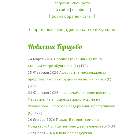
загрузить свои фото
|
|
|
о сайте
о районе
|
|
форма обратной связи
Спортивные площадки на карте в Кунцево
Новости Кунцево
24 Марта 2026
Проишествие: Инцидент на
станции метро «Кунцево»
(
1
) (459)
25 Февраля 2026
Аферисты в мессенджерах
представляются сотрудниками поликлиники
(
0
)
(367)
04 Февраля 2026
Чрезвычайное происшествие:
Перестрелка в подъезде жилого дома на
Рублевском шоссе при задержании преступников
(
0
) (472)
26 Января 2026
Пожар: В жилом доме на
Молдавской улице погибло два человека
(
0
) (439)
22 Января 2026
В Кунцеве задержан