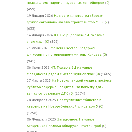
поджигатель-пироман мусорных контейнеров
(
0
)
(459)
19 Января 2026
На месте кинотеатра «Брест»
группа «Аквилон» начала строительство МФК
(
2
)
(633)
14 Января 2026
В ЖК «Ярцевская» с 4-го этажа
упал лифт
(
0
) (809)
25 Июня 2025
Мошенничество: Задержан
фигурант по потерпевшему жителю Кунцева
(
0
)
(941)
06 Июня 2025
ЧП: Пожар в БЦ на улице
Молдавская рядом с метро "Кунцевская"
(
0
) (1605)
27 Марта 2025
На Новолучанской улице в посёлке
Рублёво задержан водитель за попытку дать
взятку сотрудникам ДПС
(
0
) (1274)
28 Февраля 2025
Преступление: Убийство в
квартире на Новорублёвской улице дом 5
(
0
)
(1258)
06 Февраля 2025
Загадочное: На улице
Академика Павлова обнаружен пустой гроб
(
0
)