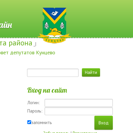
 Онлайн
та района
_|
овет депутатов Кунцево
Вход на сайт
Логин:
Пароль:
запомнить