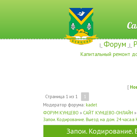
Сайт ж
Форум
|_
_|_
Капитальный ремонт д
[
Но
Страница
1
из
1
1
Модератор форума:
kadet
ФОРУМ КУНЦЕВО
»
САЙТ КУНЦЕВО-ОНЛАЙН
»
Запои. Кодирование. Выезд на дом. 24 часа.в
Запои. Кодирование. 