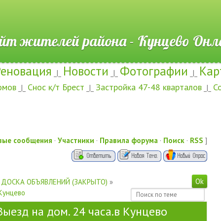
ителей района - Кунцево
Реновация
Новости
Фотографии
Кар
_|_
_|_
_|_
омов
Снос к/т Брест
Застройка 47-48 кварталов
С
_|_
_|_
_|_
вые сообщения
·
Участники
·
Правила форума
·
Поиск
·
RSS
]
ДОСКА ОБЪЯВЛЕНИЙ (ЗАКРЫТО)
»
 Кунцево
Выезд на дом. 24 часа.в Кунцево