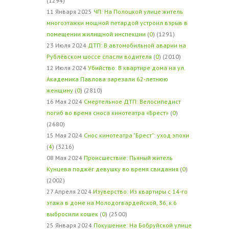
(1294)
11 Января 2025
ЧП: На Полоцкой улице житель
многоэтажки мощной петардой устроил взрыв в
помещении жилищной инспекции
(
0
) (1291)
23 Июля 2024
ДТП: В автомобильной аварии на
Рублёвском шоссе спасли водителя
(
0
) (2010)
12 Июля 2024
Убийство: В квартире дома на ул.
Академика Павлова зарезали 62-летнюю
женщину
(
0
) (2810)
16 Мая 2024
Смертельное ДТП: Велосипедист
погиб во время сноса кинотеатра «Брест»
(
0
)
(2680)
15 Мая 2024
Снос кинотеатра "Брест": уход эпохи
(
4
) (3216)
08 Мая 2024
Происшествие: Пьяный житель
Кунцева поджёг девушку во время свидания
(
0
)
(2002)
27 Апреля 2024
Изуверство: Из квартиры с 14-го
этажа в доме на Молодогвардейской, 36, к.6
выбросили кошек
(
0
) (2500)
25 Января 2024
Покушение: На Бобруйской улице