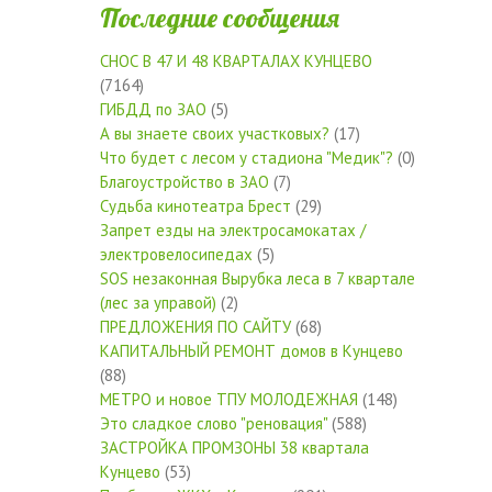
Последние сообщения
СНОС В 47 И 48 КВАРТАЛАХ КУНЦЕВО
(7164)
ГИБДД по ЗАО
(5)
А вы знаете своих участковых?
(17)
Что будет с лесом у стадиона "Медик"?
(0)
Благоустройство в ЗАО
(7)
Судьба кинотеатра Брест
(29)
Запрет езды на электросамокатах /
электровелосипедах
(5)
SOS незаконная Вырубка леса в 7 квартале
(лес за управой)
(2)
ПРЕДЛОЖЕНИЯ ПО САЙТУ
(68)
КАПИТАЛЬНЫЙ РЕМОНТ домов в Кунцево
(88)
МЕТРО и новое ТПУ МОЛОДЕЖНАЯ
(148)
Это сладкое слово "реновация"
(588)
ЗАСТРОЙКА ПРОМЗОНЫ 38 квартала
Кунцево
(53)