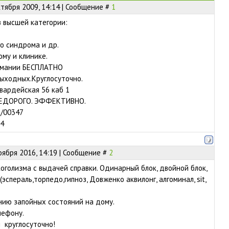
ктября 2009, 14:14 | Сообщение #
1
в высшей категории:
го синдрома и др.
ому и клинике.
омании БЕСПЛАТНО
выходных.Круглосуточно.
вардейская 56 каб 1
НЕДОРОГО. ЭФФЕКТИВНО.
/00347
54
оября 2016, 14:19 | Сообщение #
2
оголизма с выдачей справки. Одинарный блок, двойной блок,
(эспераль,торпедо,гипноз, Довженко аквилонг, алгоминал, sit,
нию запойных состояний на дому.
лефону.
 круглосуточно!