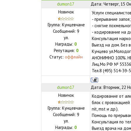
dumon17
Дата: Четверг, 15 О
Новичок
Услуги специалисто
- прерывание запоя;
Группа: Кунцевчане
- снятие похмельно
Сообщений:
9
- кодирование на д
ул.
Консультация нарк
Награды:
0
Выезд на дом. Без 
Репутация:
0
Кунцево ул.Молодог
Статус:
оффлайн
АНОНИМНО 100%. 
Лиц.Мо РФ № 55336
Тел.8 (495) 514-39-
dumon17
Дата: Вторник, 22 Н
Новичок
Кодирование от алк
блок с провокацией 
Группа: Кунцевчане
nit, mst и др.).
Сообщений:
9
Помощь по прерыва
ул.
Консультация по те
Награды:
0
Выезд врача на дом