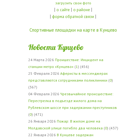
загрузить свои фото
|
|
|
о сайте
о районе
|
|
форма обратной связи
Спортивные площадки на карте в Кунцево
Новости Кунцево
24 Марта 2026
Проишествие: Инцидент на
станции метро «Кунцево»
(
1
) (456)
25 Февраля 2026
Аферисты в мессенджерах
представляются сотрудниками поликлиники
(
0
)
(367)
04 Февраля 2026
Чрезвычайное происшествие:
Перестрелка в подъезде жилого дома на
Рублевском шоссе при задержании преступников
(
0
) (471)
26 Января 2026
Пожар: В жилом доме на
Молдавской улице погибло два человека
(
0
) (437)
22 Января 2026
В Кунцеве задержан