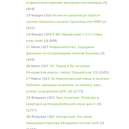
поджигатель-пироман мусорных контейнеров
(
0
)
(458)
19 Января 2026
На месте кинотеатра «Брест»
группа «Аквилон» начала строительство МФК
(
2
)
(632)
14 Января 2026
В ЖК «Ярцевская» с 4-го этажа
упал лифт
(
0
) (808)
25 Июня 2025
Мошенничество: Задержан
фигурант по потерпевшему жителю Кунцева
(
0
)
(939)
06 Июня 2025
ЧП: Пожар в БЦ на улице
Молдавская рядом с метро "Кунцевская"
(
0
) (1603)
27 Марта 2025
На Новолучанской улице в посёлке
Рублёво задержан водитель за попытку дать
взятку сотрудникам ДПС
(
0
) (1273)
28 Февраля 2025
Преступление: Убийство в
квартире на Новорублёвской улице дом 5
(
0
)
(1257)
06 Февраля 2025
Загадочное: На улице
Академика Павлова обнаружен пустой гроб
(
0
)