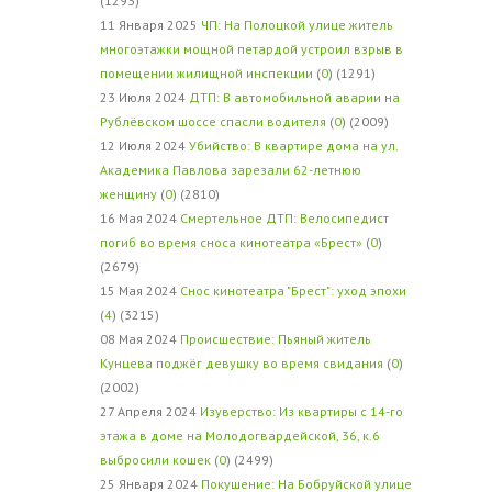
(1293)
11 Января 2025
ЧП: На Полоцкой улице житель
многоэтажки мощной петардой устроил взрыв в
помещении жилищной инспекции
(
0
) (1291)
23 Июля 2024
ДТП: В автомобильной аварии на
Рублёвском шоссе спасли водителя
(
0
) (2009)
12 Июля 2024
Убийство: В квартире дома на ул.
Академика Павлова зарезали 62-летнюю
женщину
(
0
) (2810)
16 Мая 2024
Смертельное ДТП: Велосипедист
погиб во время сноса кинотеатра «Брест»
(
0
)
(2679)
15 Мая 2024
Снос кинотеатра "Брест": уход эпохи
(
4
) (3215)
08 Мая 2024
Происшествие: Пьяный житель
Кунцева поджёг девушку во время свидания
(
0
)
(2002)
27 Апреля 2024
Изуверство: Из квартиры с 14-го
этажа в доме на Молодогвардейской, 36, к.6
выбросили кошек
(
0
) (2499)
25 Января 2024
Покушение: На Бобруйской улице