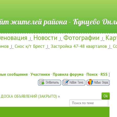
ителей района - Кунцево
Реновация
Новости
Фотографии
Кар
_|_
_|_
_|_
омов
Снос к/т Брест
Застройка 47-48 кварталов
С
_|_
_|_
_|_
вые сообщения
·
Участники
·
Правила форума
·
Поиск
·
RSS
]
ДОСКА ОБЪЯВЛЕНИЙ (ЗАКРЫТО)
»