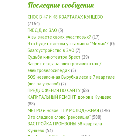
Последние сообщения
СНОС В 47 И 48 КВАРТАЛАХ КУНЦЕВО
(7164)
ГИБДД по ЗАО
(5)
А вы знаете своих участковых?
(17)
Что будет с лесом у стадиона "Медик"?
(0)
Благоустройство в ЗАО
(7)
Судьба кинотеатра Брест
(29)
Запрет езды на электросамокатах /
электровелосипедах
(5)
SOS незаконная Вырубка леса в 7 квартале
(лес за управой)
(2)
ПРЕДЛОЖЕНИЯ ПО САЙТУ
(68)
КАПИТАЛЬНЫЙ РЕМОНТ домов в Кунцево
(88)
МЕТРО и новое ТПУ МОЛОДЕЖНАЯ
(148)
Это сладкое слово "реновация"
(588)
ЗАСТРОЙКА ПРОМЗОНЫ 38 квартала
Кунцево
(53)