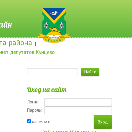
 Онлайн
та района
_|
овет депутатов Кунцево
Вход на сайт
Логин:
Пароль:
запомнить