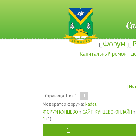
Сайт ж
Форум
|_
_|_
Капитальный ремонт д
[
Но
Страница
1
из
1
1
Модератор форума:
kadet
ФОРУМ КУНЦЕВО
»
САЙТ КУНЦЕВО-ОНЛАЙН
»
1
(1)
1