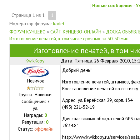
[
Новые сообщения
·
У
Страница
1
из
1
1
Модератор форума:
kadet
ФОРУМ КУНЦЕВО
»
САЙТ КУНЦЕВО-ОНЛАЙН
»
ДОСКА ОБЪЯВЛЕ
Изготовление печатей, в том числе срочных за 30-50 мин.
Изготовление печатей, в том чи
KwikKopy
Дата: Пятница, 26 Февраля 2010, 15:
Добрый день!
Новичок
Изготовление печатей, штампов, фак
Восстановление печатей по оттиску.
Группа: Новички
Адрес: ул. Верейская 29, корп. 134
Сообщений:
7
(495) 221-52-19
ул.
Награды:
0
Для счастливых обладателей GPS наш
Репутация:
0
26'34.8"
Статус:
оффлайн
http://www.kwikkopy.ru/services/seals