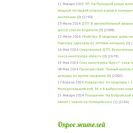
11 Января 2025
ЧП: На Полоцкой улице жит
мощной петардой устроил взрыв в помеще
инспекции
(
0
) (1290)
23 Июля 2024
ДТП: В автомобильной авари
шоссе спасли водителя
(
0
) (2008)
12 Июля 2024
Убийство: В квартире дома на
Павлова зарезали 62-летнюю женщину
(
0
) 
16 Мая 2024
Смертельное ДТП: Велосипедис
сноса кинотеатра «Брест»
(
0
) (2678)
15 Мая 2024
Снос кинотеатра "Брест": уход 
08 Мая 2024
Происшествие: Пьяный житель 
девушку во время свидания
(
0
) (2002)
27 Апреля 2024
Изуверство: Из квартиры с 1
Молодогвардейской, 36, к.6 выбросили кош
25 Января 2024
Покушение: На Бобруйской 
напал с ножом на полицейского
(
1
) (2266)
Опрос жителей