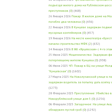
подъезде жилого дома на Рублевском шосс
преступников
(
0
) (468)
26 Января 2026
Пожар: В жилом доме на Мо
погибло два человека
(
0
) (436)
22 Января 2026
В Кунцеве задержан поджи
мусорных контейнеров
(
0
) (457)
19 Января 2026
На месте кинотеатра «Брест
начала строительство МФК
(
2
) (632)
14 Января 2026
В ЖК «Ярцевская» с 4-го эта
25 Июня 2025
Мошенничество: Задержан фи
потерпевшему жителю Кунцева
(
0
) (938)
06 Июня 2025
ЧП: Пожар в БЦ на улице Мол
"Кунцевская"
(
0
) (1602)
27 Марта 2025
На Новолучанской улице в п
задержан водитель за попытку дать взятку
(1273)
28 Февраля 2025
Преступление: Убийство в
Новорублёвской улице дом 5
(
0
) (1256)
06 Февраля 2025
Загадочное: На улице Ак
обнаружен пустой гроб
(
0
) (1292)