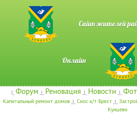
Сайт жителей район
Онлайн
Форум
Реновация
Новости
Фот
|_
_|_
_|_
_|_
Капитальный ремонт домов
Снос к/т Брест
Застро
_|_
_|_
Кунцево