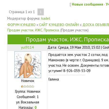
[
Новые сообщения
·
У
Страница
1
из
1
1
Модератор форума:
kadet
ФОРУМ КУНЦЕВО
»
САЙТ КУНЦЕВО-ОНЛАЙН
»
ДОСКА ОБЪЯВЛЕ
Продам участок. ИЖС. Прописка.
(Продам участок)
Продам участок. ИЖС. Прописка
yul9114
Дата: Среда, 19 Мая 2010, 15:02 | С
Продаётся зем. участок 2 cотки, под 
Мамоново (в черте г. Одинцово). 9 км
участка. Не освоен. Документы готов
уступим! 8-926-059-53-09
Галина
Новичок
Группа: Новички
Сообщений:
1
ул.
Вокзальная
Награды:
0