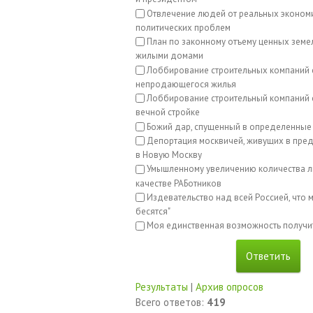
Отвлечение людей от реальных эконом
политических проблем
План по законному отъему ценных земе
жилыми домами
Лоббирование строительных компаний 
непродающегося жилья
Лоббирование строительный компаний с
вечной стройке
Божий дар, спущенный в определенные
Депортация москвичей, живущих в пред
в Новую Москву
Умышленному увеличению количества л
качестве РАБотников
Издевательство над всей Россией, что м
бесятся"
Моя единственная возможность получи
Результаты
|
Архив опросов
Всего ответов:
419