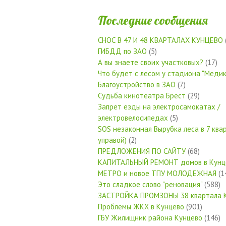
Последние сообщения
СНОС В 47 И 48 КВАРТАЛАХ КУНЦЕВО
ГИБДД по ЗАО
(5)
А вы знаете своих участковых?
(17)
Что будет с лесом у стадиона "Медик
Благоустройство в ЗАО
(7)
Судьба кинотеатра Брест
(29)
Запрет езды на электросамокатах /
электровелосипедах
(5)
SOS незаконная Вырубка леса в 7 квар
управой)
(2)
ПРЕДЛОЖЕНИЯ ПО САЙТУ
(68)
КАПИТАЛЬНЫЙ РЕМОНТ домов в Кунц
МЕТРО и новое ТПУ МОЛОДЕЖНАЯ
(1
Это сладкое слово "реновация"
(588)
ЗАСТРОЙКА ПРОМЗОНЫ 38 квартала 
Проблемы ЖКХ в Кунцево
(901)
ГБУ Жилищник района Кунцево
(146)