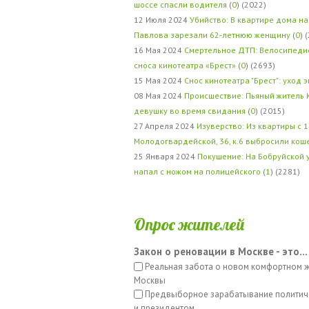
шоссе спасли водителя
(
0
) (2022)
12 Июля 2024
Убийство: В квартире дома на
Павлова зарезали 62-летнюю женщину
(
0
) 
16 Мая 2024
Смертельное ДТП: Велосипедис
сноса кинотеатра «Брест»
(
0
) (2693)
15 Мая 2024
Снос кинотеатра "Брест": уход 
08 Мая 2024
Происшествие: Пьяный житель 
девушку во время свидания
(
0
) (2015)
27 Апреля 2024
Изуверство: Из квартиры с 1
Молодогвардейской, 36, к.6 выбросили кош
25 Января 2024
Покушение: На Бобруйской 
напал с ножом на полицейского
(
1
) (2281)
Опрос жителей
Закон о реновации в Москве - это...
Реальная забота о новом комфортном 
Москвы
Предвыборное зарабатывание политич
и президентом