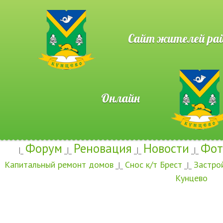
Сайт жителей район
Онлайн
Форум
Реновация
Новости
Фот
|_
_|_
_|_
_|_
Капитальный ремонт домов
Снос к/т Брест
Застро
_|_
_|_
Кунцево