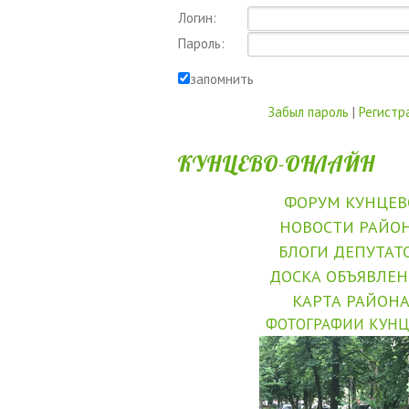
Логин:
Пароль:
запомнить
Забыл пароль
|
Регистр
КУНЦЕВО-ОНЛАЙН
ФОРУМ КУНЦЕВ
НОВОСТИ РАЙО
БЛОГИ ДЕПУТАТ
ДОСКА ОБЪЯВЛЕ
КАРТА РАЙОН
ФОТОГРАФИИ КУНЦ