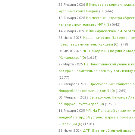
22 Января 2026
В Кунцеве задержан поджи
мусорных контейнеров
(
0
) (466)
19 Января 2026
На месте кинотеатра «Брест
начала строительство МФК
(
2
) (642)
14 Января 2026
В ЖК «Ярцевская» с 4-го эта
25 Июня 2025
Мошенничество: Задержан фи
потерпевшему жителю Кунцева
(
0
) (948)
06 Июня 2025
ЧП: Пожар в БЦ на улице Мол
"Кунцевская"
(
0
) (1613)
27 Марта 2025
На Новолучанской улице в п
задержан водитель за попытку дать взятку
(1277)
28 Февраля 2025
Преступление: Убийство в
Новорублёвской улице дом 5
(
0
) (1265)
06 Февраля 2025
Загадочное: На улице Ак
обнаружен пустой гроб
(
0
) (1296)
11 Января 2025
ЧП: На Полоцкой улице жит
мощной петардой устроил взрыв в помеще
инспекции
(
0
) (1305)
23 Июля 2024
ДТП: В автомобильной авари