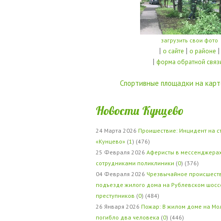
загрузить свои фото
|
|
|
о сайте
о районе
|
форма обратной связ
Спортивные площадки на карт
Новости Кунцево
24 Марта 2026
Проишествие: Инцидент на с
«Кунцево»
(
1
) (476)
25 Февраля 2026
Аферисты в мессенджерах
сотрудниками поликлиники
(
0
) (376)
04 Февраля 2026
Чрезвычайное происшеств
подъезде жилого дома на Рублевском шосс
преступников
(
0
) (484)
26 Января 2026
Пожар: В жилом доме на Мо
погибло два человека
(
0
) (446)