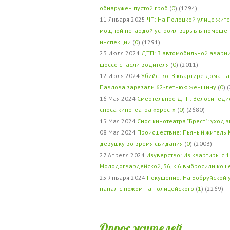
обнаружен пустой гроб
(
0
) (1294)
11 Января 2025
ЧП: На Полоцкой улице жит
мощной петардой устроил взрыв в помеще
инспекции
(
0
) (1291)
23 Июля 2024
ДТП: В автомобильной авари
шоссе спасли водителя
(
0
) (2011)
12 Июля 2024
Убийство: В квартире дома на
Павлова зарезали 62-летнюю женщину
(
0
) 
16 Мая 2024
Смертельное ДТП: Велосипедис
сноса кинотеатра «Брест»
(
0
) (2680)
15 Мая 2024
Снос кинотеатра "Брест": уход 
08 Мая 2024
Происшествие: Пьяный житель 
девушку во время свидания
(
0
) (2003)
27 Апреля 2024
Изуверство: Из квартиры с 1
Молодогвардейской, 36, к.6 выбросили кош
25 Января 2024
Покушение: На Бобруйской 
напал с ножом на полицейского
(
1
) (2269)
Опрос жителей