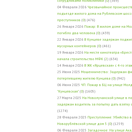
сотрудниками поликлиники
(
0
) (369)
04 Февраля 2026
Чрезвычайное происшеств
подъезде жилого дома на Рублевском шосс
преступников
(
0
) (476)
26 Января 2026
Пожар: В жилом доме на Мо
погибло два человека
(
0
) (439)
22 Января 2026
В Кунцеве задержан поджи
мусорных контейнеров
(
0
) (461)
19 Января 2026
На месте кинотеатра «Брест
начала строительство МФК
(
2
) (634)
14 Января 2026
В ЖК «Ярцевская» с 4-го эта
25 Июня 2025
Мошенничество: Задержан фи
потерпевшему жителю Кунцева
(
0
) (942)
06 Июня 2025
ЧП: Пожар в БЦ на улице Мол
"Кунцевская"
(
0
) (1605)
27 Марта 2025
На Новолучанской улице в п
задержан водитель за попытку дать взятку
(1274)
28 Февраля 2025
Преступление: Убийство в
Новорублёвской улице дом 5
(
0
) (1259)
06 Февраля 2025
Загадочное: На улице Ак