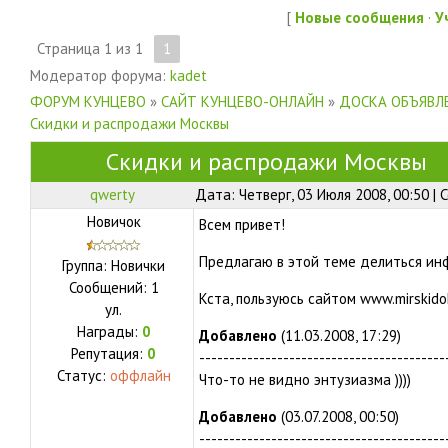
[
Новые сообщения
·
У
Страница
1
из
1
1
Модератор форума:
kadet
ФОРУМ КУНЦЕВО
»
САЙТ КУНЦЕВО-ОНЛАЙН
»
ДОСКА ОБЪЯВЛЕ
Скидки и распродажи Москвы
Скидки и распродажи Москвы
qwerty
Дата: Четверг, 03 Июля 2008, 00:50 |
Новичок
Всем привет!
Предлагаю в этой теме делиться ин
Группа: Новички
Сообщений:
1
Кста, пользуюсь сайтом www.mirskido
ул.
Награды:
0
Добавлено
(11.03.2008, 17:29)
Репутация:
0
-----------------------------------------
Статус:
оффлайн
Что-то не видно энтузиазма ))))
Добавлено
(03.07.2008, 00:50)
-----------------------------------------