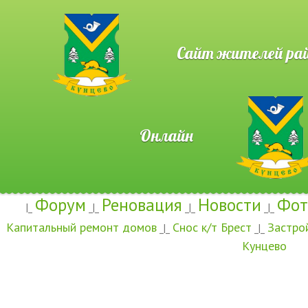
Сайт жителей район
Онлайн
Форум
Реновация
Новости
Фот
|_
_|_
_|_
_|_
Капитальный ремонт домов
Снос к/т Брест
Застро
_|_
_|_
Кунцево