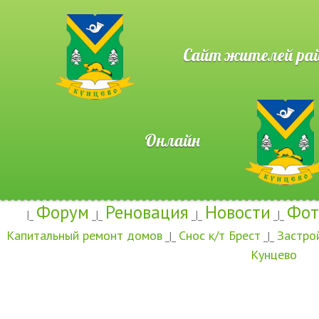
Сайт жителей район
Онлайн
Форум
Реновация
Новости
Фот
|_
_|_
_|_
_|_
Капитальный ремонт домов
Снос к/т Брест
Застро
_|_
_|_
Кунцево