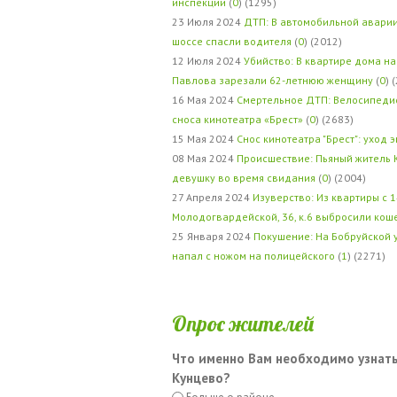
инспекции
(
0
) (1295)
23 Июля 2024
ДТП: В автомобильной авари
шоссе спасли водителя
(
0
) (2012)
12 Июля 2024
Убийство: В квартире дома на
Павлова зарезали 62-летнюю женщину
(
0
) 
16 Мая 2024
Смертельное ДТП: Велосипедис
сноса кинотеатра «Брест»
(
0
) (2683)
15 Мая 2024
Снос кинотеатра "Брест": уход 
08 Мая 2024
Происшествие: Пьяный житель 
девушку во время свидания
(
0
) (2004)
27 Апреля 2024
Изуверство: Из квартиры с 1
Молодогвардейской, 36, к.6 выбросили кош
25 Января 2024
Покушение: На Бобруйской 
напал с ножом на полицейского
(
1
) (2271)
Опрос жителей
Что именно Вам необходимо узнать
Кунцево?