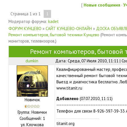
[
Новые сообщения
·
У
Страница
1
из
1
1
Модератор форума:
kadet
ФОРУМ КУНЦЕВО
»
САЙТ КУНЦЕВО-ОНЛАЙН
»
ДОСКА ОБЪЯВЛЕ
Ремонт компьютеров, бытовой техники Кунцево
(Ремонт комп
мониторов, телевизоров,)
Ремонт компьютеров, бытовой 
dumkin
Дата: Среда, 07 Июля 2010, 11:11 | 
Квалифицированный мастер, професс
качественный ремонт бытовой техни
Выезд и диагностика бесплатно. Лю
www.titanit.ru
Добавлено
(07.07.2010, 11:11)
Новичок
-----------------------------------------
Телефон для связи 8-926-397-39-33
Группа: Новички
Сообщений:
1
titanit.org
ул.
Клочкова