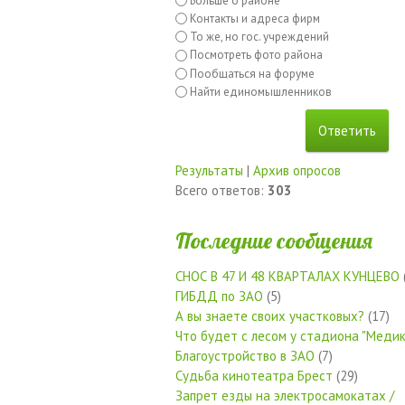
Больше о районе
Контакты и адреса фирм
То же, но гос. учреждений
Посмотреть фото района
Пообщаться на форуме
Найти единомышленников
Результаты
|
Архив опросов
Всего ответов:
303
Последние сообщения
СНОС В 47 И 48 КВАРТАЛАХ КУНЦЕВО
ГИБДД по ЗАО
(5)
А вы знаете своих участковых?
(17)
Что будет с лесом у стадиона "Медик
Благоустройство в ЗАО
(7)
Судьба кинотеатра Брест
(29)
Запрет езды на электросамокатах /