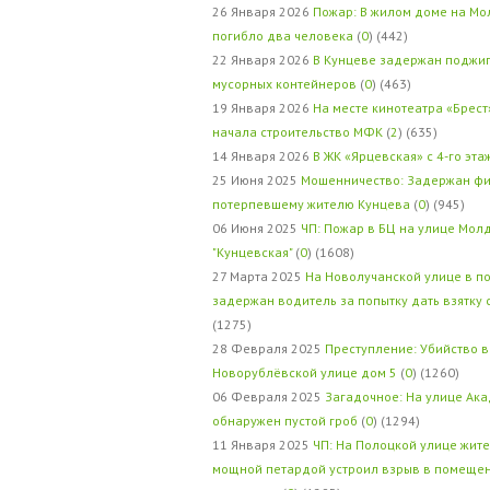
26 Января 2026
Пожар: В жилом доме на Мо
погибло два человека
(
0
) (442)
22 Января 2026
В Кунцеве задержан поджи
мусорных контейнеров
(
0
) (463)
19 Января 2026
На месте кинотеатра «Брест
начала строительство МФК
(
2
) (635)
14 Января 2026
В ЖК «Ярцевская» с 4-го эта
25 Июня 2025
Мошенничество: Задержан фи
потерпевшему жителю Кунцева
(
0
) (945)
06 Июня 2025
ЧП: Пожар в БЦ на улице Мол
"Кунцевская"
(
0
) (1608)
27 Марта 2025
На Новолучанской улице в п
задержан водитель за попытку дать взятку
(1275)
28 Февраля 2025
Преступление: Убийство в
Новорублёвской улице дом 5
(
0
) (1260)
06 Февраля 2025
Загадочное: На улице Ак
обнаружен пустой гроб
(
0
) (1294)
11 Января 2025
ЧП: На Полоцкой улице жит
мощной петардой устроил взрыв в помеще