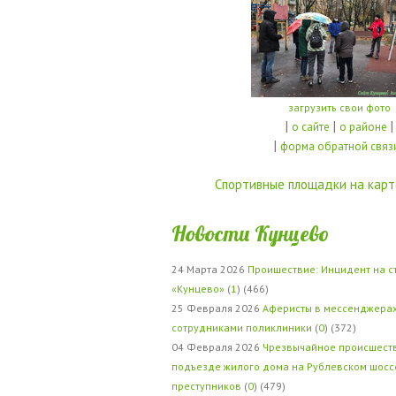
загрузить свои фото
|
|
|
о сайте
о районе
|
форма обратной связ
Спортивные площадки на карт
Новости Кунцево
24 Марта 2026
Проишествие: Инцидент на с
«Кунцево»
(
1
) (466)
25 Февраля 2026
Аферисты в мессенджерах
сотрудниками поликлиники
(
0
) (372)
04 Февраля 2026
Чрезвычайное происшеств
подъезде жилого дома на Рублевском шосс
преступников
(
0
) (479)