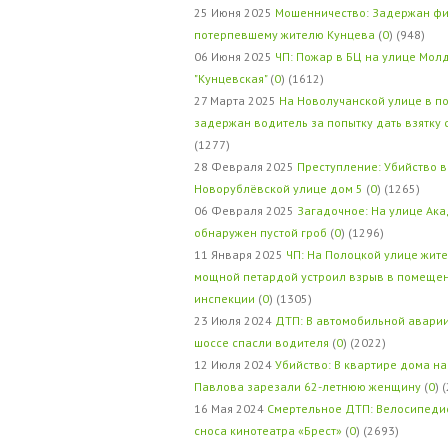
25 Июня 2025
Мошенничество: Задержан фи
потерпевшему жителю Кунцева
(
0
) (948)
06 Июня 2025
ЧП: Пожар в БЦ на улице Мол
"Кунцевская"
(
0
) (1612)
27 Марта 2025
На Новолучанской улице в п
задержан водитель за попытку дать взятку
(1277)
28 Февраля 2025
Преступление: Убийство в
Новорублёвской улице дом 5
(
0
) (1265)
06 Февраля 2025
Загадочное: На улице Ак
обнаружен пустой гроб
(
0
) (1296)
11 Января 2025
ЧП: На Полоцкой улице жит
мощной петардой устроил взрыв в помеще
инспекции
(
0
) (1305)
23 Июля 2024
ДТП: В автомобильной авари
шоссе спасли водителя
(
0
) (2022)
12 Июля 2024
Убийство: В квартире дома на
Павлова зарезали 62-летнюю женщину
(
0
) 
16 Мая 2024
Смертельное ДТП: Велосипедис
сноса кинотеатра «Брест»
(
0
) (2693)