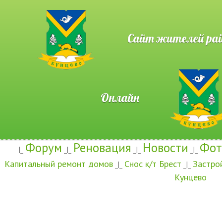
Сайт жителей район
Онлайн
Форум
Реновация
Новости
Фот
|_
_|_
_|_
_|_
Капитальный ремонт домов
Снос к/т Брест
Застро
_|_
_|_
Кунцево