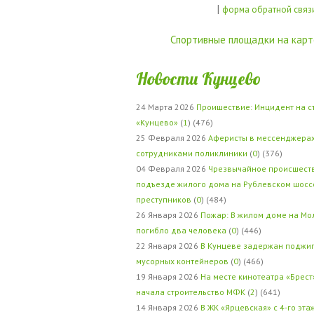
|
форма обратной связ
Спортивные площадки на карт
Новости Кунцево
24 Марта 2026
Проишествие: Инцидент на с
«Кунцево»
(
1
) (476)
25 Февраля 2026
Аферисты в мессенджерах
сотрудниками поликлиники
(
0
) (376)
04 Февраля 2026
Чрезвычайное происшеств
подъезде жилого дома на Рублевском шосс
преступников
(
0
) (484)
26 Января 2026
Пожар: В жилом доме на Мо
погибло два человека
(
0
) (446)
22 Января 2026
В Кунцеве задержан поджи
мусорных контейнеров
(
0
) (466)
19 Января 2026
На месте кинотеатра «Брест
начала строительство МФК
(
2
) (641)
14 Января 2026
В ЖК «Ярцевская» с 4-го эта