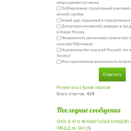
непродающегося жилья
Лоббирование строительный компаний с
вечной стройке
Божий дар, спущенный в определенные
Депортация москвичей, живущих в пред
в Новую Москву
Умышленному увеличению количества л
качестве РАБотников
Издевательство над всей Россией, что м
бесятся"
Моя единственная возможность получи
Результаты
|
Архив опросов
Всего ответов:
419
Последние сообщения
СНОС В 47 И 48 КВАРТАЛАХ КУНЦЕВО
ГИБДД по ЗАО
(5)