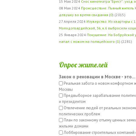
15 Мая 2024
Снос кинотеатра "Брест": уход 
08 Мая 2024
Происшествие: Пьяный житель 
девушку во время свидания
(
0
) (2015)
27 Апреля 2024
Изуверство: Из квартиры с 1
Молодогвардейской, 36, к.6 выбросили кош
25 Января 2024
Покушение: На Бобруйской 
напал с ножом на полицейского
(
1
) (2281)
Опрос жителей
Закон о реновации в Москве - это...
Реальная забота о новом комфортном 
Москвы
Предвыборное зарабатывание политич
и президентом
Отвлечение людей от реальных эконом
политических проблем
План по законному отъему ценных земе
жилыми домами
Лоббирование строительных компаний 