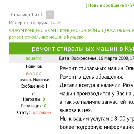
[
Новые сообщения
·
У
Страница
1
из
1
1
Модератор форума:
kadet
ФОРУМ КУНЦЕВО
»
САЙТ КУНЦЕВО-ОНЛАЙН
»
ДОСКА ОБЪЯВЛЕ
ремонт стиральных машин в Кунцево
ремонт стиральных машин в Ку
aquadro
Дата: Воскресенье, 16 Марта 2008, 1
Новичок
Ремонт стиральных машин. Оп
Ремонт в день обращения.
Группа: Новички
Детали всегда в наличии. Раз
Сообщений:
1
ул.
машин производится у Вас на 
Награды:
0
а так же наличие запчастей п
Репутация:
0
вывоза в цех.
Статус:
оффлайн
Мы к вашим услугам с 8-00 утр
Более подробную информаци