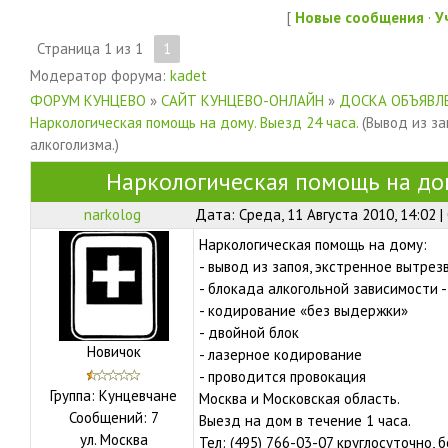
[
Новые сообщения
·
У
Страница
1
из
1
1
Модератор форума:
kadet
ФОРУМ КУНЦЕВО
»
САЙТ КУНЦЕВО-ОНЛАЙН
»
ДОСКА ОБЪЯВЛЕ
Наркологическая помощь на дому. Выезд 24 часа.
(Вывод из за
алкоголизма.)
Наркологическая помощь на дом
narkolog
Дата: Среда, 11 Августа 2010, 14:02 
Наркологическая помощь на дому:
- вывод из запоя, экстренное вытрез
- блокада алкогольной зависимости -
- кодирование «без выдержки»
- двойной блок
Новичок
- лазерное кодирование
- проводится провокация
Группа: Кунцевчане
Москва и Московская область.
Сообщений:
7
Выезд на дом в течение 1 часа.
ул.
Москва
Тел: (495) 766-03-07 круглосуточно, 