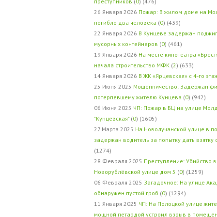
преступников
(
0
) (476)
26 Января 2026
Пожар: В жилом доме на Мо
погибло два человека
(
0
) (439)
22 Января 2026
В Кунцеве задержан поджи
мусорных контейнеров
(
0
) (461)
19 Января 2026
На месте кинотеатра «Брест
начала строительство МФК
(
2
) (633)
14 Января 2026
В ЖК «Ярцевская» с 4-го эта
25 Июня 2025
Мошенничество: Задержан фи
потерпевшему жителю Кунцева
(
0
) (942)
06 Июня 2025
ЧП: Пожар в БЦ на улице Мол
"Кунцевская"
(
0
) (1605)
27 Марта 2025
На Новолучанской улице в п
задержан водитель за попытку дать взятку
(1274)
28 Февраля 2025
Преступление: Убийство в
Новорублёвской улице дом 5
(
0
) (1259)
06 Февраля 2025
Загадочное: На улице Ак
обнаружен пустой гроб
(
0
) (1294)
11 Января 2025
ЧП: На Полоцкой улице жит
мощной петардой устроил взрыв в помеще