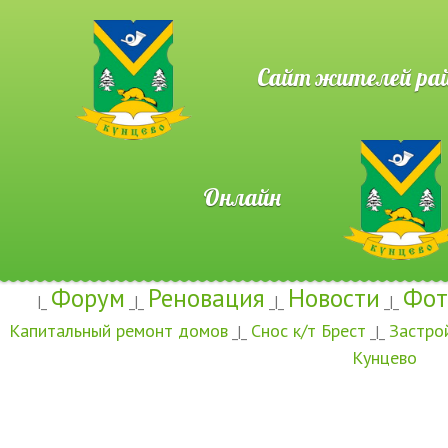
Сайт жителей район
Онлайн
Форум
Реновация
Новости
Фот
|_
_|_
_|_
_|_
Капитальный ремонт домов
Снос к/т Брест
Застро
_|_
_|_
Кунцево