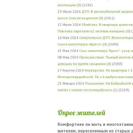
инспекции
(
0
) (1291)
23 Июля 2024
ДТП: В автомобильной авари
шоссе спасли водителя
(
0
) (2011)
12 Июля 2024
Убийство: В квартире дома на
Павлова зарезали 62-летнюю женщину
(
0
) 
16 Мая 2024
Смертельное ДТП: Велосипедис
сноса кинотеатра «Брест»
(
0
) (2680)
15 Мая 2024
Снос кинотеатра "Брест": уход 
08 Мая 2024
Происшествие: Пьяный житель 
девушку во время свидания
(
0
) (2003)
27 Апреля 2024
Изуверство: Из квартиры с 1
Молодогвардейской, 36, к.6 выбросили кош
25 Января 2024
Покушение: На Бобруйской 
напал с ножом на полицейского
(
1
) (2269)
Опрос жителей
Комфортнее ли жить в многоэтажн
жителям, переселенным из старых