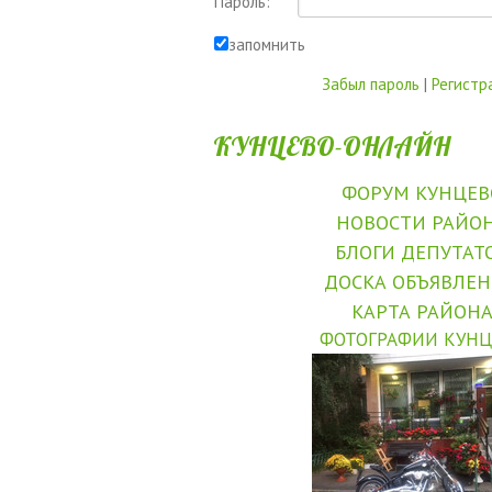
Пароль:
запомнить
Забыл пароль
|
Регистр
КУНЦЕВО-ОНЛАЙН
ФОРУМ КУНЦЕВ
НОВОСТИ РАЙО
БЛОГИ ДЕПУТАТ
ДОСКА ОБЪЯВЛЕ
КАРТА РАЙОН
ФОТОГРАФИИ КУНЦ