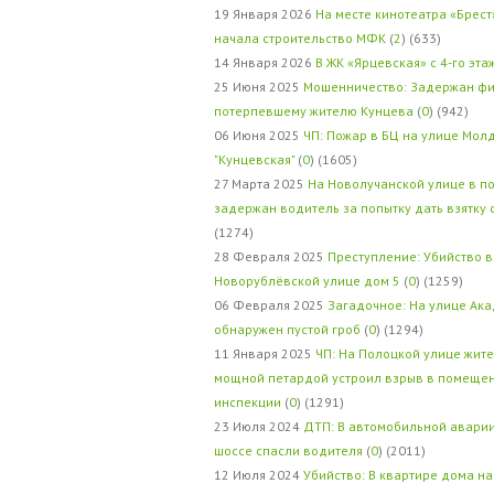
19 Января 2026
На месте кинотеатра «Брест
начала строительство МФК
(
2
) (633)
14 Января 2026
В ЖК «Ярцевская» с 4-го эта
25 Июня 2025
Мошенничество: Задержан фи
потерпевшему жителю Кунцева
(
0
) (942)
06 Июня 2025
ЧП: Пожар в БЦ на улице Мол
"Кунцевская"
(
0
) (1605)
27 Марта 2025
На Новолучанской улице в п
задержан водитель за попытку дать взятку
(1274)
28 Февраля 2025
Преступление: Убийство в
Новорублёвской улице дом 5
(
0
) (1259)
06 Февраля 2025
Загадочное: На улице Ак
обнаружен пустой гроб
(
0
) (1294)
11 Января 2025
ЧП: На Полоцкой улице жит
мощной петардой устроил взрыв в помеще
инспекции
(
0
) (1291)
23 Июля 2024
ДТП: В автомобильной авари
шоссе спасли водителя
(
0
) (2011)
12 Июля 2024
Убийство: В квартире дома на