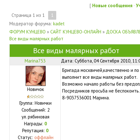
[
Новые сообщения
·
У
Страница
1
из
1
1
Модератор форума:
kadet
ФОРУМ КУНЦЕВО
»
САЙТ КУНЦЕВО-ОНЛАЙН
»
ДОСКА ОБЪЯВЛЕ
Все виды малярных работ
Все виды малярных работ
Marina753
Дата: Суббота, 04 Сентября 2010, 11:
Бригада москвичей,качественно и по
выполнит все виды малярных работ.
Возможно начало работы без предоп
Новичок
Посредников просьба не беспокоить.
8-9037536001 Марина.
Группа: Новички
Сообщений:
2
ул.
рябиновая
Награды:
0
Репутация:
0
Статус:
оффлайн