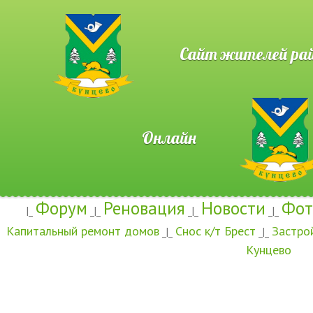
Сайт жителей район
Онлайн
Форум
Реновация
Новости
Фот
|_
_|_
_|_
_|_
Капитальный ремонт домов
Снос к/т Брест
Застро
_|_
_|_
Кунцево