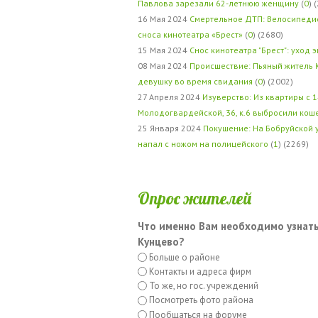
Павлова зарезали 62-летнюю женщину
(
0
) 
16 Мая 2024
Смертельное ДТП: Велосипедис
сноса кинотеатра «Брест»
(
0
) (2680)
15 Мая 2024
Снос кинотеатра "Брест": уход 
08 Мая 2024
Происшествие: Пьяный житель 
девушку во время свидания
(
0
) (2002)
27 Апреля 2024
Изуверство: Из квартиры с 1
Молодогвардейской, 36, к.6 выбросили кош
25 Января 2024
Покушение: На Бобруйской 
напал с ножом на полицейского
(
1
) (2269)
Опрос жителей
Что именно Вам необходимо узнать
Кунцево?
Больше о районе
Контакты и адреса фирм
То же, но гос. учреждений
Посмотреть фото района
Пообщаться на форуме