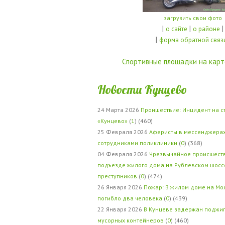
загрузить свои фото
|
|
|
о сайте
о районе
|
форма обратной связ
Спортивные площадки на карт
Новости Кунцево
24 Марта 2026
Проишествие: Инцидент на с
«Кунцево»
(
1
) (460)
25 Февраля 2026
Аферисты в мессенджерах
сотрудниками поликлиники
(
0
) (368)
04 Февраля 2026
Чрезвычайное происшеств
подъезде жилого дома на Рублевском шосс
преступников
(
0
) (474)
26 Января 2026
Пожар: В жилом доме на Мо
погибло два человека
(
0
) (439)
22 Января 2026
В Кунцеве задержан поджи
мусорных контейнеров
(
0
) (460)