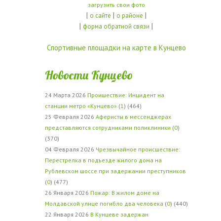
загрузить свои фото
|
|
|
о сайте
о районе
|
|
форма обратной связи
Спортивные площадки на карте в Кунцево
Новости Кунцево
24 Марта 2026
Проишествие: Инцидент на
станции метро «Кунцево»
(
1
) (464)
25 Февраля 2026
Аферисты в мессенджерах
представляются сотрудниками поликлиники
(
0
)
(370)
04 Февраля 2026
Чрезвычайное происшествие:
Перестрелка в подъезде жилого дома на
Рублевском шоссе при задержании преступников
(
0
) (477)
26 Января 2026
Пожар: В жилом доме на
Молдавской улице погибло два человека
(
0
) (440)
22 Января 2026
В Кунцеве задержан