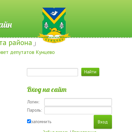
 Онлайн
та района
_|
овет депутатов Кунцево
Вход на сайт
Логин:
Пароль:
запомнить