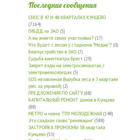
Последние сообщения
СНОС В 47 И 48 КВАРТАЛАХ КУНЦЕВО
(7164)
ГИБДД по ЗАО
(5)
А вы знаете своих участковых?
(17)
Что будет с лесом у стадиона "Медик"?
(0)
Благоустройство в ЗАО
(7)
Судьба кинотеатра Брест
(29)
Запрет езды на электросамокатах /
электровелосипедах
(5)
SOS незаконная Вырубка леса в 7 квартале
(лес за управой)
(2)
ПРЕДЛОЖЕНИЯ ПО САЙТУ
(68)
КАПИТАЛЬНЫЙ РЕМОНТ домов в Кунцево
(88)
МЕТРО и новое ТПУ МОЛОДЕЖНАЯ
(148)
Это сладкое слово "реновация"
(588)
ЗАСТРОЙКА ПРОМЗОНЫ 38 квартала
Кунцево
(53)