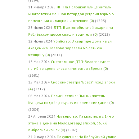
(1294)
11 Января 2025
ЧП: На Полоцкой улице житель
многоэтажки мощной петардой устроил взрыв в
помещении жилищной инспекции
(
0
) (1293)
23 Июля 2024
ДТП: В автомобильной аварии на
Рублёвском шоссе спасли водителя
(
0
) (2012)
12 Июля 2024
Убийство: В квартире дома на ул.
Академика Павлова зарезали 62-летнюю
женщину
(
0
) (2811)
16 Мая 2024
Смертельное ДТП: Велосипедист
погиб во время сноса кинотеатра «Брест»
(
0
)
(2681)
15 Мая 2024
Снос кинотеатра "Брест": уход эпохи
(
4
) (3217)
08 Мая 2024
Происшествие: Пьяный житель
Кунцева поджёг девушку во время свидания
(
0
)
(2004)
27 Апреля 2024
Изуверство: Из квартиры с 14-го
этажа в доме на Молодогвардейской, 36, к.6
выбросили кошек
(
0
) (2502)
25 Января 2024
Покушение: На Бобруйской улице