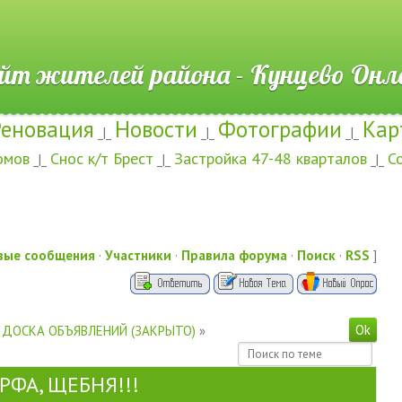
ителей района - Кунцево
Реновация
Новости
Фотографии
Кар
_|_
_|_
_|_
омов
Снос к/т Брест
Застройка 47-48 кварталов
С
_|_
_|_
_|_
вые сообщения
·
Участники
·
Правила форума
·
Поиск
·
RSS
]
ДОСКА ОБЪЯВЛЕНИЙ (ЗАКРЫТО)
»
РФА, ЩЕБНЯ!!!