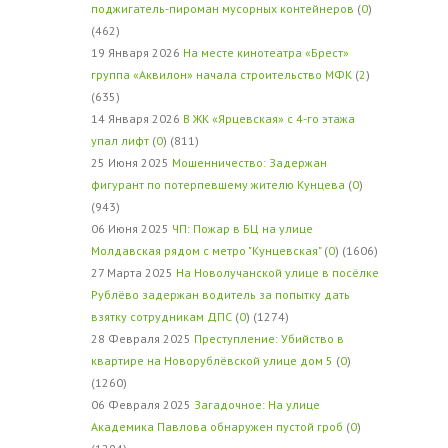
поджигатель-пироман мусорных контейнеров
(
0
)
(462)
19 Января 2026
На месте кинотеатра «Брест»
группа «Аквилон» начала строительство МФК
(
2
)
(635)
14 Января 2026
В ЖК «Ярцевская» с 4-го этажа
упал лифт
(
0
) (811)
25 Июня 2025
Мошенничество: Задержан
фигурант по потерпевшему жителю Кунцева
(
0
)
(943)
06 Июня 2025
ЧП: Пожар в БЦ на улице
Молдавская рядом с метро "Кунцевская"
(
0
) (1606)
27 Марта 2025
На Новолучанской улице в посёлке
Рублёво задержан водитель за попытку дать
взятку сотрудникам ДПС
(
0
) (1274)
28 Февраля 2025
Преступление: Убийство в
квартире на Новорублёвской улице дом 5
(
0
)
(1260)
06 Февраля 2025
Загадочное: На улице
Академика Павлова обнаружен пустой гроб
(
0
)