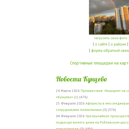
загрузить свои фото
|
|
|
о сайте
о районе
|
форма обратной связ
Спортивные площадки на карт
Новости Кунцево
24 Марта 2026
Проишествие: Инцидент на с
«Кунцево»
(
1
) (476)
25 Февраля 2026
Аферисты в мессенджерах
сотрудниками поликлиники
(
0
) (376)
04 Февраля 2026
Чрезвычайное происшеств
подъезде жилого дома на Рублевском шосс
преступников
(
0
) (484)