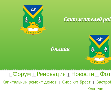
Сайт жителей район
Онлайн
Форум
Реновация
Новости
Фот
|_
_|_
_|_
_|_
Капитальный ремонт домов
Снос к/т Брест
Застро
_|_
_|_
Кунцево