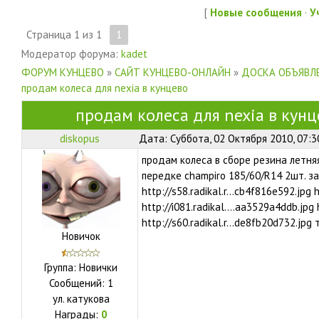
[
Новые сообщения
·
У
Страница
1
из
1
1
Модератор форума:
kadet
ФОРУМ КУНЦЕВО
»
САЙТ КУНЦЕВО-ОНЛАЙН
»
ДОСКА ОБЪЯВЛЕ
продам колеса для nexia в кунцево
продам колеса для nexia в кунц
diskopus
Дата: Суббота, 02 Октября 2010, 07:
продам колеса в сборе резина летня
передке champiro 185/60/R14 2шт. з
http://s58.radikal.r...cb4f816e592.jpg 
http://i081.radikal....aa3529a4ddb.jpg 
http://s60.radikal.r...de8fb20d732.jp
Новичок
Группа: Новички
Сообщений:
1
ул.
катукова
Награды:
0