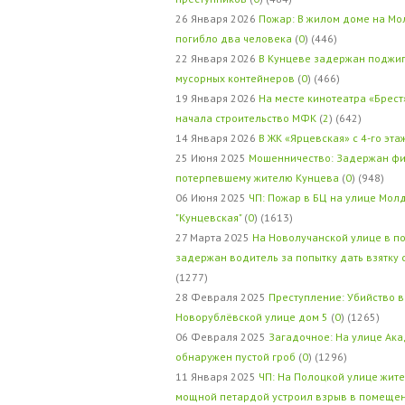
26 Января 2026
Пожар: В жилом доме на Мо
погибло два человека
(
0
) (446)
22 Января 2026
В Кунцеве задержан поджи
мусорных контейнеров
(
0
) (466)
19 Января 2026
На месте кинотеатра «Брест
начала строительство МФК
(
2
) (642)
14 Января 2026
В ЖК «Ярцевская» с 4-го эта
25 Июня 2025
Мошенничество: Задержан фи
потерпевшему жителю Кунцева
(
0
) (948)
06 Июня 2025
ЧП: Пожар в БЦ на улице Мол
"Кунцевская"
(
0
) (1613)
27 Марта 2025
На Новолучанской улице в п
задержан водитель за попытку дать взятку
(1277)
28 Февраля 2025
Преступление: Убийство в
Новорублёвской улице дом 5
(
0
) (1265)
06 Февраля 2025
Загадочное: На улице Ак
обнаружен пустой гроб
(
0
) (1296)
11 Января 2025
ЧП: На Полоцкой улице жит
мощной петардой устроил взрыв в помеще