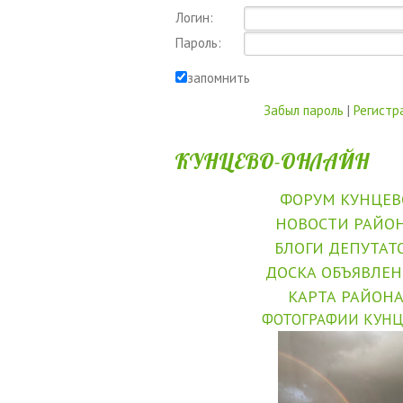
Логин:
Пароль:
запомнить
Забыл пароль
|
Регистр
КУНЦЕВО-ОНЛАЙН
ФОРУМ КУНЦЕВ
НОВОСТИ РАЙО
БЛОГИ ДЕПУТАТ
ДОСКА ОБЪЯВЛЕ
КАРТА РАЙОН
ФОТОГРАФИИ КУНЦ