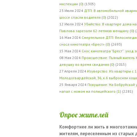
инспекции
(
0
) (1305)
23 Июля 2024
ДТП: В автомобильной авари
шоссе спасли водителя
(
0
) (2022)
12 Июля 2024
Убийство: В квартире дома на
Павлова зарезали 62-летнюю женщину
(
0
) 
16 Мая 2024
Смертельное ДТП: Велосипедис
сноса кинотеатра «Брест»
(
0
) (2693)
15 Мая 2024
Снос кинотеатра "Брест": уход 
08 Мая 2024
Происшествие: Пьяный житель 
девушку во время свидания
(
0
) (2015)
27 Апреля 2024
Изуверство: Из квартиры с 1
Молодогвардейской, 36, к.6 выбросили кош
25 Января 2024
Покушение: На Бобруйской 
напал с ножом на полицейского
(
1
) (2281)
Опрос жителей
Комфортнее ли жить в многоэтажн
жителям, переселенным из старых