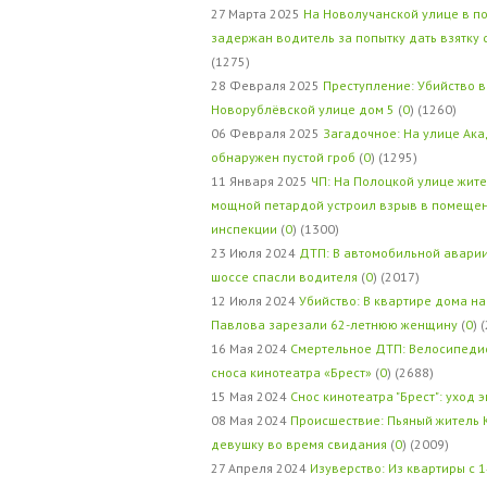
27 Марта 2025
На Новолучанской улице в п
задержан водитель за попытку дать взятку
(1275)
28 Февраля 2025
Преступление: Убийство в
Новорублёвской улице дом 5
(
0
) (1260)
06 Февраля 2025
Загадочное: На улице Ак
обнаружен пустой гроб
(
0
) (1295)
11 Января 2025
ЧП: На Полоцкой улице жит
мощной петардой устроил взрыв в помеще
инспекции
(
0
) (1300)
23 Июля 2024
ДТП: В автомобильной авари
шоссе спасли водителя
(
0
) (2017)
12 Июля 2024
Убийство: В квартире дома на
Павлова зарезали 62-летнюю женщину
(
0
) 
16 Мая 2024
Смертельное ДТП: Велосипедис
сноса кинотеатра «Брест»
(
0
) (2688)
15 Мая 2024
Снос кинотеатра "Брест": уход 
08 Мая 2024
Происшествие: Пьяный житель 
девушку во время свидания
(
0
) (2009)
27 Апреля 2024
Изуверство: Из квартиры с 1