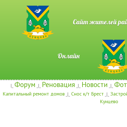
Сайт жителей район
Онлайн
Форум
Реновация
Новости
Фот
|_
_|_
_|_
_|_
Капитальный ремонт домов
Снос к/т Брест
Застро
_|_
_|_
Кунцево