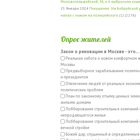
Молодогвардейской, 36, к.6 выбросили кош
25 Января 2024
Покушение: На Бобруйской 
напал с ножом на полицейского
(
1
) (2276)
Опрос жителей
Закон о реновации в Москве - это...
Реальная забота о новом комфортном 
Москвы
Предвыборное зарабатывание политич
и президентом
Отвлечение людей от реальных эконом
политических проблем
План по законному отъему ценных земе
жилыми домами
Лоббирование строительных компаний 
непродающегося жилья
Лоббирование строительный компаний с
вечной стройке
Божий дар, спущенный в определенные