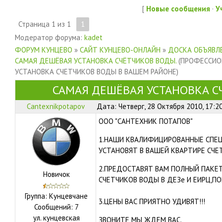
[
Новые сообщения
·
У
Страница
1
из
1
1
Модератор форума:
kadet
ФОРУМ КУНЦЕВО
»
САЙТ КУНЦЕВО-ОНЛАЙН
»
ДОСКА ОБЪЯВЛЕ
САМАЯ ДЕШЁВАЯ УСТАНОВКА СЧЁТЧИКОВ ВОДЫ.
(ПРОФЕССИО
УСТАНОВКА СЧЕТЧИКОВ ВОДЫ В ВАШЕМ РАЙОНЕ)
САМАЯ ДЕШЁВАЯ УСТАНОВКА С
Cantexnikpotapov
Дата: Четверг, 28 Октября 2010, 17:2
ООО "САНТЕХНИК ПОТАПОВ"
1.НАШИ КВАЛИФИЦИРОВАННЫЕ СПЕЦ
УСТАНОВЯТ В ВАШЕЙ КВАРТИРЕ СЧЕ
2.ПРЕДОСТАВЯТ ВАМ ПОЛНЫЙ ПАКЕ
Новичок
СЧЕТЧИКОВ ВОДЫ В ДЕЗе И ЕИРЦ,П
Группа: Кунцевчане
3.ЦЕНЫ ВАС ПРИЯТНО УДИВЯТ!!!
Сообщений:
7
ул.
кунцевская
ЗВОНИТЕ МЫ ЖДЕМ ВАС.