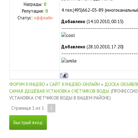
Награды:
0
4.тел.(495)662-03-89 (многоканальны
Репутация:
0
Статус:
оффлайн
Добавлено
(14.10.2010, 00:15)
-----------------------------------------
Добавлено
(28.10.2010, 17:20)
-----------------------------------------
ФОРУМ КУНЦЕВО
»
САЙТ КУНЦЕВО-ОНЛАЙН
»
ДОСКА ОБЪЯВЛЕ
САМАЯ ДЕШЁВАЯ УСТАНОВКА СЧЁТЧИКОВ ВОДЫ.
(ПРОФЕССИО
УСТАНОВКА СЧЕТЧИКОВ ВОДЫ В ВАШЕМ РАЙОНЕ)
Страница
1
из
1
1