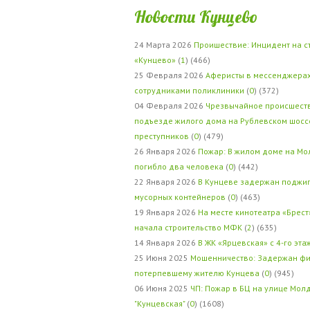
Новости Кунцево
24 Марта 2026
Проишествие: Инцидент на с
«Кунцево»
(
1
) (466)
25 Февраля 2026
Аферисты в мессенджерах
сотрудниками поликлиники
(
0
) (372)
04 Февраля 2026
Чрезвычайное происшеств
подъезде жилого дома на Рублевском шосс
преступников
(
0
) (479)
26 Января 2026
Пожар: В жилом доме на Мо
погибло два человека
(
0
) (442)
22 Января 2026
В Кунцеве задержан поджи
мусорных контейнеров
(
0
) (463)
19 Января 2026
На месте кинотеатра «Брест
начала строительство МФК
(
2
) (635)
14 Января 2026
В ЖК «Ярцевская» с 4-го эта
25 Июня 2025
Мошенничество: Задержан фи
потерпевшему жителю Кунцева
(
0
) (945)
06 Июня 2025
ЧП: Пожар в БЦ на улице Мол
"Кунцевская"
(
0
) (1608)