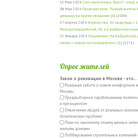
15 Мая 2024
Снос кинотеатра "Брест": уход 
08 Мая 2024
Происшествие: Пьяный житель 
девушку во время свидания
(
0
) (2004)
27 Апреля 2024
Изуверство: Из квартиры с 1
Молодогвардейской, 36, к.6 выбросили кош
25 Января 2024
Покушение: На Бобруйской 
напал с ножом на полицейского
(
1
) (2271)
Опрос жителей
Закон о реновации в Москве - это...
Реальная забота о новом комфортном 
Москвы
Предвыборное зарабатывание политич
и президентом
Отвлечение людей от реальных эконом
политических проблем
План по законному отъему ценных земе
жилыми домами
Лоббирование строительных компаний 