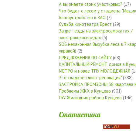
А вы знаете своих участковых?
(17)
Что будет с лесом у стадиона "Медик
Благоустройство в ЗАО
(7)
Судьба кинотеатра Брест
(29)
Запрет езды на электросамокатах /
электровелосипедах
(5)
SOS незаконная Вырубка леса в 7 квар
управой)
(2)
ПРЕДЛОЖЕНИЯ ПО САЙТУ
(68)
КАПИТАЛЬНЫЙ РЕМОНТ домов в Кунц
МЕТРО и новое ТПУ МОЛОДЕЖНАЯ
(1
Это сладкое слово "реновация"
(588)
ЗАСТРОЙКА ПРОМЗОНЫ 38 квартала 
Проблемы ЖКХ в Кунцево
(901)
ГБУ Жилищник района Кунцево
(146)
Статистика