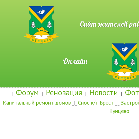
Сайт жителей район
Онлайн
Форум
Реновация
Новости
Фот
|_
_|_
_|_
_|_
Капитальный ремонт домов
Снос к/т Брест
Застро
_|_
_|_
Кунцево