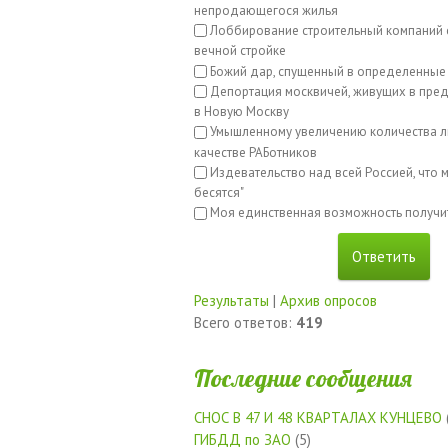
непродающегося жилья
Лоббирование строительный компаний с
вечной стройке
Божий дар, спущенный в определенные
Депортация москвичей, живущих в пред
в Новую Москву
Умышленному увеличению количества л
качестве РАБотников
Издевательство над всей Россией, что м
бесятся"
Моя единственная возможность получи
Результаты
|
Архив опросов
Всего ответов:
419
Последние сообщения
СНОС В 47 И 48 КВАРТАЛАХ КУНЦЕВО
ГИБДД по ЗАО
(5)