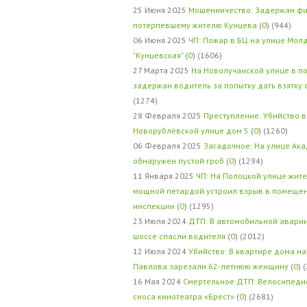
25 Июня 2025
Мошенничество: Задержан фи
потерпевшему жителю Кунцева
(
0
) (944)
06 Июня 2025
ЧП: Пожар в БЦ на улице Мол
"Кунцевская"
(
0
) (1606)
27 Марта 2025
На Новолучанской улице в п
задержан водитель за попытку дать взятку
(1274)
28 Февраля 2025
Преступление: Убийство в
Новорублёвской улице дом 5
(
0
) (1260)
06 Февраля 2025
Загадочное: На улице Ак
обнаружен пустой гроб
(
0
) (1294)
11 Января 2025
ЧП: На Полоцкой улице жит
мощной петардой устроил взрыв в помеще
инспекции
(
0
) (1295)
23 Июля 2024
ДТП: В автомобильной авари
шоссе спасли водителя
(
0
) (2012)
12 Июля 2024
Убийство: В квартире дома на
Павлова зарезали 62-летнюю женщину
(
0
) 
16 Мая 2024
Смертельное ДТП: Велосипедис
сноса кинотеатра «Брест»
(
0
) (2681)