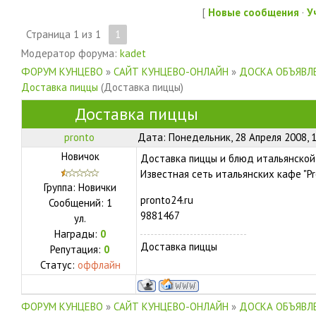
[
Новые сообщения
·
У
Страница
1
из
1
1
Модератор форума:
kadet
ФОРУМ КУНЦЕВО
»
САЙТ КУНЦЕВО-ОНЛАЙН
»
ДОСКА ОБЪЯВЛЕ
Доставка пиццы
(Доставка пиццы)
Доставка пиццы
pronto
Дата: Понедельник, 28 Апреля 2008, 
Новичок
Доставка пиццы и блюд итальянской 
Известная сеть итальянских кафе "Pr
Группа: Новички
pronto24.ru
Сообщений:
1
9881467
ул.
Награды:
0
Доставка пиццы
Репутация:
0
Статус:
оффлайн
ФОРУМ КУНЦЕВО
»
САЙТ КУНЦЕВО-ОНЛАЙН
»
ДОСКА ОБЪЯВЛЕ