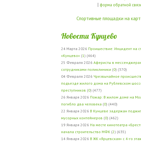
|
форма обратной связ
Спортивные площадки на карт
Новости Кунцево
24 Марта 2026
Проишествие: Инцидент на с
«Кунцево»
(
1
) (464)
25 Февраля 2026
Аферисты в мессенджерах
сотрудниками поликлиники
(
0
) (370)
04 Февраля 2026
Чрезвычайное происшеств
подъезде жилого дома на Рублевском шосс
преступников
(
0
) (477)
26 Января 2026
Пожар: В жилом доме на Мо
погибло два человека
(
0
) (440)
22 Января 2026
В Кунцеве задержан поджи
мусорных контейнеров
(
0
) (462)
19 Января 2026
На месте кинотеатра «Брест
начала строительство МФК
(
2
) (635)
14 Января 2026
В ЖК «Ярцевская» с 4-го эта