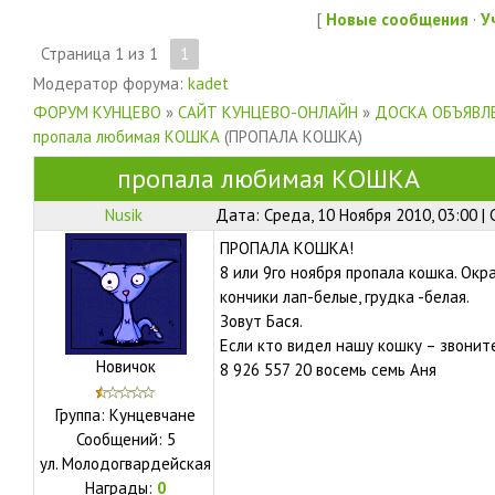
[
Новые сообщения
·
У
Страница
1
из
1
1
Модератор форума:
kadet
ФОРУМ КУНЦЕВО
»
САЙТ КУНЦЕВО-ОНЛАЙН
»
ДОСКА ОБЪЯВЛЕ
пропала любимая КОШКА
(ПРОПАЛА КОШКА)
пропала любимая КОШКА
Nusik
Дата: Среда, 10 Ноября 2010, 03:00 
ПРОПАЛА КОШКА!
8 или 9го ноября пропала кошка. Окра
кончики лап-белые, грудка -белая.
Зовут Бася.
Если кто видел нашу кошку – звонит
Новичок
8 926 557 20 восемь семь Аня
Группа: Кунцевчане
Сообщений:
5
ул.
Молодогвардейская
Награды:
0