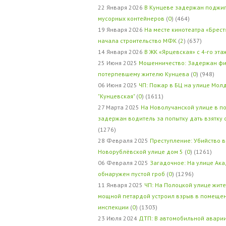
22 Января 2026
В Кунцеве задержан поджи
мусорных контейнеров
(
0
) (464)
19 Января 2026
На месте кинотеатра «Брест
начала строительство МФК
(
2
) (637)
14 Января 2026
В ЖК «Ярцевская» с 4-го эта
25 Июня 2025
Мошенничество: Задержан фи
потерпевшему жителю Кунцева
(
0
) (948)
06 Июня 2025
ЧП: Пожар в БЦ на улице Мол
"Кунцевская"
(
0
) (1611)
27 Марта 2025
На Новолучанской улице в п
задержан водитель за попытку дать взятку
(1276)
28 Февраля 2025
Преступление: Убийство в
Новорублёвской улице дом 5
(
0
) (1261)
06 Февраля 2025
Загадочное: На улице Ак
обнаружен пустой гроб
(
0
) (1296)
11 Января 2025
ЧП: На Полоцкой улице жит
мощной петардой устроил взрыв в помеще
инспекции
(
0
) (1303)
23 Июля 2024
ДТП: В автомобильной авари