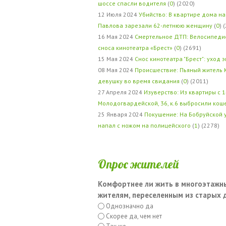
шоссе спасли водителя
(
0
) (2020)
12 Июля 2024
Убийство: В квартире дома на
Павлова зарезали 62-летнюю женщину
(
0
) 
16 Мая 2024
Смертельное ДТП: Велосипедис
сноса кинотеатра «Брест»
(
0
) (2691)
15 Мая 2024
Снос кинотеатра "Брест": уход 
08 Мая 2024
Происшествие: Пьяный житель 
девушку во время свидания
(
0
) (2011)
27 Апреля 2024
Изуверство: Из квартиры с 1
Молодогвардейской, 36, к.6 выбросили кош
25 Января 2024
Покушение: На Бобруйской 
напал с ножом на полицейского
(
1
) (2278)
Опрос жителей
Комфортнее ли жить в многоэтажн
жителям, переселенным из старых
Однозначно да
Скорее да, чем нет