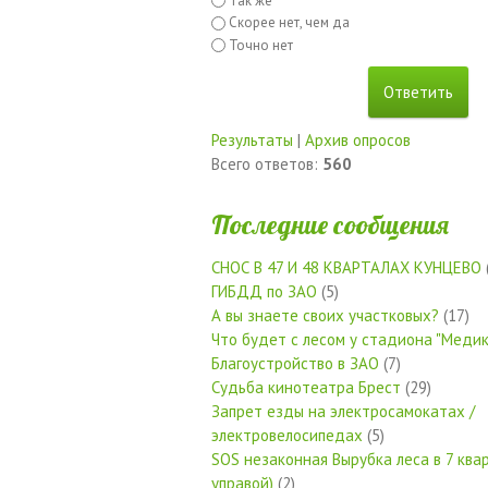
Так же
Скорее нет, чем да
Точно нет
Результаты
|
Архив опросов
Всего ответов:
560
Последние сообщения
СНОС В 47 И 48 КВАРТАЛАХ КУНЦЕВО
ГИБДД по ЗАО
(5)
А вы знаете своих участковых?
(17)
Что будет с лесом у стадиона "Медик
Благоустройство в ЗАО
(7)
Судьба кинотеатра Брест
(29)
Запрет езды на электросамокатах /
электровелосипедах
(5)
SOS незаконная Вырубка леса в 7 квар
управой)
(2)