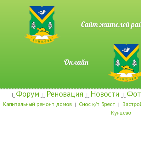
Сайт жителей район
Онлайн
Форум
Реновация
Новости
Фот
|_
_|_
_|_
_|_
Капитальный ремонт домов
Снос к/т Брест
Застро
_|_
_|_
Кунцево