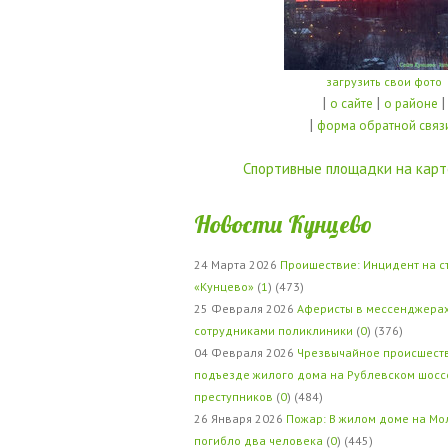
загрузить свои фото
|
|
|
о сайте
о районе
|
форма обратной связ
Спортивные площадки на карт
Новости Кунцево
24 Марта 2026
Проишествие: Инцидент на с
«Кунцево»
(
1
) (473)
25 Февраля 2026
Аферисты в мессенджерах
сотрудниками поликлиники
(
0
) (376)
04 Февраля 2026
Чрезвычайное происшеств
подъезде жилого дома на Рублевском шосс
преступников
(
0
) (484)
26 Января 2026
Пожар: В жилом доме на Мо
погибло два человека
(
0
) (445)