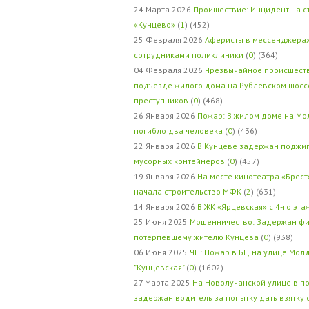
24 Марта 2026
Проишествие: Инцидент на с
«Кунцево»
(
1
) (452)
25 Февраля 2026
Аферисты в мессенджерах
сотрудниками поликлиники
(
0
) (364)
04 Февраля 2026
Чрезвычайное происшеств
подъезде жилого дома на Рублевском шосс
преступников
(
0
) (468)
26 Января 2026
Пожар: В жилом доме на Мо
погибло два человека
(
0
) (436)
22 Января 2026
В Кунцеве задержан поджи
мусорных контейнеров
(
0
) (457)
19 Января 2026
На месте кинотеатра «Брест
начала строительство МФК
(
2
) (631)
14 Января 2026
В ЖК «Ярцевская» с 4-го эта
25 Июня 2025
Мошенничество: Задержан фи
потерпевшему жителю Кунцева
(
0
) (938)
06 Июня 2025
ЧП: Пожар в БЦ на улице Мол
"Кунцевская"
(
0
) (1602)
27 Марта 2025
На Новолучанской улице в п
задержан водитель за попытку дать взятку