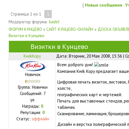
[
Новые сообщения
·
У
Страница
1
из
1
1
Модератор форума:
kadet
ФОРУМ КУНЦЕВО
»
САЙТ КУНЦЕВО-ОНЛАЙН
»
ДОСКА ОБЪЯВЛЕ
Визитки в Кунцево
Визитки в Кунцево
KwikKopy
Дата: Вторник, 20 Мая 2008, 15:36 | 
Всем доброго дня!
Компания Kwik Kopy предлагает ваш
Новичок
Цифровая печать визиток, листовок, б
Группа: Новички
холсте,
Сообщений:
7
географических карт и чертежей.
ул.
Печать для выставочных стендов, р
Награды:
0
табличек.
Репутация:
0
Сканирование, ламинация, брошюровк
Статус:
оффлайн
Дизайн и верстка полиграфической 