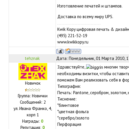
Изготовление печатей и штампов.
Доставка по всему миру UPS.
Kwik Kopy цифровая печать & дизай
(495) 221-52-19
www.kwikkopy.ru
tehznak
Дата: Понедельник, 01 Марта 2010, 1
Здравствуйте,
многим твор
необходимы визитки, чтобы оставить
поможем Вам реализовать себя в фо
Новичок
Типография:
Печать: Pantone, серобром, золотом,
Группа: Новички
Тиснение:
Сообщений:
2
*блинтовое
ул.
Ивана Франко, 4,
*цветная фольга
корп 1
*серебро/золото
Награды:
0
Перфорация
Репутация:
0