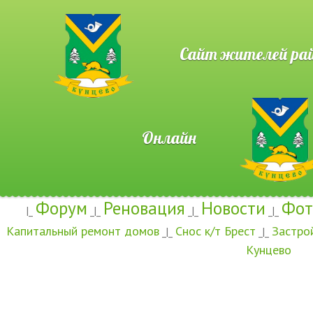
Сайт жителей район
Онлайн
Форум
Реновация
Новости
Фот
|_
_|_
_|_
_|_
Капитальный ремонт домов
Снос к/т Брест
Застро
_|_
_|_
Кунцево