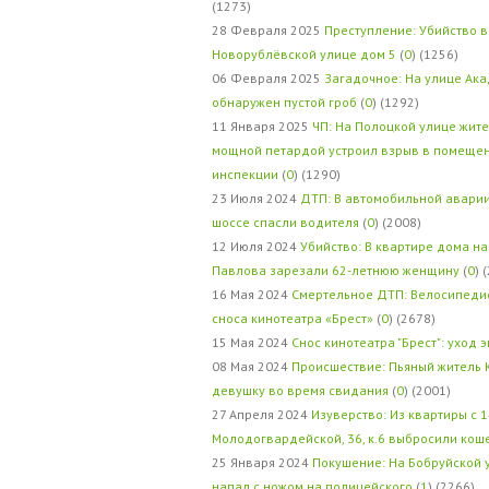
(1273)
28 Февраля 2025
Преступление: Убийство в
Новорублёвской улице дом 5
(
0
) (1256)
06 Февраля 2025
Загадочное: На улице Ак
обнаружен пустой гроб
(
0
) (1292)
11 Января 2025
ЧП: На Полоцкой улице жит
мощной петардой устроил взрыв в помеще
инспекции
(
0
) (1290)
23 Июля 2024
ДТП: В автомобильной авари
шоссе спасли водителя
(
0
) (2008)
12 Июля 2024
Убийство: В квартире дома на
Павлова зарезали 62-летнюю женщину
(
0
) 
16 Мая 2024
Смертельное ДТП: Велосипедис
сноса кинотеатра «Брест»
(
0
) (2678)
15 Мая 2024
Снос кинотеатра "Брест": уход 
08 Мая 2024
Происшествие: Пьяный житель 
девушку во время свидания
(
0
) (2001)
27 Апреля 2024
Изуверство: Из квартиры с 1
Молодогвардейской, 36, к.6 выбросили кош
25 Января 2024
Покушение: На Бобруйской 
напал с ножом на полицейского
(
1
) (2266)