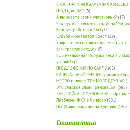
СНОС В 47 И 48 КВАРТАЛАХ КУНЦЕВО
ГИБДД по ЗАО
(5)
А вы знаете своих участковых?
(17)
Что будет с лесом у стадиона "Медик
Благоустройство в ЗАО
(7)
Судьба кинотеатра Брест
(29)
Запрет езды на электросамокатах /
электровелосипедах
(5)
SOS незаконная Вырубка леса в 7 квар
управой)
(2)
ПРЕДЛОЖЕНИЯ ПО САЙТУ
(68)
КАПИТАЛЬНЫЙ РЕМОНТ домов в Кунц
МЕТРО и новое ТПУ МОЛОДЕЖНАЯ
(1
Это сладкое слово "реновация"
(588)
ЗАСТРОЙКА ПРОМЗОНЫ 38 квартала 
Проблемы ЖКХ в Кунцево
(901)
ГБУ Жилищник района Кунцево
(146)
Статистика