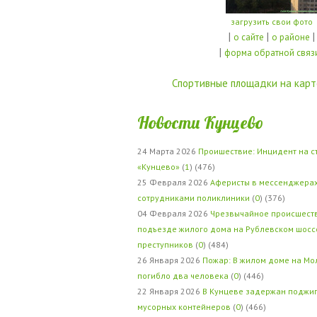
загрузить свои фото
|
|
|
о сайте
о районе
|
форма обратной связ
Спортивные площадки на карт
Новости Кунцево
24 Марта 2026
Проишествие: Инцидент на с
«Кунцево»
(
1
) (476)
25 Февраля 2026
Аферисты в мессенджерах
сотрудниками поликлиники
(
0
) (376)
04 Февраля 2026
Чрезвычайное происшеств
подъезде жилого дома на Рублевском шосс
преступников
(
0
) (484)
26 Января 2026
Пожар: В жилом доме на Мо
погибло два человека
(
0
) (446)
22 Января 2026
В Кунцеве задержан поджи
мусорных контейнеров
(
0
) (466)