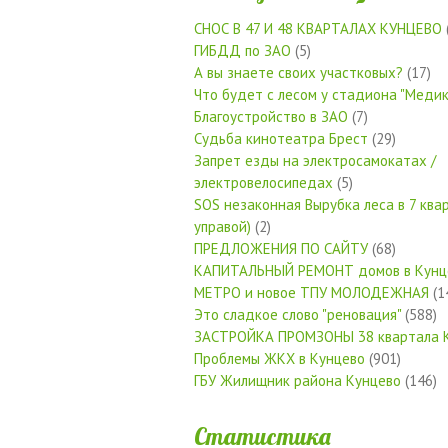
СНОС В 47 И 48 КВАРТАЛАХ КУНЦЕВО
ГИБДД по ЗАО
(5)
А вы знаете своих участковых?
(17)
Что будет с лесом у стадиона "Медик
Благоустройство в ЗАО
(7)
Судьба кинотеатра Брест
(29)
Запрет езды на электросамокатах /
электровелосипедах
(5)
SOS незаконная Вырубка леса в 7 квар
управой)
(2)
ПРЕДЛОЖЕНИЯ ПО САЙТУ
(68)
КАПИТАЛЬНЫЙ РЕМОНТ домов в Кунц
МЕТРО и новое ТПУ МОЛОДЕЖНАЯ
(1
Это сладкое слово "реновация"
(588)
ЗАСТРОЙКА ПРОМЗОНЫ 38 квартала 
Проблемы ЖКХ в Кунцево
(901)
ГБУ Жилищник района Кунцево
(146)
Статистика