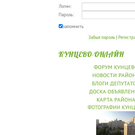
Логин:
Пароль:
запомнить
Забыл пароль
|
Регистр
КУНЦЕВО-ОНЛАЙН
ФОРУМ КУНЦЕВ
НОВОСТИ РАЙО
БЛОГИ ДЕПУТАТ
ДОСКА ОБЪЯВЛЕ
КАРТА РАЙОН
ФОТОГРАФИИ КУНЦ