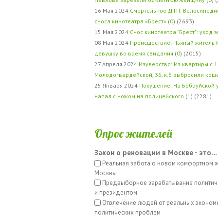
16 Мая 2024
Смертельное ДТП: Велосипедис
сноса кинотеатра «Брест»
(
0
) (2693)
15 Мая 2024
Снос кинотеатра "Брест": уход 
08 Мая 2024
Происшествие: Пьяный житель 
девушку во время свидания
(
0
) (2015)
27 Апреля 2024
Изуверство: Из квартиры с 1
Молодогвардейской, 36, к.6 выбросили кош
25 Января 2024
Покушение: На Бобруйской 
напал с ножом на полицейского
(
1
) (2281)
Опрос жителей
Закон о реновации в Москве - это...
Реальная забота о новом комфортном 
Москвы
Предвыборное зарабатывание политич
и президентом
Отвлечение людей от реальных эконом
политических проблем