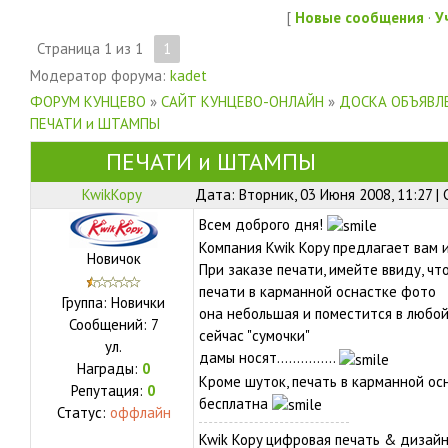
[
Новые сообщения
·
У
Страница
1
из
1
1
Модератор форума:
kadet
ФОРУМ КУНЦЕВО
»
САЙТ КУНЦЕВО-ОНЛАЙН
»
ДОСКА ОБЪЯВЛЕ
ПЕЧАТИ и ШТАМПЫ
ПЕЧАТИ и ШТАМПЫ
KwikKopy
Дата: Вторник, 03 Июня 2008, 11:27 
Всем доброго дня!
Компания Kwik Kopy предлагает вам 
Новичок
При заказе печати, имейте ввиду, ч
печати в карманной оснастке фото
Группа: Новички
она небольшая и поместится в любой
Сообщений:
7
сейчас "сумочки"
ул.
дамы носят...............
Награды:
0
Кроме шуток, печать в карманной ос
Репутация:
0
бесплатна
Статус:
оффлайн
Kwik Kopy цифровая печать & дизай