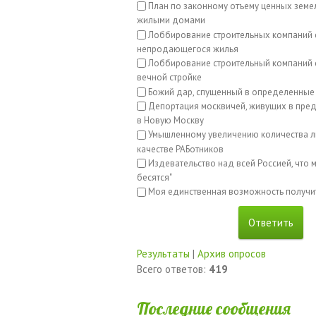
План по законному отъему ценных земе
жилыми домами
Лоббирование строительных компаний 
непродающегося жилья
Лоббирование строительный компаний с
вечной стройке
Божий дар, спущенный в определенные
Депортация москвичей, живущих в пред
в Новую Москву
Умышленному увеличению количества л
качестве РАБотников
Издевательство над всей Россией, что м
бесятся"
Моя единственная возможность получи
Результаты
|
Архив опросов
Всего ответов:
419
Последние сообщения