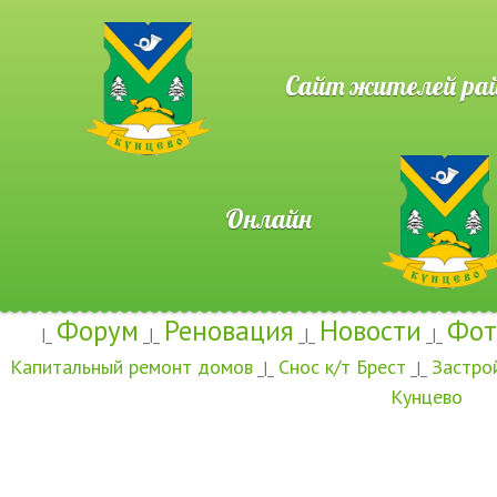
Сайт жителей район
Онлайн
Форум
Реновация
Новости
Фот
|_
_|_
_|_
_|_
Капитальный ремонт домов
Снос к/т Брест
Застро
_|_
_|_
Кунцево