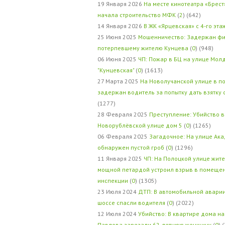
19 Января 2026
На месте кинотеатра «Брест
начала строительство МФК
(
2
) (642)
14 Января 2026
В ЖК «Ярцевская» с 4-го эта
25 Июня 2025
Мошенничество: Задержан фи
потерпевшему жителю Кунцева
(
0
) (948)
06 Июня 2025
ЧП: Пожар в БЦ на улице Мол
"Кунцевская"
(
0
) (1613)
27 Марта 2025
На Новолучанской улице в п
задержан водитель за попытку дать взятку
(1277)
28 Февраля 2025
Преступление: Убийство в
Новорублёвской улице дом 5
(
0
) (1265)
06 Февраля 2025
Загадочное: На улице Ак
обнаружен пустой гроб
(
0
) (1296)
11 Января 2025
ЧП: На Полоцкой улице жит
мощной петардой устроил взрыв в помеще
инспекции
(
0
) (1305)
23 Июля 2024
ДТП: В автомобильной авари
шоссе спасли водителя
(
0
) (2022)
12 Июля 2024
Убийство: В квартире дома на
Павлова зарезали 62-летнюю женщину
(
0
) 