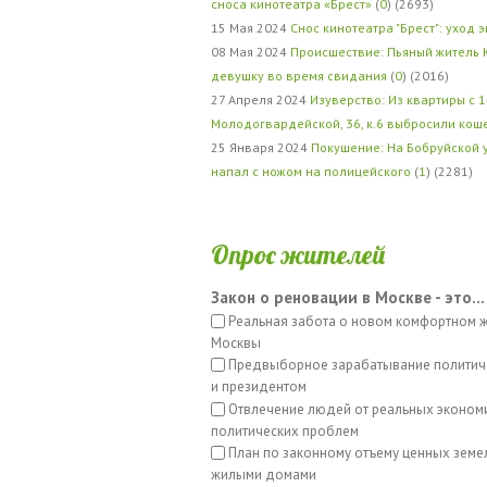
сноса кинотеатра «Брест»
(
0
) (2693)
15 Мая 2024
Снос кинотеатра "Брест": уход 
08 Мая 2024
Происшествие: Пьяный житель 
девушку во время свидания
(
0
) (2016)
27 Апреля 2024
Изуверство: Из квартиры с 1
Молодогвардейской, 36, к.6 выбросили кош
25 Января 2024
Покушение: На Бобруйской 
напал с ножом на полицейского
(
1
) (2281)
Опрос жителей
Закон о реновации в Москве - это...
Реальная забота о новом комфортном 
Москвы
Предвыборное зарабатывание политич
и президентом
Отвлечение людей от реальных эконом
политических проблем
План по законному отъему ценных земе
жилыми домами