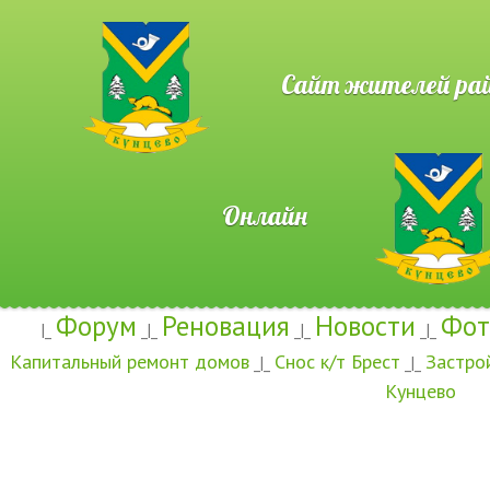
Сайт жителей район
Онлайн
Форум
Реновация
Новости
Фот
|_
_|_
_|_
_|_
Капитальный ремонт домов
Снос к/т Брест
Застро
_|_
_|_
Кунцево