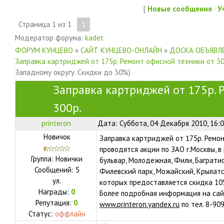
[
Новые сообщения
·
У
Страница
1
из
1
1
Модератор форума:
kadet
ФОРУМ КУНЦЕВО
»
САЙТ КУНЦЕВО-ОНЛАЙН
»
ДОСКА ОБЪЯВЛЕ
Заправка картриджей от 175р. Ремонт офисной техники от 30
Западному округу. Скидки до 30%)
Заправка картриджей от 175р. 
300р.
printeron
Дата: Суббота, 04 Декабря 2010, 16:
Новичок
Заправка картриджей от 175р. Ремон
проводятся акции по ЗАО г.Москвы, в
Группа: Новички
бульвар, Молодежная, Фили, Баграти
Сообщений:
5
Филевский парк, Можайский, Крылатско
ул.
которых предоставляется скидка 10
Награды:
0
Более подробная информация на са
Репутация:
0
www.printeron.yandex.ru
по тел. 8-90
Статус:
оффлайн