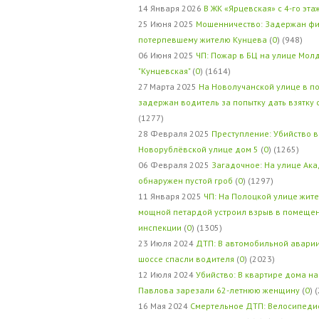
14 Января 2026
В ЖК «Ярцевская» с 4-го эта
25 Июня 2025
Мошенничество: Задержан фи
потерпевшему жителю Кунцева
(
0
) (948)
06 Июня 2025
ЧП: Пожар в БЦ на улице Мол
"Кунцевская"
(
0
) (1614)
27 Марта 2025
На Новолучанской улице в п
задержан водитель за попытку дать взятку
(1277)
28 Февраля 2025
Преступление: Убийство в
Новорублёвской улице дом 5
(
0
) (1265)
06 Февраля 2025
Загадочное: На улице Ак
обнаружен пустой гроб
(
0
) (1297)
11 Января 2025
ЧП: На Полоцкой улице жит
мощной петардой устроил взрыв в помеще
инспекции
(
0
) (1305)
23 Июля 2024
ДТП: В автомобильной авари
шоссе спасли водителя
(
0
) (2023)
12 Июля 2024
Убийство: В квартире дома на
Павлова зарезали 62-летнюю женщину
(
0
) 
16 Мая 2024
Смертельное ДТП: Велосипедис