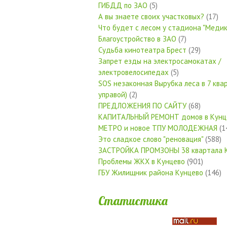
ГИБДД по ЗАО
(5)
А вы знаете своих участковых?
(17)
Что будет с лесом у стадиона "Медик
Благоустройство в ЗАО
(7)
Судьба кинотеатра Брест
(29)
Запрет езды на электросамокатах /
электровелосипедах
(5)
SOS незаконная Вырубка леса в 7 квар
управой)
(2)
ПРЕДЛОЖЕНИЯ ПО САЙТУ
(68)
КАПИТАЛЬНЫЙ РЕМОНТ домов в Кунц
МЕТРО и новое ТПУ МОЛОДЕЖНАЯ
(1
Это сладкое слово "реновация"
(588)
ЗАСТРОЙКА ПРОМЗОНЫ 38 квартала 
Проблемы ЖКХ в Кунцево
(901)
ГБУ Жилищник района Кунцево
(146)
Статистика