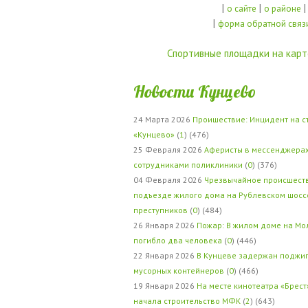
|
|
|
о сайте
о районе
|
форма обратной связ
Спортивные площадки на карт
Новости Кунцево
24 Марта 2026
Проишествие: Инцидент на с
«Кунцево»
(
1
) (476)
25 Февраля 2026
Аферисты в мессенджерах
сотрудниками поликлиники
(
0
) (376)
04 Февраля 2026
Чрезвычайное происшеств
подъезде жилого дома на Рублевском шосс
преступников
(
0
) (484)
26 Января 2026
Пожар: В жилом доме на Мо
погибло два человека
(
0
) (446)
22 Января 2026
В Кунцеве задержан поджи
мусорных контейнеров
(
0
) (466)
19 Января 2026
На месте кинотеатра «Брест
начала строительство МФК
(
2
) (643)