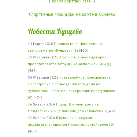
|
|
форма обратной связи
Спортивные площадки на карте в Кунцево
Новости Кунцево
24 Марта 2026
Проишествие: Инцидент на
станции метро «Кунцево»
(
1
) (460)
25 Февраля 2026
Аферисты в мессенджерах
представляются сотрудниками поликлиники
(
0
)
(368)
04 Февраля 2026
Чрезвычайное происшествие:
Перестрелка в подъезде жилого дома на
Рублевском шоссе при задержании преступников
(
0
) (474)
26 Января 2026
Пожар: В жилом доме на
Молдавской улице погибло два человека
(
0
) (439)
22 Января 2026
В Кунцеве задержан
поджигатель-пироман мусорных контейнеров
(
0
)
(460)