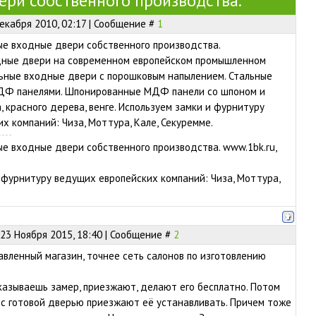
ери собственного производства.
екабря 2010, 02:17 | Сообщение #
1
е входные двери собственного производства.
дные двери на современном европейском промышленном
ьные входные двери с порошковым напылением. Стальные
ДФ панелями. Шпонированные МДФ панели со шпоном и
, красного дерева, венге. Используем замки и фурнитуру
х компаний: Чиза, Моттура, Кале, Секуремме.
е входные двери собственного производства. www.1bk.ru,
 фурнитуру ведущих европейских компаний: Чиза, Моттура,
23 Ноября 2015, 18:40 | Сообщение #
2
вленный магазин, точнее сеть салонов по изготовлению
Заказываешь замер, приезжают, делают его бесплатно. Потом
 с готовой дверью приезжают её устанавливать. Причем тоже