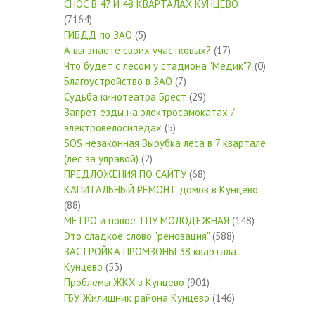
СНОС В 47 И 48 КВАРТАЛАХ КУНЦЕВО
(7164)
ГИБДД по ЗАО
(5)
А вы знаете своих участковых?
(17)
Что будет с лесом у стадиона "Медик"?
(0)
Благоустройство в ЗАО
(7)
Судьба кинотеатра Брест
(29)
Запрет езды на электросамокатах /
электровелосипедах
(5)
SOS незаконная Вырубка леса в 7 квартале
(лес за управой)
(2)
ПРЕДЛОЖЕНИЯ ПО САЙТУ
(68)
КАПИТАЛЬНЫЙ РЕМОНТ домов в Кунцево
(88)
МЕТРО и новое ТПУ МОЛОДЕЖНАЯ
(148)
Это сладкое слово "реновация"
(588)
ЗАСТРОЙКА ПРОМЗОНЫ 38 квартала
Кунцево
(53)
Проблемы ЖКХ в Кунцево
(901)
ГБУ Жилищник района Кунцево
(146)