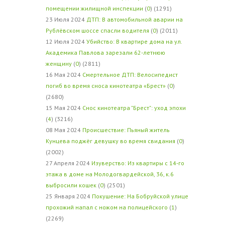
помещении жилищной инспекции
(
0
) (1291)
23 Июля 2024
ДТП: В автомобильной аварии на
Рублёвском шоссе спасли водителя
(
0
) (2011)
12 Июля 2024
Убийство: В квартире дома на ул.
Академика Павлова зарезали 62-летнюю
женщину
(
0
) (2811)
16 Мая 2024
Смертельное ДТП: Велосипедист
погиб во время сноса кинотеатра «Брест»
(
0
)
(2680)
15 Мая 2024
Снос кинотеатра "Брест": уход эпохи
(
4
) (3216)
08 Мая 2024
Происшествие: Пьяный житель
Кунцева поджёг девушку во время свидания
(
0
)
(2002)
27 Апреля 2024
Изуверство: Из квартиры с 14-го
этажа в доме на Молодогвардейской, 36, к.6
выбросили кошек
(
0
) (2501)
25 Января 2024
Покушение: На Бобруйской улице
прохожий напал с ножом на полицейского
(
1
)
(2269)