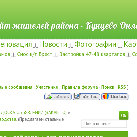
ителей района - Кунцево
Реновация
Новости
Фотографии
Кар
_|_
_|_
_|_
омов
Снос к/т Брест
Застройка 47-48 кварталов
С
_|_
_|_
_|_
вые сообщения
·
Участники
·
Правила форума
·
Поиск
·
RSS
]
ДОСКА ОБЪЯВЛЕНИЙ (ЗАКРЫТО)
»
водства.
(Предлагаем стальные