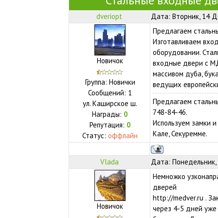
Стальные входные дв
dveriopt
Дата: Вторник, 14 Д
Предлагаем стальны
Изготавливаем вхо
оборудовании. Стал
Новичок
входные двери с М
массивом дуба, бука
Группа: Новички
ведущих европейски
Сообщений:
1
Предлагаем стальны
ул.
Каширское ш.
748-84-46.
Награды:
0
Используем замки и
Репутация:
0
Кале, Секуремме.
Статус:
оффлайн
Vlada
Дата: Понедельник, 
Немножко узконапра
дверей
http://medver.ru . 
Новичок
через 4-5 дней уже