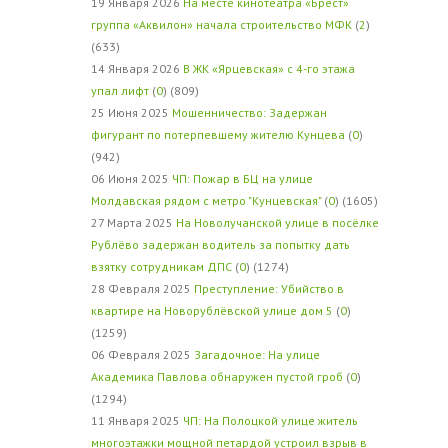
19 Января 2026
На месте кинотеатра «Брест»
группа «Аквилон» начала строительство МФК
(
2
)
(633)
14 Января 2026
В ЖК «Ярцевская» с 4-го этажа
упал лифт
(
0
) (809)
25 Июня 2025
Мошенничество: Задержан
фигурант по потерпевшему жителю Кунцева
(
0
)
(942)
06 Июня 2025
ЧП: Пожар в БЦ на улице
Молдавская рядом с метро "Кунцевская"
(
0
) (1605)
27 Марта 2025
На Новолучанской улице в посёлке
Рублёво задержан водитель за попытку дать
взятку сотрудникам ДПС
(
0
) (1274)
28 Февраля 2025
Преступление: Убийство в
квартире на Новорублёвской улице дом 5
(
0
)
(1259)
06 Февраля 2025
Загадочное: На улице
Академика Павлова обнаружен пустой гроб
(
0
)
(1294)
11 Января 2025
ЧП: На Полоцкой улице житель
многоэтажки мощной петардой устроил взрыв в