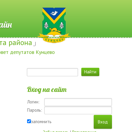
 Онлайн
та района
_|
овет депутатов Кунцево
Вход на сайт
Логин:
Пароль:
запомнить