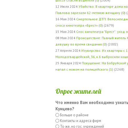
шоссе спасли водителя
(
0
) (2009)
12 Июля 2024
Убийство: В квартире дома на
Павлова зарезали 62-летнюю женщину
(
0
) 
16 Мая 2024
Смертельное ДТП: Велосипедис
сноса кинотеатра «Брест»
(
0
) (2679)
15 Мая 2024
Снос кинотеатра "Брест": уход 
08 Мая 2024
Происшествие: Пьяный житель 
девушку во время свидания
(
0
) (2002)
27 Апреля 2024
Изуверство: Из квартиры с 1
Молодогвардейской, 36, к.6 выбросили кош
25 Января 2024
Покушение: На Бобруйской 
напал с ножом на полицейского
(
1
) (2268)
Опрос жителей
Что именно Вам необходимо узнать
Кунцево?
Больше о районе
Контакты и адреса фирм
То же, но гос. учреждений