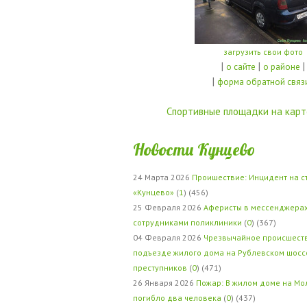
загрузить свои фото
|
|
|
о сайте
о районе
|
форма обратной связ
Спортивные площадки на карт
Новости Кунцево
24 Марта 2026
Проишествие: Инцидент на с
«Кунцево»
(
1
) (456)
25 Февраля 2026
Аферисты в мессенджерах
сотрудниками поликлиники
(
0
) (367)
04 Февраля 2026
Чрезвычайное происшеств
подъезде жилого дома на Рублевском шосс
преступников
(
0
) (471)
26 Января 2026
Пожар: В жилом доме на Мо
погибло два человека
(
0
) (437)