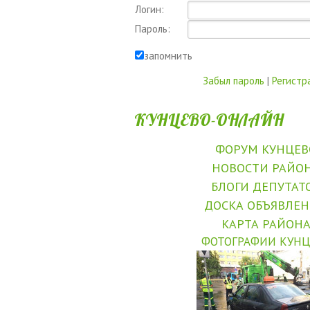
Логин:
Пароль:
запомнить
Забыл пароль
|
Регистр
КУНЦЕВО-ОНЛАЙН
ФОРУМ КУНЦЕВ
НОВОСТИ РАЙО
БЛОГИ ДЕПУТАТ
ДОСКА ОБЪЯВЛЕ
КАРТА РАЙОН
ФОТОГРАФИИ КУНЦ