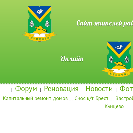
Сайт жителей район
Онлайн
Форум
Реновация
Новости
Фот
|_
_|_
_|_
_|_
Капитальный ремонт домов
Снос к/т Брест
Застро
_|_
_|_
Кунцево