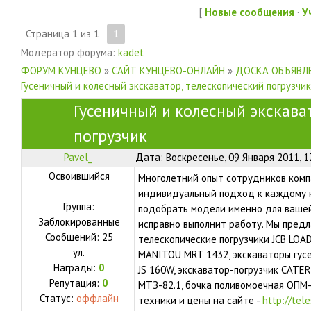
[
Новые сообщения
·
У
Страница
1
из
1
1
Модератор форума:
kadet
ФОРУМ КУНЦЕВО
»
САЙТ КУНЦЕВО-ОНЛАЙН
»
ДОСКА ОБЪЯВЛЕ
Гусеничный и колесный экскаватор, телескопический погрузчик
Гусеничный и колесный экскава
погрузчик
Pavel_
Дата: Воскресенье, 09 Января 2011, 1
Освоившийся
Многолетний опыт сотрудников комп
индивидуальный подход к каждому к
Группа:
подобрать модели именно для вашей
Заблокированные
исправно выполнит работу. Мы предл
Сообщений:
25
телескопические погрузчики JCB LOAD
ул.
MANITOU MRT 1432, экскаваторы гусен
Награды:
0
JS 160W, экскаватор-погрузчик CATER
Репутация:
0
МТЗ-82.1, бочка поливомоечная ОПМ-
Статус:
оффлайн
техники и цены на сайте -
http://tele