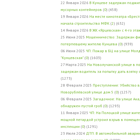
22 Января 2026
В Кунцеве задержан поджи
мусорных контейнеров
(
0
) (458)
19 Января 2026
На месте кинотеатра «Брест
начала строительство МФК
(
2
) (632)
14 Января 2026
В ЖК «Ярцевская» с 4-го эта
25 Июня 2025
Мошенничество: Задержан фи
потерпевшему жителю Кунцева
(
0
) (939)
06 Июня 2025
ЧП: Пожар в БЦ на улице Мол
"Кунцевская"
(
0
) (1603)
27 Марта 2025
На Новолучанской улице в п
задержан водитель за попытку дать взятку
(1273)
28 Февраля 2025
Преступление: Убийство в
Новорублёвской улице дом 5
(
0
) (1257)
06 Февраля 2025
Загадочное: На улице Ак
обнаружен пустой гроб
(
0
) (1293)
11 Января 2025
ЧП: На Полоцкой улице жит
мощной петардой устроил взрыв в помеще
инспекции
(
0
) (1291)
23 Июля 2024
ДТП: В автомобильной авари