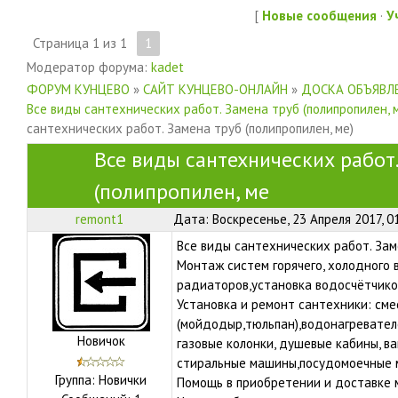
[
Новые сообщения
·
У
Страница
1
из
1
1
Модератор форума:
kadet
ФОРУМ КУНЦЕВО
»
САЙТ КУНЦЕВО-ОНЛАЙН
»
ДОСКА ОБЪЯВЛЕ
Все виды сантехнических работ. Замена труб (полипропилен, 
сантехнических работ. Замена труб (полипропилен, ме)
Все виды сантехнических работ
(полипропилен, ме
remont1
Дата: Воскресенье, 23 Апреля 2017, 0
Все виды сантехнических работ. Заме
Монтаж систем горячего, холодного
радиаторов,установка водосчётчико
Установка и ремонт сантехники: смес
(мойдодыр,тюльпан),водонагревател
Новичок
газовые колонки, душевые кабины, в
стиральные машины,посудомоечные м
Группа: Новички
Помощь в приобретении и доставке 