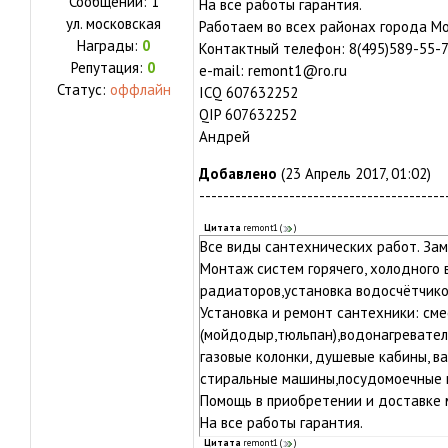
Сообщений:
1
На все работы гарантия.
ул.
московская
Работаем во всех районах города Мо
Награды:
0
Контактный телефон: 8(495)589-55-79
Репутация:
0
e-mail: remont1@ro.ru
Статус:
оффлайн
ICQ 607632252
QIP 607632252
Андрей
Добавлено
(23 Апрель 2017, 01:02)
-----------------------------------------
Цитата
remont1
(
)
Все виды сантехнических работ. Зам
Монтаж систем горячего, холодного
радиаторов,установка водосчётчико
Установка и ремонт сантехники: сме
(мойдодыр,тюльпан),водонагревател
газовые колонки, душевые кабины, в
стиральные машины,посудомоечные м
Помощь в приобретении и доставке 
На все работы гарантия.
Работаем во всех районах города М
Цитата
remont1
(
)