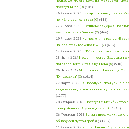
подъезде жилого дома на Рублевском шосс
преступников
(
0
) (484)
26 Января 2026
Пожар: В жилом доме на Мо
погибло два человека
(
0
) (446)
22 Января 2026
В Кунцеве задержан поджи
мусорных контейнеров
(
0
) (466)
19 Января 2026
На месте кинотеатра «Брест
начала строительство МФК
(
2
) (643)
14 Января 2026
В ЖК «Ярцевская» с 4-го эта
25 Июня 2025
Мошенничество: Задержан фи
потерпевшему жителю Кунцева
(
0
) (948)
06 Июня 2025
ЧП: Пожар в БЦ на улице Мол
"Кунцевская"
(
0
) (1614)
27 Марта 2025
На Новолучанской улице в п
задержан водитель за попытку дать взятку
(1277)
28 Февраля 2025
Преступление: Убийство в
Новорублёвской улице дом 5
(
0
) (1265)
06 Февраля 2025
Загадочное: На улице Ак
обнаружен пустой гроб
(
0
) (1297)
11 Января 2025
ЧП: На Полоцкой улице жит