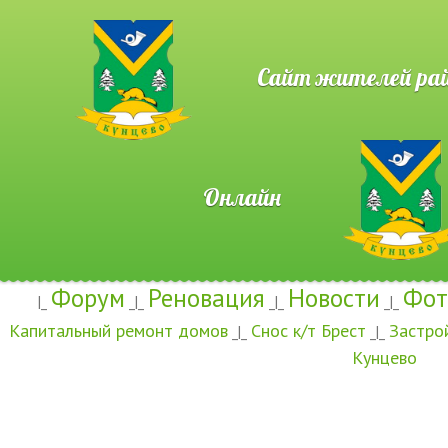
Сайт жителей район
Онлайн
Форум
Реновация
Новости
Фот
|_
_|_
_|_
_|_
Капитальный ремонт домов
Снос к/т Брест
Застро
_|_
_|_
Кунцево