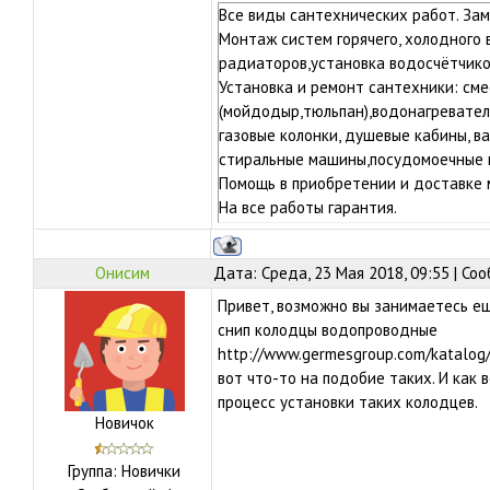
Все виды сантехнических работ. Зам
Контактный телефон: 8(495)589-55-79
Монтаж систем горячего, холодного
e-mail: remont1@ro.ru
радиаторов,установка водосчётчико
ICQ 607632252
Установка и ремонт сантехники: сме
QIP 607632252
(мойдодыр,тюльпан),водонагревател
Андрей
газовые колонки, душевые кабины, в
стиральные машины,посудомоечные м
Помощь в приобретении и доставке 
На все работы гарантия.
Работаем во всех районах города М
Контактный телефон: 8(495)589-55-79
Онисим
Дата: Среда, 23 Мая 2018, 09:55 | С
e-mail: remont1@ro.ru
ICQ 607632252
Привет, возможно вы занимаетесь е
QIP 607632252
снип колодцы водопроводные
Андрей
http://www.germesgroup.com/katalog/
вот что-то на подобие таких. И как
процесс установки таких колодцев.
Новичок
Группа: Новички