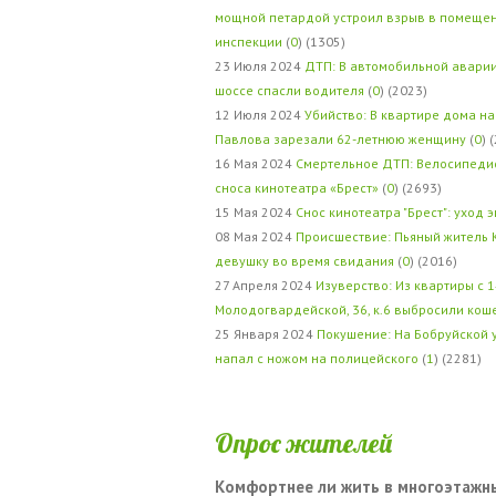
мощной петардой устроил взрыв в помеще
инспекции
(
0
) (1305)
23 Июля 2024
ДТП: В автомобильной авари
шоссе спасли водителя
(
0
) (2023)
12 Июля 2024
Убийство: В квартире дома на
Павлова зарезали 62-летнюю женщину
(
0
) 
16 Мая 2024
Смертельное ДТП: Велосипедис
сноса кинотеатра «Брест»
(
0
) (2693)
15 Мая 2024
Снос кинотеатра "Брест": уход 
08 Мая 2024
Происшествие: Пьяный житель 
девушку во время свидания
(
0
) (2016)
27 Апреля 2024
Изуверство: Из квартиры с 1
Молодогвардейской, 36, к.6 выбросили кош
25 Января 2024
Покушение: На Бобруйской 
напал с ножом на полицейского
(
1
) (2281)
Опрос жителей
Комфортнее ли жить в многоэтажн