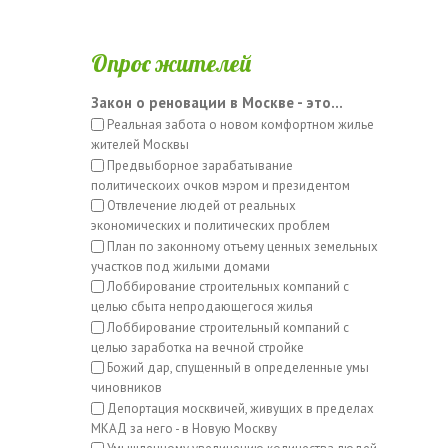
Опрос жителей
Закон о реновации в Москве - это...
Реальная забота о новом комфортном жилье
жителей Москвы
Предвыборное зарабатывание
политическоих очков мэром и президентом
Отвлечение людей от реальных
экономических и политических проблем
План по законному отъему ценных земельных
участков под жилыми домами
Лоббирование строительных компаний с
целью сбыта непродающегося жилья
Лоббирование строительный компаний с
целью заработка на вечной стройке
Божий дар, спущенный в определенные умы
чиновников
Депортация москвичей, живущих в пределах
МКАД за него - в Новую Москву