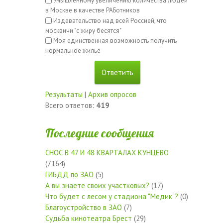
Умышленному увеличению количества людей
в Москве в качестве РАБотников
Издевательство над всей Россией, что
москвичи "с жиру бесятся"
Моя единственная возможность получить
нормальное жильё
Результаты
|
Архив опросов
Всего ответов:
419
Последние сообщения
СНОС В 47 И 48 КВАРТАЛАХ КУНЦЕВО
(7164)
ГИБДД по ЗАО
(5)
А вы знаете своих участковых?
(17)
Что будет с лесом у стадиона "Медик"?
(0)
Благоустройство в ЗАО
(7)
Судьба кинотеатра Брест
(29)