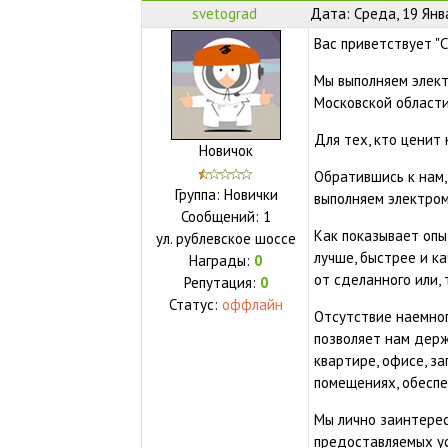
svetograd
Дата: Среда, 19 Янв
Вас приветствует "
Мы выполняем элек
Московской области
Для тех, кто ценит
Новичок
Обратившись к нам,
Группа: Новички
выполняем электро
Сообщений:
1
Как показывает опы
ул.
рублевское шоссе
лучше, быстрее и к
Награды:
0
от сделанного или, 
Репутация:
0
Статус:
оффлайн
Отсутствие наемно
позволяет нам дер
квартире, офисе, з
помещениях, обеспе
Мы лично заинтерес
предоставляемых ус