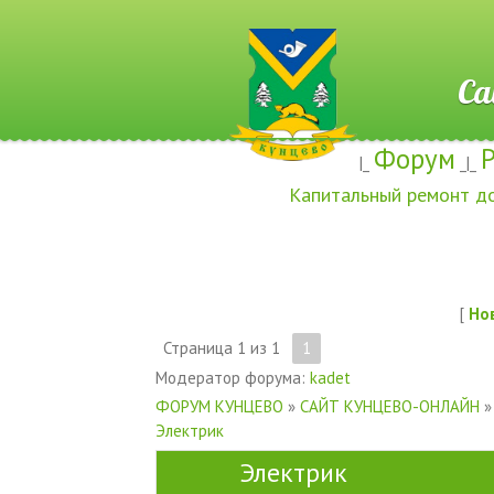
Сайт ж
Форум
|_
_|_
Капитальный ремонт д
[
Но
Страница
1
из
1
1
Модератор форума:
kadet
ФОРУМ КУНЦЕВО
»
САЙТ КУНЦЕВО-ОНЛАЙН
»
Электрик
Электрик