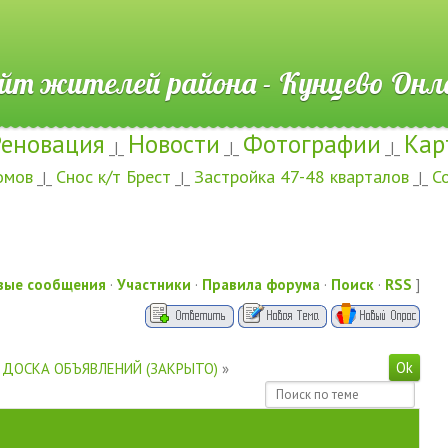
ителей района - Кунцево
Реновация
Новости
Фотографии
Кар
_|_
_|_
_|_
омов
Снос к/т Брест
Застройка 47-48 кварталов
С
_|_
_|_
_|_
вые сообщения
·
Участники
·
Правила форума
·
Поиск
·
RSS
]
ДОСКА ОБЪЯВЛЕНИЙ (ЗАКРЫТО)
»