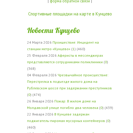
|
|
форма обратной связи
Спортивные площадки на карте в Кунцево
Новости Кунцево
24 Марта 2026
Проишествие: Инцидент на
станции метро «Кунцево»
(
1
) (460)
25 Февраля 2026
Аферисты в мессенджерах
представляются сотрудниками поликлиники
(
0
)
(368)
04 Февраля 2026
Чрезвычайное происшествие:
Перестрелка в подъезде жилого дома на
Рублевском шоссе при задержании преступников
(
0
) (474)
26 Января 2026
Пожар: В жилом доме на
Молдавской улице погибло два человека
(
0
) (439)
22 Января 2026
В Кунцеве задержан
поджигатель-пироман мусорных контейнеров
(
0
)
(460)