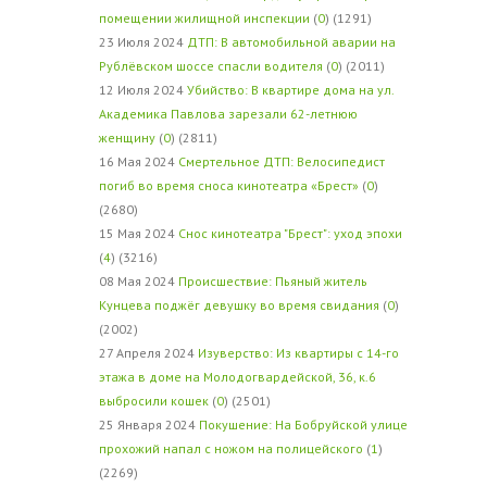
помещении жилищной инспекции
(
0
) (1291)
23 Июля 2024
ДТП: В автомобильной аварии на
Рублёвском шоссе спасли водителя
(
0
) (2011)
12 Июля 2024
Убийство: В квартире дома на ул.
Академика Павлова зарезали 62-летнюю
женщину
(
0
) (2811)
16 Мая 2024
Смертельное ДТП: Велосипедист
погиб во время сноса кинотеатра «Брест»
(
0
)
(2680)
15 Мая 2024
Снос кинотеатра "Брест": уход эпохи
(
4
) (3216)
08 Мая 2024
Происшествие: Пьяный житель
Кунцева поджёг девушку во время свидания
(
0
)
(2002)
27 Апреля 2024
Изуверство: Из квартиры с 14-го
этажа в доме на Молодогвардейской, 36, к.6
выбросили кошек
(
0
) (2501)
25 Января 2024
Покушение: На Бобруйской улице
прохожий напал с ножом на полицейского
(
1
)
(2269)