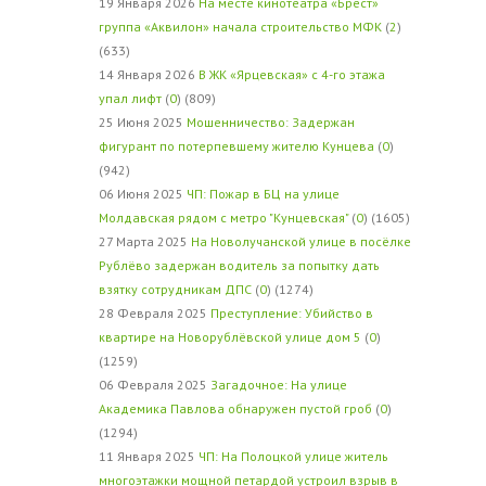
19 Января 2026
На месте кинотеатра «Брест»
группа «Аквилон» начала строительство МФК
(
2
)
(633)
14 Января 2026
В ЖК «Ярцевская» с 4-го этажа
упал лифт
(
0
) (809)
25 Июня 2025
Мошенничество: Задержан
фигурант по потерпевшему жителю Кунцева
(
0
)
(942)
06 Июня 2025
ЧП: Пожар в БЦ на улице
Молдавская рядом с метро "Кунцевская"
(
0
) (1605)
27 Марта 2025
На Новолучанской улице в посёлке
Рублёво задержан водитель за попытку дать
взятку сотрудникам ДПС
(
0
) (1274)
28 Февраля 2025
Преступление: Убийство в
квартире на Новорублёвской улице дом 5
(
0
)
(1259)
06 Февраля 2025
Загадочное: На улице
Академика Павлова обнаружен пустой гроб
(
0
)
(1294)
11 Января 2025
ЧП: На Полоцкой улице житель
многоэтажки мощной петардой устроил взрыв в