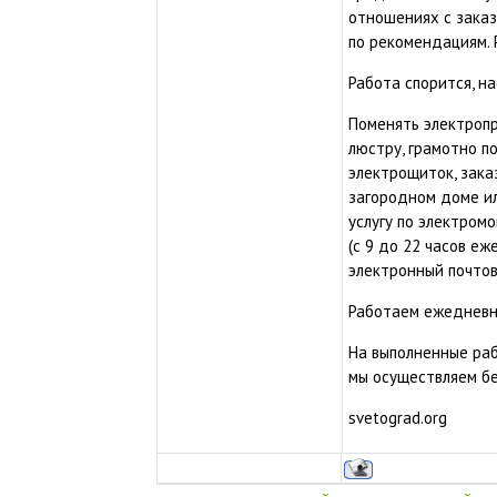
отношениях с заказ
по рекомендациям. Р
Работа спорится, н
Поменять электропр
люстру, грамотно п
электрощиток, зака
загородном доме ил
услугу по электром
(с 9 до 22 часов е
электронный почтов
Работаем ежедневно
На выполненные раб
мы осуществляем б
svetograd.org