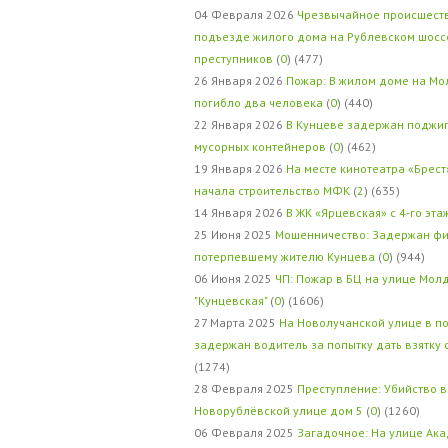
04 Февраля 2026
Чрезвычайное происшеств
подъезде жилого дома на Рублевском шосс
преступников
(
0
) (477)
26 Января 2026
Пожар: В жилом доме на Мо
погибло два человека
(
0
) (440)
22 Января 2026
В Кунцеве задержан поджи
мусорных контейнеров
(
0
) (462)
19 Января 2026
На месте кинотеатра «Брест
начала строительство МФК
(
2
) (635)
14 Января 2026
В ЖК «Ярцевская» с 4-го эта
25 Июня 2025
Мошенничество: Задержан фи
потерпевшему жителю Кунцева
(
0
) (944)
06 Июня 2025
ЧП: Пожар в БЦ на улице Мол
"Кунцевская"
(
0
) (1606)
27 Марта 2025
На Новолучанской улице в п
задержан водитель за попытку дать взятку
(1274)
28 Февраля 2025
Преступление: Убийство в
Новорублёвской улице дом 5
(
0
) (1260)
06 Февраля 2025
Загадочное: На улице Ак