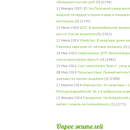
обнаружен пустой гроб
(
0
) (1294)
11 Января 2025
ЧП: На Полоцкой улице жит
мощной петардой устроил взрыв в помеще
инспекции
(
0
) (1295)
23 Июля 2024
ДТП: В автомобильной авари
шоссе спасли водителя
(
0
) (2012)
12 Июля 2024
Убийство: В квартире дома на
Павлова зарезали 62-летнюю женщину
(
0
) 
16 Мая 2024
Смертельное ДТП: Велосипедис
сноса кинотеатра «Брест»
(
0
) (2681)
15 Мая 2024
Снос кинотеатра "Брест": уход 
08 Мая 2024
Происшествие: Пьяный житель 
девушку во время свидания
(
0
) (2004)
27 Апреля 2024
Изуверство: Из квартиры с 1
Молодогвардейской, 36, к.6 выбросили кош
25 Января 2024
Покушение: На Бобруйской 
напал с ножом на полицейского
(
1
) (2271)
Опрос жителей