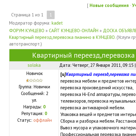
[
Новые сообщения
·
У
Страница
1
из
1
1
Модератор форума:
kadet
ФОРУМ КУНЦЕВО
»
САЙТ КУНЦЕВО-ОНЛАЙН
»
ДОСКА ОБЪЯВЛЕ
Квартирный переезд,перевозка пианино в КУНЦЕВО.
(Услуги г
автотранспорт.)
Квартирный переезд,перевозка
soloka
Дата: Четверг, 27 Января 2011, 09:15
Новичок
[u
]
Квартирный переезд,перевозка п
перевозка мебели и предметов инте
Группа: Новички
перевозка произведений искусства,
Сообщений:
2
перевозка Hi-End аппаратуры, перев
ул.
телевизоров, перевозка музыкальных 
Награды:
0
перевозка антикварной мебели.
Репутация:
0
Упаковка вещей и предметов интерь
Статус:
оффлайн
Сборка и разборка мебели. Расстано
Вывоз мусора и упаковочного матери
Профессиональная перевозка пианин