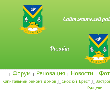
Сайт жителей район
Онлайн
Форум
Реновация
Новости
Фот
|_
_|_
_|_
_|_
Капитальный ремонт домов
Снос к/т Брест
Застро
_|_
_|_
Кунцево