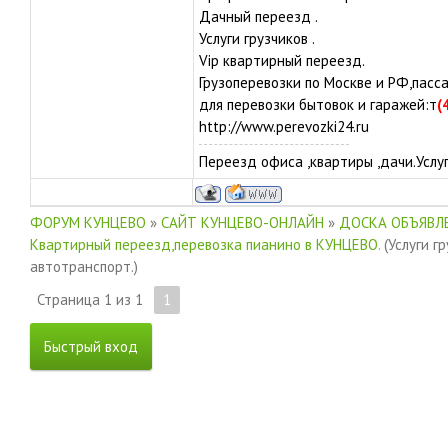
Дачный переезд .
Услуги грузчиков .
Vip квартирный переезд.
Грузоперевозки по Москве и РФ,пасс
для перевозки бытовок и гаражей:т
(
http://www.perevozki24.ru
Переезд офиса ,квартиры ,дачи.Услуг
ФОРУМ КУНЦЕВО
»
САЙТ КУНЦЕВО-ОНЛАЙН
»
ДОСКА ОБЪЯВЛЕ
Квартирный переезд,перевозка пианино в КУНЦЕВО.
(Услуги г
автотранспорт.)
Страница
1
из
1
1