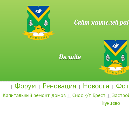
Сайт жителей район
Онлайн
Форум
Реновация
Новости
Фот
|_
_|_
_|_
_|_
Капитальный ремонт домов
Снос к/т Брест
Застро
_|_
_|_
Кунцево