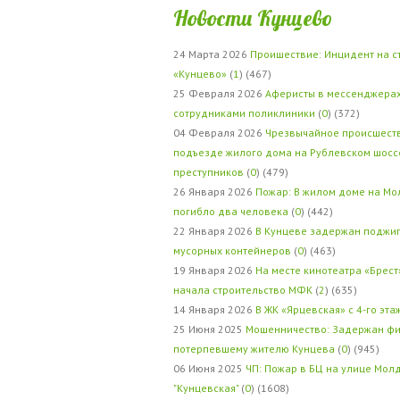
Новости Кунцево
24 Марта 2026
Проишествие: Инцидент на с
«Кунцево»
(
1
) (467)
25 Февраля 2026
Аферисты в мессенджерах
сотрудниками поликлиники
(
0
) (372)
04 Февраля 2026
Чрезвычайное происшеств
подъезде жилого дома на Рублевском шосс
преступников
(
0
) (479)
26 Января 2026
Пожар: В жилом доме на Мо
погибло два человека
(
0
) (442)
22 Января 2026
В Кунцеве задержан поджи
мусорных контейнеров
(
0
) (463)
19 Января 2026
На месте кинотеатра «Брест
начала строительство МФК
(
2
) (635)
14 Января 2026
В ЖК «Ярцевская» с 4-го эта
25 Июня 2025
Мошенничество: Задержан фи
потерпевшему жителю Кунцева
(
0
) (945)
06 Июня 2025
ЧП: Пожар в БЦ на улице Мол
"Кунцевская"
(
0
) (1608)