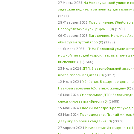
27 Марта 2025
На Новолучанской улице в п
задержан водитель за попытку дать взятку
(1275)
28 Февраля 2025
Преступление: Убийство в
Новорублёвской улице дом 5
(
0
) (1260)
06 Февраля 2025
Загадочное: На улице Ак
обнаружен пустой гроб
(
0
) (1295)
11 Января 2025
ЧП: На Полоцкой улице жит
мощной петардой устроил взрыв в помеще
инспекции
(
0
) (1300)
23 Июля 2024
ДТП: В автомобильной авари
шоссе спасли водителя
(
0
) (2017)
12 Июля 2024
Убийство: В квартире дома на
Павлова зарезали 62-летнюю женщину
(
0
) 
16 Мая 2024
Смертельное ДТП: Велосипедис
сноса кинотеатра «Брест»
(
0
) (2688)
15 Мая 2024
Снос кинотеатра "Брест": уход 
08 Мая 2024
Происшествие: Пьяный житель 
девушку во время свидания
(
0
) (2009)
27 Апреля 2024
Изуверство: Из квартиры с 1