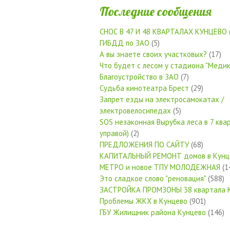
Последние сообщения
СНОС В 47 И 48 КВАРТАЛАХ КУНЦЕВО
ГИБДД по ЗАО
(5)
А вы знаете своих участковых?
(17)
Что будет с лесом у стадиона "Медик
Благоустройство в ЗАО
(7)
Судьба кинотеатра Брест
(29)
Запрет езды на электросамокатах /
электровелосипедах
(5)
SOS незаконная Вырубка леса в 7 квар
управой)
(2)
ПРЕДЛОЖЕНИЯ ПО САЙТУ
(68)
КАПИТАЛЬНЫЙ РЕМОНТ домов в Кунц
МЕТРО и новое ТПУ МОЛОДЕЖНАЯ
(1
Это сладкое слово "реновация"
(588)
ЗАСТРОЙКА ПРОМЗОНЫ 38 квартала 
Проблемы ЖКХ в Кунцево
(901)
ГБУ Жилищник района Кунцево
(146)