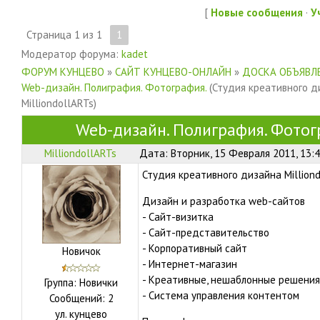
[
Новые сообщения
·
У
Страница
1
из
1
1
Модератор форума:
kadet
ФОРУМ КУНЦЕВО
»
САЙТ КУНЦЕВО-ОНЛАЙН
»
ДОСКА ОБЪЯВЛЕ
Web-дизайн. Полиграфия. Фотография.
(Студия креативного д
MilliondollARTs)
Web-дизайн. Полиграфия. Фотог
MilliondollARTs
Дата: Вторник, 15 Февраля 2011, 13:
Студия креативного дизайна Million
Дизайн и разработка web-сайтов
- Сайт-визитка
- Сайт-представительство
- Корпоративный сайт
Новичок
- Интернет-магазин
- Креативные, нешаблонные решения
Группа: Новички
- Система управления контентом
Сообщений:
2
ул.
кунцево