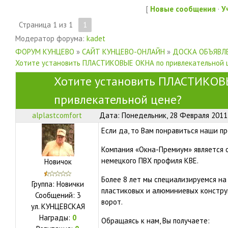
[
Новые сообщения
·
У
Страница
1
из
1
1
Модератор форума:
kadet
ФОРУМ КУНЦЕВО
»
САЙТ КУНЦЕВО-ОНЛАЙН
»
ДОСКА ОБЪЯВЛЕ
Хотите установить ПЛАСТИКОВЫЕ ОКНА по привлекательной 
Хотите установить ПЛАСТИКОВ
привлекательной цене?
alplastcomfort
Дата: Понедельник, 28 Февраля 2011,
Если да, то Вам понравиться наши п
Компания «Окна-Премиум» является 
немецкого ПВХ профиля КВЕ.
Новичок
Более 8 лет мы специализируемся на
Группа: Новички
пластиковых и алюминиевых констру
Сообщений:
3
ворот.
ул.
КУНЦЕВСКАЯ
Награды:
0
Обращаясь к нам, Вы получаете: