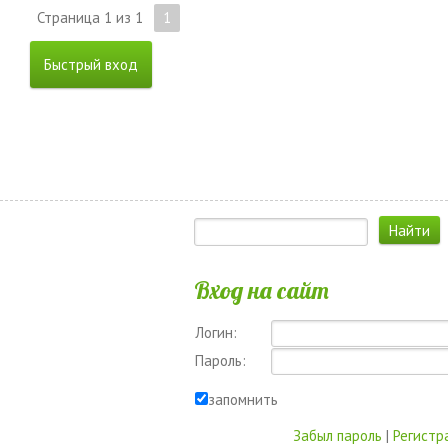
Страница
1
из
1
1
Вход на сайт
Логин:
Пароль:
запомнить
Забыл пароль
|
Регистр