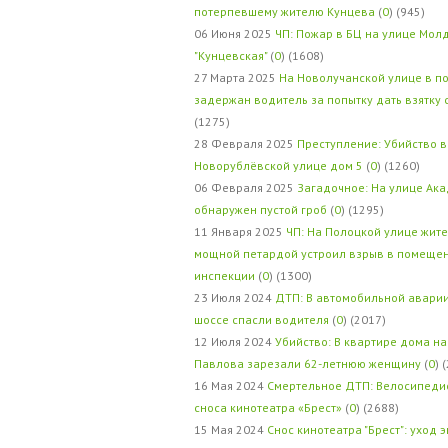
потерпевшему жителю Кунцева
(
0
) (945)
06 Июня 2025
ЧП: Пожар в БЦ на улице Мол
"Кунцевская"
(
0
) (1608)
27 Марта 2025
На Новолучанской улице в п
задержан водитель за попытку дать взятку
(1275)
28 Февраля 2025
Преступление: Убийство в
Новорублёвской улице дом 5
(
0
) (1260)
06 Февраля 2025
Загадочное: На улице Ак
обнаружен пустой гроб
(
0
) (1295)
11 Января 2025
ЧП: На Полоцкой улице жит
мощной петардой устроил взрыв в помеще
инспекции
(
0
) (1300)
23 Июля 2024
ДТП: В автомобильной авари
шоссе спасли водителя
(
0
) (2017)
12 Июля 2024
Убийство: В квартире дома на
Павлова зарезали 62-летнюю женщину
(
0
) 
16 Мая 2024
Смертельное ДТП: Велосипедис
сноса кинотеатра «Брест»
(
0
) (2688)
15 Мая 2024
Снос кинотеатра "Брест": уход 