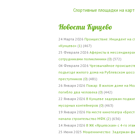
Спортивные площадки на карт
Новости Кунцево
24 Марта 2026
Проишествие: Инцидент на с
«Кунцево»
(
1
) (467)
25 Февраля 2026
Аферисты в мессенджерах
сотрудниками поликлиники
(
0
) (372)
04 Февраля 2026
Чрезвычайное происшеств
подъезде жилого дома на Рублевском шосс
преступников
(
0
) (481)
26 Января 2026
Пожар: В жилом доме на Мо
погибло два человека
(
0
) (442)
22 Января 2026
В Кунцеве задержан поджи
мусорных контейнеров
(
0
) (463)
19 Января 2026
На месте кинотеатра «Брест
начала строительство МФК
(
2
) (636)
14 Января 2026
В ЖК «Ярцевская» с 4-го эта
25 Июня 2025
Мошенничество: Задержан фи