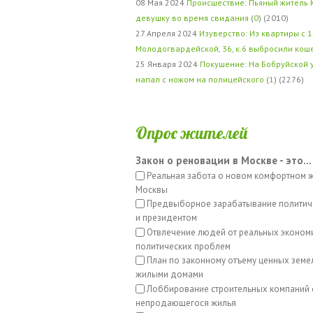
08 Мая 2024
Происшествие: Пьяный житель 
девушку во время свидания
(
0
) (2010)
27 Апреля 2024
Изуверство: Из квартиры с 1
Молодогвардейской, 36, к.6 выбросили кош
25 Января 2024
Покушение: На Бобруйской 
напал с ножом на полицейского
(
1
) (2276)
Опрос жителей
Закон о реновации в Москве - это...
Реальная забота о новом комфортном 
Москвы
Предвыборное зарабатывание политич
и президентом
Отвлечение людей от реальных эконом
политических проблем
План по законному отъему ценных земе
жилыми домами
Лоббирование строительных компаний 
непродающегося жилья