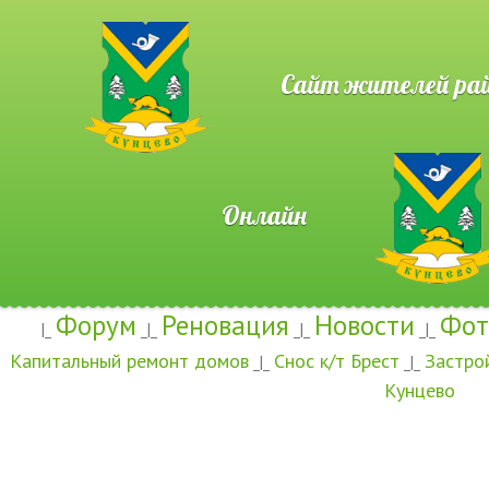
Сайт жителей район
Онлайн
Форум
Реновация
Новости
Фот
|_
_|_
_|_
_|_
Капитальный ремонт домов
Снос к/т Брест
Застро
_|_
_|_
Кунцево