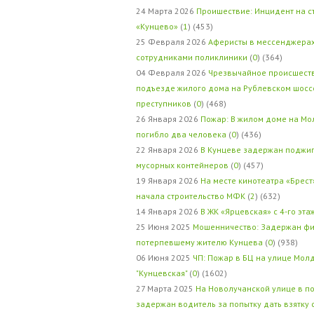
24 Марта 2026
Проишествие: Инцидент на с
«Кунцево»
(
1
) (453)
25 Февраля 2026
Аферисты в мессенджерах
сотрудниками поликлиники
(
0
) (364)
04 Февраля 2026
Чрезвычайное происшеств
подъезде жилого дома на Рублевском шосс
преступников
(
0
) (468)
26 Января 2026
Пожар: В жилом доме на Мо
погибло два человека
(
0
) (436)
22 Января 2026
В Кунцеве задержан поджи
мусорных контейнеров
(
0
) (457)
19 Января 2026
На месте кинотеатра «Брест
начала строительство МФК
(
2
) (632)
14 Января 2026
В ЖК «Ярцевская» с 4-го эта
25 Июня 2025
Мошенничество: Задержан фи
потерпевшему жителю Кунцева
(
0
) (938)
06 Июня 2025
ЧП: Пожар в БЦ на улице Мол
"Кунцевская"
(
0
) (1602)
27 Марта 2025
На Новолучанской улице в п
задержан водитель за попытку дать взятку