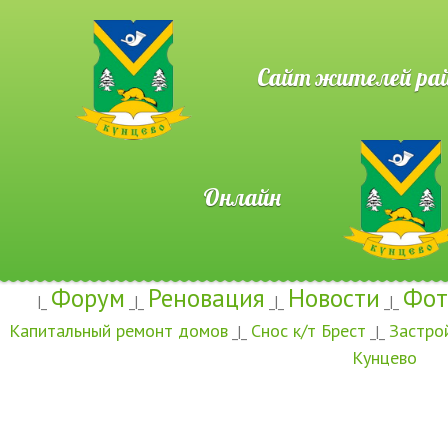
Сайт жителей район
Онлайн
Форум
Реновация
Новости
Фот
|_
_|_
_|_
_|_
Капитальный ремонт домов
Снос к/т Брест
Застро
_|_
_|_
Кунцево