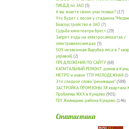
ГИБДД по ЗАО
(5)
А вы знаете своих участковых?
(17)
Что будет с лесом у стадиона "Медик
Благоустройство в ЗАО
(7)
Судьба кинотеатра Брест
(29)
Запрет езды на электросамокатах /
электровелосипедах
(5)
SOS незаконная Вырубка леса в 7 квар
управой)
(2)
ПРЕДЛОЖЕНИЯ ПО САЙТУ
(68)
КАПИТАЛЬНЫЙ РЕМОНТ домов в Кунц
МЕТРО и новое ТПУ МОЛОДЕЖНАЯ
(1
Это сладкое слово "реновация"
(588)
ЗАСТРОЙКА ПРОМЗОНЫ 38 квартала 
Проблемы ЖКХ в Кунцево
(901)
ГБУ Жилищник района Кунцево
(146)
Статистика