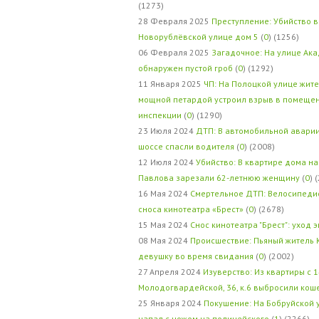
(1273)
28 Февраля 2025
Преступление: Убийство в
Новорублёвской улице дом 5
(
0
) (1256)
06 Февраля 2025
Загадочное: На улице Ак
обнаружен пустой гроб
(
0
) (1292)
11 Января 2025
ЧП: На Полоцкой улице жит
мощной петардой устроил взрыв в помеще
инспекции
(
0
) (1290)
23 Июля 2024
ДТП: В автомобильной авари
шоссе спасли водителя
(
0
) (2008)
12 Июля 2024
Убийство: В квартире дома на
Павлова зарезали 62-летнюю женщину
(
0
) 
16 Мая 2024
Смертельное ДТП: Велосипедис
сноса кинотеатра «Брест»
(
0
) (2678)
15 Мая 2024
Снос кинотеатра "Брест": уход 
08 Мая 2024
Происшествие: Пьяный житель 
девушку во время свидания
(
0
) (2002)
27 Апреля 2024
Изуверство: Из квартиры с 1
Молодогвардейской, 36, к.6 выбросили кош
25 Января 2024
Покушение: На Бобруйской 
напал с ножом на полицейского
(
1
) (2266)