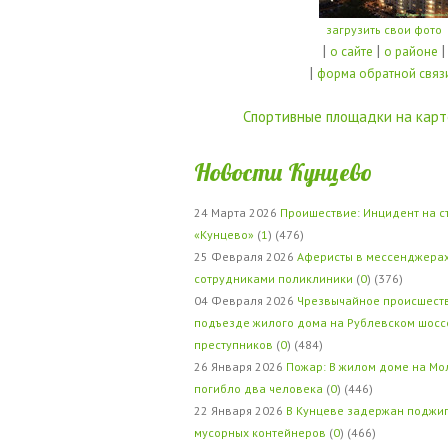
загрузить свои фото
|
|
|
о сайте
о районе
|
форма обратной связ
Спортивные площадки на карт
Новости Кунцево
24 Марта 2026
Проишествие: Инцидент на с
«Кунцево»
(
1
) (476)
25 Февраля 2026
Аферисты в мессенджерах
сотрудниками поликлиники
(
0
) (376)
04 Февраля 2026
Чрезвычайное происшеств
подъезде жилого дома на Рублевском шосс
преступников
(
0
) (484)
26 Января 2026
Пожар: В жилом доме на Мо
погибло два человека
(
0
) (446)
22 Января 2026
В Кунцеве задержан поджи
мусорных контейнеров
(
0
) (466)