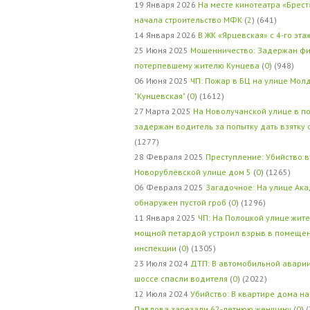
19 Января 2026
На месте кинотеатра «Брест
начала строительство МФК
(
2
) (641)
14 Января 2026
В ЖК «Ярцевская» с 4-го эта
25 Июня 2025
Мошенничество: Задержан фи
потерпевшему жителю Кунцева
(
0
) (948)
06 Июня 2025
ЧП: Пожар в БЦ на улице Мол
"Кунцевская"
(
0
) (1612)
27 Марта 2025
На Новолучанской улице в п
задержан водитель за попытку дать взятку
(1277)
28 Февраля 2025
Преступление: Убийство в
Новорублёвской улице дом 5
(
0
) (1265)
06 Февраля 2025
Загадочное: На улице Ак
обнаружен пустой гроб
(
0
) (1296)
11 Января 2025
ЧП: На Полоцкой улице жит
мощной петардой устроил взрыв в помеще
инспекции
(
0
) (1305)
23 Июля 2024
ДТП: В автомобильной авари
шоссе спасли водителя
(
0
) (2022)
12 Июля 2024
Убийство: В квартире дома на
Павлова зарезали 62-летнюю женщину
(
0
) 