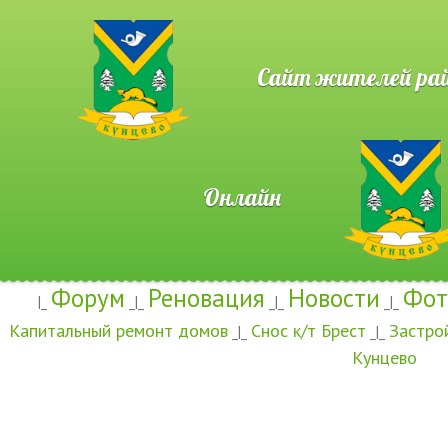
Сайт жителей район
Онлайн
Форум
Реновация
Новости
Фот
|_
_|_
_|_
_|_
Капитальный ремонт домов
Снос к/т Брест
Застро
_|_
_|_
Кунцево