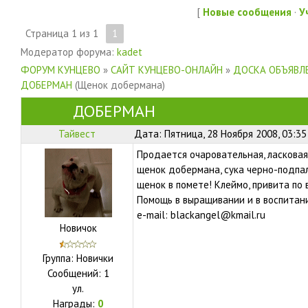
[
Новые сообщения
·
У
Страница
1
из
1
1
Модератор форума:
kadet
ФОРУМ КУНЦЕВО
»
САЙТ КУНЦЕВО-ОНЛАЙН
»
ДОСКА ОБЪЯВЛЕ
ДОБЕРМАН
(Щенок добермана)
ДОБЕРМАН
Тайвест
Дата: Пятница, 28 Ноября 2008, 03:3
Продается очаровательная, ласковая
щенок добермана, сука черно-подпал
щенок в помете! Клеймо, привита по в
Помощь в выращивании и в воспитании
e-mail: blackangel@kmail.ru
Новичок
Группа: Новички
Сообщений:
1
ул.
Награды:
0