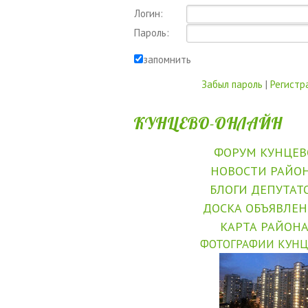
Логин:
Пароль:
запомнить
Забыл пароль
|
Регистр
КУНЦЕВО-ОНЛАЙН
ФОРУМ КУНЦЕВ
НОВОСТИ РАЙО
БЛОГИ ДЕПУТАТ
ДОСКА ОБЪЯВЛЕ
КАРТА РАЙОН
ФОТОГРАФИИ КУНЦ