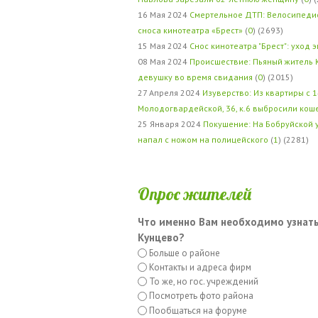
16 Мая 2024
Смертельное ДТП: Велосипедис
сноса кинотеатра «Брест»
(
0
) (2693)
15 Мая 2024
Снос кинотеатра "Брест": уход 
08 Мая 2024
Происшествие: Пьяный житель 
девушку во время свидания
(
0
) (2015)
27 Апреля 2024
Изуверство: Из квартиры с 1
Молодогвардейской, 36, к.6 выбросили кош
25 Января 2024
Покушение: На Бобруйской 
напал с ножом на полицейского
(
1
) (2281)
Опрос жителей
Что именно Вам необходимо узнать
Кунцево?
Больше о районе
Контакты и адреса фирм
То же, но гос. учреждений
Посмотреть фото района
Пообщаться на форуме