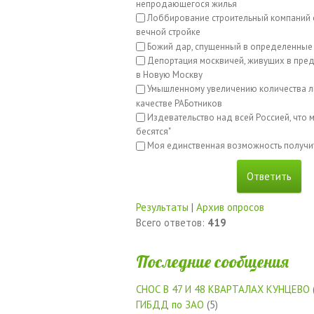
непродающегося жилья
Лоббирование строительный компаний с
вечной стройке
Божий дар, спущенный в определенные
Депортация москвичей, живущих в пред
в Новую Москву
Умышленному увеличению количества л
качестве РАБотников
Издевательство над всей Россией, что м
бесятся"
Моя единственная возможность получи
Результаты
|
Архив опросов
Всего ответов:
419
Последние сообщения
СНОС В 47 И 48 КВАРТАЛАХ КУНЦЕВО
ГИБДД по ЗАО
(5)