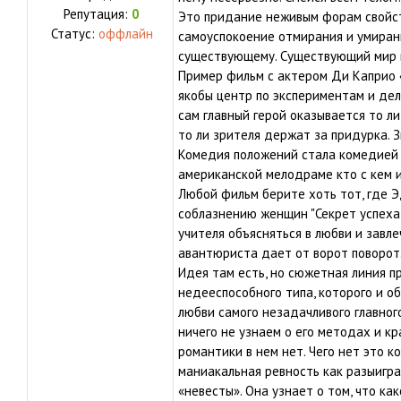
Репутация:
0
Это придание неживым форам свойст
Статус:
оффлайн
самоуспокоение отмирания и умиран
существующему. Существующий мир в
Пример фильм с актером Ди Каприо 
якобы центр по экспериментам и дел
сам главный герой оказывается то 
то ли зрителя держат за придурка. 
Комедия положений стала комедией п
американской мелодраме кто с кем 
Любой фильм берите хоть тот, где 
соблазнению женщин "Секрет успеха"
учителя объясняться в любви и завл
авантюриста дает от ворот поворот.
Идея там есть, но сюжетная линия п
недееспособного типа, которого и об
любви самого незадачливого главног
ничего не узнаем о его методах и к
романтики в нем нет. Чего нет это к
маниакальная ревность как разыигра
«невесты». Она узнает о том, что ка