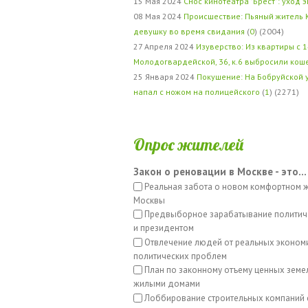
15 Мая 2024
Снос кинотеатра "Брест": уход 
08 Мая 2024
Происшествие: Пьяный житель 
девушку во время свидания
(
0
) (2004)
27 Апреля 2024
Изуверство: Из квартиры с 1
Молодогвардейской, 36, к.6 выбросили кош
25 Января 2024
Покушение: На Бобруйской 
напал с ножом на полицейского
(
1
) (2271)
Опрос жителей
Закон о реновации в Москве - это...
Реальная забота о новом комфортном 
Москвы
Предвыборное зарабатывание политич
и президентом
Отвлечение людей от реальных эконом
политических проблем
План по законному отъему ценных земе
жилыми домами
Лоббирование строительных компаний 