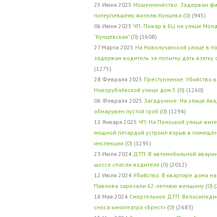
25 Июня 2025
Мошенничество: Задержан фи
потерпевшему жителю Кунцева
(
0
) (945)
06 Июня 2025
ЧП: Пожар в БЦ на улице Мол
"Кунцевская"
(
0
) (1608)
27 Марта 2025
На Новолучанской улице в п
задержан водитель за попытку дать взятку
(1275)
28 Февраля 2025
Преступление: Убийство в
Новорублёвской улице дом 5
(
0
) (1260)
06 Февраля 2025
Загадочное: На улице Ак
обнаружен пустой гроб
(
0
) (1294)
11 Января 2025
ЧП: На Полоцкой улице жит
мощной петардой устроил взрыв в помеще
инспекции
(
0
) (1295)
23 Июля 2024
ДТП: В автомобильной авари
шоссе спасли водителя
(
0
) (2012)
12 Июля 2024
Убийство: В квартире дома на
Павлова зарезали 62-летнюю женщину
(
0
) 
16 Мая 2024
Смертельное ДТП: Велосипедис
сноса кинотеатра «Брест»
(
0
) (2683)