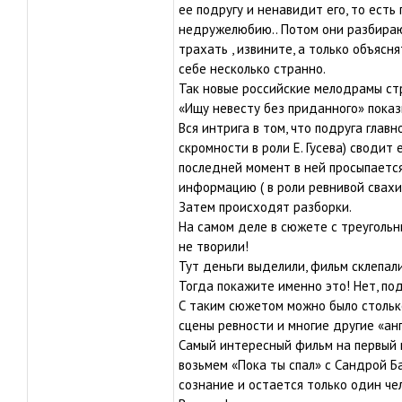
ее подругу и ненавидит его, то ест
недружелюбию.. Потом они разбирают
трахать , извините, а только объяс
себе несколько странно.
Так новые российские мелодрамы стр
«Ищу невесту без приданного» показ
Вся интрига в том, что подруга главн
скромности в роли Е. Гусева) сводит 
последней момент в ней просыпаетс
информацию ( в роли ревнивой свахи 
Затем происходят разборки.
На самом деле в сюжете с треугольн
не творили!
Тут деньги выделили, фильм склепали
Тогда покажите именно это! Нет, поди
С таким сюжетом можно было стольк
сцены ревности и многие другие «ан
Самый интересный фильм на первый 
возьмем «Пока ты спал» с Сандрой Ба
сознание и остается только один чел