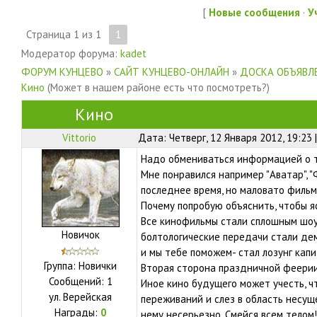
[
Новые сообщения
·
У
Страница
1
из
1
1
Модератор форума:
kadet
ФОРУМ КУНЦЕВО
»
САЙТ КУНЦЕВО-ОНЛАЙН
»
ДОСКА ОБЪЯВЛЕ
Кино
(Может в нашем районе есть что посмотреть?)
Кино
Vittorio
Дата: Четверг, 12 Января 2012, 19:23
Надо обмениваться информацией о т
Мне понравился например "Аватар", 
последнее время, но маловато фильм
Почему попробую объяснить, чтобы яс
Все кинофильмы стали сплошным шоу,
Новичок
болтологические передачи стали де
и мы тебе поможем- стал лозунг капи
Группа: Новички
Вторая сторона праздничной феерии
Сообщений:
1
Иное кино будущего может учесть, ч
ул.
Верейская
переживаний и слез в область несущ
Награды:
0
нему несерьезно. Смейся всем телом!