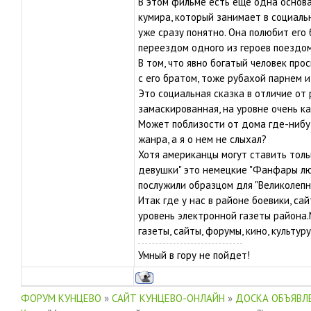
В этом фильме есть еще одна основа
кумира, который занимает в социаль
уже сразу понятно. Она полюбит его 
переездом одного из героев поездом
В том, что явно богатый человек про
с его братом, тоже рубахой парнем и
Это социальная сказка в отличие от
замаскированная, на уровне очень к
Может поблизости от дома где-нибу
жанра, а я о нем не слыхал?
Хотя американцы могут ставить толь
девушки" это немецкие "Фанфары люб
послужили образцом для "Великолепн
Итак где у нас в районе боевики, с
уровень электронной газеты района.
газеты, сайты, форумы, кино, культуру
Умный в гору не пойдет!
ФОРУМ КУНЦЕВО
»
САЙТ КУНЦЕВО-ОНЛАЙН
»
ДОСКА ОБЪЯВЛЕ