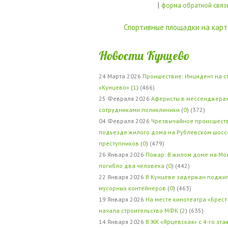
|
форма обратной связ
Спортивные площадки на карт
Новости Кунцево
24 Марта 2026
Проишествие: Инцидент на с
«Кунцево»
(
1
) (466)
25 Февраля 2026
Аферисты в мессенджерах
сотрудниками поликлиники
(
0
) (372)
04 Февраля 2026
Чрезвычайное происшеств
подъезде жилого дома на Рублевском шосс
преступников
(
0
) (479)
26 Января 2026
Пожар: В жилом доме на Мо
погибло два человека
(
0
) (442)
22 Января 2026
В Кунцеве задержан поджи
мусорных контейнеров
(
0
) (463)
19 Января 2026
На месте кинотеатра «Брест
начала строительство МФК
(
2
) (635)
14 Января 2026
В ЖК «Ярцевская» с 4-го эта