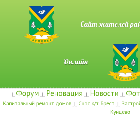
Сайт жителей район
Онлайн
Форум
Реновация
Новости
Фот
|_
_|_
_|_
_|_
Капитальный ремонт домов
Снос к/т Брест
Застро
_|_
_|_
Кунцево