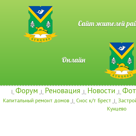
Сайт жителей район
Онлайн
Форум
Реновация
Новости
Фот
|_
_|_
_|_
_|_
Капитальный ремонт домов
Снос к/т Брест
Застро
_|_
_|_
Кунцево