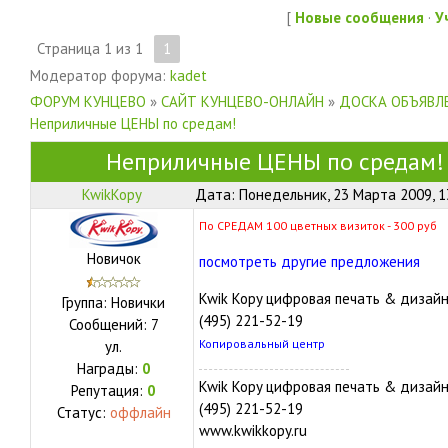
[
Новые сообщения
·
У
Страница
1
из
1
1
Модератор форума:
kadet
ФОРУМ КУНЦЕВО
»
САЙТ КУНЦЕВО-ОНЛАЙН
»
ДОСКА ОБЪЯВЛЕ
Неприличные ЦЕНЫ по средам!
Неприличные ЦЕНЫ по средам!
KwikKopy
Дата: Понедельник, 23 Марта 2009, 1
По СРЕДАМ 100 цветных визиток - 300 руб
Новичок
посмотреть другие предложения
Kwik Kopy цифровая печать & дизай
Группа: Новички
(495) 221-52-19
Сообщений:
7
Копировальный центр
ул.
Награды:
0
Kwik Kopy цифровая печать & дизай
Репутация:
0
(495) 221-52-19
Статус:
оффлайн
www.kwikkopy.ru