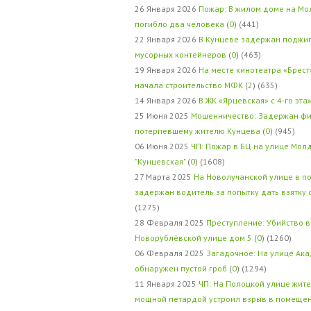
26 Января 2026
Пожар: В жилом доме на Мо
погибло два человека
(
0
) (441)
22 Января 2026
В Кунцеве задержан поджи
мусорных контейнеров
(
0
) (463)
19 Января 2026
На месте кинотеатра «Брест
начала строительство МФК
(
2
) (635)
14 Января 2026
В ЖК «Ярцевская» с 4-го эта
25 Июня 2025
Мошенничество: Задержан фи
потерпевшему жителю Кунцева
(
0
) (945)
06 Июня 2025
ЧП: Пожар в БЦ на улице Мол
"Кунцевская"
(
0
) (1608)
27 Марта 2025
На Новолучанской улице в п
задержан водитель за попытку дать взятку
(1275)
28 Февраля 2025
Преступление: Убийство в
Новорублёвской улице дом 5
(
0
) (1260)
06 Февраля 2025
Загадочное: На улице Ак
обнаружен пустой гроб
(
0
) (1294)
11 Января 2025
ЧП: На Полоцкой улице жит
мощной петардой устроил взрыв в помеще