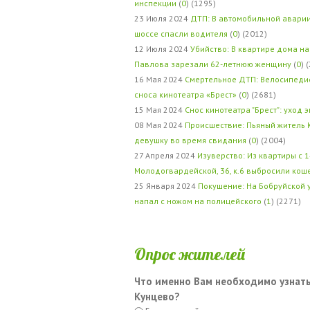
инспекции
(
0
) (1295)
23 Июля 2024
ДТП: В автомобильной авари
шоссе спасли водителя
(
0
) (2012)
12 Июля 2024
Убийство: В квартире дома на
Павлова зарезали 62-летнюю женщину
(
0
) 
16 Мая 2024
Смертельное ДТП: Велосипедис
сноса кинотеатра «Брест»
(
0
) (2681)
15 Мая 2024
Снос кинотеатра "Брест": уход 
08 Мая 2024
Происшествие: Пьяный житель 
девушку во время свидания
(
0
) (2004)
27 Апреля 2024
Изуверство: Из квартиры с 1
Молодогвардейской, 36, к.6 выбросили кош
25 Января 2024
Покушение: На Бобруйской 
напал с ножом на полицейского
(
1
) (2271)
Опрос жителей
Что именно Вам необходимо узнать
Кунцево?