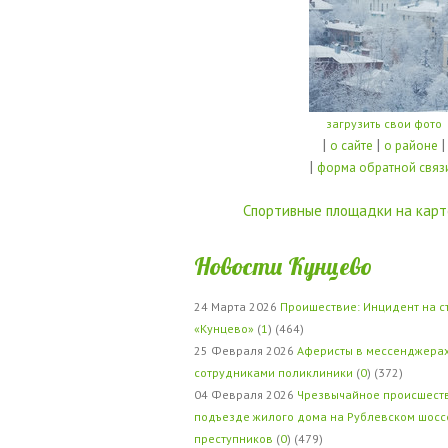
загрузить свои фото
|
|
|
о сайте
о районе
|
форма обратной связ
Спортивные площадки на карт
Новости Кунцево
24 Марта 2026
Проишествие: Инцидент на с
«Кунцево»
(
1
) (464)
25 Февраля 2026
Аферисты в мессенджерах
сотрудниками поликлиники
(
0
) (372)
04 Февраля 2026
Чрезвычайное происшеств
подъезде жилого дома на Рублевском шосс
преступников
(
0
) (479)