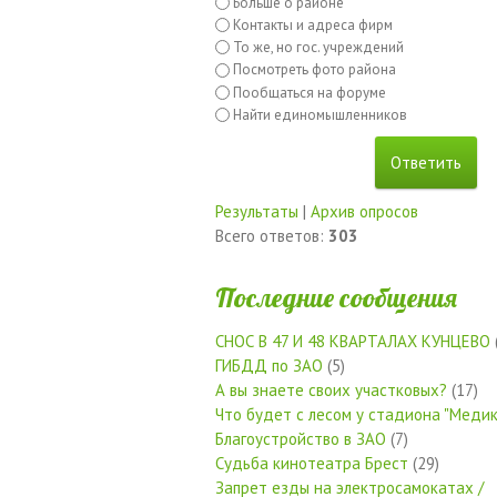
Больше о районе
Контакты и адреса фирм
То же, но гос. учреждений
Посмотреть фото района
Пообщаться на форуме
Найти единомышленников
Результаты
|
Архив опросов
Всего ответов:
303
Последние сообщения
СНОС В 47 И 48 КВАРТАЛАХ КУНЦЕВО
ГИБДД по ЗАО
(5)
А вы знаете своих участковых?
(17)
Что будет с лесом у стадиона "Медик
Благоустройство в ЗАО
(7)
Судьба кинотеатра Брест
(29)
Запрет езды на электросамокатах /