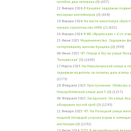
погибло два человека
(
0
) (437)
22 Января 2026
В Кунцеве задержан поджи
мусорных контейнеров
(
0
) (458)
19 Января 2026
На месте кинотеатра «Брест
начала строительство МФК
(
2
) (632)
14 Января 2026
В ЖК «Ярцевская» с 4-го эта
25 Июня 2025
Мошенничество: Задержан фи
потерпевшему жителю Кунцева
(
0
) (939)
06 Июня 2025
ЧП: Пожар в БЦ на улице Мол
"Кунцевская"
(
0
) (1603)
27 Марта 2025
На Новолучанской улице в п
задержан водитель за попытку дать взятку
(1273)
28 Февраля 2025
Преступление: Убийство в
Новорублёвской улице дом 5
(
0
) (1257)
06 Февраля 2025
Загадочное: На улице Ак
обнаружен пустой гроб
(
0
) (1293)
11 Января 2025
ЧП: На Полоцкой улице жит
мощной петардой устроил взрыв в помеще
инспекции
(
0
) (1291)
23 Июля 2024
ДТП: В автомобильной авари