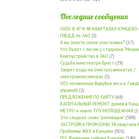
Последние сообщения
СНОС В 47 И 48 КВАРТАЛАХ КУНЦЕВО
ГИБДД по ЗАО
(5)
А вы знаете своих участковых?
(17)
Что будет с лесом у стадиона "Медик
Благоустройство в ЗАО
(7)
Судьба кинотеатра Брест
(29)
Запрет езды на электросамокатах /
электровелосипедах
(5)
SOS незаконная Вырубка леса в 7 квар
управой)
(2)
ПРЕДЛОЖЕНИЯ ПО САЙТУ
(68)
КАПИТАЛЬНЫЙ РЕМОНТ домов в Кунц
МЕТРО и новое ТПУ МОЛОДЕЖНАЯ
(1
Это сладкое слово "реновация"
(588)
ЗАСТРОЙКА ПРОМЗОНЫ 38 квартала 
Проблемы ЖКХ в Кунцево
(901)
ГБУ Жилищник района Кунцево
(146)