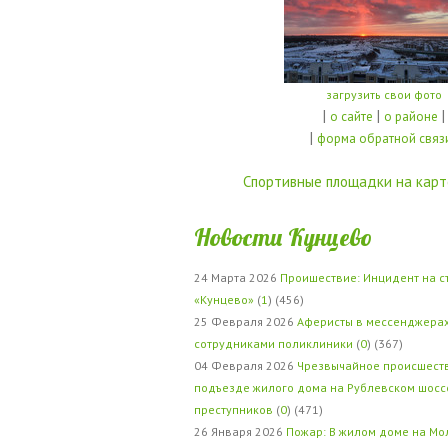
загрузить свои фото
|
|
|
о сайте
о районе
|
форма обратной связ
Спортивные площадки на карт
Новости Кунцево
24 Марта 2026
Проишествие: Инцидент на с
«Кунцево»
(
1
) (456)
25 Февраля 2026
Аферисты в мессенджерах
сотрудниками поликлиники
(
0
) (367)
04 Февраля 2026
Чрезвычайное происшеств
подъезде жилого дома на Рублевском шосс
преступников
(
0
) (471)
26 Января 2026
Пожар: В жилом доме на Мо