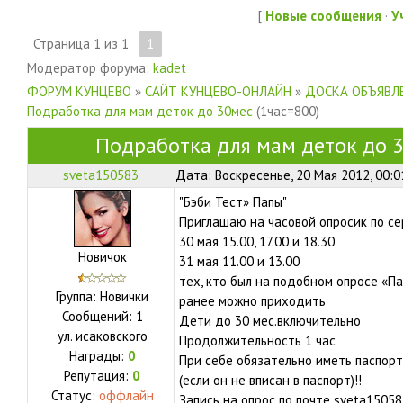
[
Новые сообщения
·
У
Страница
1
из
1
1
Модератор форума:
kadet
ФОРУМ КУНЦЕВО
»
САЙТ КУНЦЕВО-ОНЛАЙН
»
ДОСКА ОБЪЯВЛЕ
Подработка для мам деток до 30мес
(1час=800)
Подработка для мам деток до 
sveta150583
Дата: Воскресенье, 20 Мая 2012, 00:
"Бэби Тест» Папы"
Приглашаю на часовой опросик по с
30 мая 15.00, 17.00 и 18.30
Новичок
31 мая 11.00 и 13.00
тех, кто был на подобном опросе «Па
Группа: Новички
ранее можно приходить
Сообщений:
1
Дети до 30 мес.включительно
ул.
исаковского
Продолжительность 1 час
Награды:
0
При себе обязательно иметь паспор
Репутация:
0
(если он не вписан в паспорт)!!
Статус:
оффлайн
Запись на опрос по почте sveta1505