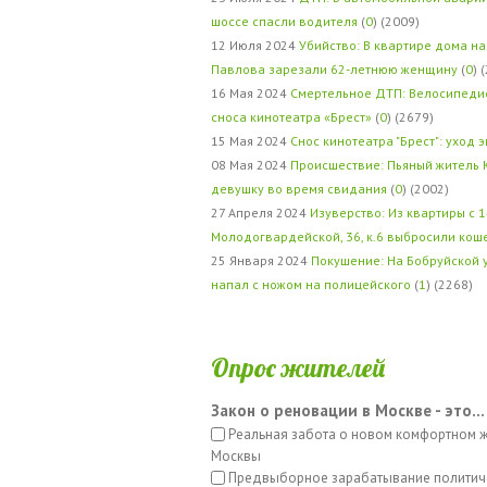
шоссе спасли водителя
(
0
) (2009)
12 Июля 2024
Убийство: В квартире дома на
Павлова зарезали 62-летнюю женщину
(
0
) 
16 Мая 2024
Смертельное ДТП: Велосипедис
сноса кинотеатра «Брест»
(
0
) (2679)
15 Мая 2024
Снос кинотеатра "Брест": уход 
08 Мая 2024
Происшествие: Пьяный житель 
девушку во время свидания
(
0
) (2002)
27 Апреля 2024
Изуверство: Из квартиры с 1
Молодогвардейской, 36, к.6 выбросили кош
25 Января 2024
Покушение: На Бобруйской 
напал с ножом на полицейского
(
1
) (2268)
Опрос жителей
Закон о реновации в Москве - это...
Реальная забота о новом комфортном 
Москвы
Предвыборное зарабатывание политич