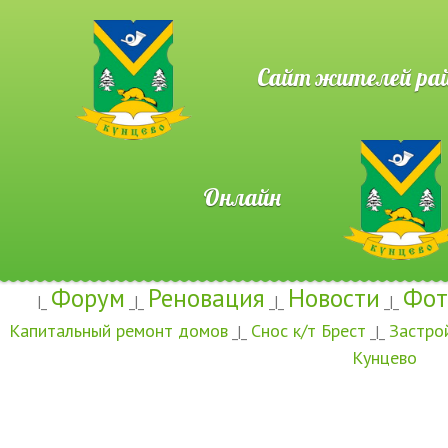
Сайт жителей район
Онлайн
Форум
Реновация
Новости
Фот
|_
_|_
_|_
_|_
Капитальный ремонт домов
Снос к/т Брест
Застро
_|_
_|_
Кунцево