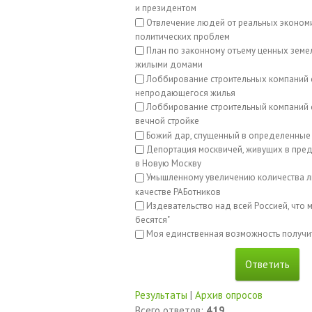
и президентом
Отвлечение людей от реальных эконом
политических проблем
План по законному отъему ценных земе
жилыми домами
Лоббирование строительных компаний 
непродающегося жилья
Лоббирование строительный компаний с
вечной стройке
Божий дар, спущенный в определенные
Депортация москвичей, живущих в пред
в Новую Москву
Умышленному увеличению количества л
качестве РАБотников
Издевательство над всей Россией, что м
бесятся"
Моя единственная возможность получи
Результаты
|
Архив опросов
Всего ответов:
419