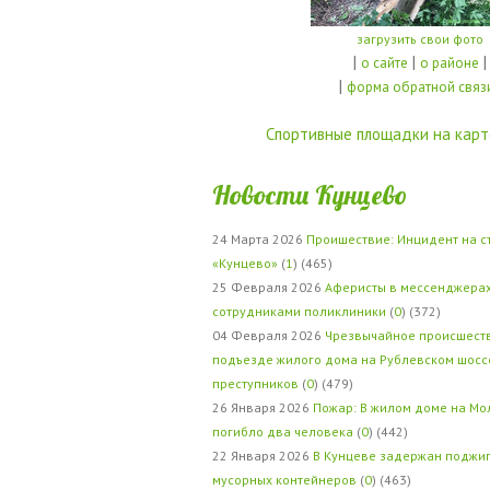
загрузить свои фото
|
|
|
о сайте
о районе
|
форма обратной связ
Спортивные площадки на карт
Новости Кунцево
24 Марта 2026
Проишествие: Инцидент на с
«Кунцево»
(
1
) (465)
25 Февраля 2026
Аферисты в мессенджерах
сотрудниками поликлиники
(
0
) (372)
04 Февраля 2026
Чрезвычайное происшеств
подъезде жилого дома на Рублевском шосс
преступников
(
0
) (479)
26 Января 2026
Пожар: В жилом доме на Мо
погибло два человека
(
0
) (442)
22 Января 2026
В Кунцеве задержан поджи
мусорных контейнеров
(
0
) (463)