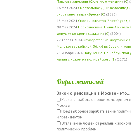
Павлова зарезали 62-летнюю женщину
(
0
) 
16 Мая 2024
Смертельное ДТП: Велосипедис
сноса кинотеатра «Брест»
(
0
) (2683)
15 Мая 2024
Снос кинотеатра "Брест": уход 
08 Мая 2024
Происшествие: Пьяный житель 
девушку во время свидания
(
0
) (2004)
27 Апреля 2024
Изуверство: Из квартиры с 1
Молодогвардейской, 36, к.6 выбросили кош
25 Января 2024
Покушение: На Бобруйской 
напал с ножом на полицейского
(
1
) (2271)
Опрос жителей
Закон о реновации в Москве - это...
Реальная забота о новом комфортном 
Москвы
Предвыборное зарабатывание политич
и президентом
Отвлечение людей от реальных эконом
политических проблем