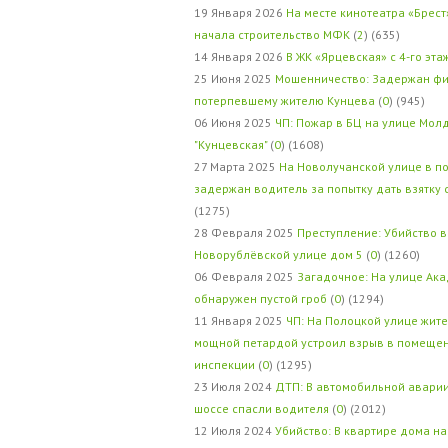
19 Января 2026
На месте кинотеатра «Брест
начала строительство МФК
(
2
) (635)
14 Января 2026
В ЖК «Ярцевская» с 4-го эта
25 Июня 2025
Мошенничество: Задержан фи
потерпевшему жителю Кунцева
(
0
) (945)
06 Июня 2025
ЧП: Пожар в БЦ на улице Мол
"Кунцевская"
(
0
) (1608)
27 Марта 2025
На Новолучанской улице в п
задержан водитель за попытку дать взятку
(1275)
28 Февраля 2025
Преступление: Убийство в
Новорублёвской улице дом 5
(
0
) (1260)
06 Февраля 2025
Загадочное: На улице Ак
обнаружен пустой гроб
(
0
) (1294)
11 Января 2025
ЧП: На Полоцкой улице жит
мощной петардой устроил взрыв в помеще
инспекции
(
0
) (1295)
23 Июля 2024
ДТП: В автомобильной авари
шоссе спасли водителя
(
0
) (2012)
12 Июля 2024
Убийство: В квартире дома на