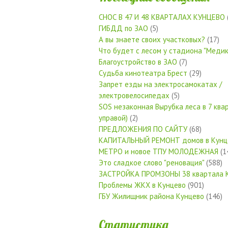
СНОС В 47 И 48 КВАРТАЛАХ КУНЦЕВО
ГИБДД по ЗАО
(5)
А вы знаете своих участковых?
(17)
Что будет с лесом у стадиона "Медик
Благоустройство в ЗАО
(7)
Судьба кинотеатра Брест
(29)
Запрет езды на электросамокатах /
электровелосипедах
(5)
SOS незаконная Вырубка леса в 7 квар
управой)
(2)
ПРЕДЛОЖЕНИЯ ПО САЙТУ
(68)
КАПИТАЛЬНЫЙ РЕМОНТ домов в Кунц
МЕТРО и новое ТПУ МОЛОДЕЖНАЯ
(1
Это сладкое слово "реновация"
(588)
ЗАСТРОЙКА ПРОМЗОНЫ 38 квартала 
Проблемы ЖКХ в Кунцево
(901)
ГБУ Жилищник района Кунцево
(146)
Статистика