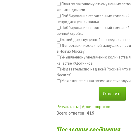
План по законному отъему ценных земе
жилыми домами
Лоббирование строительных компаний 
непродающегося жилья
Лоббирование строительный компаний с
вечной стройке
Божий дар, спущенный в определенные
Депортация москвичей, живущих в пред
в Новую Москву
Умышленному увеличению количества л
качестве РАБотников
Издевательство над всей Россией, что м
бесятся"
Моя единственная возможность получи
Результаты
|
Архив опросов
Всего ответов:
419
Последние сообщения