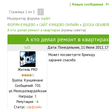
[
Новые сообщения
·
У
Страница
1
из
1
1
Модератор форума:
kadet
ФОРУМ КУНЦЕВО
»
САЙТ КУНЦЕВО-ОНЛАЙН
»
ДОСКА ОБЪЯВЛЕ
А кто делал ремонт в квартирах
(нужны советы)
А кто делал ремонт в квартирах
JulS
Дата: Понедельник, 11 Июня 2012, 17
Может посоветуете бригиду.
заранее спасибо
Житель PRO
Группа: Кунцевчане
Сообщений:
701
ул.
Молодогвардейская
Награды:
3
Репутация:
-6
Статус:
оффлайн