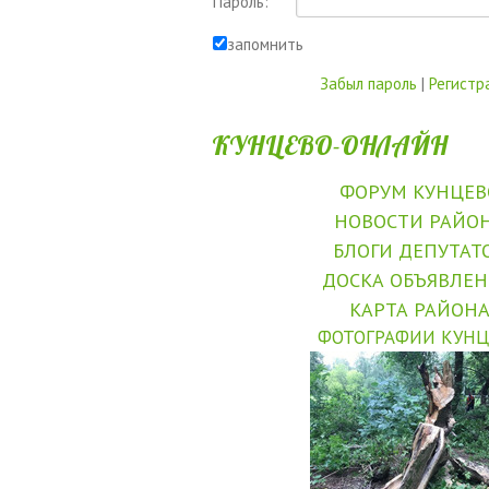
Пароль:
запомнить
Забыл пароль
|
Регистр
КУНЦЕВО-ОНЛАЙН
ФОРУМ КУНЦЕВ
НОВОСТИ РАЙО
БЛОГИ ДЕПУТАТ
ДОСКА ОБЪЯВЛЕ
КАРТА РАЙОН
ФОТОГРАФИИ КУНЦ