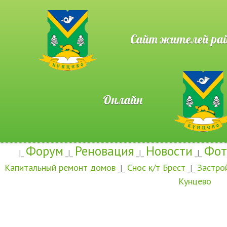
Сайт жителей район
Онлайн
Форум
Реновация
Новости
Фот
|_
_|_
_|_
_|_
Капитальный ремонт домов
Снос к/т Брест
Застро
_|_
_|_
Кунцево