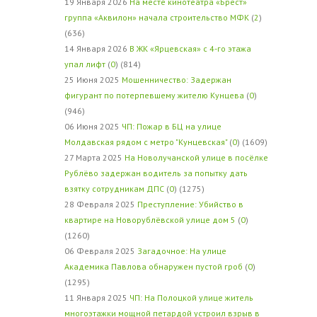
19 Января 2026
На месте кинотеатра «Брест»
группа «Аквилон» начала строительство МФК
(
2
)
(636)
14 Января 2026
В ЖК «Ярцевская» с 4-го этажа
упал лифт
(
0
) (814)
25 Июня 2025
Мошенничество: Задержан
фигурант по потерпевшему жителю Кунцева
(
0
)
(946)
06 Июня 2025
ЧП: Пожар в БЦ на улице
Молдавская рядом с метро "Кунцевская"
(
0
) (1609)
27 Марта 2025
На Новолучанской улице в посёлке
Рублёво задержан водитель за попытку дать
взятку сотрудникам ДПС
(
0
) (1275)
28 Февраля 2025
Преступление: Убийство в
квартире на Новорублёвской улице дом 5
(
0
)
(1260)
06 Февраля 2025
Загадочное: На улице
Академика Павлова обнаружен пустой гроб
(
0
)
(1295)
11 Января 2025
ЧП: На Полоцкой улице житель
многоэтажки мощной петардой устроил взрыв в