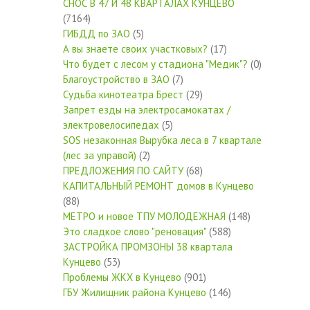
СНОС В 47 И 48 КВАРТАЛАХ КУНЦЕВО
(7164)
ГИБДД по ЗАО
(5)
А вы знаете своих участковых?
(17)
Что будет с лесом у стадиона "Медик"?
(0)
Благоустройство в ЗАО
(7)
Судьба кинотеатра Брест
(29)
Запрет езды на электросамокатах /
электровелосипедах
(5)
SOS незаконная Вырубка леса в 7 квартале
(лес за управой)
(2)
ПРЕДЛОЖЕНИЯ ПО САЙТУ
(68)
КАПИТАЛЬНЫЙ РЕМОНТ домов в Кунцево
(88)
МЕТРО и новое ТПУ МОЛОДЕЖНАЯ
(148)
Это сладкое слово "реновация"
(588)
ЗАСТРОЙКА ПРОМЗОНЫ 38 квартала
Кунцево
(53)
Проблемы ЖКХ в Кунцево
(901)
ГБУ Жилищник района Кунцево
(146)