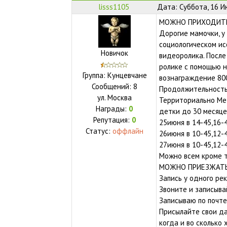
lisss1105
Дата: Суббота, 16 И
МОЖНО ПРИХОДИТЬ С 
Дорогие мамочки, у
социологическом ис
Новичок
видеоролика. После
ролике с помощью н
Группа: Кунцевчане
вознаграждение 800
Сообщений:
8
Продолжительность 
ул.
Москва
Территориально Мет
Награды:
0
детки до 30 месяцев
Репутация:
0
25июня в 14-45,16-
Статус:
оффлайн
26июня в 10-45,12-4
27июня в 10-45,12-
Можно всем кроме т
МОЖНО ПРИЕЗЖАТЬ
Запись у одного рек
Звоните и записыва
Записываю по почте
Присылайте свои да
когда и во сколько 