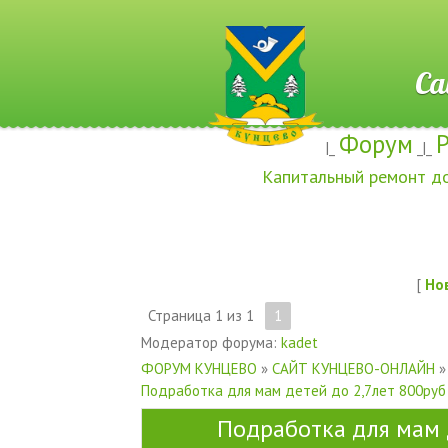
Сайт ж
Форум
|_
_|_
Капитальный ремонт д
[
Но
Страница
1
из
1
1
Модератор форума:
kadet
ФОРУМ КУНЦЕВО
»
САЙТ КУНЦЕВО-ОНЛАЙН
»
Подработка для мам детей до 2,7лет 800руб
Подработка для мам 