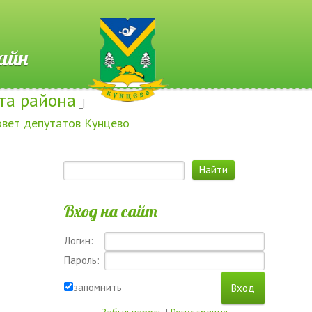
 Онлайн
та района
_|
овет депутатов Кунцево
Вход на сайт
Логин:
Пароль:
запомнить