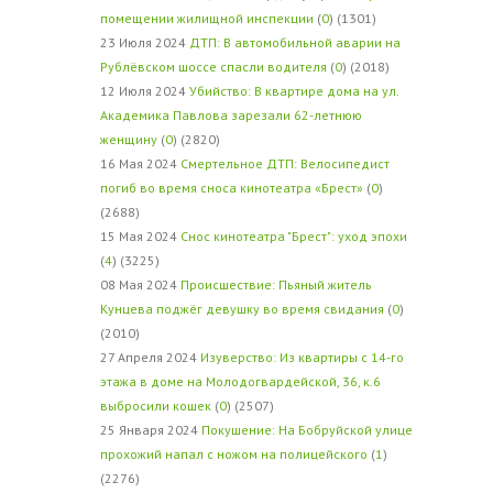
помещении жилищной инспекции
(
0
) (1301)
23 Июля 2024
ДТП: В автомобильной аварии на
Рублёвском шоссе спасли водителя
(
0
) (2018)
12 Июля 2024
Убийство: В квартире дома на ул.
Академика Павлова зарезали 62-летнюю
женщину
(
0
) (2820)
16 Мая 2024
Смертельное ДТП: Велосипедист
погиб во время сноса кинотеатра «Брест»
(
0
)
(2688)
15 Мая 2024
Снос кинотеатра "Брест": уход эпохи
(
4
) (3225)
08 Мая 2024
Происшествие: Пьяный житель
Кунцева поджёг девушку во время свидания
(
0
)
(2010)
27 Апреля 2024
Изуверство: Из квартиры с 14-го
этажа в доме на Молодогвардейской, 36, к.6
выбросили кошек
(
0
) (2507)
25 Января 2024
Покушение: На Бобруйской улице
прохожий напал с ножом на полицейского
(
1
)
(2276)