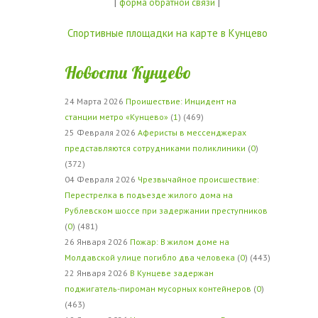
|
|
форма обратной связи
Спортивные площадки на карте в Кунцево
Новости Кунцево
24 Марта 2026
Проишествие: Инцидент на
станции метро «Кунцево»
(
1
) (469)
25 Февраля 2026
Аферисты в мессенджерах
представляются сотрудниками поликлиники
(
0
)
(372)
04 Февраля 2026
Чрезвычайное происшествие:
Перестрелка в подъезде жилого дома на
Рублевском шоссе при задержании преступников
(
0
) (481)
26 Января 2026
Пожар: В жилом доме на
Молдавской улице погибло два человека
(
0
) (443)
22 Января 2026
В Кунцеве задержан
поджигатель-пироман мусорных контейнеров
(
0
)
(463)