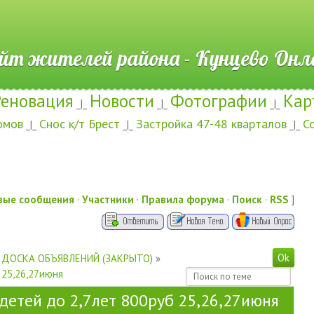
ителей района - Кунцево
Реновация
Новости
Фотографии
Кар
_|_
_|_
_|_
омов
Снос к/т Брест
Застройка 47-48 кварталов
С
_|_
_|_
_|_
вые сообщения
·
Участники
·
Правила форума
·
Поиск
·
RSS
]
ДОСКА ОБЪЯВЛЕНИЙ (ЗАКРЫТО)
»
 25,26,27июня
детей до 2,7лет 800руб 25,26,27июня