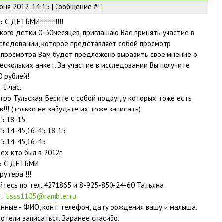
юня 2012, 14:15 | Сообщение #
1
ДЕТЬМИ!!!!!!!!!!!!
 кого детки 0-30месяцев, приглашаю Вас принять участие в
следовании, которое представляет собой просмотр
 просмотра Вам будет предложено выразить свое мнение о
ескольких анкет. За участие в исследовании Вы получите
 рублей!
1 час.
ро Тульская. Берите с собой подруг, у которых тоже есть
!!! (только не забудьте их тоже записать)
45,18-15
5,14-45,16-45,18-15
45,14-45,16-45
ех кто был в 2012г
 С ДЕТЬМИ
рутера !!!
йтесь по тел. 4271865 и 8-925-850-24-60 Татьяна
 :
lisss1105@rambler.ru
нные - ФИО, конт. телефон, дату рождения вашу и малыша.
хотели записаться. Заранее спасибо.