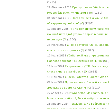
(1275)
28 Февраля 2025
Преступление: Убийство в
Новорублёвской улице дом 5
(
0
) (1260)
06 Февраля 2025
Загадочное: На улице Ак
обнаружен пустой гроб
(
0
) (1295)
11 Января 2025
ЧП: На Полоцкой улице жит
мощной петардой устроил взрыв в помеще
инспекции
(
0
) (1300)
23 Июля 2024
ДТП: В автомобильной авари
шоссе спасли водителя
(
0
) (2017)
12 Июля 2024
Убийство: В квартире дома на
Павлова зарезали 62-летнюю женщину
(
0
) 
16 Мая 2024
Смертельное ДТП: Велосипедис
сноса кинотеатра «Брест»
(
0
) (2688)
15 Мая 2024
Снос кинотеатра "Брест": уход 
08 Мая 2024
Происшествие: Пьяный житель 
девушку во время свидания
(
0
) (2010)
27 Апреля 2024
Изуверство: Из квартиры с 1
Молодогвардейской, 36, к.6 выбросили кош
25 Января 2024
Покушение: На Бобруйской 
напал с ножом на полицейского
(
1
) (2276)