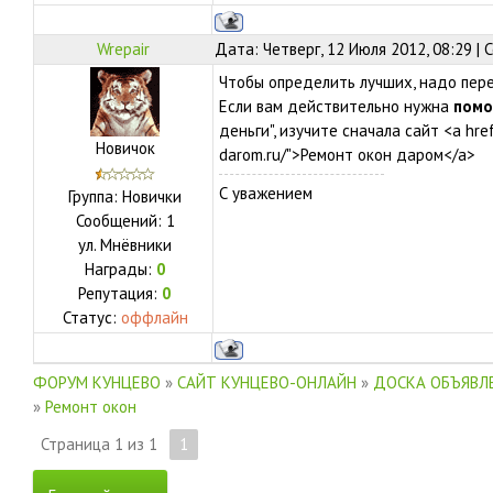
Wrepair
Дата: Четверг, 12 Июля 2012, 08:29 |
Чтобы определить лучших, надо пере
Если вам действительно нужна
пом
деньги", изучите сначала сайт <a hr
Новичок
darom.ru/">Ремонт окон даром</a>
С уважением
Группа: Новички
Сообщений:
1
ул.
Мнёвники
Награды:
0
Репутация:
0
Статус:
оффлайн
ФОРУМ КУНЦЕВО
»
САЙТ КУНЦЕВО-ОНЛАЙН
»
ДОСКА ОБЪЯВЛЕ
»
Ремонт окон
Страница
1
из
1
1