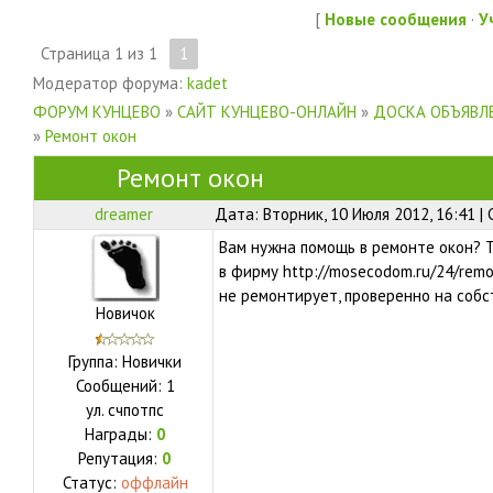
[
Новые сообщения
·
У
Страница
1
из
1
1
Модератор форума:
kadet
ФОРУМ КУНЦЕВО
»
САЙТ КУНЦЕВО-ОНЛАЙН
»
ДОСКА ОБЪЯВЛЕ
»
Ремонт окон
Ремонт окон
dreamer
Дата: Вторник, 10 Июля 2012, 16:41 
Вам нужна помощь в ремонте окон? 
в фирму http://mosecodom.ru/24/remo
не ремонтирует, проверенно на собс
Новичок
Группа: Новички
Сообщений:
1
ул.
счпотпс
Награды:
0
Репутация:
0
Статус:
оффлайн