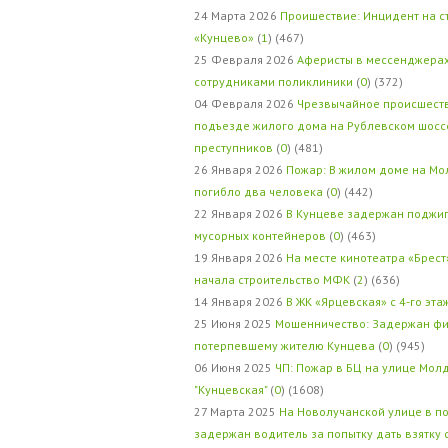
24 Марта 2026
Проишествие: Инцидент на с
«Кунцево»
(
1
) (467)
25 Февраля 2026
Аферисты в мессенджерах
сотрудниками поликлиники
(
0
) (372)
04 Февраля 2026
Чрезвычайное происшеств
подъезде жилого дома на Рублевском шосс
преступников
(
0
) (481)
26 Января 2026
Пожар: В жилом доме на Мо
погибло два человека
(
0
) (442)
22 Января 2026
В Кунцеве задержан поджи
мусорных контейнеров
(
0
) (463)
19 Января 2026
На месте кинотеатра «Брест
начала строительство МФК
(
2
) (636)
14 Января 2026
В ЖК «Ярцевская» с 4-го эта
25 Июня 2025
Мошенничество: Задержан фи
потерпевшему жителю Кунцева
(
0
) (945)
06 Июня 2025
ЧП: Пожар в БЦ на улице Мол
"Кунцевская"
(
0
) (1608)
27 Марта 2025
На Новолучанской улице в п
задержан водитель за попытку дать взятку