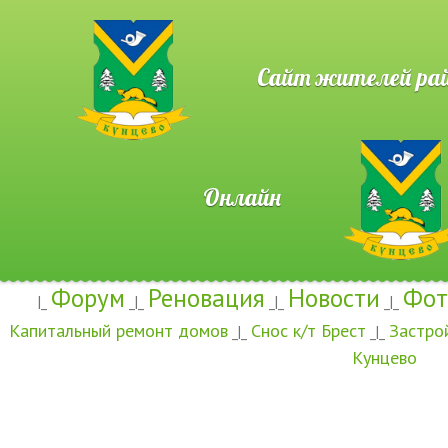
Сайт жителей район
Онлайн
Форум
Реновация
Новости
Фот
|_
_|_
_|_
_|_
Капитальный ремонт домов
Снос к/т Брест
Застро
_|_
_|_
Кунцево