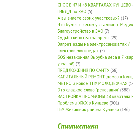
СНОС В 47 И 48 КВАРТАЛАХ КУНЦЕВО
ГИБДД по ЗАО
(5)
А вы знаете своих участковых?
(17)
Что будет с лесом у стадиона "Медик
Благоустройство в ЗАО
(7)
Судьба кинотеатра Брест
(29)
Запрет езды на электросамокатах /
электровелосипедах
(5)
SOS незаконная Вырубка леса в 7 квар
управой)
(2)
ПРЕДЛОЖЕНИЯ ПО САЙТУ
(68)
КАПИТАЛЬНЫЙ РЕМОНТ домов в Кунц
МЕТРО и новое ТПУ МОЛОДЕЖНАЯ
(1
Это сладкое слово "реновация"
(588)
ЗАСТРОЙКА ПРОМЗОНЫ 38 квартала 
Проблемы ЖКХ в Кунцево
(901)
ГБУ Жилищник района Кунцево
(146)
Статистика