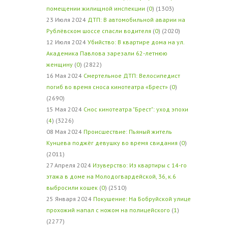
помещении жилищной инспекции
(
0
) (1303)
23 Июля 2024
ДТП: В автомобильной аварии на
Рублёвском шоссе спасли водителя
(
0
) (2020)
12 Июля 2024
Убийство: В квартире дома на ул.
Академика Павлова зарезали 62-летнюю
женщину
(
0
) (2822)
16 Мая 2024
Смертельное ДТП: Велосипедист
погиб во время сноса кинотеатра «Брест»
(
0
)
(2690)
15 Мая 2024
Снос кинотеатра "Брест": уход эпохи
(
4
) (3226)
08 Мая 2024
Происшествие: Пьяный житель
Кунцева поджёг девушку во время свидания
(
0
)
(2011)
27 Апреля 2024
Изуверство: Из квартиры с 14-го
этажа в доме на Молодогвардейской, 36, к.6
выбросили кошек
(
0
) (2510)
25 Января 2024
Покушение: На Бобруйской улице
прохожий напал с ножом на полицейского
(
1
)
(2277)