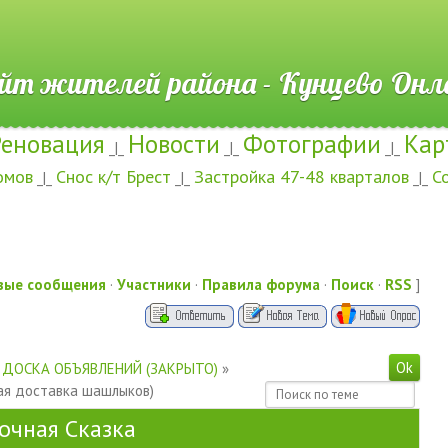
ителей района - Кунцево
Реновация
Новости
Фотографии
Кар
_|_
_|_
_|_
омов
Снос к/т Брест
Застройка 47-48 кварталов
С
_|_
_|_
_|_
вые сообщения
·
Участники
·
Правила форума
·
Поиск
·
RSS
]
ДОСКА ОБЪЯВЛЕНИЙ (ЗАКРЫТО)
»
ая доставка шашлыков)
очная Сказка