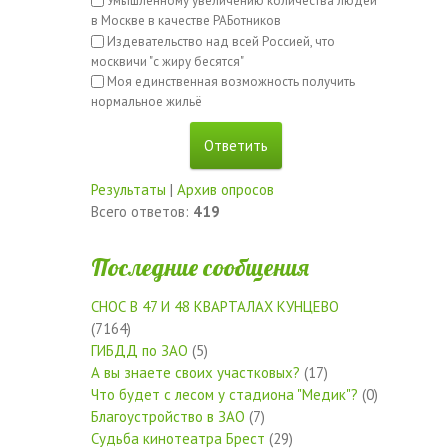
Умышленному увеличению количества людей
в Москве в качестве РАБотников
Издевательство над всей Россией, что
москвичи "с жиру бесятся"
Моя единственная возможность получить
нормальное жильё
Результаты
|
Архив опросов
Всего ответов:
419
Последние сообщения
СНОС В 47 И 48 КВАРТАЛАХ КУНЦЕВО
(7164)
ГИБДД по ЗАО
(5)
А вы знаете своих участковых?
(17)
Что будет с лесом у стадиона "Медик"?
(0)
Благоустройство в ЗАО
(7)
Судьба кинотеатра Брест
(29)