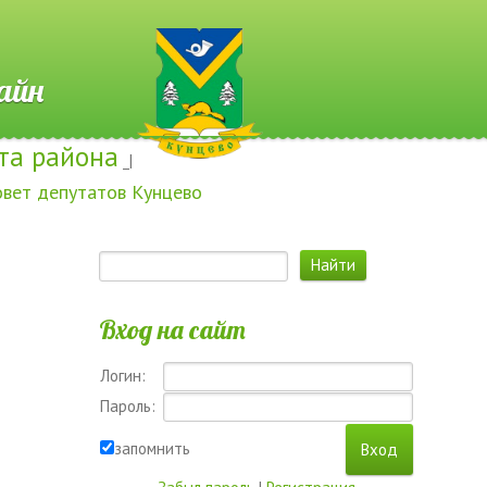
 Онлайн
та района
_|
овет депутатов Кунцево
Вход на сайт
Логин:
Пароль:
запомнить