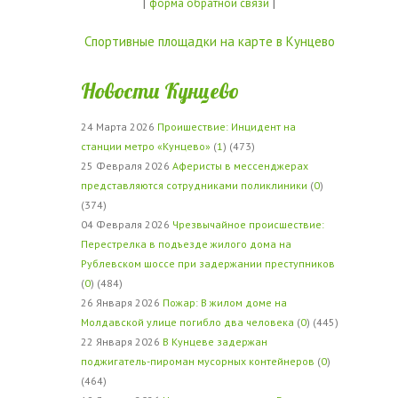
|
|
форма обратной связи
Спортивные площадки на карте в Кунцево
Новости Кунцево
24 Марта 2026
Проишествие: Инцидент на
станции метро «Кунцево»
(
1
) (473)
25 Февраля 2026
Аферисты в мессенджерах
представляются сотрудниками поликлиники
(
0
)
(374)
04 Февраля 2026
Чрезвычайное происшествие:
Перестрелка в подъезде жилого дома на
Рублевском шоссе при задержании преступников
(
0
) (484)
26 Января 2026
Пожар: В жилом доме на
Молдавской улице погибло два человека
(
0
) (445)
22 Января 2026
В Кунцеве задержан
поджигатель-пироман мусорных контейнеров
(
0
)
(464)