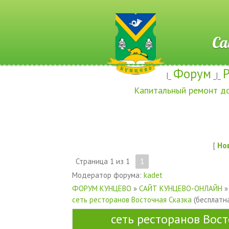
Сайт ж
Форум
|_
_|_
Капитальный ремонт д
[
Но
Страница
1
из
1
1
Модератор форума:
kadet
ФОРУМ КУНЦЕВО
»
САЙТ КУНЦЕВО-ОНЛАЙН
»
сеть ресторанов Восточная Сказка
(бесплатн
сеть ресторанов Вост