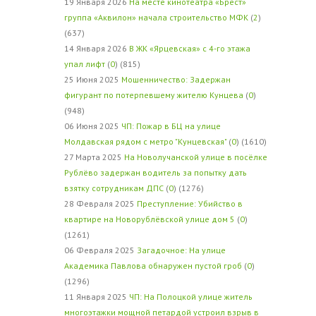
19 Января 2026
На месте кинотеатра «Брест»
группа «Аквилон» начала строительство МФК
(
2
)
(637)
14 Января 2026
В ЖК «Ярцевская» с 4-го этажа
упал лифт
(
0
) (815)
25 Июня 2025
Мошенничество: Задержан
фигурант по потерпевшему жителю Кунцева
(
0
)
(948)
06 Июня 2025
ЧП: Пожар в БЦ на улице
Молдавская рядом с метро "Кунцевская"
(
0
) (1610)
27 Марта 2025
На Новолучанской улице в посёлке
Рублёво задержан водитель за попытку дать
взятку сотрудникам ДПС
(
0
) (1276)
28 Февраля 2025
Преступление: Убийство в
квартире на Новорублёвской улице дом 5
(
0
)
(1261)
06 Февраля 2025
Загадочное: На улице
Академика Павлова обнаружен пустой гроб
(
0
)
(1296)
11 Января 2025
ЧП: На Полоцкой улице житель
многоэтажки мощной петардой устроил взрыв в