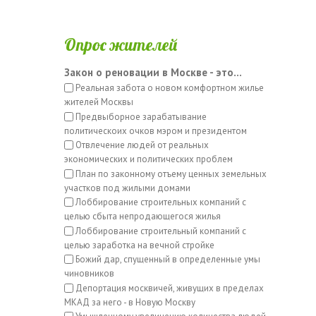
Опрос жителей
Закон о реновации в Москве - это...
Реальная забота о новом комфортном жилье
жителей Москвы
Предвыборное зарабатывание
политическоих очков мэром и президентом
Отвлечение людей от реальных
экономических и политических проблем
План по законному отъему ценных земельных
участков под жилыми домами
Лоббирование строительных компаний с
целью сбыта непродающегося жилья
Лоббирование строительный компаний с
целью заработка на вечной стройке
Божий дар, спущенный в определенные умы
чиновников
Депортация москвичей, живущих в пределах
МКАД за него - в Новую Москву