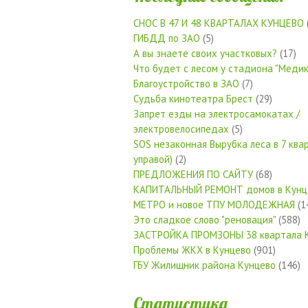
СНОС В 47 И 48 КВАРТАЛАХ КУНЦЕВО
ГИБДД по ЗАО
(5)
А вы знаете своих участковых?
(17)
Что будет с лесом у стадиона "Медик
Благоустройство в ЗАО
(7)
Судьба кинотеатра Брест
(29)
Запрет езды на электросамокатах /
электровелосипедах
(5)
SOS незаконная Вырубка леса в 7 квар
управой)
(2)
ПРЕДЛОЖЕНИЯ ПО САЙТУ
(68)
КАПИТАЛЬНЫЙ РЕМОНТ домов в Кунц
МЕТРО и новое ТПУ МОЛОДЕЖНАЯ
(1
Это сладкое слово "реновация"
(588)
ЗАСТРОЙКА ПРОМЗОНЫ 38 квартала 
Проблемы ЖКХ в Кунцево
(901)
ГБУ Жилищник района Кунцево
(146)
Статистика