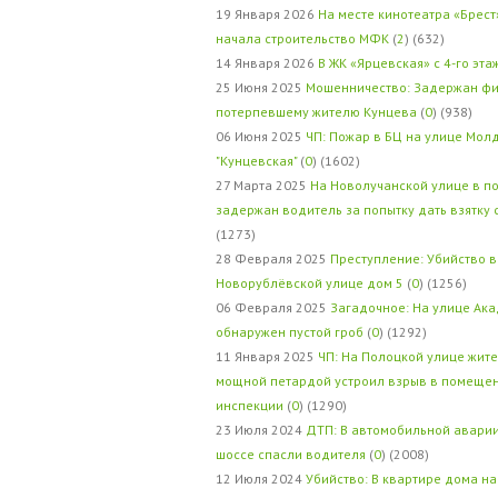
19 Января 2026
На месте кинотеатра «Брест
начала строительство МФК
(
2
) (632)
14 Января 2026
В ЖК «Ярцевская» с 4-го эта
25 Июня 2025
Мошенничество: Задержан фи
потерпевшему жителю Кунцева
(
0
) (938)
06 Июня 2025
ЧП: Пожар в БЦ на улице Мол
"Кунцевская"
(
0
) (1602)
27 Марта 2025
На Новолучанской улице в п
задержан водитель за попытку дать взятку
(1273)
28 Февраля 2025
Преступление: Убийство в
Новорублёвской улице дом 5
(
0
) (1256)
06 Февраля 2025
Загадочное: На улице Ак
обнаружен пустой гроб
(
0
) (1292)
11 Января 2025
ЧП: На Полоцкой улице жит
мощной петардой устроил взрыв в помеще
инспекции
(
0
) (1290)
23 Июля 2024
ДТП: В автомобильной авари
шоссе спасли водителя
(
0
) (2008)
12 Июля 2024
Убийство: В квартире дома на