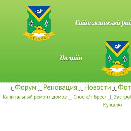
Сайт жителей район
Онлайн
Форум
Реновация
Новости
Фот
|_
_|_
_|_
_|_
Капитальный ремонт домов
Снос к/т Брест
Застро
_|_
_|_
Кунцево