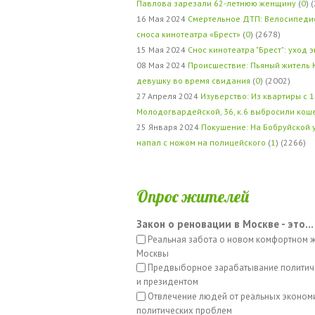
Павлова зарезали 62-летнюю женщину
(
0
) 
16 Мая 2024
Смертельное ДТП: Велосипедис
сноса кинотеатра «Брест»
(
0
) (2678)
15 Мая 2024
Снос кинотеатра "Брест": уход 
08 Мая 2024
Происшествие: Пьяный житель 
девушку во время свидания
(
0
) (2002)
27 Апреля 2024
Изуверство: Из квартиры с 1
Молодогвардейской, 36, к.6 выбросили кош
25 Января 2024
Покушение: На Бобруйской 
напал с ножом на полицейского
(
1
) (2266)
Опрос жителей
Закон о реновации в Москве - это...
Реальная забота о новом комфортном 
Москвы
Предвыборное зарабатывание политич
и президентом
Отвлечение людей от реальных эконом
политических проблем