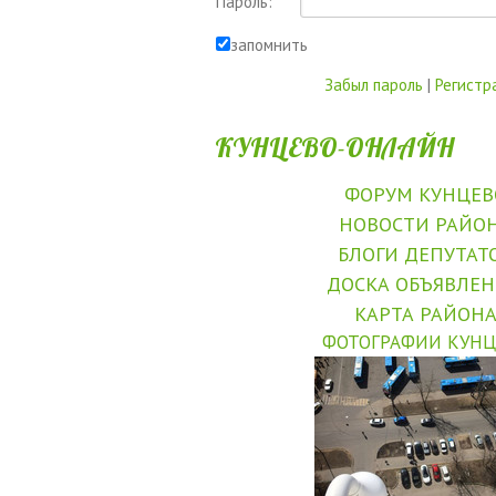
Пароль:
запомнить
Забыл пароль
|
Регистр
КУНЦЕВО-ОНЛАЙН
ФОРУМ КУНЦЕВ
НОВОСТИ РАЙО
БЛОГИ ДЕПУТАТ
ДОСКА ОБЪЯВЛЕ
КАРТА РАЙОН
ФОТОГРАФИИ КУНЦ