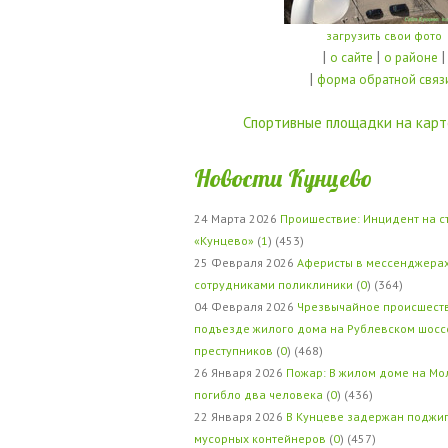
загрузить свои фото
|
|
|
о сайте
о районе
|
форма обратной связ
Спортивные площадки на карт
Новости Кунцево
24 Марта 2026
Проишествие: Инцидент на с
«Кунцево»
(
1
) (453)
25 Февраля 2026
Аферисты в мессенджерах
сотрудниками поликлиники
(
0
) (364)
04 Февраля 2026
Чрезвычайное происшеств
подъезде жилого дома на Рублевском шосс
преступников
(
0
) (468)
26 Января 2026
Пожар: В жилом доме на Мо
погибло два человека
(
0
) (436)
22 Января 2026
В Кунцеве задержан поджи
мусорных контейнеров
(
0
) (457)