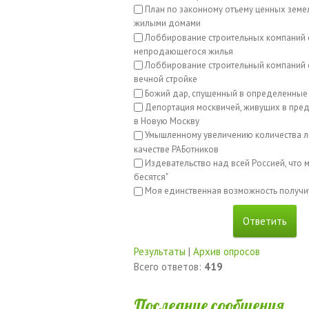
План по законному отъему ценных земе
жилыми домами
Лоббирование строительных компаний 
непродающегося жилья
Лоббирование строительный компаний с
вечной стройке
Божий дар, спущенный в определенные
Депортация москвичей, живущих в пред
в Новую Москву
Умышленному увеличению количества л
качестве РАБотников
Издевательство над всей Россией, что м
бесятся"
Моя единственная возможность получи
Результаты
|
Архив опросов
Всего ответов:
419
Последние сообщения