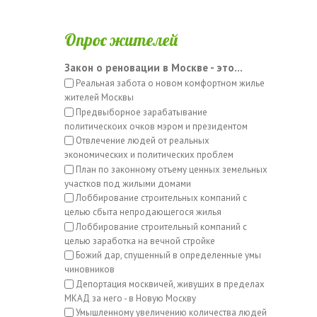
Опрос жителей
Закон о реновации в Москве - это...
Реальная забота о новом комфортном жилье
жителей Москвы
Предвыборное зарабатывание
политическоих очков мэром и президентом
Отвлечение людей от реальных
экономических и политических проблем
План по законному отъему ценных земельных
участков под жилыми домами
Лоббирование строительных компаний с
целью сбыта непродающегося жилья
Лоббирование строительный компаний с
целью заработка на вечной стройке
Божий дар, спущенный в определенные умы
чиновников
Депортация москвичей, живущих в пределах
МКАД за него - в Новую Москву
Умышленному увеличению количества людей