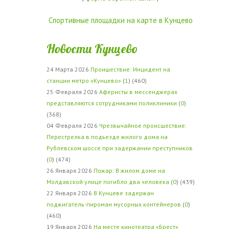
Спортивные площадки на карте в Кунцево
Новости Кунцево
24 Марта 2026
Проишествие: Инцидент на
станции метро «Кунцево»
(
1
) (460)
25 Февраля 2026
Аферисты в мессенджерах
представляются сотрудниками поликлиники
(
0
)
(368)
04 Февраля 2026
Чрезвычайное происшествие:
Перестрелка в подъезде жилого дома на
Рублевском шоссе при задержании преступников
(
0
) (474)
26 Января 2026
Пожар: В жилом доме на
Молдавской улице погибло два человека
(
0
) (439)
22 Января 2026
В Кунцеве задержан
поджигатель-пироман мусорных контейнеров
(
0
)
(460)
19 Января 2026
На месте кинотеатра «Брест»