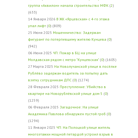
группа «Аквилон» начала строительство МФК
(
2
)
(633)
14 Января 2026
В ЖК «Ярцевская» с 4-го этажа
упал лифт
(
0
) (809)
25 Июня 2025
Мошенничество: Задержан
фигурант по потерпевшему жителю Кунцева
(
0
)
(942)
06 Июня 2025
ЧП: Пожар в БЦ на улице
Молдавская рядом с метро "Кунцевская"
(
0
) (1605)
27 Марта 2025
На Новолучанской улице в посёлке
Рублёво задержан водитель за попытку дать
взятку сотрудникам ДПС
(
0
) (1274)
28 Февраля 2025
Преступление: Убийство в
квартире на Новорублёвской улице дом 5
(
0
)
(1259)
06 Февраля 2025
Загадочное: На улице
Академика Павлова обнаружен пустой гроб
(
0
)
(1294)
11 Января 2025
ЧП: На Полоцкой улице житель
многоэтажки мощной петардой устроил взрыв в