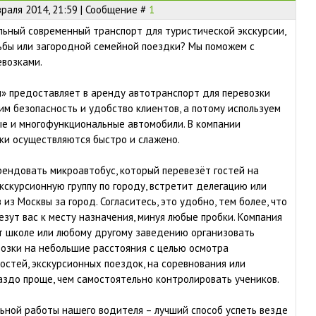
раля 2014, 21:59 | Сообщение #
1
ьный современный транспорт для туристической экскурсии,
ьбы или загородной семейной поездки? Мы поможем с
евозками.
» предоставляет в аренду автотранспорт для перевозки
им безопасность и удобство клиентов, а потому используем
е и многофункциональные автомобили. В компании
зки осуществляются быстро и слажено.
рендовать микроавтобус, который перевезёт гостей на
экскурсионную группу по городу, встретит делегацию или
из Москвы за город. Согласитесь, это удобно, тем более, что
зут вас к месту назначения, минуя любые пробки. Компания
т школе или любому другому заведению организовать
озки на небольшие расстояния с целью осмотра
стей, экскурсионных поездок, на соревнования или
аздо проще, чем самостоятельно контролировать учеников.
ьной работы нашего водителя – лучший способ успеть везде