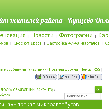
ителей района - Кунцево
Реновация
Новости
Фотографии
Кар
_|_
_|_
_|_
омов
Снос к/т Брест
Застройка 47-48 кварталов
С
_|_
_|_
_|_
вые сообщения
·
Участники
·
Правила форума
·
Поиск
·
RSS
]
ДОСКА ОБЪЯВЛЕНИЙ (ЗАКРЫТО)
»
обусов
кина» - прокат микроавтобусов