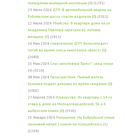
помещении жилищной инспекции
(
0
) (1291)
23 Июля 2024
ДТП: В автомобильной аварии на
Рублёвском шоссе спасли водителя
(
0
) (2011)
12 Июля 2024
Убийство: В квартире дома на ул.
Академика Павлова зарезали 62-летнюю
женщину
(
0
) (2811)
16 Мая 2024
Смертельное ДТП: Велосипедист
погиб во время сноса кинотеатра «Брест»
(
0
)
(2680)
15 Мая 2024
Снос кинотеатра "Брест": уход эпохи
(
4
) (3216)
08 Мая 2024
Происшествие: Пьяный житель
Кунцева поджёг девушку во время свидания
(
0
)
(2002)
27 Апреля 2024
Изуверство: Из квартиры с 14-го
этажа в доме на Молодогвардейской, 36, к.6
выбросили кошек
(
0
) (2501)
25 Января 2024
Покушение: На Бобруйской улице
прохожий напал с ножом на полицейского
(
1
)
(2269)