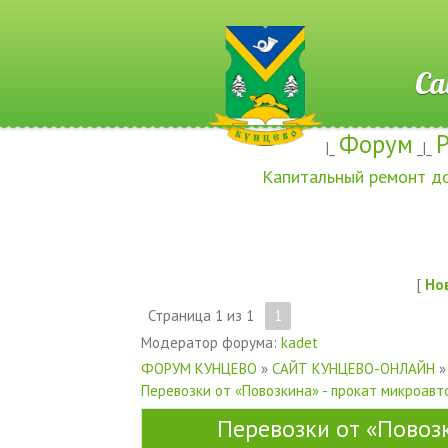
Сайт ж
Форум
|_
_|_
Капитальный ремонт д
[
Но
Страница
1
из
1
1
Модератор форума:
kadet
ФОРУМ КУНЦЕВО
»
САЙТ КУНЦЕВО-ОНЛАЙН
»
Перевозки от «Повозкина» - прокат микроавт
Перевозки от «Повоз