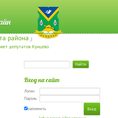
 Онлайн
та района
_|
овет депутатов Кунцево
Вход на сайт
Логин:
Пароль:
запомнить