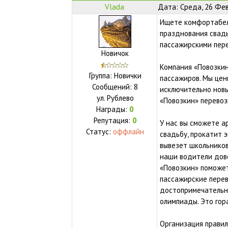
Vlada
Дата: Среда, 26 Фев
Ищете комфортабел
празднования свад
пассажирскими пер
Новичок
Компания «Повозкин
Группа: Новички
пассажиров. Мы цен
Сообщений:
8
исключительно новы
ул.
Рублево
«Повозкин» перево
Награды:
0
Репутация:
0
У нас вы сможете а
Статус:
оффлайн
свадьбу, прокатит 
вывезет школьников 
наши водители дове
«Повозкин» поможе
пассажирские перев
достопримечательно
олимпиады. Это гор
Организация правил