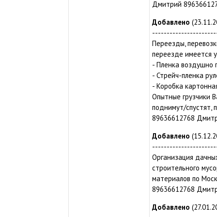
Дмитрий 89636612
Добавлено
(23.11.2
----------------------
Переезды, перевозк
переезде имеется у
- Пленка воздушно п
- Стрейч-пленка руло
- Коробка картонная
Опытные грузчики В
поднимут/спустят, 
89636612768 Дмит
Добавлено
(15.12.2
----------------------
Организация дачных
строительного мусо
материалов по Моск
89636612768 Дмит
Добавлено
(27.01.2