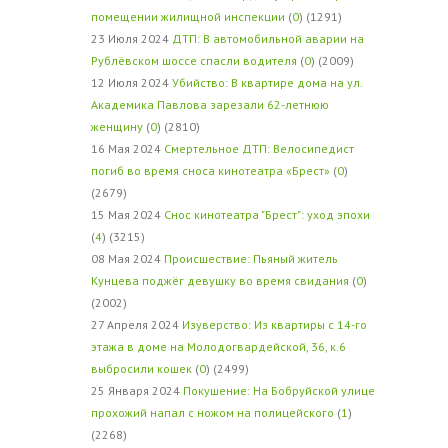
помещении жилищной инспекции
(
0
) (1291)
23 Июля 2024
ДТП: В автомобильной аварии на
Рублёвском шоссе спасли водителя
(
0
) (2009)
12 Июля 2024
Убийство: В квартире дома на ул.
Академика Павлова зарезали 62-летнюю
женщину
(
0
) (2810)
16 Мая 2024
Смертельное ДТП: Велосипедист
погиб во время сноса кинотеатра «Брест»
(
0
)
(2679)
15 Мая 2024
Снос кинотеатра "Брест": уход эпохи
(
4
) (3215)
08 Мая 2024
Происшествие: Пьяный житель
Кунцева поджёг девушку во время свидания
(
0
)
(2002)
27 Апреля 2024
Изуверство: Из квартиры с 14-го
этажа в доме на Молодогвардейской, 36, к.6
выбросили кошек
(
0
) (2499)
25 Января 2024
Покушение: На Бобруйской улице
прохожий напал с ножом на полицейского
(
1
)
(2268)