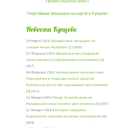
|
|
форма обратной связи
Спортивные площадки на карте в Кунцево
Новости Кунцево
24 Марта 2026
Проишествие: Инцидент на
станции метро «Кунцево»
(
1
) (456)
25 Февраля 2026
Аферисты в мессенджерах
представляются сотрудниками поликлиники
(
0
)
(367)
04 Февраля 2026
Чрезвычайное происшествие:
Перестрелка в подъезде жилого дома на
Рублевском шоссе при задержании преступников
(
0
) (471)
26 Января 2026
Пожар: В жилом доме на
Молдавской улице погибло два человека
(
0
) (437)
22 Января 2026
В Кунцеве задержан
поджигатель-пироман мусорных контейнеров
(
0
)
(458)