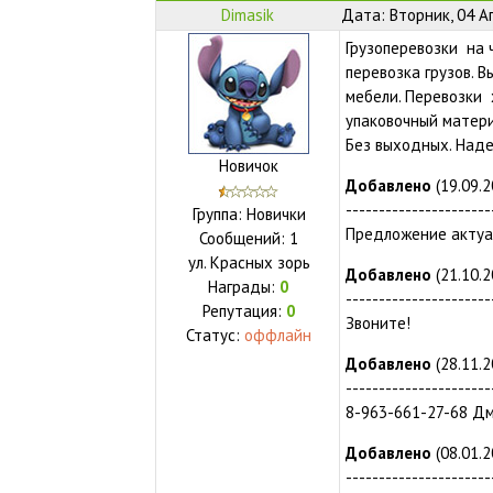
Dimasik
Дата: Вторник, 04 А
Грузоперевозки на 
перевозка грузов. В
мебели. Перевозки 
упаковочный материа
Без выходных. Над
Новичок
Добавлено
(19.09.2
----------------------
Группа: Новички
Предложение актуа
Сообщений:
1
ул.
Красных зорь
Добавлено
(21.10.2
Награды:
0
----------------------
Репутация:
0
Звоните!
Статус:
оффлайн
Добавлено
(28.11.2
----------------------
8-963-661-27-68 Д
Добавлено
(08.01.2
----------------------