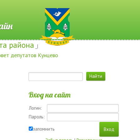
 Онлайн
та района
_|
овет депутатов Кунцево
Вход на сайт
Логин:
Пароль:
запомнить