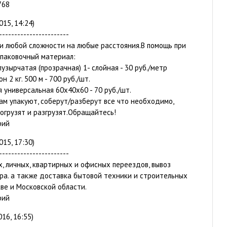
768
015, 14:24)
-----------------------
и любой сложности на любые расстояния.В помощь при
паковочный материал:
узырчатая (прозрачная) 1- слойная - 30 руб./метр
н 2 кг. 500 м - 700 руб./шт.
 универсальная 60х40х60 - 70 руб./шт.
ам упакуют, соберут/разберут все что необходимо,
погрузят и разгрузят.Обращайтесь!
рий
015, 17:30)
-----------------------
, личных, квартирных и офисных переездов, вывоз
ра. а также доставка бытовой техники и строительных
ве и Московской области.
рий
016, 16:55)