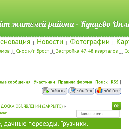
ителей района - Кунцево
Реновация
Новости
Фотографии
Кар
_|_
_|_
_|_
омов
Снос к/т Брест
Застройка 47-48 кварталов
С
_|_
_|_
_|_
вые сообщения
·
Участники
·
Правила форума
·
Поиск
·
RSS
]
ДОСКА ОБЪЯВЛЕНИЙ (ЗАКРЫТО)
»
чики.
 дачные переезды. Грузчики.