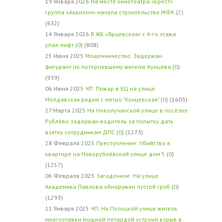
19 Января 2026
На месте кинотеатра «Брест»
группа «Аквилон» начала строительство МФК
(
2
)
(632)
14 Января 2026
В ЖК «Ярцевская» с 4-го этажа
упал лифт
(
0
) (808)
25 Июня 2025
Мошенничество: Задержан
фигурант по потерпевшему жителю Кунцева
(
0
)
(939)
06 Июня 2025
ЧП: Пожар в БЦ на улице
Молдавская рядом с метро "Кунцевская"
(
0
) (1603)
27 Марта 2025
На Новолучанской улице в посёлке
Рублёво задержан водитель за попытку дать
взятку сотрудникам ДПС
(
0
) (1273)
28 Февраля 2025
Преступление: Убийство в
квартире на Новорублёвской улице дом 5
(
0
)
(1257)
06 Февраля 2025
Загадочное: На улице
Академика Павлова обнаружен пустой гроб
(
0
)
(1293)
11 Января 2025
ЧП: На Полоцкой улице житель
многоэтажки мощной петардой устроил взрыв в