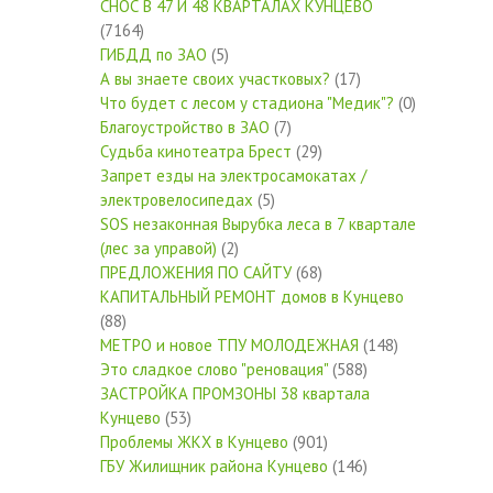
СНОС В 47 И 48 КВАРТАЛАХ КУНЦЕВО
(7164)
ГИБДД по ЗАО
(5)
А вы знаете своих участковых?
(17)
Что будет с лесом у стадиона "Медик"?
(0)
Благоустройство в ЗАО
(7)
Судьба кинотеатра Брест
(29)
Запрет езды на электросамокатах /
электровелосипедах
(5)
SOS незаконная Вырубка леса в 7 квартале
(лес за управой)
(2)
ПРЕДЛОЖЕНИЯ ПО САЙТУ
(68)
КАПИТАЛЬНЫЙ РЕМОНТ домов в Кунцево
(88)
МЕТРО и новое ТПУ МОЛОДЕЖНАЯ
(148)
Это сладкое слово "реновация"
(588)
ЗАСТРОЙКА ПРОМЗОНЫ 38 квартала
Кунцево
(53)
Проблемы ЖКХ в Кунцево
(901)
ГБУ Жилищник района Кунцево
(146)