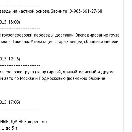
-----------------------
реезды на частной основе. Звоните! 8-963-661-27-68
015, 13:09)
-----------------------
грузоперевозки, переезды, доставки. Экспедирование груза.
зчиков. Такелаж. Утилизация старых вещей, сборщики мебели
015, 12:46)
-----------------------
о перевозке груза ( квартирный, дачный, офисный и другие
ом авто по Москве и Подмосковью (возможно ближние
015, 17:05)
-----------------------
НЫЕ, ДАЧНЫЕ переезды
 1 до 5 т