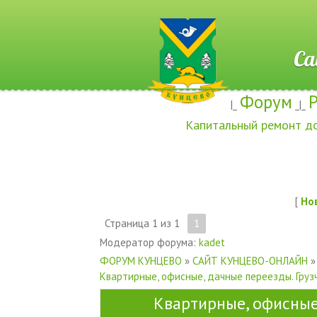
Сайт ж
Форум
|_
_|_
Капитальный ремонт д
[
Но
Страница
1
из
1
1
Модератор форума:
kadet
ФОРУМ КУНЦЕВО
»
САЙТ КУНЦЕВО-ОНЛАЙН
»
Квартирные, офисные, дачные переезды. Груз
Квартирные, офисные,