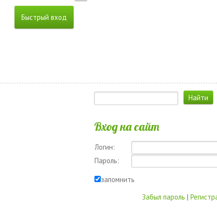
Вход на сайт
Логин:
Пароль:
запомнить
Забыл пароль
|
Регистр