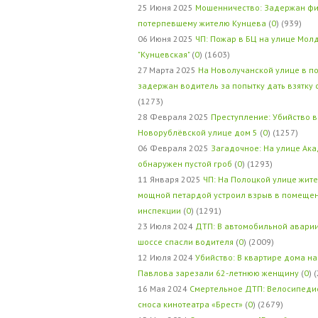
25 Июня 2025
Мошенничество: Задержан фи
потерпевшему жителю Кунцева
(
0
) (939)
06 Июня 2025
ЧП: Пожар в БЦ на улице Мол
"Кунцевская"
(
0
) (1603)
27 Марта 2025
На Новолучанской улице в п
задержан водитель за попытку дать взятку
(1273)
28 Февраля 2025
Преступление: Убийство в
Новорублёвской улице дом 5
(
0
) (1257)
06 Февраля 2025
Загадочное: На улице Ак
обнаружен пустой гроб
(
0
) (1293)
11 Января 2025
ЧП: На Полоцкой улице жит
мощной петардой устроил взрыв в помеще
инспекции
(
0
) (1291)
23 Июля 2024
ДТП: В автомобильной авари
шоссе спасли водителя
(
0
) (2009)
12 Июля 2024
Убийство: В квартире дома на
Павлова зарезали 62-летнюю женщину
(
0
) 
16 Мая 2024
Смертельное ДТП: Велосипедис
сноса кинотеатра «Брест»
(
0
) (2679)