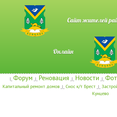
Сайт жителей район
Онлайн
Форум
Реновация
Новости
Фот
|_
_|_
_|_
_|_
Капитальный ремонт домов
Снос к/т Брест
Застро
_|_
_|_
Кунцево