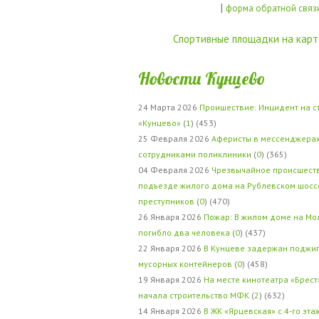
|
форма обратной связ
Спортивные площадки на карт
Новости Кунцево
24 Марта 2026
Проишествие: Инцидент на с
«Кунцево»
(
1
) (453)
25 Февраля 2026
Аферисты в мессенджерах
сотрудниками поликлиники
(
0
) (365)
04 Февраля 2026
Чрезвычайное происшеств
подъезде жилого дома на Рублевском шосс
преступников
(
0
) (470)
26 Января 2026
Пожар: В жилом доме на Мо
погибло два человека
(
0
) (437)
22 Января 2026
В Кунцеве задержан поджи
мусорных контейнеров
(
0
) (458)
19 Января 2026
На месте кинотеатра «Брест
начала строительство МФК
(
2
) (632)
14 Января 2026
В ЖК «Ярцевская» с 4-го эта