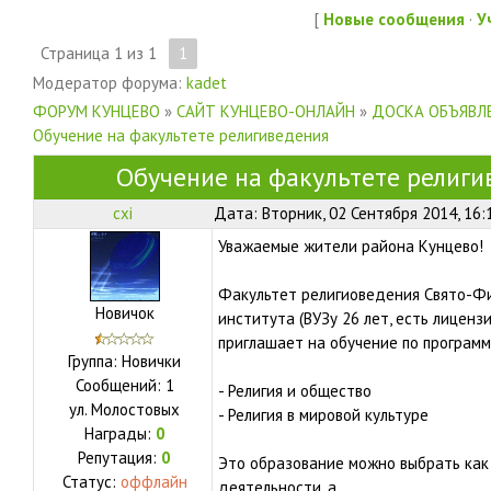
[
Новые сообщения
·
У
Страница
1
из
1
1
Модератор форума:
kadet
ФОРУМ КУНЦЕВО
»
САЙТ КУНЦЕВО-ОНЛАЙН
»
ДОСКА ОБЪЯВЛЕ
Обучение на факультете религиведения
Обучение на факультете религи
cxi
Дата: Вторник, 02 Сентября 2014, 16:
Уважаемые жители района Кунцево!
Факультет религиоведения Свято-Ф
Новичок
института (ВУЗу 26 лет, есть лиценз
приглашает на обучение по програм
Группа: Новички
Сообщений:
1
- Религия и общество
ул.
Молостовых
- Религия в мировой культуре
Награды:
0
Репутация:
0
Это образование можно выбрать как
Статус:
оффлайн
деятельности, а