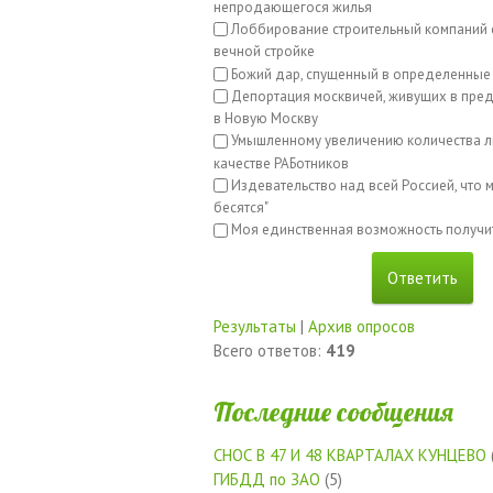
непродающегося жилья
Лоббирование строительный компаний с
вечной стройке
Божий дар, спущенный в определенные
Депортация москвичей, живущих в пред
в Новую Москву
Умышленному увеличению количества л
качестве РАБотников
Издевательство над всей Россией, что м
бесятся"
Моя единственная возможность получи
Результаты
|
Архив опросов
Всего ответов:
419
Последние сообщения
СНОС В 47 И 48 КВАРТАЛАХ КУНЦЕВО
ГИБДД по ЗАО
(5)