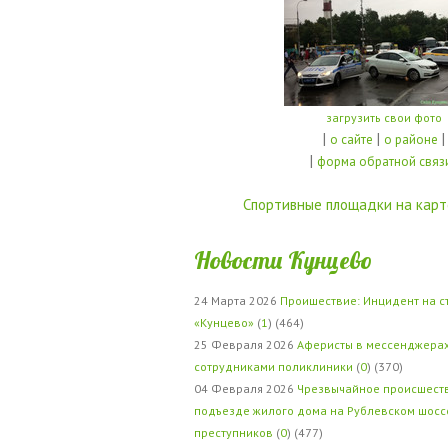
загрузить свои фото
|
|
|
о сайте
о районе
|
форма обратной связ
Спортивные площадки на карт
Новости Кунцево
24 Марта 2026
Проишествие: Инцидент на с
«Кунцево»
(
1
) (464)
25 Февраля 2026
Аферисты в мессенджерах
сотрудниками поликлиники
(
0
) (370)
04 Февраля 2026
Чрезвычайное происшеств
подъезде жилого дома на Рублевском шосс
преступников
(
0
) (477)