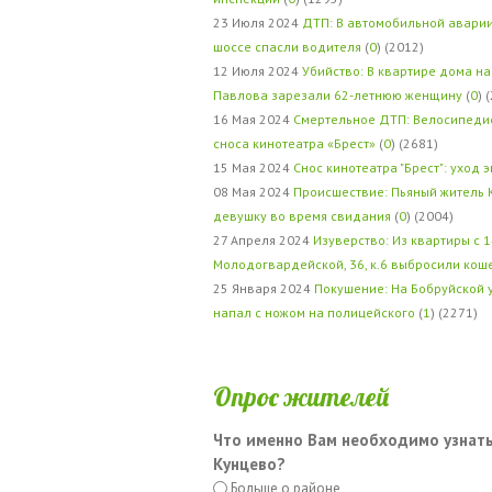
23 Июля 2024
ДТП: В автомобильной авари
шоссе спасли водителя
(
0
) (2012)
12 Июля 2024
Убийство: В квартире дома на
Павлова зарезали 62-летнюю женщину
(
0
) 
16 Мая 2024
Смертельное ДТП: Велосипедис
сноса кинотеатра «Брест»
(
0
) (2681)
15 Мая 2024
Снос кинотеатра "Брест": уход 
08 Мая 2024
Происшествие: Пьяный житель 
девушку во время свидания
(
0
) (2004)
27 Апреля 2024
Изуверство: Из квартиры с 1
Молодогвардейской, 36, к.6 выбросили кош
25 Января 2024
Покушение: На Бобруйской 
напал с ножом на полицейского
(
1
) (2271)
Опрос жителей
Что именно Вам необходимо узнать
Кунцево?
Больше о районе