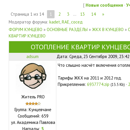
[
Новые сообщения
·
У
Страница
1
из
14
1
2
3
…
13
14
»
Модератор форума:
kadet
,
RAE
,
сосед
ФОРУМ КУНЦЕВО
»
ОСНОВНЫЕ РАЗДЕЛЫ
»
ЖКХ В КУНЦЕВО
»
КВАРТИР КУНЦЕВО
ОТОПЛЕНИЕ КВАРТИР КУНЦЕВ
adsum
Дата: Среда, 23 Сентября 2009, 23:4
Что слышно насчёт включения отопл
Тарифы ЖКХ на 2011 и 2012 год.
Прикрепления:
6937774.zip
·
2
(13.5 Kb)
Житель PRO
Группа: Кунцевчане
Сообщений:
659
ул.
Академика Павлова
Награды:
5