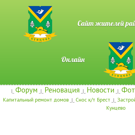
Сайт жителей район
Онлайн
Форум
Реновация
Новости
Фот
|_
_|_
_|_
_|_
Капитальный ремонт домов
Снос к/т Брест
Застро
_|_
_|_
Кунцево