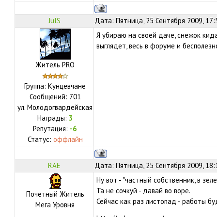
JulS
Дата: Пятница, 25 Сентября 2009, 17:
Я убираю на своей даче, снежок кида
выглядет, весь в форуме и бесполез
Житель PRO
Группа: Кунцевчане
Сообщений:
701
ул.
Молодогвардейская
Награды:
3
Репутация:
-6
Статус:
оффлайн
RAE
Дата: Пятница, 25 Сентября 2009, 18
Ну вот - "частный собственник, в зел
Та не сочкуй - давай во воре.
Почетный Житель
Сейчас как раз листопад - работы бу
Мега Уровня