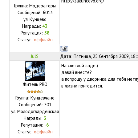
http://zakuncevo.org/
Группа: Модераторы
Сообщений:
6013
ул.
Кунцево
Награды:
43
Репутация:
58
Статус:
оффлайн
JulS
Дата: Пятница, 25 Сентября 2009, 18
На светлой ладе:)
давай вместе?
а попрошу у дворника для тебя метлу 
Житель PRO
в жизни пригодится.
Группа: Кунцевчане
Сообщений:
701
ул.
Молодогвардейская
Награды:
3
Репутация:
-6
Статус:
оффлайн