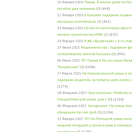
26 Января 2026
Пожар: В жилом доме на Мо
погибло два человека
(
0
) (440)
22 Января 2026
В Кунцеве задержан поджи
мусорных контейнеров
(
0
) (462)
19 Января 2026
На месте кинотеатра «Брест
начала строительство МФК
(
2
) (635)
14 Января 2026
В ЖК «Ярцевская» с 4-го эта
25 Июня 2025
Мошенничество: Задержан фи
потерпевшему жителю Кунцева
(
0
) (945)
06 Июня 2025
ЧП: Пожар в БЦ на улице Мол
"Кунцевская"
(
0
) (1606)
27 Марта 2025
На Новолучанской улице в п
задержан водитель за попытку дать взятку
(1274)
28 Февраля 2025
Преступление: Убийство в
Новорублёвской улице дом 5
(
0
) (1260)
06 Февраля 2025
Загадочное: На улице Ак
обнаружен пустой гроб
(
0
) (1294)
11 Января 2025
ЧП: На Полоцкой улице жит
мощной петардой устроил взрыв в помеще
инспекции
(
0
) (1295)