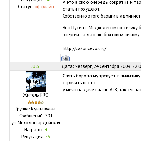
А это в свою очередь сократит и та
Статус:
оффлайн
статьи похудеют.
Собственно этого барыги в админист
Вон Путин с Медведевым по телику 
энергии - а дальше болтовни никому
http://zakuncevo.org/
JulS
Дата: Четверг, 24 Сентября 2009, 22:
Опять борода мудрсвует, в пылытику 
строчить посты.
у меян на даче вааще АГВ, так тчо мн
Житель PRO
Группа: Кунцевчане
Сообщений:
701
ул.
Молодогвардейская
Награды:
3
Репутация:
-6