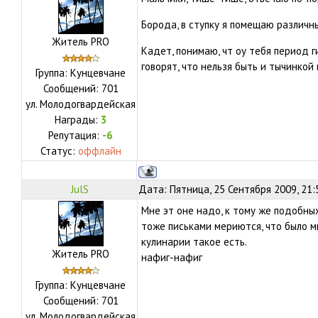
Борода, в ступку я помещаю различны
Житель PRO
Кадет, понимаю, чт оу тебя период г
говорят, что нельзя быть и тычинкой
Группа: Кунцевчане
Сообщений:
701
ул.
Молодогвардейская
Награды:
3
Репутация:
-6
Статус:
оффлайн
JulS
Дата: Пятница, 25 Сентября 2009, 21
Мне эт оне надо, к тому же подобных
тоже письками мериются, что было м
кулинарии такое есть.
Житель PRO
нафиг-нафиг
Группа: Кунцевчане
Сообщений:
701
ул.
Молодогвардейская