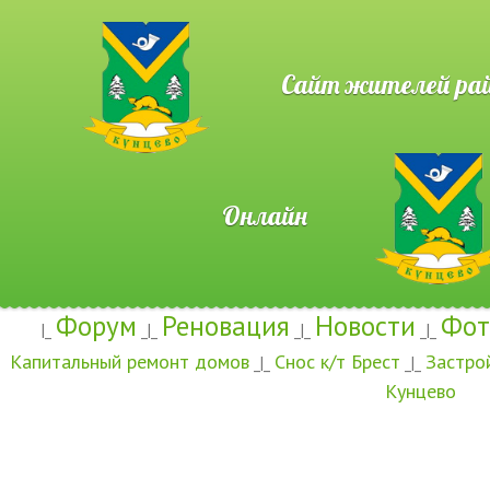
Сайт жителей район
Онлайн
Форум
Реновация
Новости
Фот
|_
_|_
_|_
_|_
Капитальный ремонт домов
Снос к/т Брест
Застро
_|_
_|_
Кунцево