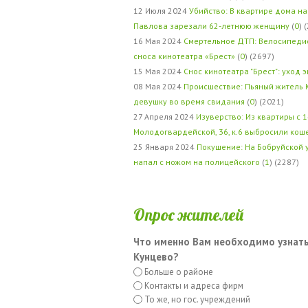
12 Июля 2024
Убийство: В квартире дома на
Павлова зарезали 62-летнюю женщину
(
0
) 
16 Мая 2024
Смертельное ДТП: Велосипедис
сноса кинотеатра «Брест»
(
0
) (2697)
15 Мая 2024
Снос кинотеатра "Брест": уход 
08 Мая 2024
Происшествие: Пьяный житель 
девушку во время свидания
(
0
) (2021)
27 Апреля 2024
Изуверство: Из квартиры с 1
Молодогвардейской, 36, к.6 выбросили кош
25 Января 2024
Покушение: На Бобруйской 
напал с ножом на полицейского
(
1
) (2287)
Опрос жителей
Что именно Вам необходимо узнать
Кунцево?
Больше о районе
Контакты и адреса фирм
То же, но гос. учреждений