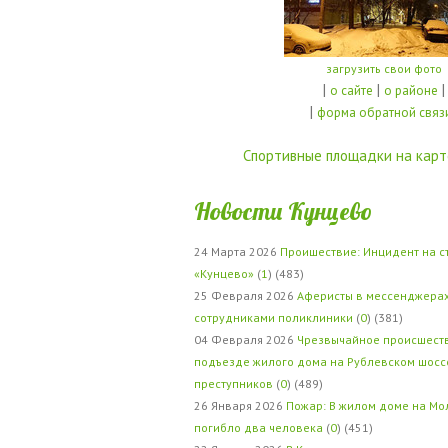
загрузить свои фото
|
|
|
о сайте
о районе
|
форма обратной связ
Спортивные площадки на карт
Новости Кунцево
24 Марта 2026
Проишествие: Инцидент на с
«Кунцево»
(
1
) (483)
25 Февраля 2026
Аферисты в мессенджерах
сотрудниками поликлиники
(
0
) (381)
04 Февраля 2026
Чрезвычайное происшеств
подъезде жилого дома на Рублевском шосс
преступников
(
0
) (489)
26 Января 2026
Пожар: В жилом доме на Мо
погибло два человека
(
0
) (451)