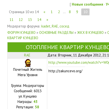
[
Новые сообщения
·
У
Страница
10
из
14
«
1
2
…
8
9
10
11
12
13
14
»
Модератор форума:
kadet
,
RAE
,
сосед
ФОРУМ КУНЦЕВО
»
ОСНОВНЫЕ РАЗДЕЛЫ
»
ЖКХ В КУНЦЕВО
»
КВАРТИР КУНЦЕВО
ОТОПЛЕНИЕ КВАРТИР КУНЦЕВ
RAE
Дата: Вторник, 11 Декабря 2012, 21:
http://www.youtube.com/watch?v=W
Почетный Житель
http://zakuncevo.org/
Мега Уровня
Группа: Модераторы
Сообщений:
6013
ул.
Кунцево
Награды:
43
Репутация:
58