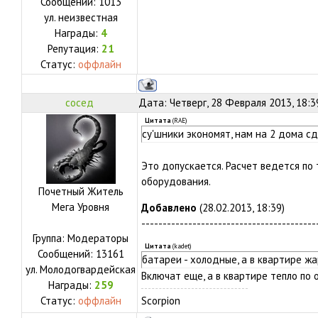
Сообщений:
1013
ул.
неизвестная
Награды:
4
Репутация:
21
Статус:
оффлайн
сосед
Дата: Четверг, 28 Февраля 2013, 18:
Цитата
(
RAE
)
су'шники экономят, нам на 2 дома сд
Это допускается. Расчет ведется по
оборудования.
Почетный Житель
Мега Уровня
Добавлено
(28.02.2013, 18:39)
-----------------------------------------
Группа: Модераторы
Цитата
(
kadet
)
Сообщений:
13161
батареи - холодные, а в квартире жар
ул.
Молодогвардейская
Включат еще, а в квартире тепло по 
Награды:
259
Статус:
оффлайн
Scorpion