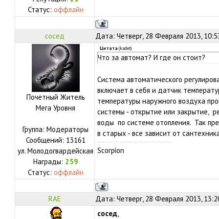
Статус:
оффлайн
сосед
Дата: Четверг, 28 Февраля 2013, 10:
Цитата
(
kadet
)
Что за автомат? И где он стоит?
Система автоматического регулиров
включает в себя и датчик температур
Почетный Житель
температуры наружного воздуха пр
Мега Уровня
системы - открытие или закрытие, р
воды по системе отопления. Так пре
Группа: Модераторы
в старых - все зависит от сантехни
Сообщений:
13161
Scorpion
ул.
Молодогвардейская
Награды:
259
Статус:
оффлайн
RAE
Дата: Четверг, 28 Февраля 2013, 13:
сосед
,