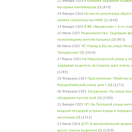
22 Января 2026
В Кунцеве задержан поджи
мусорных контейнеров
(
0
) (470)
19 Января 2026
На месте кинотеатра «Брест
начала строительство МФК
(
2
) (649)
14 Января 2026
В ЖК «Ярцевская» с 4-го эта
25 Июня 2025
Мошенничество: Задержан фи
потерпевшему жителю Кунцева
(
0
) (953)
06 Июня 2025
ЧП: Пожар в БЦ на улице Мол
"Кунцевская"
(
0
) (1619)
27 Марта 2025
На Новолучанской улице в п
задержан водитель за попытку дать взятку
(1283)
28 Февраля 2025
Преступление: Убийство в
Новорублёвской улице дом 5
(
0
) (1271)
06 Февраля 2025
Загадочное: На улице Ак
обнаружен пустой гроб
(
0
) (1303)
11 Января 2025
ЧП: На Полоцкой улице жит
мощной петардой устроил взрыв в помеще
инспекции
(
0
) (1312)
23 Июля 2024
ДТП: В автомобильной авари
шоссе спасли водителя
(
0
) (2029)