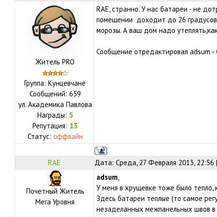
RAE, странно. У нас батареи - не до
помещении доходит до 26 градусов 
морозы. А ваш дом надо утеплять,ка
Сообщение отредактировал
adsum
-
Житель PRO
Группа: Кунцевчане
Сообщений:
659
ул.
Академика Павлова
Награды:
5
Репутация:
13
Статус:
оффлайн
RAE
Дата: Среда, 27 Февраля 2013, 22:56
adsum
,
У меня в хрущевке тоже было тепло, 
Почетный Житель
Здесь батареи теплые (то самое регу
Мега Уровня
незаделанных межпанельных швов в 