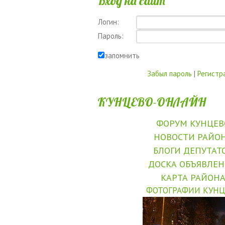
Вход на сайт
Логин:
Пароль:
запомнить
Забыл пароль
|
Регистр
КУНЦЕВО-ОНЛАЙН
ФОРУМ КУНЦЕВ
НОВОСТИ РАЙО
БЛОГИ ДЕПУТАТ
ДОСКА ОБЪЯВЛЕ
КАРТА РАЙОН
ФОТОГРАФИИ КУНЦ