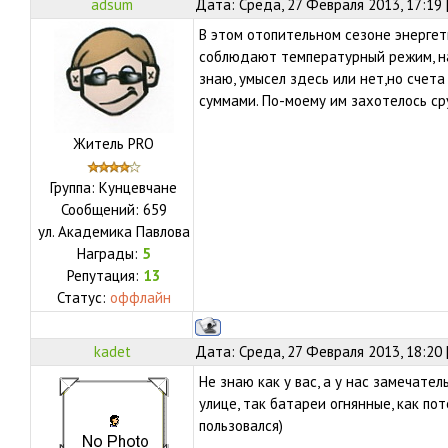
adsum
Дата: Среда, 27 Февраля 2013, 17:19
В этом отопительном сезоне энерге
соблюдают температурный режим, на
знаю, умысел здесь или нет,но счет
суммами. По-моему им захотелось ср
Житель PRO
Группа: Кунцевчане
Сообщений:
659
ул.
Академика Павлова
Награды:
5
Репутация:
13
Статус:
оффлайн
kadet
Дата: Среда, 27 Февраля 2013, 18:20
Не знаю как у вас, а у нас замечате
улице, так батареи огнянные, как по
пользовался)