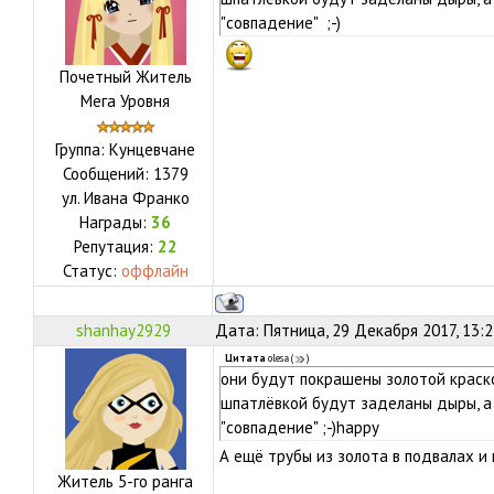
"совпадение" ;-)
Почетный Житель
Мега Уровня
Группа: Кунцевчане
Сообщений:
1379
ул.
Ивана Франко
Награды:
36
Репутация:
22
Статус:
оффлайн
shanhay2929
Дата: Пятница, 29 Декабря 2017, 13:
Цитата
olesa
(
)
они будут покрашены золотой краско
шпатлёвкой будут заделаны дыры, а п
"совпадение" ;-)happy
А ещё трубы из золота в подвалах и
Житель 5-го ранга