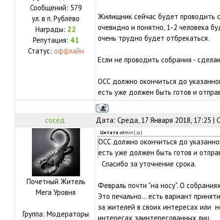
Сообщений:
579
Жилищник сейчас будет проводить с
ул.
в п. Рублёво
очевидно и понятно, 1-2 человека буд
Награды:
22
очень трудно будет отбрекаться.
Репутация:
41
Статус:
оффлайн
Если не проводить собрания - сдела
ОСС должно окончиться до указанног
есть уже должен быть готов и отпра
сосед
Дата: Среда, 17 Января 2018, 17:25 |
Цитата
admin
(
)
ОСС должно окончиться до указанног
есть уже должен быть готов и отпра
Спасибо за уточнение срока.
Почетный Житель
Февраль почти "на носу". О собрания
Мега Уровня
Это печально... есть вариант приня
за жителей в своих интересах или н
Группа: Модераторы
интересах заинтересованных лиц.