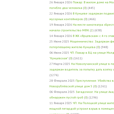
26 Января 2026
Пожар: В жилом доме на Мо
погибло два человека
(
0
) (445)
22 Января 2026
В Кунцеве задержан поджи
мусорных контейнеров
(
0
) (466)
19 Января 2026
На месте кинотеатра «Брест
начала строительство МФК
(
2
) (638)
14 Января 2026
В ЖК «Ярцевская» с 4-го эта
25 Июня 2025
Мошенничество: Задержан фи
потерпевшему жителю Кунцева
(
0
) (948)
06 Июня 2025
ЧП: Пожар в БЦ на улице Мол
"Кунцевская"
(
0
) (1611)
27 Марта 2025
На Новолучанской улице в п
задержан водитель за попытку дать взятку
(1276)
28 Февраля 2025
Преступление: Убийство в
Новорублёвской улице дом 5
(
0
) (1261)
06 Февраля 2025
Загадочное: На улице Ак
обнаружен пустой гроб
(
0
) (1296)
11 Января 2025
ЧП: На Полоцкой улице жит
мощной петардой устроил взрыв в помеще