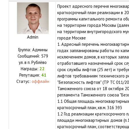
Проект адресного перечня многоква
краткосрочный план реализации в 20
программы капитального ремонта об
на территории города Москвы (далее
на территории внутригородского му
Admin
городе Москве
1. Адресный перечень многоквартирны
Группа: Админы
годах запланированы работы по кап
Сообщений:
579
исключением домов, в которых запл
ул.
в п. Рублёво
отработавшего назначенный срок сл
Награды:
22
срок службы лифтов (25 лет) и треб
Репутация:
41
лифтов требованиям технического р
Статус:
оффлайн
"Безопасность лифтов" (ТР ТС 011/2
Таможенного союза от 18 октября 201
регламента Таможенного союза "Без
1.1 Общая площадь многоквартирных
краткосрочный план, кв.м. 316 393
1.2 Год реализации краткосрочного п
площади многоквартирных домов (п.
краткосрочный план, соответствующи