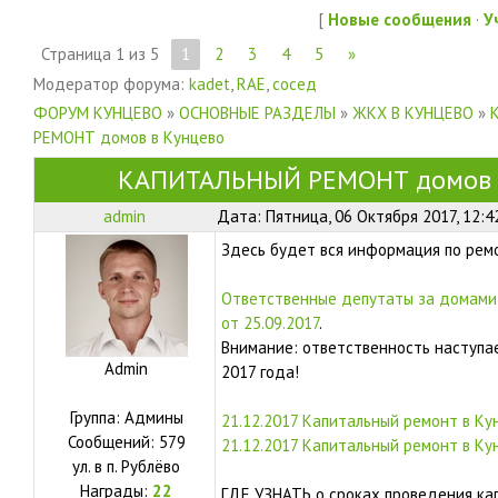
[
Новые сообщения
·
У
Страница
1
из
5
1
2
3
4
5
»
Модератор форума:
kadet
,
RAE
,
сосед
ФОРУМ КУНЦЕВО
»
ОСНОВНЫЕ РАЗДЕЛЫ
»
ЖКХ В КУНЦЕВО
»
РЕМОНТ домов в Кунцево
КАПИТАЛЬНЫЙ РЕМОНТ домов 
admin
Дата: Пятница, 06 Октября 2017, 12:4
Здесь будет вся информация по рем
Ответственные депутаты за домами
от 25.09.2017
.
Внимание: ответственность наступае
Admin
2017 года!
Группа: Админы
21.12.2017 Капитальный ремонт в Ку
Сообщений:
579
21.12.2017 Капитальный ремонт в Ку
ул.
в п. Рублёво
Награды:
22
ГДЕ УЗНАТЬ о сроках проведения ка