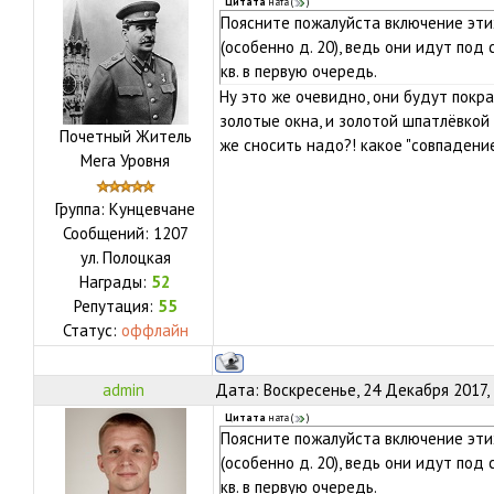
Цитата
ната
(
)
Поясните пожалуйста включение эти
(особенно д. 20), ведь они идут под
кв. в первую очередь.
Ну это же очевидно, они будут покр
золотые окна, и золотой шпатлёвкой 
Почетный Житель
же сносить надо?! какое "совпадение
Мега Уровня
Группа: Кунцевчане
Сообщений:
1207
ул.
Полоцкая
Награды:
52
Репутация:
55
Статус:
оффлайн
admin
Дата: Воскресенье, 24 Декабря 2017,
Цитата
ната
(
)
Поясните пожалуйста включение эти
(особенно д. 20), ведь они идут под
кв. в первую очередь.