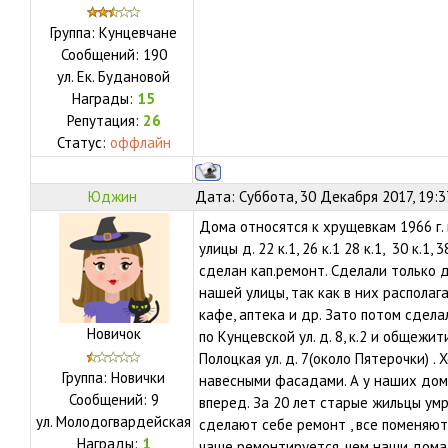
Группа: Кунцевчане
Сообщений:
190
ул.
Ек. Будановой
Награды:
15
Репутация:
26
Статус:
оффлайн
Юджин
Дата: Суббота, 30 Декабря 2017, 19:
Дома относятся к хрущевкам 1966 г.
улицы д. 22 к.1, 26 к.1 28 к.1, 30 к.1
сделан кап.ремонт. Сделали только д
нашей улицы, так как в них располаг
кафе, аптека и др. Зато потом сдел
Новичок
по Кунцевской ул. д. 8, к.2 и общежи
Полоцкая ул. д. 7(около Пятерочки)
Группа: Новички
навесными фасадами. А у наших домо
Сообщений:
9
вперед. За 20 лет старые жильцы ум
ул.
Молодогвардейская
сделают себе ремонт , все поменяют
Награды:
1
чаще ремонтируется, чем наши дома