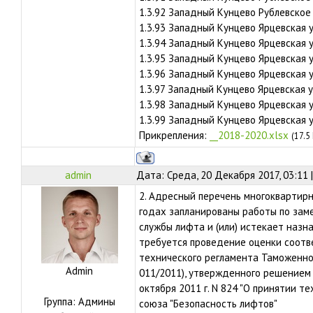
1.3.92 Западный Кунцево Рублевское
1.3.93 Западный Кунцево Ярцевская у
1.3.94 Западный Кунцево Ярцевская у
1.3.95 Западный Кунцево Ярцевская у
1.3.96 Западный Кунцево Ярцевская у
1.3.97 Западный Кунцево Ярцевская ул
1.3.98 Западный Кунцево Ярцевская ул
1.3.99 Западный Кунцево Ярцевская ул
Прикрепления:
__2018-2020.xlsx
(17.5
admin
Дата: Среда, 20 Декабря 2017, 03:11
2. Адресный перечень многоквартирны
годах запланированы работы по зам
службы лифта и (или) истекает назна
требуется проведение оценки соотв
технического регламента Таможенног
Admin
011/2011), утвержденного решением
октября 2011 г. N 824 "О принятии 
Группа: Админы
союза "Безопасность лифтов"