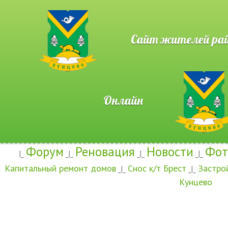
Сайт жителей район
Онлайн
Форум
Реновация
Новости
Фот
|_
_|_
_|_
_|_
Капитальный ремонт домов
Снос к/т Брест
Застро
_|_
_|_
Кунцево