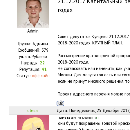
21.12.2017 Капитальный р
годах
Admin
Совет депутатов Кунцево 21.12.2017.
2018-2020 годах. КРУПНЫЙ ПЛАН.
Группа: Админы
Сообщений:
579
Рассмотрение краткосрочной програ
ул.
в п. Рублёво
2018-2020 года.
Награды:
22
Не согласовать или изменить, как у
Репутация:
41
Москвы. Для депутатов есть или согла
Статус:
оффлайн
если не примут никакого решения, т
Проект адресного перечня можно по
olesa
Дата: Понедельник, 25 Декабря 2017,
Цитата
Евгений_Юрьевич
(
)
они будут покрашены золотой краско
шпатлёвкой будут заделаны дыры, а п