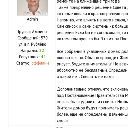
ремонте на ближайшие три года.
Также прикреплено решение Совета 
которые попали в краткосрочную про
Admin
Напомню, что влиять на него нельзя,
Сам список и сами системы - к больш
Группа: Админы
решении. Если бы не согласовали, то
Сообщений:
579
автоматом прошло бы. Это из-за По
ул.
в п. Рублёво
Награды:
22
Все собрания в указанных домах до
Репутация:
41
окончательно. Обычно проводит Жил
Статус:
оффлайн
рисует. Будьте внимательны! Не веди
абсолютно не бесплатный. Определит
а какой нет. Спешить не надо.
Дополнительно отмечу, что включены
под Постановление Правительства М
нельзя было удалить из списка. Но м
Жители домов будут принимать реше
более, еще не определены дальнейш
сноса.