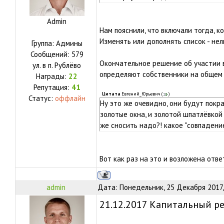
Admin
Нам пояснили, что включали тогда, к
Изменять или дополнять список - нел
Группа: Админы
Сообщений:
579
Окончательное решение об участии 
ул.
в п. Рублёво
определяют собственники на общем 
Награды:
22
Репутация:
41
Цитата
Евгений_Юрьевич
(
)
Статус:
оффлайн
Ну это же очевидно, они будут покр
золотые окна, и золотой шпатлёвкой 
же сносить надо?! какое "совпадение"
Вот как раз на это и возложена отв
admin
Дата: Понедельник, 25 Декабря 2017,
21.12.2017 Капитальный ре