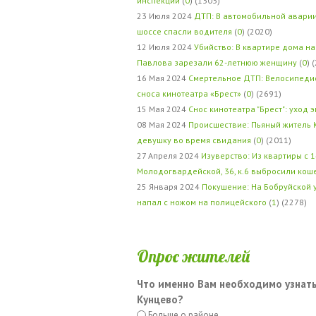
инспекции
(
0
) (1303)
23 Июля 2024
ДТП: В автомобильной авари
шоссе спасли водителя
(
0
) (2020)
12 Июля 2024
Убийство: В квартире дома на
Павлова зарезали 62-летнюю женщину
(
0
) 
16 Мая 2024
Смертельное ДТП: Велосипедис
сноса кинотеатра «Брест»
(
0
) (2691)
15 Мая 2024
Снос кинотеатра "Брест": уход 
08 Мая 2024
Происшествие: Пьяный житель 
девушку во время свидания
(
0
) (2011)
27 Апреля 2024
Изуверство: Из квартиры с 1
Молодогвардейской, 36, к.6 выбросили кош
25 Января 2024
Покушение: На Бобруйской 
напал с ножом на полицейского
(
1
) (2278)
Опрос жителей
Что именно Вам необходимо узнать
Кунцево?
Больше о районе