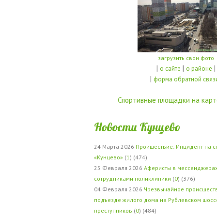
загрузить свои фото
|
|
|
о сайте
о районе
|
форма обратной связ
Спортивные площадки на карт
Новости Кунцево
24 Марта 2026
Проишествие: Инцидент на с
«Кунцево»
(
1
) (474)
25 Февраля 2026
Аферисты в мессенджерах
сотрудниками поликлиники
(
0
) (376)
04 Февраля 2026
Чрезвычайное происшеств
подъезде жилого дома на Рублевском шосс
преступников
(
0
) (484)