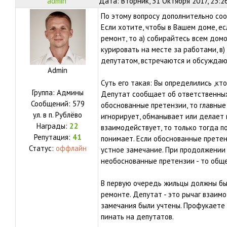
admin
Дата: Вторник, 31 Октября 2017, 23:2
По этому вопросу дополнительно со
Если хотите, чтобы в Вашем доме, ес
ремонт, то а) собирайтесь всем домо
курировать на месте за работами, в)
депутатом, встречаются и обсуждаю
Admin
Суть его такая: Вы определились ,кто 
Группа: Админы
Депутат сообщает об ответственных
Сообщений:
579
обоснованные претензии, то главные
ул.
в п. Рублёво
игнорирует, обманывает или делает 
Награды:
22
взаимодействует, то только тогда п
Репутация:
41
понимает. Если обоснованные претен
Статус:
оффлайн
устное замечание. При продолжении 
необоснованные претензии - то общ
В первую очередь жильцы должны бы
ремонте. Депутат - это рычаг взаим
замечания были учтены. Профукаете 
пинать на депутатов.