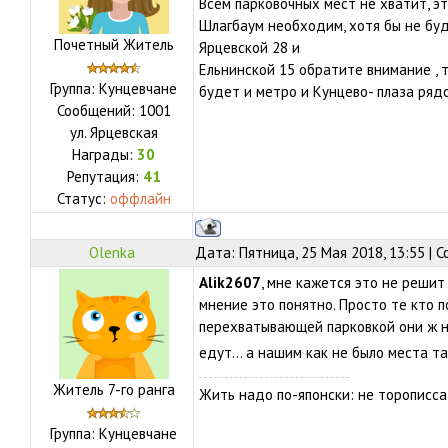
Всем парковочных мест не хватит, эт
Шлагбаум необходим, хотя бы не бу
Почетный Житель
Ярцевской 28 и
Ельнинской 15 обратите внимание , т
Группа: Кунцевчане
будет и метро и Кунцево- плаза рядо
Сообщений:
1001
ул.
Ярцевская
Награды:
30
Репутация:
41
Статус:
оффлайн
Olenka
Дата: Пятница, 25 Мая 2018, 13:55 |
Alik2607
, мне кажется это не решит 
мнение это понятно. Просто те кто 
перехватывающей парковкой они ж н
едут... а нашим как не было места та
Житель 7-го ранга
Жить надо по-японски: не торописса
Группа: Кунцевчане