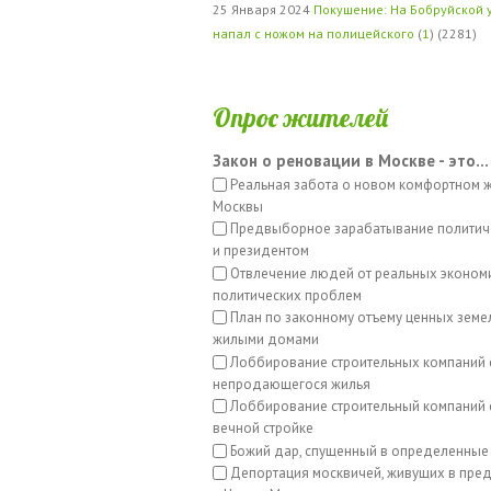
25 Января 2024
Покушение: На Бобруйской 
напал с ножом на полицейского
(
1
) (2281)
Опрос жителей
Закон о реновации в Москве - это...
Реальная забота о новом комфортном 
Москвы
Предвыборное зарабатывание политич
и президентом
Отвлечение людей от реальных эконом
политических проблем
План по законному отъему ценных земе
жилыми домами
Лоббирование строительных компаний 
непродающегося жилья
Лоббирование строительный компаний с
вечной стройке
Божий дар, спущенный в определенные
Депортация москвичей, живущих в пред