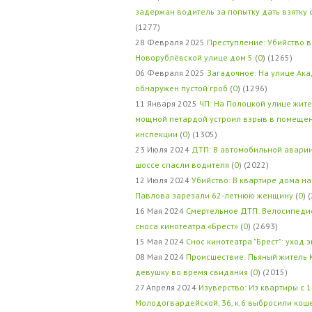
задержан водитель за попытку дать взятку
(1277)
28 Февраля 2025
Преступление: Убийство в
Новорублёвской улице дом 5
(
0
) (1265)
06 Февраля 2025
Загадочное: На улице Ак
обнаружен пустой гроб
(
0
) (1296)
11 Января 2025
ЧП: На Полоцкой улице жит
мощной петардой устроил взрыв в помеще
инспекции
(
0
) (1305)
23 Июля 2024
ДТП: В автомобильной авари
шоссе спасли водителя
(
0
) (2022)
12 Июля 2024
Убийство: В квартире дома на
Павлова зарезали 62-летнюю женщину
(
0
) 
16 Мая 2024
Смертельное ДТП: Велосипедис
сноса кинотеатра «Брест»
(
0
) (2693)
15 Мая 2024
Снос кинотеатра "Брест": уход 
08 Мая 2024
Происшествие: Пьяный житель 
девушку во время свидания
(
0
) (2015)
27 Апреля 2024
Изуверство: Из квартиры с 1
Молодогвардейской, 36, к.6 выбросили кош