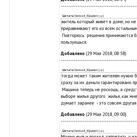
-----------------------------------------
Цитата
Евгений_Юрьевич
(
)
житель который живёт в доме, но не 
приравнивают его ко всем остальным
Повторюсь: решения принимаются бо
пользуешься.
Добавлено
(29 Мая 2018, 08:58)
-----------------------------------------
Цитата
Евгений_Юрьевич
(
)
тогда может таким жителям нужно бы
сразу за их деньги гарантировано п
Машина теперь не роскошь, а средс
выборе жилья другого жилья, как мне 
думает заранее - это совсем другая
Добавлено
(29 Мая 2018, 09:00)
-----------------------------------------
Цитата
Евгений_Юрьевич
(
)
Можно ещё и проход запретить, у на