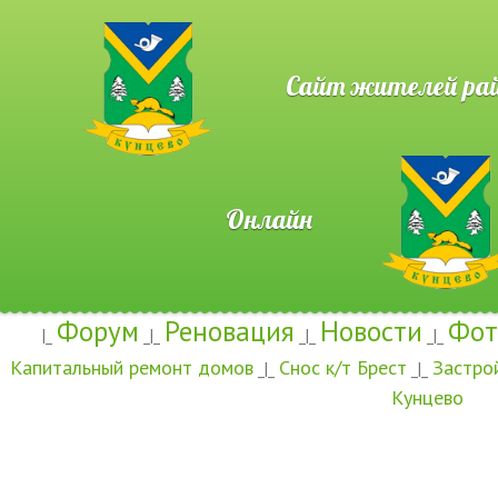
Сайт жителей район
Онлайн
Форум
Реновация
Новости
Фот
|_
_|_
_|_
_|_
Капитальный ремонт домов
Снос к/т Брест
Застро
_|_
_|_
Кунцево