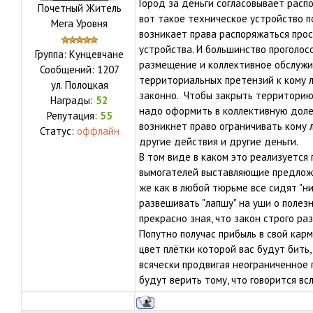
Город за деньги согласовывает рас
Почетный Житель
вот такое техническое устройство п
Мега Уровня
возникает права распоряжаться прос
устройства. И большинство проголос
Группа: Кунцевчане
размещение и коллективное обслужи
Сообщений:
1207
территориальных претензий к кому 
ул.
Полоцкая
законно. Чтобы закрыть территорию
Награды:
52
надо оформить в коллективную доле
Репутация:
55
возникнет право ограничивать кому л
Статус:
оффлайн
другие действия и другие деньги.
В том виде в каком это реализуется 
вымогателей выставляющие предложен
же как в любой тюрьме все сидят "ни
развешивать "лапшу" на уши о полезн
прекрасно зная, что закон строго р
Попутно получас прибыль в свой кар
цвет плётки которой вас будут бить, 
всячески продвигая неограниченное
будут верить тому, что говорится всл