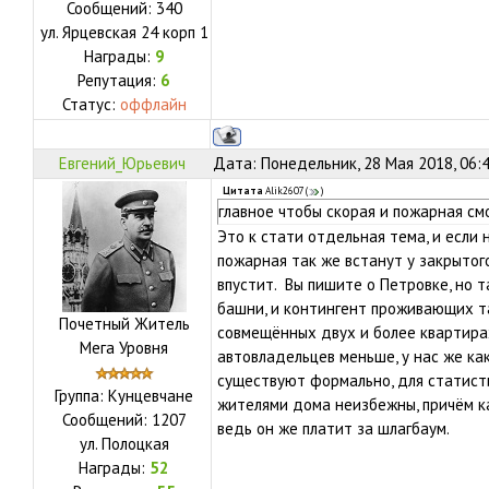
Сообщений:
340
ул.
Ярцевская 24 корп 1
Награды:
9
Репутация:
6
Статус:
оффлайн
Евгений_Юрьевич
Дата: Понедельник, 28 Мая 2018, 06:
Цитата
Alik2607
(
)
главное чтобы скорая и пожарная смог
Это к стати отдельная тема, и если 
пожарная так же встанут у закрытого
впустит. Вы пишите о Петровке, но 
башни, и контингент проживающих та
Почетный Житель
совмещённых двух и более квартирах
Мега Уровня
автовладельцев меньше, у нас же к
существуют формально, для статис
Группа: Кунцевчане
жителями дома неизбежны, причём к
Сообщений:
1207
ведь он же платит за шлагбаум.
ул.
Полоцкая
Награды:
52