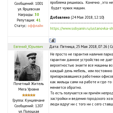
проблема решилась. Конечно , это не
Сообщений:
1001
будет чужих машин.
ул.
Ярцевская
Награды:
30
Добавлено
(24 Мая 2018, 12:10)
Репутация:
41
-----------------------------------------
Статус:
оффлайн
https://www.sobyanin.ru/ustanovka-
Евгений_Юрьевич
Дата: Пятница, 25 Мая 2018, 07:26 |
Не просто не гарантия наличия парк
гарантии данное устройство не даёт
вероятностью знаете все машины вс
каждый день мебель, или постоянно
припарковавшиеся работники офисов 
как жильцы сами на работе и где-то
Почетный Житель
меняется обратно.
Мега Уровня
То есть получается ни причём непро
застройки и ведения городского хозя
Группа: Кунцевчане
люди вдруг ни с того ни с сего став
Сообщений:
1207
ул.
Полоцкая