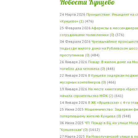
Новости Кунцево
24 Марта 2026
Проишествие: Инцидент на с
«Кунцево»
(
1
) (476)
25 Февраля 2026
Аферисты в мессенджерах
сотрудниками поликлиники
(
0
) (376)
04 Февраля 2026
Чрезвычайное происшеств
подъезде жилого дома на Рублевском шосс
преступников
(
0
) (484)
26 Января 2026
Пожар: В жилом доме на Мо
погибло два человека
(
0
) (446)
22 Января 2026
В Кунцеве задержан поджи
мусорных контейнеров
(
0
) (466)
19 Января 2026
На месте кинотеатра «Брест
начала строительство МФК
(
2
) (641)
14 Января 2026
В ЖК «Ярцевская» с 4-го эта
25 Июня 2025
Мошенничество: Задержан фи
потерпевшему жителю Кунцева
(
0
) (948)
06 Июня 2025
ЧП: Пожар в БЦ на улице Мол
"Кунцевская"
(
0
) (1612)
27 Марта 2025
На Новолучанской улице в п