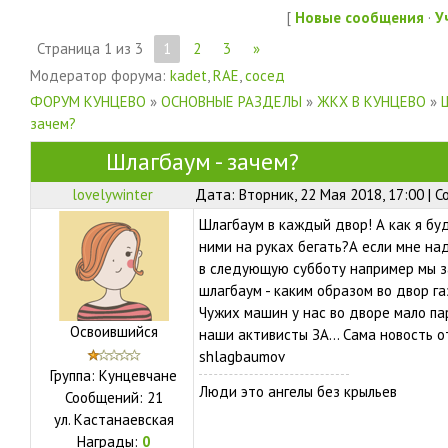
[
Новые сообщения
·
У
Страница
1
из
3
1
2
3
»
Модератор форума:
kadet
,
RAE
,
сосед
ФОРУМ КУНЦЕВО
»
ОСНОВНЫЕ РАЗДЕЛЫ
»
ЖКХ В КУНЦЕВО
»
зачем?
Шлагбаум - зачем?
lovelywinter
Дата: Вторник, 22 Мая 2018, 17:00 | 
Шлагбаум в каждый двор! А как я бу
ними на руках бегать?А если мне над
в следующую субботу например мы з
шлагбаум - каким образом во двор га
Чужих машин у нас во дворе мало па
Освоившийся
наши активисты ЗА... Сама новость о
shlagbaumov
Группа: Кунцевчане
Люди это ангелы без крыльев
Сообщений:
21
ул.
Кастанаевская
Награды:
0