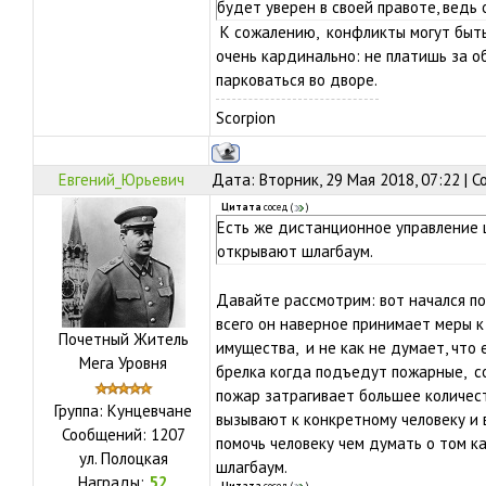
будет уверен в своей правоте, ведь 
К сожалению, конфликты могут быть,
очень кардинально: не платишь за о
парковаться во дворе.
Scorpion
Евгений_Юрьевич
Дата: Вторник, 29 Мая 2018, 07:22 | 
Цитата
сосед
(
)
Есть же дистанционное управление ш
открывают шлагбаум.
Давайте рассмотрим: вот начался по
всего он наверное принимает меры 
Почетный Житель
имущества, и не как не думает, что 
Мега Уровня
брелка когда подъедут пожарные, со
пожар затрагивает большее количест
Группа: Кунцевчане
вызывают к конкретному человеку и
Сообщений:
1207
помочь человеку чем думать о том к
ул.
Полоцкая
шлагбаум.
Награды:
52