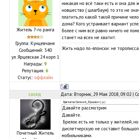
никакая но всё таки есть и она для 
новшество ( шлагбаум) то это не зна
платить,по какой такой причине чело
дома? Кого устраивает вариант успе
Житель 7-го ранга
более с ним всё равно ничего не пом
станет на всех не хватит.
Группа: Кунцевчане
Жить надо по-японски: не торописса
Сообщений:
340
ул.
Ярцевская 24 корп 1
Награды:
9
Репутация:
6
Статус:
оффлайн
сосед
Дата: Вторник, 29 Мая 2018, 09:02 | 
Цитата
Евгений_Юрьевич
(
)
Давайте рассмотрим
Давайте.
Брелок есть не только у жителей, но
диспетчерскую не составит большого
Почетный Житель
мобильниками.