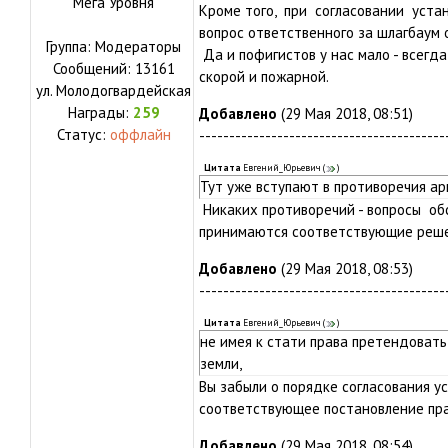
Мега Уровня
Кроме того, при согласовании устан
вопрос ответственного за шлагбаум 
Группа: Модераторы
Да и пофигистов у нас мало - всегда
Сообщений:
13161
скорой и пожарной.
ул.
Молодогвардейская
Награды:
259
Добавлено
(29 Мая 2018, 08:51)
Статус:
оффлайн
-----------------------------------------
Цитата
Евгений_Юрьевич
(
)
Тут уже вступают в противоречия а
Никаких противоречий - вопросы о
принимаются соответствующие решен
Добавлено
(29 Мая 2018, 08:53)
-----------------------------------------
Цитата
Евгений_Юрьевич
(
)
не имея к стати права претендовать
земли,
Вы забыли о порядке согласования у
соответствующее постановление пра
Добавлено
(29 Мая 2018, 08:54)