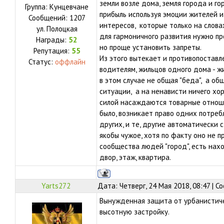
земли возле дома, земля города и г
Группа: Кунцевчане
прибыль используя эмоции жителей и
Сообщений:
1207
интересов, которые только на слов
ул.
Полоцкая
для гармоничного развития нужно пр
Награды:
52
но проще установить запреты.
Репутация:
55
Из этого вытекает и противопоставл
Статус:
оффлайн
водителям, жильцов одного дома - жи
в этом случае не общая "беда", а общ
ситуации, а на ненависти ничего хо
силой насаждаются товарные отноше
было, возникает право одних потреб
других, и те, другие автоматически
якобы чужое, хотя по факту оно не п
сообщества людей "город", есть на
двор, этаж, квартира.
Yarts272
Дата: Четверг, 24 Мая 2018, 08:47 | 
Вынужденная защита от урбанистиче
высотную застройку.