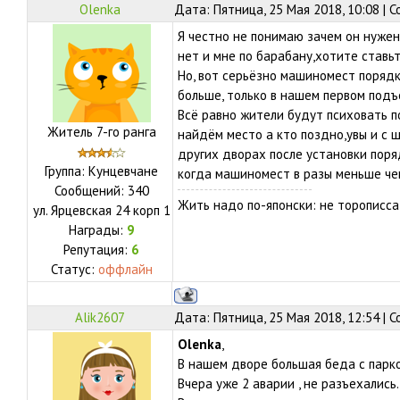
Olenka
Дата: Пятница, 25 Мая 2018, 10:08 |
Я честно не понимаю зачем он нужен
нет и мне по барабану,хотите ставьт
Но, вот серьёзно машиномест порядк
больше, только в нашем первом подъ
Всё равно жители будут психовать п
Житель 7-го ранга
найдём место а кто поздно,увы и с 
других дворах после установки поря
Группа: Кунцевчане
когда машиномест в разы меньше ч
Сообщений:
340
Жить надо по-японски: не торописса
ул.
Ярцевская 24 корп 1
Награды:
9
Репутация:
6
Статус:
оффлайн
Alik2607
Дата: Пятница, 25 Мая 2018, 12:54 |
Olenka
,
В нашем дворе большая беда с парков
Вчера уже 2 аварии , не разъехалис