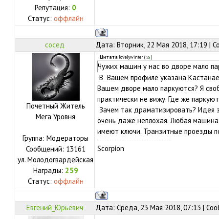
Репутация:
0
Статус:
оффлайн
сосед
Дата: Вторник, 22 Мая 2018, 17:19 | 
Цитата
lovelywinter
(
)
Чужих машин у нас во дворе мало па
В Вашем профиле указана Кастанаевс
Вашем дворе мало паркуются? Я своб
практически не вижу. Где же паркую
Почетный Житель
Зачем так драматизировать? Идея з
Мега Уровня
очень даже неплохая. Любая машина
имеют ключи. Транзитные проезды п
Группа: Модераторы
Scorpion
Сообщений:
13161
ул.
Молодогвардейская
Награды:
259
Статус:
оффлайн
Евгений_Юрьевич
Дата: Среда, 23 Мая 2018, 07:13 | С