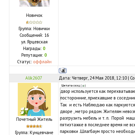
Новичок
Группа: Новички
Сообщений:
16
ул.
Ярцевская
Награды:
0
Репутация:
0
Статус:
оффлайн
Alik2607
Дата: Четверг, 24 Мая 2018, 12:10 | 
Цитата
сосед
(
)
двор используется как перехватыва
посторонние, приехавшие в соседни
Так и есть Наблюдаю как паркуются
дворе , метро рядом. Жителям невоз
разгрузить мебель и т. п. Порой маш
Почетный Житель
пятиэтажке в последнее время не в
парковки .Шлагбаум просто необходи
Группа: Кунцевчане