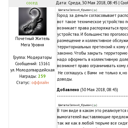
сосед
Дата: Среда, 30 Мая 2018, 08:45 | С
Цитата
Евгений_Юрьевич
(
)
Город за деньги согласовывает рас
вот такое техническое устройство п
возникает права распоряжаться прос
устройства. И большинство проголос
Почетный Житель
размещение и коллективное обслужи
Мега Уровня
территориальных претензий к кому 
законно. Чтобы закрыть территорию 
Группа: Модераторы
надо оформить в коллективную доле
Сообщений:
13161
возникнет право ограничивать кому 
ул.
Молодогвардейская
другие действия и другие деньги.
Не соглашусь с Вами не только я, н
Награды:
259
доводы.
Статус:
оффлайн
Добавлено
(30 Мая 2018, 08:43)
-----------------------------------------
Цитата
Евгений_Юрьевич
(
)
В том виде в каком это реализуется 
вымогателей выставляющие предложе
так же как в любой тюрьме все сидят