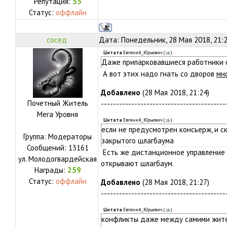
Репутация:
55
Статус:
оффлайн
сосед
Дата: Понедельник, 28 Мая 2018, 21:
Цитата
Евгений_Юрьевич
(
)
Даже припарковавшиеся работники о
А вот этих надо гнать со дворов
мн
Добавлено
(28 Мая 2018, 21:24)
Почетный Житель
-----------------------------------------
Мега Уровня
Цитата
Евгений_Юрьевич
(
)
если не предусмотрен консьерж, и с
Группа: Модераторы
закрытого шлагбаума
Сообщений:
13161
Есть же дистанционное управление 
ул.
Молодогвардейская
открывают шлагбаум.
Награды:
259
Статус:
оффлайн
Добавлено
(28 Мая 2018, 21:27)
-----------------------------------------
Цитата
Евгений_Юрьевич
(
)
конфликты даже между самими жите