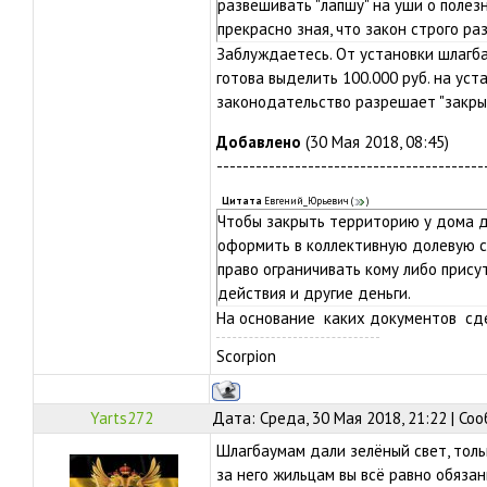
развешивать "лапшу" на уши о полез
прекрасно зная, что закон строго р
Заблуждаетесь. От установки шлагба
готова выделить 100.000 руб. на ус
законодательство разрешает "закры
Добавлено
(30 Мая 2018, 08:45)
-----------------------------------------
Цитата
Евгений_Юрьевич
(
)
Чтобы закрыть территорию у дома д
оформить в коллективную долевую с
право ограничивать кому либо присут
действия и другие деньги.
На основание каких документов сд
Scorpion
Yarts272
Дата: Среда, 30 Мая 2018, 21:22 | С
Шлагбаумам дали зелёный свет, толь
за него жильцам вы всё равно обязан