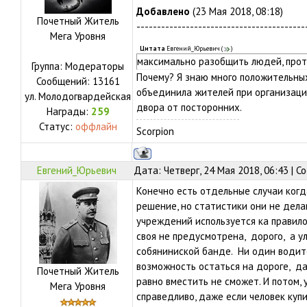
Добавлено
(23 Мая 2018, 08:18)
Почетный Житель
-----------------------------------------
Мега Уровня
Цитата
Евгений_Юрьевич
(
)
максимально разобщить людей, прот
Группа: Модераторы
Почему? Я знаю много положительны
Сообщений:
13161
объединила жителей при организаци
ул.
Молодогвардейская
двора от посторонних.
Награды:
259
Статус:
оффлайн
Scorpion
Евгений_Юрьевич
Дата: Четверг, 24 Мая 2018, 06:43 | 
Конечно есть отдельные случаи когд
решение, но статистики они не дел
учреждений используется ка правило 
своя не предусмотрена, дорого, а у
собяниниской банде. Ни один водите
возможность остаться на дороге, д
Почетный Житель
равно вместить не сможет. И потом
Мега Уровня
справедливо, даже если человек купи