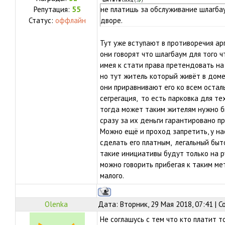
Цитата
сосед
(
)
Репутация:
55
не платишь за обслуживание шлагбау
Статус:
оффлайн
дворе.
Тут уже вступают в противоречия ар
они говорят что шлагбаум для того 
имея к стати права претендовать на
но тут житель который живёт в доме, 
они приравнивают его ко всем остал
сегрегация, то есть парковка для те
тогда может таким жителям нужно бы
сразу за их деньги гарантировано п
Можно ещё и проход запретить, у нас
сделать его платным, легальный бы
такие инициативы будут только на 
можно говорить прибегая к таким ме
малого.
Olenka
Дата: Вторник, 29 Мая 2018, 07:41 | 
Не соглашусь с тем что кто платит т