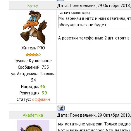
Ку-ку
Дата: Понедельник, 29 Октября 2018,
Цитата
Akademika
(
)
Мы звонили в мгтс и нам ответили, 
обслуживаться не будет.
А розетки телефонные 2 шт. стоят в 
Житель PRO
Группа: Кунцевчане
Сообщений:
755
ул.
Академика Павлова
54
Награды:
45
Репутация:
39
Статус:
оффлайн
Akademika
Дата: Понедельник, 29 Октября 2018,
мы, кстати, не увидели. Только радио
Вот и возникает вопрос. Что делать?