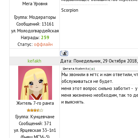
Мега Уровня
Scorpion
Группа: Модераторы
Сообщений:
13161
ул.
Молодогвардейская
Награды:
259
Статус:
оффлайн
kefakh
Дата: Понедельник, 29 Октября 2018,
Цитата
Akademika
(
)
Мы звонили в мгтс и нам ответили, 
обслуживаться не будет.
меня этот вопрос сильно заботит - 
меня жизненно необходим, так то де
и выяснять.
Житель 7-го ранга
Группа: Кунцевчане
Сообщений:
371
ул.
Ярцевская 33-1п1
(бывш МГ36-5)