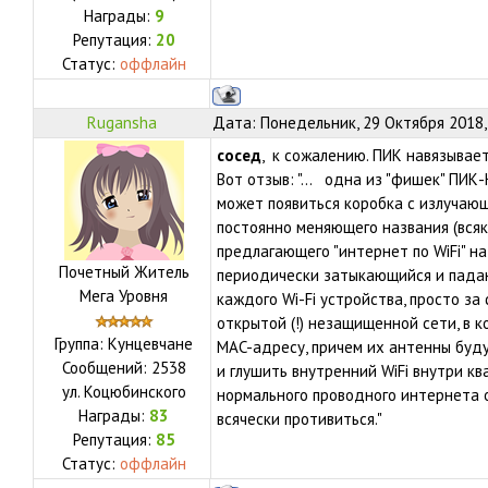
Награды:
9
Репутация:
20
Статус:
оффлайн
Rugansha
Дата: Понедельник, 29 Октября 2018,
сосед
, к сожалению. ПИК навязывает
Вот отзыв: "... одна из "фишек" ПИК
может появиться коробка с излучающ
постоянно меняющего названия (всякая 
предлагающего "интернет по WiFi" на
Почетный Житель
периодически затыкающийся и падаю
Мега Уровня
каждого Wi-Fi устройства, просто за
открытой (!) незащищенной сети, в 
Группа: Кунцевчане
MAC-адресу, причем их антенны буду
Сообщений:
2538
и глушить внутренний WiFi внутри к
ул.
Коцюбинского
нормального проводного интернета 
Награды:
83
всячески противиться."
Репутация:
85
Статус:
оффлайн