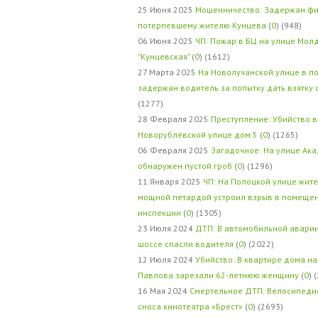
25 Июня 2025
Мошенничество: Задержан фи
потерпевшему жителю Кунцева
(
0
) (948)
06 Июня 2025
ЧП: Пожар в БЦ на улице Мол
"Кунцевская"
(
0
) (1612)
27 Марта 2025
На Новолучанской улице в п
задержан водитель за попытку дать взятку
(1277)
28 Февраля 2025
Преступление: Убийство в
Новорублёвской улице дом 5
(
0
) (1265)
06 Февраля 2025
Загадочное: На улице Ак
обнаружен пустой гроб
(
0
) (1296)
11 Января 2025
ЧП: На Полоцкой улице жит
мощной петардой устроил взрыв в помеще
инспекции
(
0
) (1305)
23 Июля 2024
ДТП: В автомобильной авари
шоссе спасли водителя
(
0
) (2022)
12 Июля 2024
Убийство: В квартире дома на
Павлова зарезали 62-летнюю женщину
(
0
) 
16 Мая 2024
Смертельное ДТП: Велосипедис
сноса кинотеатра «Брест»
(
0
) (2693)