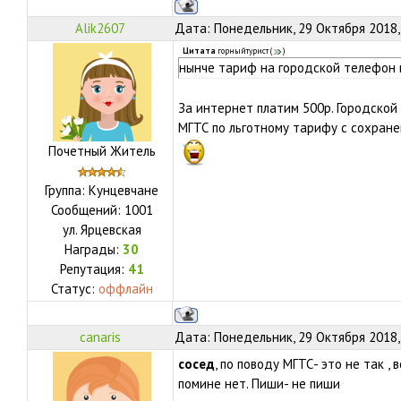
Alik2607
Дата: Понедельник, 29 Октября 2018,
Цитата
горныйтурист
(
)
нынче тариф на городской телефон 
За интернет платим 500р. Городской
МГТС по льготному тарифу с сохран
Почетный Житель
Группа: Кунцевчане
Сообщений:
1001
ул.
Ярцевская
Награды:
30
Репутация:
41
Статус:
оффлайн
canaris
Дата: Понедельник, 29 Октября 2018,
сосед
, по поводу МГТС- это не так ,
помине нет. Пиши- не пиши