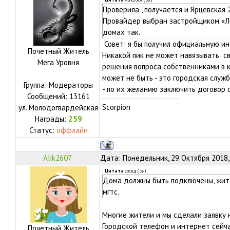
Цитата
Alik2607
(
)
Проверила , получается и Ярцевская 
Провайдер выбран застройщиком «Ле
домах так.
Совет: я бы получил официальную ин
Почетный Житель
Никакой пик не может навязывать св
Мега Уровня
решения вопроса собственниками в к
может не быть - это городская служ
Группа: Модераторы
- по их желанию заключить договор с
Сообщений:
13161
Scorpion
ул.
Молодогвардейская
Награды:
259
Статус:
оффлайн
Alik2607
Дата: Понедельник, 29 Октября 2018,
Цитата
сосед
(
)
Дома должны быть подключены, жите
мгтс.
Многие жители и мы сделали заявку н
Городской телефон и интернет сейч
Почетный Житель