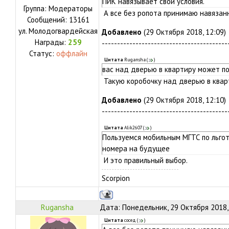
ПИК навязывает свои условия.
Группа: Модераторы
А все без ропота принимаю навязанн
Сообщений:
13161
ул.
Молодогвардейская
Добавлено
(29 Октября 2018, 12:09)
Награды:
259
-----------------------------------------
Статус:
оффлайн
Цитата
Rugansha
(
)
вас над дверью в квартиру может п
Такую коробочку над дверью в квар
Добавлено
(29 Октября 2018, 12:10)
-----------------------------------------
Цитата
Alik2607
(
)
Пользуемся мобильным МГТС по льго
номера на будущее
И это правильный выбор.
Scorpion
Rugansha
Дата: Понедельник, 29 Октября 2018,
Цитата
сосед
(
)