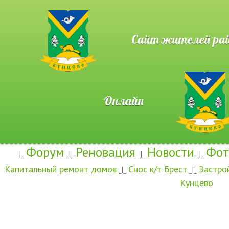
Сайт жителей район
Онлайн
Форум
Реновация
Новости
Фот
|_
_|_
_|_
_|_
Капитальный ремонт домов
Снос к/т Брест
Застро
_|_
_|_
Кунцево