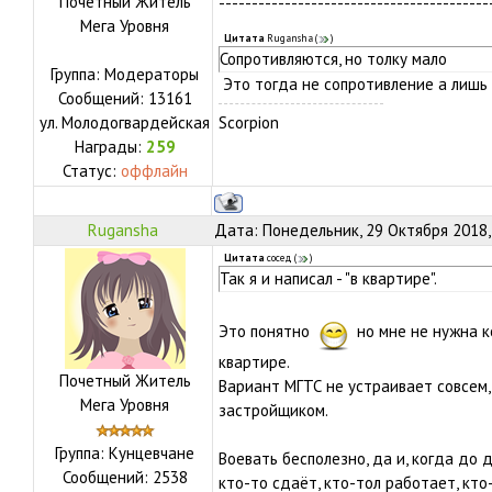
Почетный Житель
-----------------------------------------
Мега Уровня
Цитата
Rugansha
(
)
Сопротивляются, но толку мало
Группа: Модераторы
Это тогда не сопротивление а лишь 
Сообщений:
13161
ул.
Молодогвардейская
Scorpion
Награды:
259
Статус:
оффлайн
Rugansha
Дата: Понедельник, 29 Октября 2018,
Цитата
сосед
(
)
Так я и написал - "в квартире".
Это понятно
но мне не нужна к
квартире.
Почетный Житель
Вариант МГТС не устраивает совсем, 
Мега Уровня
застройщиком.
Группа: Кунцевчане
Воевать бесполезно, да и, когда до 
Сообщений:
2538
кто-то сдаёт, кто-тол работает, кто