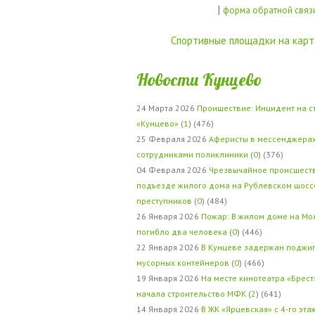
|
форма обратной связ
Спортивные площадки на карт
Новости Кунцево
24 Марта 2026
Проишествие: Инцидент на с
«Кунцево»
(
1
) (476)
25 Февраля 2026
Аферисты в мессенджерах
сотрудниками поликлиники
(
0
) (376)
04 Февраля 2026
Чрезвычайное происшеств
подъезде жилого дома на Рублевском шосс
преступников
(
0
) (484)
26 Января 2026
Пожар: В жилом доме на Мо
погибло два человека
(
0
) (446)
22 Января 2026
В Кунцеве задержан поджи
мусорных контейнеров
(
0
) (466)
19 Января 2026
На месте кинотеатра «Брест
начала строительство МФК
(
2
) (641)
14 Января 2026
В ЖК «Ярцевская» с 4-го эта