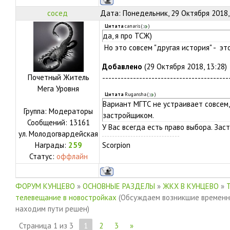
сосед
Дата: Понедельник, 29 Октября 2018,
Цитата
canaris
(
)
да, я про ТСЖ)
Но это совсем "другая история" - э
Добавлено
(29 Октября 2018, 13:28)
Почетный Житель
-----------------------------------------
Мега Уровня
Цитата
Rugansha
(
)
Вариант МГТС не устраивает совсем, 
Группа: Модераторы
застройщиком.
Сообщений:
13161
У Вас всегда есть право выбора. Зас
ул.
Молодогвардейская
Награды:
259
Scorpion
Статус:
оффлайн
ФОРУМ КУНЦЕВО
»
ОСНОВНЫЕ РАЗДЕЛЫ
»
ЖКХ В КУНЦЕВО
»
телевещание в новостройках
(Обсуждаем возникшие временн
находим пути решен)
Страница
1
из
3
1
2
3
»