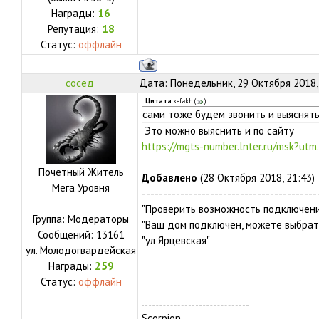
Награды:
16
Репутация:
18
Статус:
оффлайн
сосед
Дата: Понедельник, 29 Октября 2018,
Цитата
kefakh
(
)
сами тоже будем звонить и выяснять
Это можно выяснить и по сайту
https://mgts-number.lnter.ru/msk?utm..
Почетный Житель
Добавлено
(28 Октября 2018, 21:43)
Мега Уровня
-----------------------------------------
"Проверить возможность подключени
Группа: Модераторы
"Ваш дом подключен, можете выбрат
Сообщений:
13161
"ул Ярцевская"
ул.
Молодогвардейская
Награды:
259
Статус:
оффлайн
Scorpion