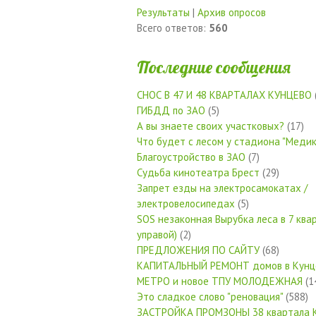
Результаты
|
Архив опросов
Всего ответов:
560
Последние сообщения
СНОС В 47 И 48 КВАРТАЛАХ КУНЦЕВО
ГИБДД по ЗАО
(5)
А вы знаете своих участковых?
(17)
Что будет с лесом у стадиона "Медик
Благоустройство в ЗАО
(7)
Судьба кинотеатра Брест
(29)
Запрет езды на электросамокатах /
электровелосипедах
(5)
SOS незаконная Вырубка леса в 7 квар
управой)
(2)
ПРЕДЛОЖЕНИЯ ПО САЙТУ
(68)
КАПИТАЛЬНЫЙ РЕМОНТ домов в Кунц
МЕТРО и новое ТПУ МОЛОДЕЖНАЯ
(1
Это сладкое слово "реновация"
(588)
ЗАСТРОЙКА ПРОМЗОНЫ 38 квартала 