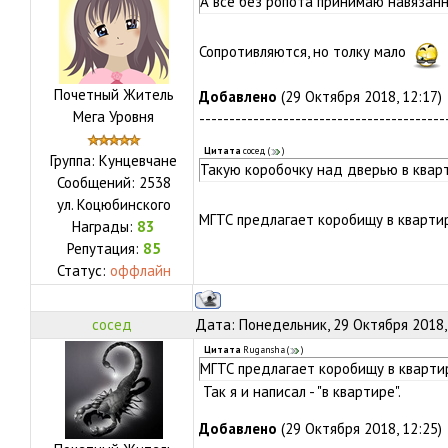
А все без ропота принимаю навязанн
Сопротивляются, но толку мало
Почетный Житель
Добавлено
(29 Октября 2018, 12:17)
Мега Уровня
-----------------------------------------
Цитата
сосед
(
)
Группа: Кунцевчане
Такую коробочку над дверью в кварт
Сообщений:
2538
ул.
Коцюбинского
МГТС предлагает коробищу в кварти
Награды:
83
Репутация:
85
Статус:
оффлайн
сосед
Дата: Понедельник, 29 Октября 2018,
Цитата
Rugansha
(
)
МГТС предлагает коробищу в квартир
Так я и написал - "в квартире".
Добавлено
(29 Октября 2018, 12:25)