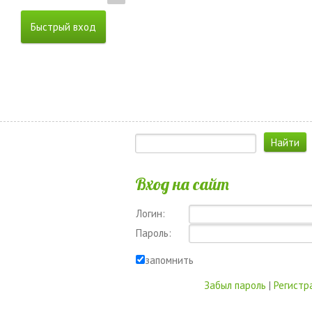
Вход на сайт
Логин:
Пароль:
запомнить
Забыл пароль
|
Регистр