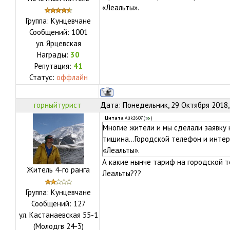
«Леальты».
Группа: Кунцевчане
Сообщений:
1001
ул.
Ярцевская
Награды:
30
Репутация:
41
Статус:
оффлайн
горныйтурист
Дата: Понедельник, 29 Октября 2018,
Цитата
Alik2607
(
)
Многие жители и мы сделали заявку 
тишина...Городской телефон и инте
«Леальты».
А какие нынче тариф на городской 
Житель 4-го ранга
Леальты???
Группа: Кунцевчане
Сообщений:
127
ул.
Кастанаевская 55-1
(Молодгв 24-3)