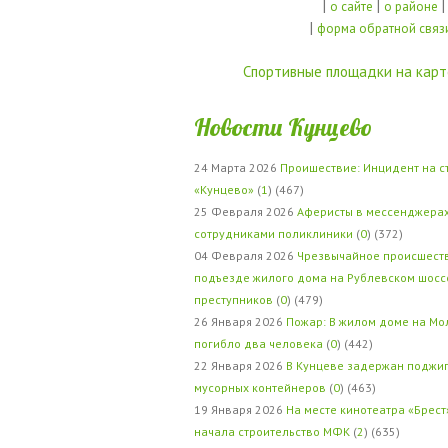
|
|
|
о сайте
о районе
|
форма обратной связ
Спортивные площадки на карт
Новости Кунцево
24 Марта 2026
Проишествие: Инцидент на с
«Кунцево»
(
1
) (467)
25 Февраля 2026
Аферисты в мессенджерах
сотрудниками поликлиники
(
0
) (372)
04 Февраля 2026
Чрезвычайное происшеств
подъезде жилого дома на Рублевском шосс
преступников
(
0
) (479)
26 Января 2026
Пожар: В жилом доме на Мо
погибло два человека
(
0
) (442)
22 Января 2026
В Кунцеве задержан поджи
мусорных контейнеров
(
0
) (463)
19 Января 2026
На месте кинотеатра «Брест
начала строительство МФК
(
2
) (635)