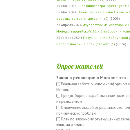
15 Мая 2024
Снос кинотеатра "Брест": уход 
08 Мая 2024
Происшествие: Пьяный житель 
девушку во время свидания
(
0
) (2009)
27 Апреля 2024
Изуверство: Из квартиры с 1
Молодогвардейской, 36, к.6 выбросили кош
25 Января 2024
Покушение: На Бобруйской 
напал с ножом на полицейского
(
1
) (2276)
Опрос жителей
Закон о реновации в Москве - это...
Реальная забота о новом комфортном 
Москвы
Предвыборное зарабатывание политич
и президентом
Отвлечение людей от реальных эконом
политических проблем
План по законному отъему ценных земе
жилыми домами