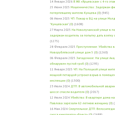
14 Января 2026
В ЖК «Ярцевская» с 4-го эта
25 Июня 2025
Мошенничество: Задержан фи
потерпевшему жителю Кунцева
(
0
) (945)
06 Июня 2025
ЧП: Пожар в БЦ на улице Мол
"Кунцевская"
(
0
) (1608)
27 Марта 2025
На Новолучанской улице в п
задержан водитель за попытку дать взятку
(1275)
28 Февраля 2025
Преступление: Убийство в
Новорублёвской улице дом 5
(
0
) (1260)
06 Февраля 2025
Загадочное: На улице Ак
обнаружен пустой гроб
(
0
) (1295)
11 Января 2025
ЧП: На Полоцкой улице жит
мощной петардой устроил взрыв в помеще
инспекции
(
0
) (1300)
23 Июля 2024
ДТП: В автомобильной авари
шоссе спасли водителя
(
0
) (2017)
12 Июля 2024
Убийство: В квартире дома на
Павлова зарезали 62-летнюю женщину
(
0
) 
16 Мая 2024
Смертельное ДТП: Велосипедис
сноса кинотеатра «Брест»
(
0
) (2688)