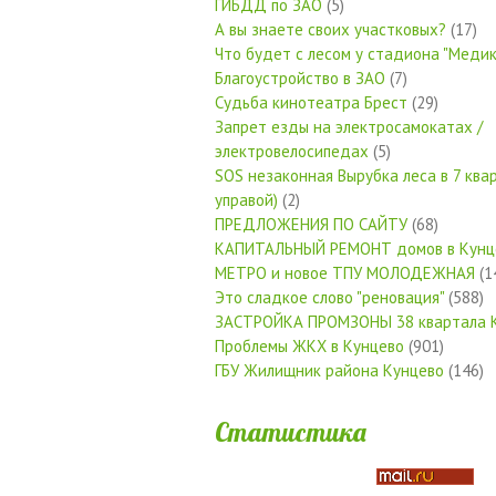
ГИБДД по ЗАО
(5)
А вы знаете своих участковых?
(17)
Что будет с лесом у стадиона "Медик
Благоустройство в ЗАО
(7)
Судьба кинотеатра Брест
(29)
Запрет езды на электросамокатах /
электровелосипедах
(5)
SOS незаконная Вырубка леса в 7 квар
управой)
(2)
ПРЕДЛОЖЕНИЯ ПО САЙТУ
(68)
КАПИТАЛЬНЫЙ РЕМОНТ домов в Кунц
МЕТРО и новое ТПУ МОЛОДЕЖНАЯ
(1
Это сладкое слово "реновация"
(588)
ЗАСТРОЙКА ПРОМЗОНЫ 38 квартала 
Проблемы ЖКХ в Кунцево
(901)
ГБУ Жилищник района Кунцево
(146)
Статистика