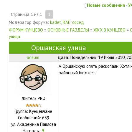
[
Новые сообщения
·
У
Страница
1
из
1
1
Модератор форума:
kadet
,
RAE
,
сосед
ФОРУМ КУНЦЕВО
»
ОСНОВНЫЕ РАЗДЕЛЫ
»
ЖКХ В КУНЦЕВО
»
улица
Оршанская улица
adsum
Дата: Понедельник, 19 Июля 2010, 20
А Оршанскую опять раскопали. Хотя
районный бюджет.
Житель PRO
Группа: Кунцевчане
Сообщений:
659
ул.
Академика Павлова
Награды:
5