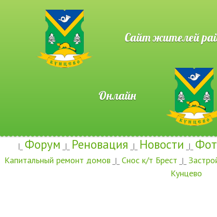
Сайт жителей район
Онлайн
Форум
Реновация
Новости
Фот
|_
_|_
_|_
_|_
Капитальный ремонт домов
Снос к/т Брест
Застро
_|_
_|_
Кунцево