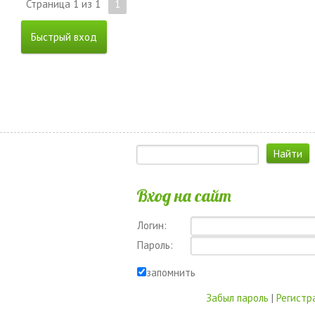
Страница
1
из
1
1
Вход на сайт
Логин:
Пароль:
запомнить
Забыл пароль
|
Регистр