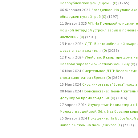
Новорублёвской улице дом 5
(
0
) (1265)
06 Февраля 2025
Загадочное: На улице Ак
обнаружен пустой гроб
(
0
) (1297)
11 Января 2025
ЧП: На Полоцкой улице жит
мощной петардой устроил взрыв в помеще
инспекции
(
0
) (1305)
23 Июля 2024
ДТП: В автомобильной авари
шоссе спасли водителя
(
0
) (2023)
12 Июля 2024
Убийство: В квартире дома на
Павлова зарезали 62-летнюю женщину
(
0
) 
16 Мая 2024
Смертельное ДТП: Велосипедис
сноса кинотеатра «Брест»
(
0
) (2693)
15 Мая 2024
Снос кинотеатра "Брест": уход 
08 Мая 2024
Происшествие: Пьяный житель 
девушку во время свидания
(
0
) (2016)
27 Апреля 2024
Изуверство: Из квартиры с 1
Молодогвардейской, 36, к.6 выбросили кош
25 Января 2024
Покушение: На Бобруйской 
напал с ножом на полицейского
(
1
) (2281)