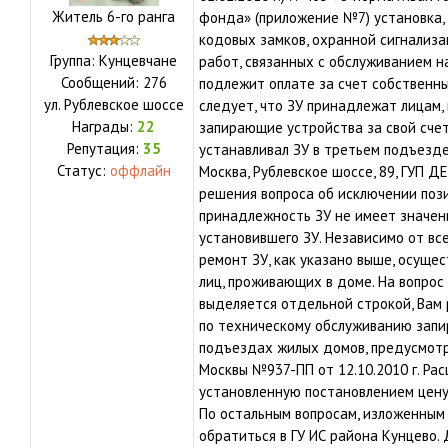
Житель 6-го ранга
фонда» (приложение №7) установка,
кодовых замков, охранной сигнализа
Группа: Кунцевчане
работ, связанных с обслуживанием н
Сообщений:
276
подлежит оплате за счет собственн
ул.
Рублевское шоссе
следует, что ЗУ принадлежат лицам
Награды:
22
запирающие устройства за свой счет.
Репутация:
35
устанавливал ЗУ в третьем подъезде 
Статус:
оффлайн
Москва, Рублевское шоссе, 89, ГУП Д
решения вопроса об исключении поз
принадлежность ЗУ не имеет значени
установившего ЗУ. Независимо от все
ремонт ЗУ, как указано выше, осуще
лиц, проживающих в доме. На вопрос 
выделяется отдельной строкой, Вам 
по техническому обслуживанию запи
подъездах жилых домов, предусмот
Москвы №937-ПП от 12.10.2010 г. Ра
установленную постановлением цену,
По остальным вопросам, изложенным
обратиться в ГУ ИС района Кунцево. 