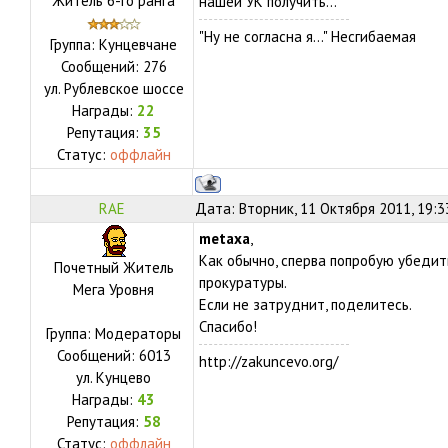
Житель 6-го ранга
нашей УК получить...
"Ну не согласна я..." Несгибаемая
Группа: Кунцевчане
Сообщений:
276
ул.
Рублевское шоссе
Награды:
22
Репутация:
35
Статус:
оффлайн
RAE
Дата: Вторник, 11 Октября 2011, 19:
metaxa
,
Как обычно, сперва попробую убедит
Почетный Житель
прокуратуры.
Мега Уровня
Если не затруднит, поделитесь.
Спасибо!
Группа: Модераторы
Сообщений:
6013
http://zakuncevo.org/
ул.
Кунцево
Награды:
43
Репутация:
58
Статус:
оффлайн