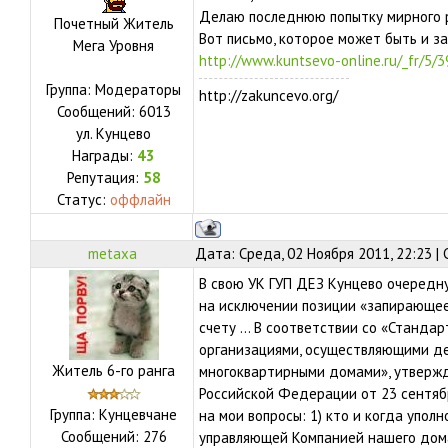
Делаю последнюю попытку мирного 
Почетный Житель
Вот письмо, которое может быть и з
Мега Уровня
http://www.kuntsevo-online.ru/_fr/5/3
Группа: Модераторы
http://zakuncevo.org/
Сообщений:
6013
ул.
Кунцево
Награды:
43
Репутация:
58
Статус:
оффлайн
metaxa
Дата: Среда, 02 Ноября 2011, 22:23 
В свою УК ГУП ДЕЗ Кунцево очередн
на исключении позиции «запирающее
счету ... В соответствии со «Станд
организациями, осуществляющими де
Житель 6-го ранга
многоквартирными домами», утверж
Российской Федерации от 23 сентябр
Группа: Кунцевчане
на мои вопросы: 1) кто и когда упо
Сообщений:
276
управляющей Компанией нашего дома