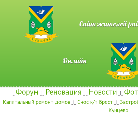
Сайт жителей район
Онлайн
Форум
Реновация
Новости
Фот
|_
_|_
_|_
_|_
Капитальный ремонт домов
Снос к/т Брест
Застро
_|_
_|_
Кунцево