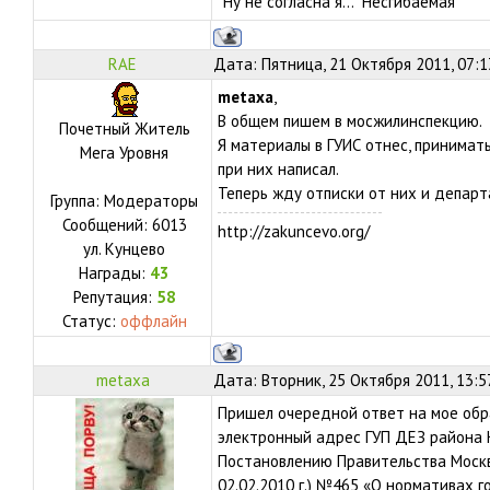
"Ну не согласна я..." Несгибаемая
RAE
Дата: Пятница, 21 Октября 2011, 07:
metaxa
,
В общем пишем в мосжилинспекцию.
Почетный Житель
Я материалы в ГУИС отнес, принимать
Мега Уровня
при них написал.
Теперь жду отписки от них и депар
Группа: Модераторы
Сообщений:
6013
http://zakuncevo.org/
ул.
Кунцево
Награды:
43
Репутация:
58
Статус:
оффлайн
metaxa
Дата: Вторник, 25 Октября 2011, 13:5
Пришел очередной ответ на мое об
электронный адрес ГУП ДЕЗ района 
Постановлению Правительства Москвы
02.02.2010 г.) №465 «О нормативах 