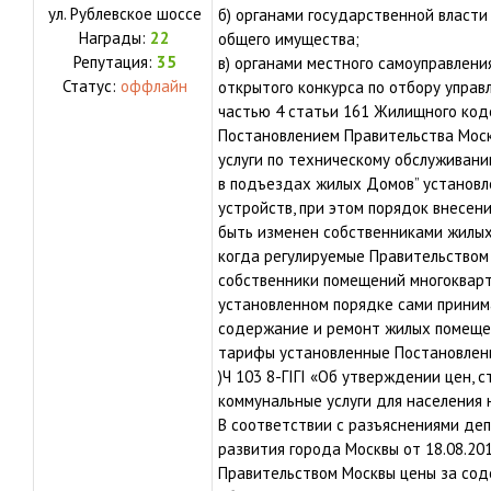
ул.
Рублевское шоссе
б) органами государственной власти
Награды:
22
общего имущества;
Репутация:
35
в) органами местного самоуправления
Статус:
оффлайн
открытого конкурса по отбору управ
частью 4 статьи 161 Жилищного код
Постановлением Правительства Москв
услуги по техническому обслуживан
в подъездах жилых Домов” установ
устройств, при этом порядок внесени
быть изменен собственниками жилых
когда регулируемые Правительством
собственники помещений многокварт
установленном порядке сами приним
содержание и ремонт жилых помещен
тарифы установленные Постановлени
)Ч 103 8-ГIГI «Об утверждении цен, 
коммунальные услуги для населения н
В соответствии с разъяснениями де
развития города Москвы от 18.08.2
Правительством Москвы цены за со