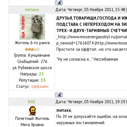
metaxa
Дата: Четверг, 03 Ноября 2011, 15:48
ДРУЗЬЯ,ТОВАРИЩИ,ГОСПОДА И ИЖ
ПОДСТАВА С НЕПЕРЕХОДОМ НА ЗИ
ТРЕХ- И ДВУХ-ТАРИФНЫХ СЧЕТЧИК
_http://www.mosenergаosbyt.ru/portal
Житель 6-го ранга
p_newsid=17616074 (http://www.mosen
Простите за оффтоп...но это касаетс
Группа: Кунцевчане
"Ну не согласна я..." Несгибаемая
Сообщений:
276
ул.
Рублевское шоссе
Награды:
22
Репутация:
35
Статус:
оффлайн
RAE
Дата: Четверг, 03 Ноября 2011, 19:19
metaxa
,
По ЗУ не допускайте ошибок. на осн
Почетный Житель
окружных постановлений.
Мега Уровня