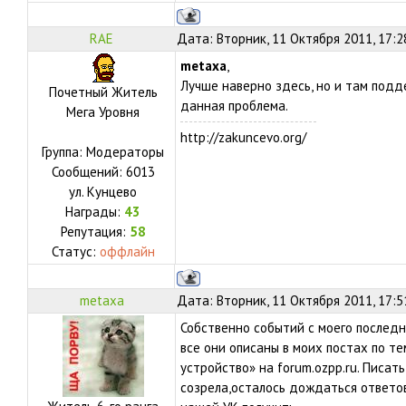
RAE
Дата: Вторник, 11 Октября 2011, 17:
metaxa
,
Лучше наверно здесь, но и там подд
Почетный Житель
данная проблема.
Мега Уровня
http://zakuncevo.org/
Группа: Модераторы
Сообщений:
6013
ул.
Кунцево
Награды:
43
Репутация:
58
Статус:
оффлайн
metaxa
Дата: Вторник, 11 Октября 2011, 17:
Собственно событий с моего последн
все они описаны в моих постах по 
устройство» на forum.ozpp.ru. Писат
созрела,осталось дождаться ответов