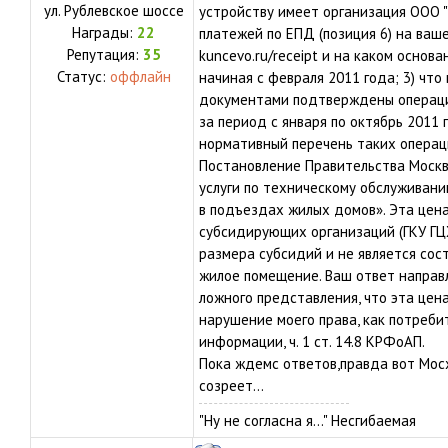
ул.
Рублевское шоссе
устройству имеет организация ООО "
Награды:
22
платежей по ЕПД (позиция 6) на ваше
Репутация:
35
kuncevo.ru/receipt и на каком основ
Статус:
оффлайн
начиная с февраля 2011 года; 3) что
документами подтверждены операци
за период с января по октябрь 2011 
нормативный перечень таких операци
Постановление Правительства Москвы
услуги по техническому обслуживан
в подъездах жилых домов». Эта цена
субсидирующих организаций (ГКУ ГЦ
размера субсидий и не является сос
жилое помещение. Ваш ответ направл
ложного представления, что эта цен
нарушение моего права, как потреби
информации, ч. 1 ст. 14.8 КРФоАП.
Пока ждемс ответов,правда вот Мос
созреет...
"Ну не согласна я..." Несгибаемая