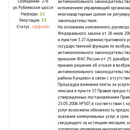
Сообщений:
276
антимонопольного законодательства 
ул.
Рублевское шоссе
исполнением управляющей организац
Награды:
22
многоквартирным домом не регулир
Репутация:
35
законодательством.
Статус:
оффлайн
На основании изложенного, руководс
Федерального закона от 26 июля 20
и пунктом 3.27 Административного 
государственной функции по возбу
антимонопольного законодательств
приказом ФАС России от 25 декабря
приняло решение об отказе в возбу
антимонопольного законодательства
района Кунцево» в связи с отсутств
Процедура взимания платы за услуги
описана в пункте 37 Правил предост
утвержденных постановлением Прав
23.05.2006 №307, в соответствии с 
услуг возложена обязанность предо
оказание коммунальных услуг, в срок
следующего за истекшим месяцем, за
договором управления многоквартир