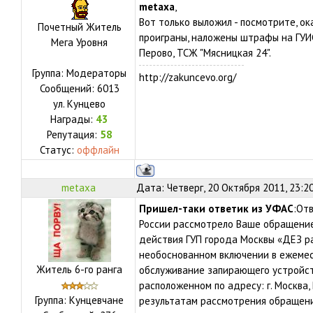
metaxa
,
Вот только выложил - посмотрите, 
Почетный Житель
проиграны, наложены штрафы на ГУИС
Мега Уровня
Перово, ТСЖ "Мясницкая 24".
Группа: Модераторы
http://zakuncevo.org/
Сообщений:
6013
ул.
Кунцево
Награды:
43
Репутация:
58
Статус:
оффлайн
metaxa
Дата: Четверг, 20 Октября 2011, 23:2
Пришел-таки ответик из УФАС
:От
России рассмотрело Ваше обращение (
действия ГУП города Москвы «ДЕЗ р
необоснованном включении в ежемес
Житель 6-го ранга
обслуживание запирающего устройст
расположенном по адресу: г. Москва, 
Группа: Кунцевчане
результатам рассмотрения обращен