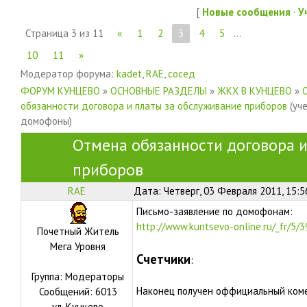
[
Новые сообщения
·
У
Страница
3
из
11
«
1
2
3
4
5
…
10
11
»
Модератор форума:
kadet
,
RAE
,
сосед
ФОРУМ КУНЦЕВО
»
ОСНОВНЫЕ РАЗДЕЛЫ
»
ЖКХ В КУНЦЕВО
»
обязанности договора и платы за обслуживание приборов
(уч
домофоны)
Отмена обязанности договора и
приборов
RAE
Дата: Четверг, 03 Февраля 2011, 15:
Письмо-заявление по домофонам:
http://www.kuntsevo-online.ru/_fr/5/3
Почетный Житель
Мега Уровня
Счетчики
:
Группа: Модераторы
Наконец получен оффициальный коме
Сообщений:
6013
ул.
Кунцево