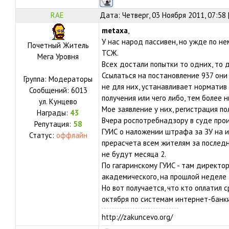
RAE
Дата: Четверг, 03 Ноября 2011, 07:58
metaxa
,
У нас народ пассивен, но ужде по н
Почетный Житель
ТСЖ.
Мега Уровня
Всех достали попытки то одних, то д
Ссылаться на постановление 937 они
Группа: Модераторы
не для них, устанавливает норматив
Сообщений:
6013
получения или чего либо, тем более 
ул.
Кунцево
Мое заявление у них, регистрация по
Награды:
43
Вчера роспотребнадзору в суде про
Репутация:
58
ГУИС о наложении штрафа за ЗУ на их
Статус:
оффлайн
прерасчета всем жителям за последн
не будут месяца 2.
По гагаринскому ГУИС - там директор
академического, на прошлой неделе 
Но вот получается, что кто оплатил ср
октября по системам интернет-банки
http://zakuncevo.org/