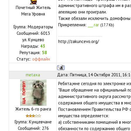
административного штрафа им в размер
Почетный Житель
апеляцию они проиграли.
Мега Уровня
Также обязали исключить домофоны в
Прикрепления:
___.rar
(17.7 Kb)
Группа: Модераторы
Сообщений:
6013
ул.
Кунцево
http://zakuncevo.org/
Награды:
43
Репутация:
58
Статус:
оффлайн
metaxa
Дата: Пятница, 14 Октября 2011, 16:
Ребята,мне сегодня по электронке и
"Ваше обращение на официальный п
административного округа рассмотр
содержания общего имущества в мн
Житель 6-го ранга
Постановлением Правительства РФ о
имущества определяется:
Группа: Кунцевчане
а) собственниками помещений в мног
Сообщений:
276
обязанности по содержанию общего