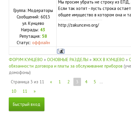
Мы просим убрать не строку из ЕПД,
Если так хотят - пусть строка остает
Группа: Модераторы
общее имущество в котором она и та
Сообщений:
6013
ул.
Кунцево
http://zakuncevo.org/
Награды:
43
Репутация:
58
Статус:
оффлайн
ФОРУМ КУНЦЕВО
»
ОСНОВНЫЕ РАЗДЕЛЫ
»
ЖКХ В КУНЦЕВО
»
обязанности договора и платы за обслуживание приборов
(уч
домофоны)
Страница
3
из
11
«
1
2
3
4
5
…
10
11
»