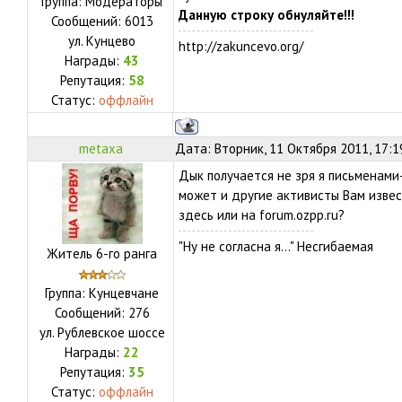
Группа: Модераторы
Данную строку обнуляйте!!!
Сообщений:
6013
ул.
Кунцево
http://zakuncevo.org/
Награды:
43
Репутация:
58
Статус:
оффлайн
metaxa
Дата: Вторник, 11 Октября 2011, 17:
Дык получается не зря я письменами-
может и другие активисты Вам извес
здесь или на forum.ozpp.ru?
"Ну не согласна я..." Несгибаемая
Житель 6-го ранга
Группа: Кунцевчане
Сообщений:
276
ул.
Рублевское шоссе
Награды:
22
Репутация:
35
Статус:
оффлайн