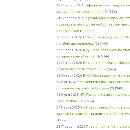
25 Февраля 2026
Аферисты в мессенджерах
сотрудниками поликлиники
(
0
) (376)
04 Февраля 2026
Чрезвычайное происшеств
подъезде жилого дома на Рублевском шосс
преступников
(
0
) (484)
26 Января 2026
Пожар: В жилом доме на Мо
погибло два человека
(
0
) (446)
22 Января 2026
В Кунцеве задержан поджи
мусорных контейнеров
(
0
) (466)
19 Января 2026
На месте кинотеатра «Брест
начала строительство МФК
(
2
) (643)
14 Января 2026
В ЖК «Ярцевская» с 4-го эта
25 Июня 2025
Мошенничество: Задержан фи
потерпевшему жителю Кунцева
(
0
) (948)
06 Июня 2025
ЧП: Пожар в БЦ на улице Мол
"Кунцевская"
(
0
) (1614)
27 Марта 2025
На Новолучанской улице в п
задержан водитель за попытку дать взятку
(1277)
28 Февраля 2025
Преступление: Убийство в