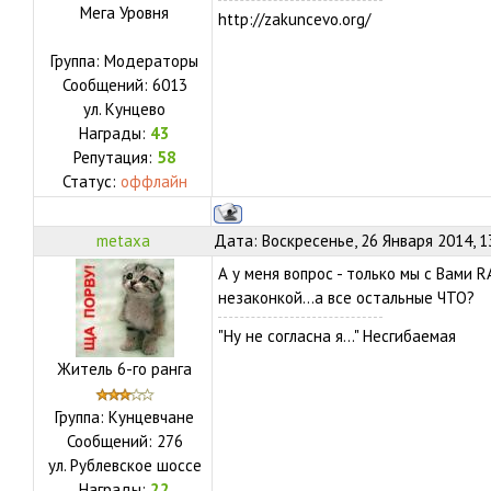
Мега Уровня
http://zakuncevo.org/
Группа: Модераторы
Сообщений:
6013
ул.
Кунцево
Награды:
43
Репутация:
58
Статус:
оффлайн
metaxa
Дата: Воскресенье, 26 Января 2014, 1
А у меня вопрос - только мы с Вами 
незаконкой...а все остальные ЧТО?
"Ну не согласна я..." Несгибаемая
Житель 6-го ранга
Группа: Кунцевчане
Сообщений:
276
ул.
Рублевское шоссе
Награды:
22