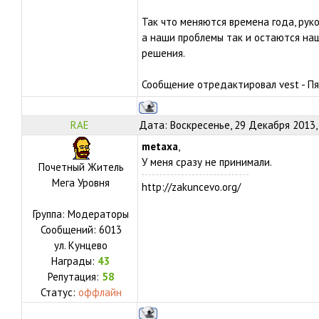
Так что меняются времена года, ру
а наши проблемы так и остаются на
решения.
Сообщение отредактировал
vest
-
Пя
RAE
Дата: Воскресенье, 29 Декабря 2013,
metaxa
,
У меня сразу не принимали.
Почетный Житель
Мега Уровня
http://zakuncevo.org/
Группа: Модераторы
Сообщений:
6013
ул.
Кунцево
Награды:
43
Репутация:
58
Статус:
оффлайн