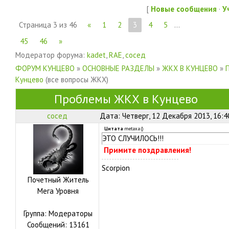
[
Новые сообщения
·
У
Страница
3
из
46
«
1
2
3
4
5
…
45
46
»
Модератор форума:
kadet
,
RAE
,
сосед
ФОРУМ КУНЦЕВО
»
ОСНОВНЫЕ РАЗДЕЛЫ
»
ЖКХ В КУНЦЕВО
»
Кунцево
(все вопросы ЖКХ)
Проблемы ЖКХ в Кунцево
сосед
Дата: Четверг, 12 Декабря 2013, 16:
Цитата
metaxa
(
)
ЭТО СЛУЧИЛОСЬ!!!
Примите поздравления!
Scorpion
Почетный Житель
Мега Уровня
Группа: Модераторы
Сообщений:
13161