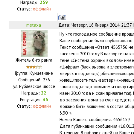
Награды:
259
Статус:
оффлайн
metaxa
Дата: Четверг, 16 Января 2014, 21:37
Ну что,господа,мое сообщение прош
Ваше сообщение было опубликовано 
Текст сообщения «Ответ 4565756 не
заселен в 2010 году.В паспорте на 
Житель 6-го ранга
теме «Система охраны входов» име
«Цифрал» (блок вызова и электрома
Группа: Кунцевчане
дверях в подъезды),обеспечивающим
Сообщений:
276
жилец,«посетитель-вахтер»,«жилец-
ул.
Рублевское шоссе
замка подъезда жильцом из квартиры
Награды:
22
маем 2010 года и скан прилагается).
Репутация:
35
до заселения дома за счет средств 
Статус:
оффлайн
должно быть включено в состав общ
3.30. ».
Номер Вашего сообщения: 4656159
Дата публикации сообщения «16.01.2
В течение 8 рабочих дней на Ваше 