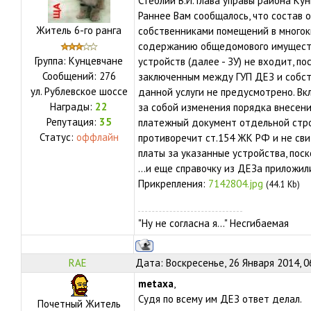
Стеблий В.И. Глава управы района Ку
Раннее Вам сообщалось, что состав
Житель 6-го ранга
собственниками помещений в многокв
содержанию общедомового имуществ
Группа: Кунцевчане
устройств (далее - ЗУ) не входит, по
Сообщений:
276
заключенным между ГУП ДЕЗ и собст
ул.
Рублевское шоссе
данной услуги не предусмотрено. Вкл
Награды:
22
за собой изменения порядка внесени
Репутация:
35
платежный документ отдельной стро
Статус:
оффлайн
противоречит ст.154 ЖК РФ и не св
платы за указанные устройства, пос
...и еще справочку из ДЕЗа приложил
Прикрепления:
7142804.jpg
(44.1 Kb)
"Ну не согласна я..." Несгибаемая
RAE
Дата: Воскресенье, 26 Января 2014, 0
metaxa
,
Судя по всему им ДЕЗ ответ делал.
Почетный Житель