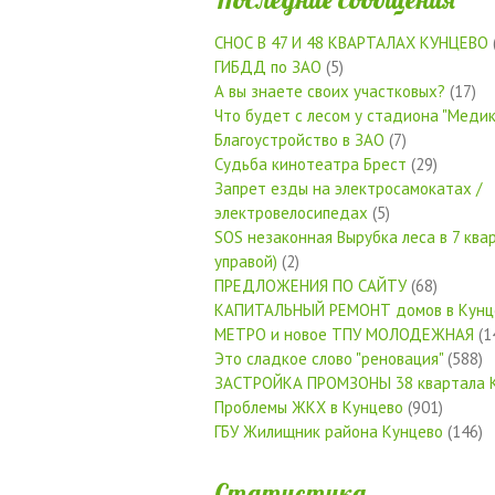
СНОС В 47 И 48 КВАРТАЛАХ КУНЦЕВО
ГИБДД по ЗАО
(5)
А вы знаете своих участковых?
(17)
Что будет с лесом у стадиона "Медик
Благоустройство в ЗАО
(7)
Судьба кинотеатра Брест
(29)
Запрет езды на электросамокатах /
электровелосипедах
(5)
SOS незаконная Вырубка леса в 7 квар
управой)
(2)
ПРЕДЛОЖЕНИЯ ПО САЙТУ
(68)
КАПИТАЛЬНЫЙ РЕМОНТ домов в Кунц
МЕТРО и новое ТПУ МОЛОДЕЖНАЯ
(1
Это сладкое слово "реновация"
(588)
ЗАСТРОЙКА ПРОМЗОНЫ 38 квартала 
Проблемы ЖКХ в Кунцево
(901)
ГБУ Жилищник района Кунцево
(146)
Статистика