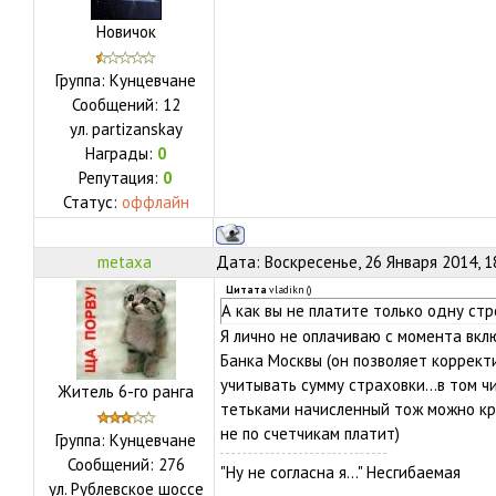
Новичок
Группа: Кунцевчане
Сообщений:
12
ул.
partizanskay
Награды:
0
Репутация:
0
Статус:
оффлайн
metaxa
Дата: Воскресенье, 26 Января 2014, 1
Цитата
vladikn
(
)
А как вы не платите только одну стр
Я лично не оплачиваю с момента вк
Банка Москвы (он позволяет коррек
учитывать сумму страховки...в том ч
Житель 6-го ранга
тетьками начисленный тож можно кр
не по счетчикам платит)
Группа: Кунцевчане
Сообщений:
276
"Ну не согласна я..." Несгибаемая
ул.
Рублевское шоссе