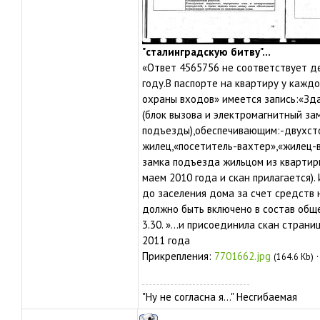
"сталинградскую битву"...
«Ответ 4565756 не соответствует д
году.В паспорте на квартиру у кажд
охраны входов» имеется запись:«З
(блок вызова и электромагнитный за
подъезды),обеспечивающим:-двухст
жилец,«посетитель-вахтер»,«жилец-
замка подъезда жильцом из квартиры
маем 2010 года и скан прилагается).
до заселения дома за счет средств 
должно быть включено в состав общ
3.30. »...и присоединила скан стран
2011 года
Прикрепления:
7701662.jpg
(164.6 Kb)
"Ну не согласна я..." Несгибаемая