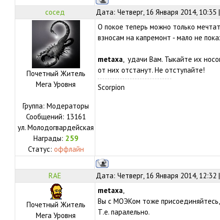
сосед
Дата: Четверг, 16 Января 2014, 10:35
О покое теперь можно только мечтат
взносам на капремонт - мало не пока
metaxa
, удачи Вам. Тыкайте их носо
от них отстанут. Не отступайте!
Почетный Житель
Мега Уровня
Scorpion
Группа: Модераторы
Сообщений:
13161
ул.
Молодогвардейская
Награды:
259
Статус:
оффлайн
RAE
Дата: Четверг, 16 Января 2014, 12:32
metaxa
,
Вы с МОЭКом тоже присоединяйтесь, 
Почетный Житель
Т.е. паралельно.
Мега Уровня