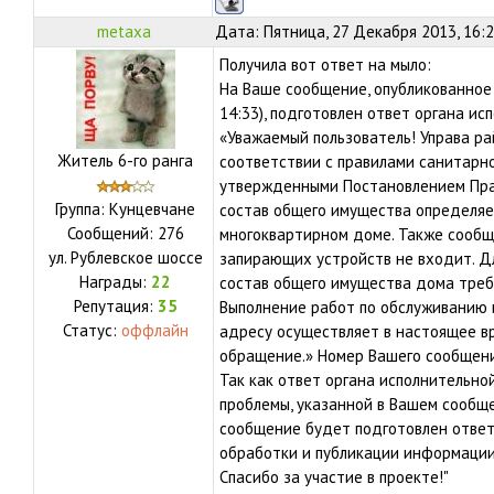
metaxa
Дата: Пятница, 27 Декабря 2013, 16:
Получила вот ответ на мыло:
На Ваше сообщение, опубликованное 
14:33), подготовлен ответ органа ис
«Уважаемый пользователь! Управа ра
Житель 6-го ранга
соответствии с правилами санитарн
утвержденными Постановлением Прав
Группа: Кунцевчане
состав общего имущества определяе
Сообщений:
276
многоквартирном доме. Также сообща
ул.
Рублевское шоссе
запирающих устройств не входит. Д
Награды:
22
состав общего имущества дома треб
Репутация:
35
Выполнение работ по обслуживанию
Статус:
оффлайн
адресу осуществляет в настоящее в
обращение.» Номер Вашего сообщени
Так как ответ органа исполнительно
проблемы, указанной в Вашем сообще
сообщение будет подготовлен ответ
обработки и публикации информации 
Спасибо за участие в проекте!"