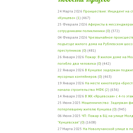
24 Марта 2026
Проишествие: Инцидент на с
«Кунцево»
(
1
) (467)
25 Февраля 2026
Аферисты в мессенджерах
сотрудниками поликлиники
(
0
) (372)
04 Февраля 2026
Чрезвычайное происшеств
подъезде жилого дома на Рублевском шосс
преступников
(
0
) (481)
26 Января 2026
Пожар: В жилом доме на Мо
погибло два человека
(
0
) (442)
22 Января 2026
В Кунцеве задержан поджи
мусорных контейнеров
(
0
) (463)
19 Января 2026
На месте кинотеатра «Брест
начала строительство МФК
(
2
) (636)
14 Января 2026
В ЖК «Ярцевская» с 4-го эта
25 Июня 2025
Мошенничество: Задержан фи
потерпевшему жителю Кунцева
(
0
) (945)
06 Июня 2025
ЧП: Пожар в БЦ на улице Мол
"Кунцевская"
(
0
) (1608)
27 Марта 2025
На Новолучанской улице в п