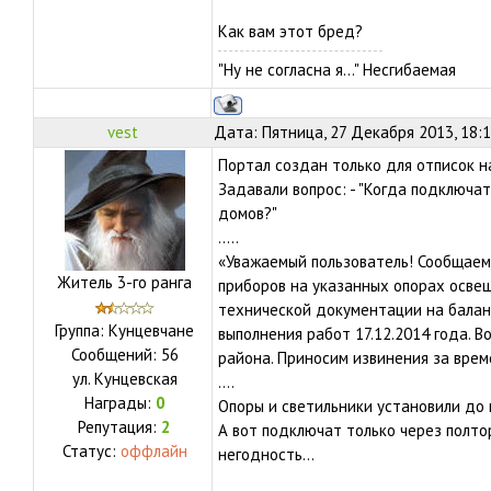
Как вам этот бред?
"Ну не согласна я..." Несгибаемая
vest
Дата: Пятница, 27 Декабря 2013, 18:
Портал создан только для отписок н
Задавали вопрос: - "Когда подключа
домов?"
.....
«Уважаемый пользователь! Сообщаем
Житель 3-го ранга
приборов на указанных опорах осве
технической документации на баланс
Группа: Кунцевчане
выполнения работ 17.12.2014 года. 
Сообщений:
56
района. Приносим извинения за врем
ул.
Кунцевская
....
Награды:
0
Опоры и светильники установили до 
Репутация:
2
А вот подключат только через полтор
Статус:
оффлайн
негодность...