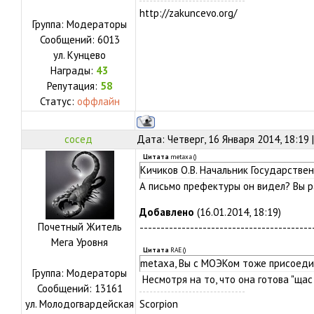
http://zakuncevo.org/
Группа: Модераторы
Сообщений:
6013
ул.
Кунцево
Награды:
43
Репутация:
58
Статус:
оффлайн
сосед
Дата: Четверг, 16 Января 2014, 18:19
Цитата
metaxa
(
)
Кичиков О.В. Начальник Государств
А письмо префектуры он видел? Вы р
Добавлено
(16.01.2014, 18:19)
Почетный Житель
-----------------------------------------
Мега Уровня
Цитата
RAE
(
)
metaxa, Вы с МОЭКом тоже присоед
Группа: Модераторы
Несмотря на то, что она готова "щас
Сообщений:
13161
ул.
Молодогвардейская
Scorpion