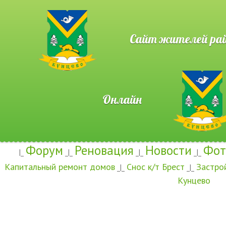
Сайт жителей район
Онлайн
Форум
Реновация
Новости
Фот
|_
_|_
_|_
_|_
Капитальный ремонт домов
Снос к/т Брест
Застро
_|_
_|_
Кунцево