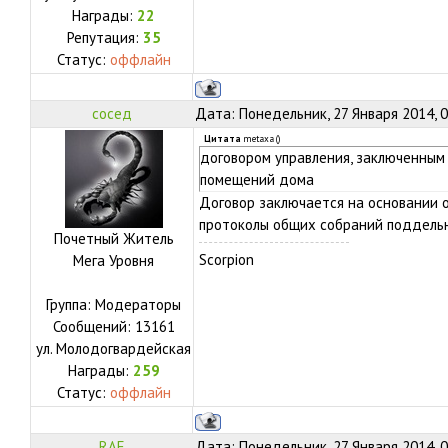
Награды:
22
Репутация:
35
Статус:
оффлайн
сосед
Дата: Понедельник, 27 Января 2014, 
Цитата
metaxa
(
)
договором управления, заключенным
помещений дома
Договор заключается на основании о
протоколы общих собраний поддель
Почетный Житель
Scorpion
Мега Уровня
Группа: Модераторы
Сообщений:
13161
ул.
Молодогвардейская
Награды:
259
Статус:
оффлайн
RAE
Дата: Понедельник, 27 Января 2014, 