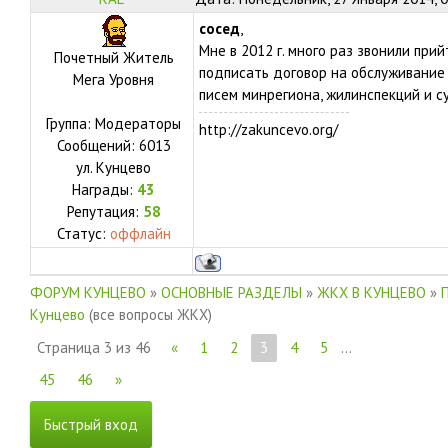
сосед
,
Мне в 2012 г. много раз звонили при
Почетный Житель
подписать договор на обслуживание 
Мега Уровня
писем минрегиона, жилинспекций и с
Группа: Модераторы
http://zakuncevo.org/
Сообщений:
6013
ул.
Кунцево
Награды:
43
Репутация:
58
Статус:
оффлайн
ФОРУМ КУНЦЕВО
»
ОСНОВНЫЕ РАЗДЕЛЫ
»
ЖКХ В КУНЦЕВО
»
Кунцево
(все вопросы ЖКХ)
Страница
3
из
46
«
1
2
3
4
5
…
45
46
»