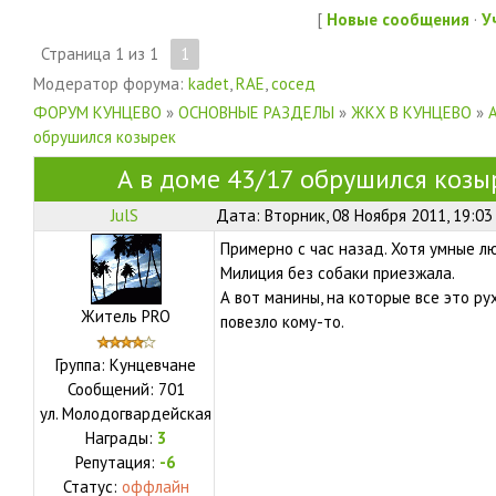
[
Новые сообщения
·
У
Страница
1
из
1
1
Модератор форума:
kadet
,
RAE
,
сосед
ФОРУМ КУНЦЕВО
»
ОСНОВНЫЕ РАЗДЕЛЫ
»
ЖКХ В КУНЦЕВО
»
обрушился козырек
А в доме 43/17 обрушился козы
JulS
Дата: Вторник, 08 Ноября 2011, 19:03
Примерно с час назад. Хотя умные л
Милиция без собаки приезжала.
А вот манины, на которые все это рух
Житель PRO
повезло кому-то.
Группа: Кунцевчане
Сообщений:
701
ул.
Молодогвардейская
Награды:
3
Репутация:
-6
Статус:
оффлайн