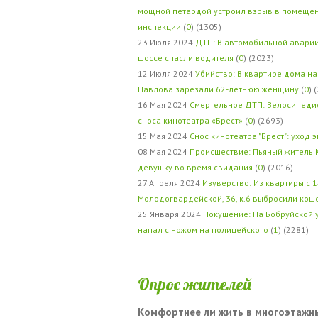
мощной петардой устроил взрыв в помеще
инспекции
(
0
) (1305)
23 Июля 2024
ДТП: В автомобильной авари
шоссе спасли водителя
(
0
) (2023)
12 Июля 2024
Убийство: В квартире дома на
Павлова зарезали 62-летнюю женщину
(
0
) 
16 Мая 2024
Смертельное ДТП: Велосипедис
сноса кинотеатра «Брест»
(
0
) (2693)
15 Мая 2024
Снос кинотеатра "Брест": уход 
08 Мая 2024
Происшествие: Пьяный житель 
девушку во время свидания
(
0
) (2016)
27 Апреля 2024
Изуверство: Из квартиры с 1
Молодогвардейской, 36, к.6 выбросили кош
25 Января 2024
Покушение: На Бобруйской 
напал с ножом на полицейского
(
1
) (2281)
Опрос жителей
Комфортнее ли жить в многоэтажн