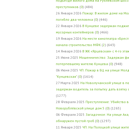
подъезде жилого дома на Рублевском шосс
преступников
(
0
) (484)
26 Января 2026
Пожар: В жилом доме на Мо
погибло два человека
(
0
) (446)
22 Января 2026
В Кунцеве задержан поджи
мусорных контейнеров
(
0
) (466)
19 Января 2026
На месте кинотеатра «Брест
начала строительство МФК
(
2
) (643)
14 Января 2026
В ЖК «Ярцевская» с 4-го эта
25 Июня 2025
Мошенничество: Задержан фи
потерпевшему жителю Кунцева
(
0
) (948)
06 Июня 2025
ЧП: Пожар в БЦ на улице Мол
"Кунцевская"
(
0
) (1614)
27 Марта 2025
На Новолучанской улице в п
задержан водитель за попытку дать взятку
(1277)
28 Февраля 2025
Преступление: Убийство в
Новорублёвской улице дом 5
(
0
) (1265)
06 Февраля 2025
Загадочное: На улице Ак
обнаружен пустой гроб
(
0
) (1297)
11 Января 2025
ЧП: На Полоцкой улице жит