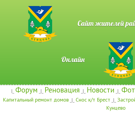
Сайт жителей район
Онлайн
Форум
Реновация
Новости
Фот
|_
_|_
_|_
_|_
Капитальный ремонт домов
Снос к/т Брест
Застро
_|_
_|_
Кунцево