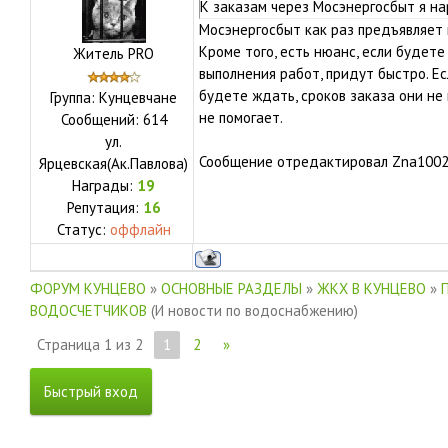
К заказам через Мосэнергосбыт я н
Мосэнергосбыт как раз предъявляет
Кроме того, есть нюанс, если будет
Житель PRO
выполнения работ, придут быстро. Е
будете ждать, сроков заказа они не
Группа: Кунцевчане
не помогает.
Сообщений:
614
ул.
Сообщение отредактировал
Zna1002
Ярцевская(Ак.Павлова)
Награды:
19
Репутация:
16
Статус:
оффлайн
ФОРУМ КУНЦЕВО
»
ОСНОВНЫЕ РАЗДЕЛЫ
»
ЖКХ В КУНЦЕВО
»
ВОДОСЧЕТЧИКОВ
(И новости по водоснабжению)
Страница
1
из
2
1
2
»