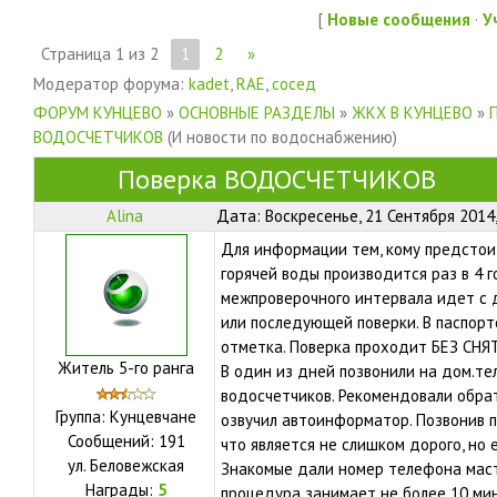
[
Новые сообщения
·
У
Страница
1
из
2
1
2
»
Модератор форума:
kadet
,
RAE
,
сосед
ФОРУМ КУНЦЕВО
»
ОСНОВНЫЕ РАЗДЕЛЫ
»
ЖКХ В КУНЦЕВО
»
ВОДОСЧЕТЧИКОВ
(И новости по водоснабжению)
Поверка ВОДОСЧЕТЧИКОВ
Alina
Дата: Воскресенье, 21 Сентября 2014
Для информации тем, кому предстои
горячей воды производится раз в 4 г
межпроверочного интервала идет с д
или последующей поверки. В паспорт
отметка. Поверка проходит БЕЗ СН
Житель 5-го ранга
В один из дней позвонили на дом.те
водосчетчиков. Рекомендовали обра
Группа: Кунцевчане
озвучил автоинформатор. Позвонив по
Сообщений:
191
что является не слишком дорого, но 
ул.
Беловежская
Знакомые дали номер телефона маст
Награды:
5
процедура занимает не более 10 ми