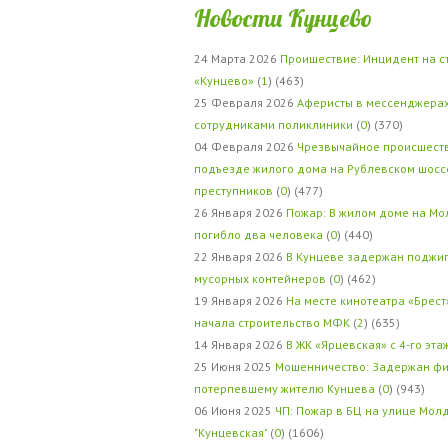
Новости Кунцево
24 Марта 2026
Проишествие: Инцидент на с
«Кунцево»
(
1
) (463)
25 Февраля 2026
Аферисты в мессенджерах
сотрудниками поликлиники
(
0
) (370)
04 Февраля 2026
Чрезвычайное происшеств
подъезде жилого дома на Рублевском шосс
преступников
(
0
) (477)
26 Января 2026
Пожар: В жилом доме на Мо
погибло два человека
(
0
) (440)
22 Января 2026
В Кунцеве задержан поджи
мусорных контейнеров
(
0
) (462)
19 Января 2026
На месте кинотеатра «Брест
начала строительство МФК
(
2
) (635)
14 Января 2026
В ЖК «Ярцевская» с 4-го эта
25 Июня 2025
Мошенничество: Задержан фи
потерпевшему жителю Кунцева
(
0
) (943)
06 Июня 2025
ЧП: Пожар в БЦ на улице Мол
"Кунцевская"
(
0
) (1606)