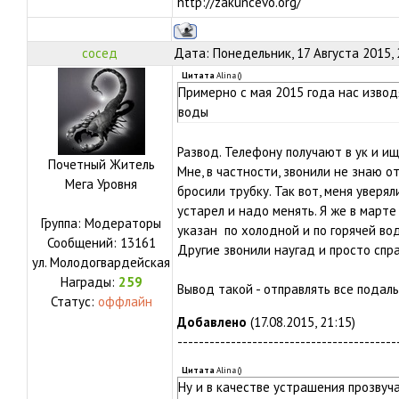
http://zakuncevo.org/
сосед
Дата: Понедельник, 17 Августа 2015,
Цитата
Alina
(
)
Примерно с мая 2015 года нас извод
воды
Развод. Телефону получают в ук и и
Почетный Житель
Мне, в частности, звонили не знаю о
Мега Уровня
бросили трубку. Так вот, меня уверял
устарел и надо менять. Я же в марте
Группа: Модераторы
указан по холодной и по горячей вод
Сообщений:
13161
Другие звонили наугад и просто спр
ул.
Молодогвардейская
Награды:
259
Вывод такой - отправлять все подал
Статус:
оффлайн
Добавлено
(17.08.2015, 21:15)
-----------------------------------------
Цитата
Alina
(
)
Ну и в качестве устрашения прозвуча