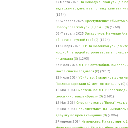
27 Марта 2025
На Новолучанской улице в п
задержан водитель за попытку дать взятку
(1274)
28 Февраля 2025
Преступление: Убийство в
Новорублёвской улице дом 5
(
0
) (1260)
06 Февраля 2025
Загадочное: На улице Ак
обнаружен пустой гроб
(
0
) (1294)
11 Января 2025
ЧП: На Полоцкой улице жит
мощной петардой устроил взрыв в помеще
инспекции
(
0
) (1293)
23 Июля 2024
ДТП: В автомобильной авари
шоссе спасли водителя
(
0
) (2012)
12 Июля 2024
Убийство: В квартире дома на
Павлова зарезали 62-летнюю женщину
(
0
) 
16 Мая 2024
Смертельное ДТП: Велосипедис
сноса кинотеатра «Брест»
(
0
) (2681)
15 Мая 2024
Снос кинотеатра "Брест": уход 
08 Мая 2024
Происшествие: Пьяный житель 
девушку во время свидания
(
0
) (2004)
27 Апреля 2024
Изуверство: Из квартиры с 1
Молодогвардейской, 36, к.6 выбросили кош