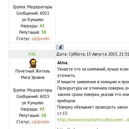
Группа: Модераторы
Сообщений:
6013
ул.
Кунцево
Награды:
43
Репутация:
58
Статус:
оффлайн
RAE
Дата: Суббота, 15 Августа 2015, 21:3
Alina
,
Узнаете что за компаний, лучше есл
Почетный Житель
уточнить.
Мега Уровня
И пишите заявление в полицию и про
Прокуратура не отменяла поверки, о
Группа: Модераторы
законе сроки поверки, указав что он
Сообщений:
6013
приборов.
ул.
Кунцево
Поверку обязывает проводить закон
Награды:
43
ст.13:
Репутация:
58
http://www.consultant.ru/documen....
Статус:
оффлайн