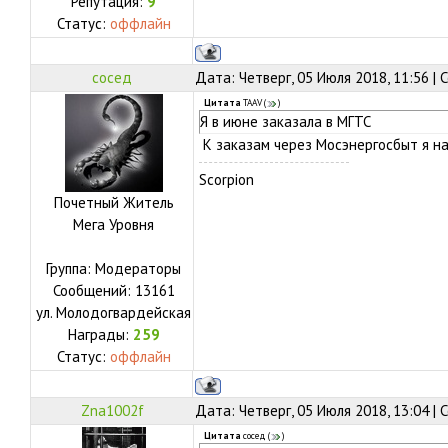
Репутация:
9
Статус:
оффлайн
сосед
Дата: Четверг, 05 Июля 2018, 11:56 |
Цитата
TAAV
(
)
Я в июне заказала в МГТС
К заказам через Мосэнергосбыт я н
Scorpion
Почетный Житель
Мега Уровня
Группа: Модераторы
Сообщений:
13161
ул.
Молодогвардейская
Награды:
259
Статус:
оффлайн
Zna1002f
Дата: Четверг, 05 Июля 2018, 13:04 |
Цитата
сосед
(
)