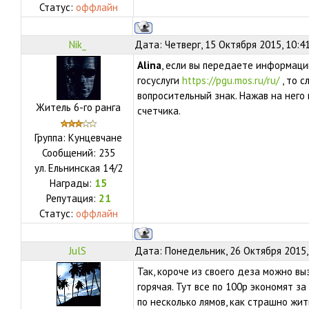
Статус:
оффлайн
Nik_
Дата: Четверг, 15 Октября 2015, 10:4
Alina
, если вы передаете информаци
госуслуги
https://pgu.mos.ru/ru/
, то с
вопросительный знак. Нажав на него
Житель 6-го ранга
счетчика.
Группа: Кунцевчане
Сообщений:
235
ул.
Ельнинская 14/2
Награды:
15
Репутация:
21
Статус:
оффлайн
JulS
Дата: Понедельник, 26 Октября 2015,
Так, короче из своего деза можно выз
горячая. Тут все по 100р экономят за
по несколько лямов, как страшно жить