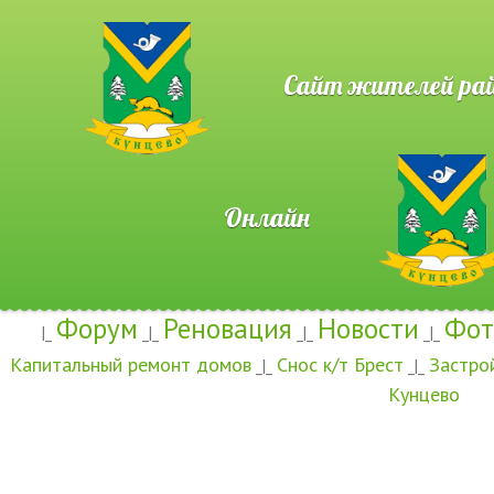
Сайт жителей район
Онлайн
Форум
Реновация
Новости
Фот
|_
_|_
_|_
_|_
Капитальный ремонт домов
Снос к/т Брест
Застро
_|_
_|_
Кунцево