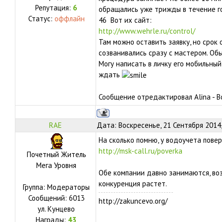
Репутация:
6
обращались уже трижды в течение го
Статус:
оффлайн
46 Вот их сайт:
http://www.wehrle.ru/control/
Там можно оставить заявку, но срок 
созванивались сразу с мастером. Обы
Могу написать в личку его мобильный
ждать
Сообщение отредактировал
Alina
-
В
RAE
Дата: Воскресенье, 21 Сентября 2014
На сколько помню, у водоучета повер
http://msk-call.ru/poverka
Почетный Житель
Мега Уровня
Обе компании давно занимаются, воз
конкуренция растет.
Группа: Модераторы
Сообщений:
6013
http://zakuncevo.org/
ул.
Кунцево
Награды:
43