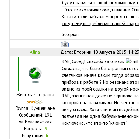
будут начислять по общедомовому 
Это психологическое давление. Отв
Кстати, если забываем передать пок
среднему потреблению нашей кварт
Scorpion
Alina
Дата: Вторник, 18 Августа 2015, 14:2
RAE, Сосед! Спасибо за отклик
Согласна, что было бы странным отс
счетчиков. Иначе каким тогда образ
прибора к работе!? Но резонанс это 
видно из моей ссылки на другой мос
Житель 5-го ранга
RAE, звонившая даже не скрывала наз
которой она навязывала. Но, честно 
Группа: Кунцевчане
вижу смысла. Хотя они и им подобны
Сообщений:
191
подъезда не одна бабулька-пенсионе
ул.
Беловежская
исключено, что кто-то "клюнет"!
Награды:
5
Репутация:
6