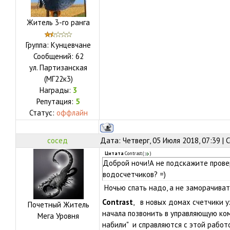
Житель 3-го ранга
Группа: Кунцевчане
Сообщений:
62
ул.
Партизанская
(МГ22к3)
Награды:
3
Репутация:
5
Статус:
оффлайн
сосед
Дата: Четверг, 05 Июля 2018, 07:39 |
Цитата
Contrast
(
)
Доброй ночи!А не подскажите прове
водосчетчиков? =)
Ночью спать надо, а не заморачиват
Contrast
, в новых домах счетчики у
Почетный Житель
начала позвонить в управляющую ком
Мега Уровня
набили" и справляются с этой работ