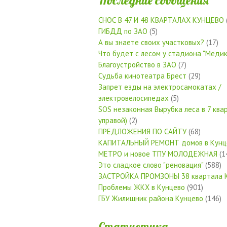
СНОС В 47 И 48 КВАРТАЛАХ КУНЦЕВО
ГИБДД по ЗАО
(5)
А вы знаете своих участковых?
(17)
Что будет с лесом у стадиона "Медик
Благоустройство в ЗАО
(7)
Судьба кинотеатра Брест
(29)
Запрет езды на электросамокатах /
электровелосипедах
(5)
SOS незаконная Вырубка леса в 7 квар
управой)
(2)
ПРЕДЛОЖЕНИЯ ПО САЙТУ
(68)
КАПИТАЛЬНЫЙ РЕМОНТ домов в Кунц
МЕТРО и новое ТПУ МОЛОДЕЖНАЯ
(1
Это сладкое слово "реновация"
(588)
ЗАСТРОЙКА ПРОМЗОНЫ 38 квартала 
Проблемы ЖКХ в Кунцево
(901)
ГБУ Жилищник района Кунцево
(146)
Статистика