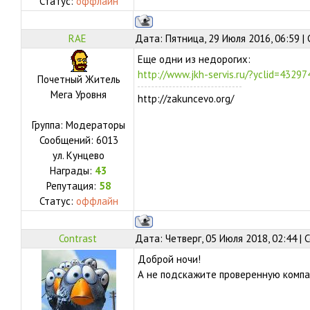
Статус:
оффлайн
RAE
Дата: Пятница, 29 Июля 2016, 06:59 
Еще одни из недорогих:
http://www.jkh-servis.ru/?yclid=432
Почетный Житель
Мега Уровня
http://zakuncevo.org/
Группа: Модераторы
Сообщений:
6013
ул.
Кунцево
Награды:
43
Репутация:
58
Статус:
оффлайн
Contrast
Дата: Четверг, 05 Июля 2018, 02:44 |
Доброй ночи!
А не подскажите проверенную компа