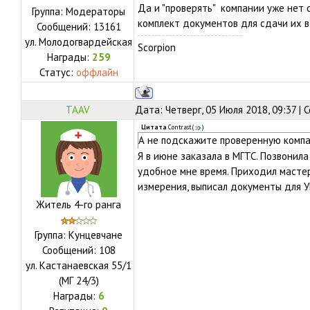
Да и "проверять" компании уже нет с
Группа: Модераторы
комплект документов для сдачи их в
Сообщений:
13161
ул.
Молодогвардейская
Scorpion
Награды:
259
Статус:
оффлайн
TAAV
Дата: Четверг, 05 Июля 2018, 09:37 |
Цитата
Contrast
(
)
А не подскажите проверенную компа
Я в июне заказала в МГТС. Позвонил
удобное мне время. Приходил масте
измерения, выписал документы для У
Житель 4-го ранга
Группа: Кунцевчане
Сообщений:
108
ул.
Кастанаевская 55/1
(МГ 24/3)
Награды:
6