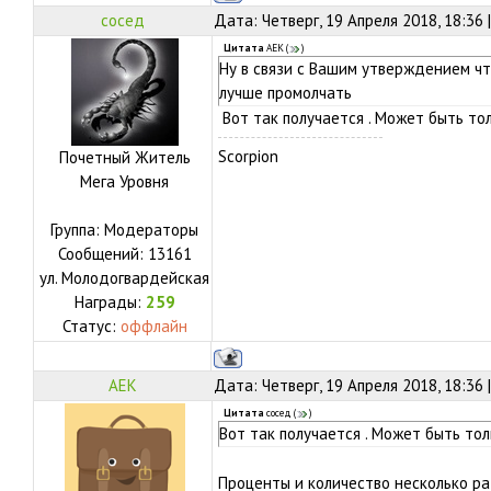
сосед
Дата: Четверг, 19 Апреля 2018, 18:36
Цитата
АЕК
(
)
Ну в связи с Вашим утверждением ч
лучше промолчать
Вот так получается . Может быть тол
Scorpion
Почетный Житель
Мега Уровня
Группа: Модераторы
Сообщений:
13161
ул.
Молодогвардейская
Награды:
259
Статус:
оффлайн
АЕК
Дата: Четверг, 19 Апреля 2018, 18:36
Цитата
сосед
(
)
Вот так получается . Может быть тол
Проценты и количество несколько ра