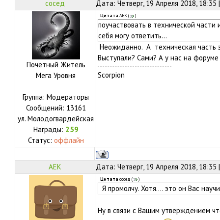
сосед
Дата: Четверг, 19 Апреля 2018, 18:35
Цитата
АЕК
(
)
поучаствовать в технической части и
себя могу ответить...
Неожиданно. А техническая часть 
Выступали? Сами? А у нас на форуме
Почетный Житель
Scorpion
Мега Уровня
Группа: Модераторы
Сообщений:
13161
ул.
Молодогвардейская
Награды:
259
Статус:
оффлайн
АЕК
Дата: Четверг, 19 Апреля 2018, 18:35
Цитата
сосед
(
)
Я промолчу. Хотя.... это он Вас нау
Ну в связи с Вашим утверждением ч