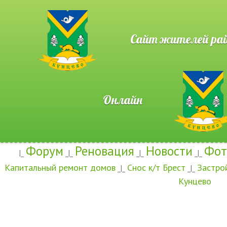
Сайт жителей район
Онлайн
Форум
Реновация
Новости
Фот
|_
_|_
_|_
_|_
Капитальный ремонт домов
Снос к/т Брест
Застро
_|_
_|_
Кунцево