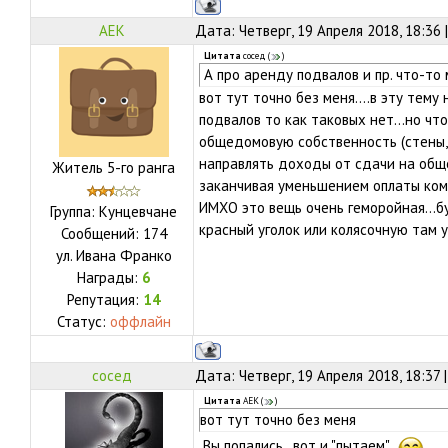
АЕК
Дата: Четверг, 19 Апреля 2018, 18:36
Цитата
сосед
(
)
А про аренду подвалов и пр. что-то
вот тут точно без меня....в эту тему
подвалов то как таковых нет...но ч
общедомовую собственность (стены, 
направлять доходы от сдачи на общ
Житель 5-го ранга
заканчивая уменьшением оплаты комм
ИМХО это вещь очень геморойная...бу
Группа: Кунцевчане
красный уголок или колясочную там 
Сообщений:
174
ул.
Ивана Франко
Награды:
6
Репутация:
14
Статус:
оффлайн
сосед
Дата: Четверг, 19 Апреля 2018, 18:37
Цитата
АЕК
(
)
вот тут точно без меня
Вы попались, вот и "пытаем"