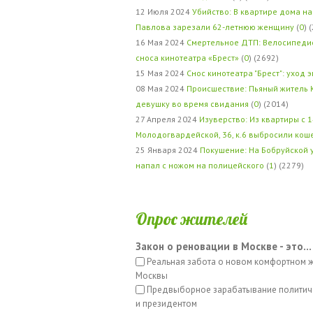
12 Июля 2024
Убийство: В квартире дома на
Павлова зарезали 62-летнюю женщину
(
0
) 
16 Мая 2024
Смертельное ДТП: Велосипедис
сноса кинотеатра «Брест»
(
0
) (2692)
15 Мая 2024
Снос кинотеатра "Брест": уход 
08 Мая 2024
Происшествие: Пьяный житель 
девушку во время свидания
(
0
) (2014)
27 Апреля 2024
Изуверство: Из квартиры с 1
Молодогвардейской, 36, к.6 выбросили кош
25 Января 2024
Покушение: На Бобруйской 
напал с ножом на полицейского
(
1
) (2279)
Опрос жителей
Закон о реновации в Москве - это...
Реальная забота о новом комфортном 
Москвы
Предвыборное зарабатывание политич
и президентом