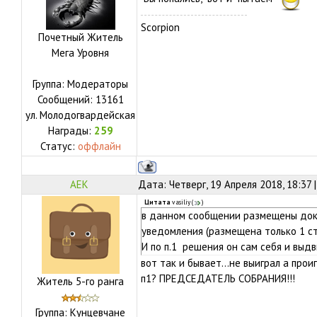
Scorpion
Почетный Житель
Мега Уровня
Группа: Модераторы
Сообщений:
13161
ул.
Молодогвардейская
Награды:
259
Статус:
оффлайн
АЕК
Дата: Четверг, 19 Апреля 2018, 18:37
Цитата
vasiliy
(
)
в данном сообщении размещены доку
уведомления (размещена только 1 стр
И по п.1 решения он сам себя и выдв
вот так и бывает...не выиграл а прои
п1? ПРЕДСЕДАТЕЛЬ СОБРАНИЯ!!!
Житель 5-го ранга
Группа: Кунцевчане