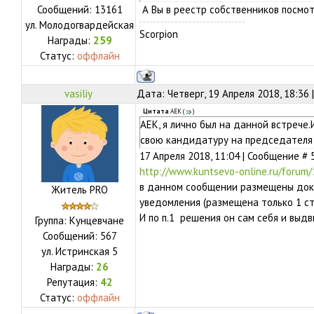
Сообщений:
13161
А Вы в реестр собственников посмот
ул.
Молодогвардейская
Scorpion
Награды:
259
Статус:
оффлайн
vasiliy
Дата: Четверг, 19 Апреля 2018, 18:36
Цитата
АЕК
(
)
АЕК, я лично был на данной встрече
свою кандидатуру на председателя
17 Апреля 2018, 11:04 | Сообщение # 
http://www.kuntsevo-online.ru/forum
в данном сообщении размещены доку
Житель PRO
уведомления (размещена только 1 стр
И по п.1 решения он сам себя и выдв
Группа: Кунцевчане
Сообщений:
567
ул.
Истринская 5
Награды:
26
Репутация:
42
Статус:
оффлайн