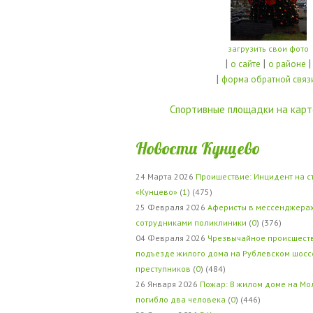
загрузить свои фото
|
|
|
о сайте
о районе
|
форма обратной связ
Спортивные площадки на карт
Новости Кунцево
24 Марта 2026
Проишествие: Инцидент на с
«Кунцево»
(
1
) (475)
25 Февраля 2026
Аферисты в мессенджерах
сотрудниками поликлиники
(
0
) (376)
04 Февраля 2026
Чрезвычайное происшеств
подъезде жилого дома на Рублевском шосс
преступников
(
0
) (484)
26 Января 2026
Пожар: В жилом доме на Мо
погибло два человека
(
0
) (446)