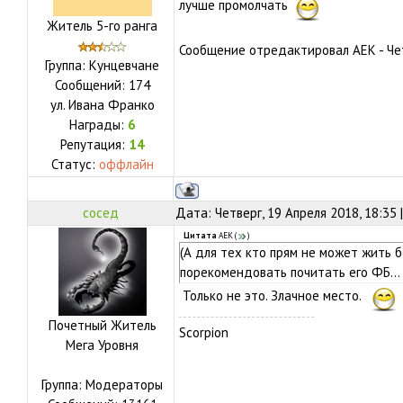
лучше промолчать
Житель 5-го ранга
Сообщение отредактировал
АЕК
-
Че
Группа: Кунцевчане
Сообщений:
174
ул.
Ивана Франко
Награды:
6
Репутация:
14
Статус:
оффлайн
сосед
Дата: Четверг, 19 Апреля 2018, 18:35
Цитата
АЕК
(
)
(А для тех кто прям не может жить 
порекомендовать почитать его ФБ...
Только не это. Злачное место.
Почетный Житель
Scorpion
Мега Уровня
Группа: Модераторы