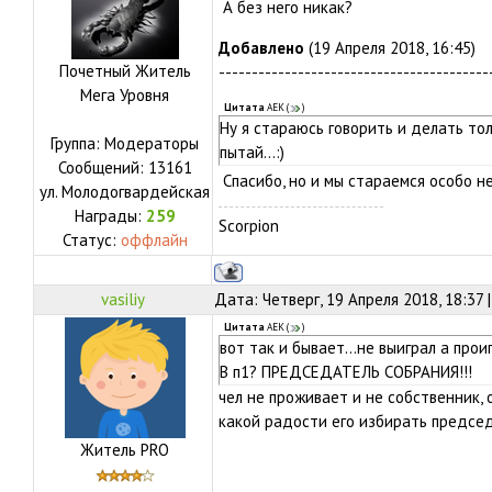
А без него никак?
Добавлено
(19 Апреля 2018, 16:45)
Почетный Житель
-----------------------------------------
Мега Уровня
Цитата
АЕК
(
)
Ну я стараюсь говорить и делать тол
Группа: Модераторы
пытай...:)
Сообщений:
13161
Спасибо, но и мы стараемся особо н
ул.
Молодогвардейская
Награды:
259
Scorpion
Статус:
оффлайн
vasiliy
Дата: Четверг, 19 Апреля 2018, 18:37
Цитата
АЕК
(
)
вот так и бывает...не выиграл а прои
В п1? ПРЕДСЕДАТЕЛЬ СОБРАНИЯ!!!
чел не проживает и не собственник,
какой радости его избирать предсе
Житель PRO