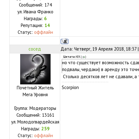
Сообщений:
174
ул.
Ивана Франко
Награды:
6
Репутация:
14
Статус:
оффлайн
сосед
Дата: Четверг, 19 Апреля 2018, 18:37
Цитата
АЕК
(
)
но что существует возможность сда
подвалы, чердаки) в аренду это точ
Столько десятков лет не сдавали, а
Scorpion
Почетный Житель
Мега Уровня
Группа: Модераторы
Сообщений:
13161
ул.
Молодогвардейская
Награды:
259
Статус:
оффлайн