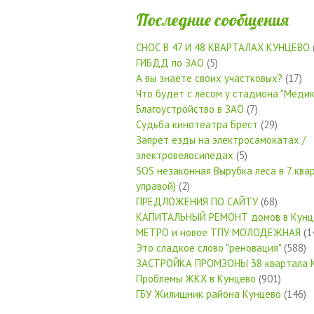
Последние сообщения
СНОС В 47 И 48 КВАРТАЛАХ КУНЦЕВО
ГИБДД по ЗАО
(5)
А вы знаете своих участковых?
(17)
Что будет с лесом у стадиона "Медик
Благоустройство в ЗАО
(7)
Судьба кинотеатра Брест
(29)
Запрет езды на электросамокатах /
электровелосипедах
(5)
SOS незаконная Вырубка леса в 7 квар
управой)
(2)
ПРЕДЛОЖЕНИЯ ПО САЙТУ
(68)
КАПИТАЛЬНЫЙ РЕМОНТ домов в Кунц
МЕТРО и новое ТПУ МОЛОДЕЖНАЯ
(1
Это сладкое слово "реновация"
(588)
ЗАСТРОЙКА ПРОМЗОНЫ 38 квартала 
Проблемы ЖКХ в Кунцево
(901)
ГБУ Жилищник района Кунцево
(146)