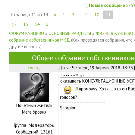
[
Новые сообщения
·
У
Страница
11
из
14
«
1
2
…
9
10
11
12
13
14
»
ФОРУМ КУНЦЕВО
»
ОСНОВНЫЕ РАЗДЕЛЫ
»
ЖИЗНЬ В КУНЦЕВО
собрание собственников МКД
(Как проводятся собрания, что 
другие вопросы)
Общее собрание собственнико
сосед
Дата: Четверг, 19 Апреля 2018, 18:35
Цитата
АЕК
(
)
оказывать КОНСУЛЬТАЦИОННЫЕ УСЛУ
Я промолчу. Хотя.... это он В
голосов?
Почетный Житель
Scorpion
Мега Уровня
Группа: Модераторы
Сообщений:
13161