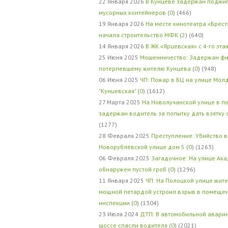
22 Января 2026
В Кунцеве задержан поджи
мусорных контейнеров
(
0
) (466)
19 Января 2026
На месте кинотеатра «Брест
начала строительство МФК
(
2
) (640)
14 Января 2026
В ЖК «Ярцевская» с 4-го эта
25 Июня 2025
Мошенничество: Задержан фи
потерпевшему жителю Кунцева
(
0
) (948)
06 Июня 2025
ЧП: Пожар в БЦ на улице Мол
"Кунцевская"
(
0
) (1612)
27 Марта 2025
На Новолучанской улице в п
задержан водитель за попытку дать взятку
(1277)
28 Февраля 2025
Преступление: Убийство в
Новорублёвской улице дом 5
(
0
) (1263)
06 Февраля 2025
Загадочное: На улице Ак
обнаружен пустой гроб
(
0
) (1296)
11 Января 2025
ЧП: На Полоцкой улице жит
мощной петардой устроил взрыв в помеще
инспекции
(
0
) (1304)
23 Июля 2024
ДТП: В автомобильной авари
шоссе спасли водителя
(
0
) (2021)