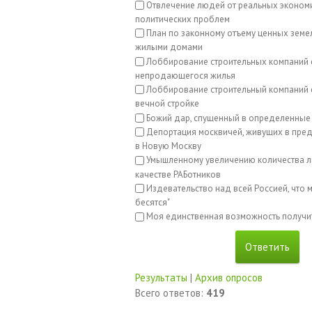
Отвлечение людей от реальных эконом
политических проблем
План по законному отъему ценных земе
жилыми домами
Лоббирование строительных компаний 
непродающегося жилья
Лоббирование строительный компаний с
вечной стройке
Божий дар, спущенный в определенные
Депортация москвичей, живущих в пред
в Новую Москву
Умышленному увеличению количества л
качестве РАБотников
Издевательство над всей Россией, что м
бесятся"
Моя единственная возможность получи
Результаты
|
Архив опросов
Всего ответов:
419