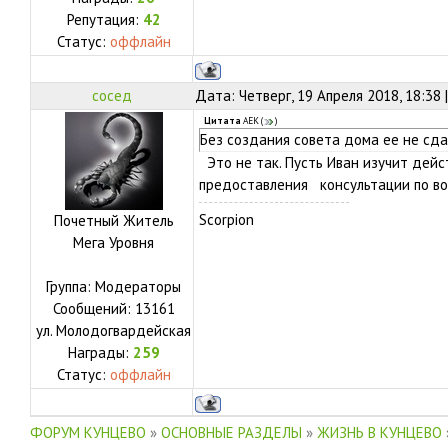
Репутация:
42
Статус:
оффлайн
сосед
Дата: Четверг, 19 Апреля 2018, 18:38
Цитата
АЕК
(
)
Без создания совета дома ее не сд
Это не так. Пусть Иван изучит дей
предоставления консультации по во
Scorpion
Почетный Житель
Мега Уровня
Группа: Модераторы
Сообщений:
13161
ул.
Молодогвардейская
Награды:
259
Статус:
оффлайн
ФОРУМ КУНЦЕВО
»
ОСНОВНЫЕ РАЗДЕЛЫ
»
ЖИЗНЬ В КУНЦЕВО