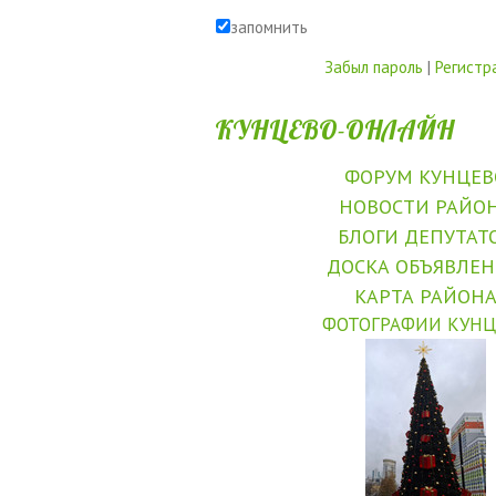
запомнить
Забыл пароль
|
Регистр
КУНЦЕВО-ОНЛАЙН
ФОРУМ КУНЦЕВ
НОВОСТИ РАЙО
БЛОГИ ДЕПУТАТ
ДОСКА ОБЪЯВЛЕ
КАРТА РАЙОН
ФОТОГРАФИИ КУНЦ