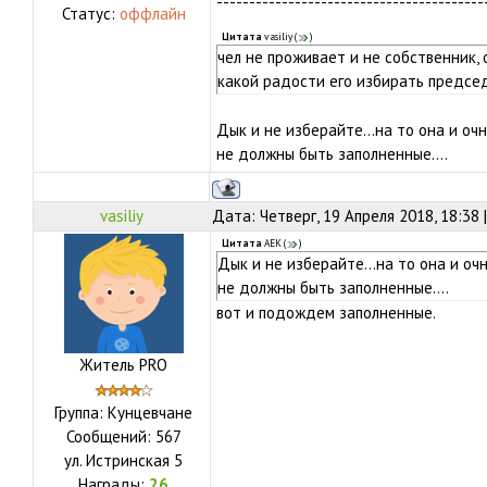
-----------------------------------------
Статус:
оффлайн
Цитата
vasiliy
(
)
чел не проживает и не собственник,
какой радости его избирать предсе
Дык и не изберайте...на то она и очн
не должны быть заполненные....
vasiliy
Дата: Четверг, 19 Апреля 2018, 18:38
Цитата
АЕК
(
)
Дык и не изберайте...на то она и очн
не должны быть заполненные....
вот и подождем заполненные.
Житель PRO
Группа: Кунцевчане
Сообщений:
567
ул.
Истринская 5
Награды:
26