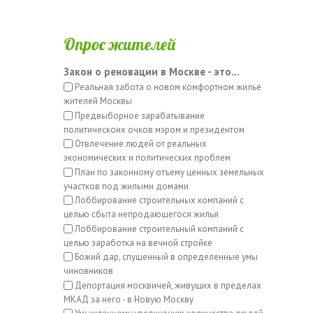
Опрос жителей
Закон о реновации в Москве - это...
Реальная забота о новом комфортном жилье
жителей Москвы
Предвыборное зарабатывание
политическоих очков мэром и президентом
Отвлечение людей от реальных
экономических и политических проблем
План по законному отъему ценных земельных
участков под жилыми домами
Лоббирование строительных компаний с
целью сбыта непродающегося жилья
Лоббирование строительный компаний с
целью заработка на вечной стройке
Божий дар, спущенный в определенные умы
чиновников
Депортация москвичей, живущих в пределах
МКАД за него - в Новую Москву