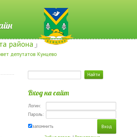
 Онлайн
та района
_|
овет депутатов Кунцево
Вход на сайт
Логин:
Пароль:
запомнить