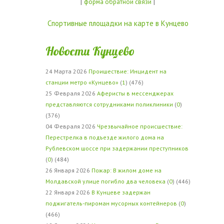
|
|
форма обратной связи
Спортивные площадки на карте в Кунцево
Новости Кунцево
24 Марта 2026
Проишествие: Инцидент на
станции метро «Кунцево»
(
1
) (476)
25 Февраля 2026
Аферисты в мессенджерах
представляются сотрудниками поликлиники
(
0
)
(376)
04 Февраля 2026
Чрезвычайное происшествие:
Перестрелка в подъезде жилого дома на
Рублевском шоссе при задержании преступников
(
0
) (484)
26 Января 2026
Пожар: В жилом доме на
Молдавской улице погибло два человека
(
0
) (446)
22 Января 2026
В Кунцеве задержан
поджигатель-пироман мусорных контейнеров
(
0
)
(466)