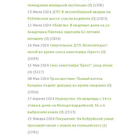
помещении жилищной инспекции
(
0
) (1305)
23 Июля 2024
ДТП: В автомобильной аварии на
Рублёвском шоссе спасли водителя
(
0
) (2023)
12 Июля 2024
Убийство: В квартире дома на ул.
Академика Павлова зарезали 62-летнюю
женщину
(
0
) (2826)
16 Мая 2024
Смертельное ДТП: Велосипедист
погиб во время сноса кинотеатра «Брест»
(
0
)
(2693)
15 Мая 2024
Снос кинотеатра "Брест": уход эпохи
(
4
) (3227)
08 Мая 2024
Происшествие: Пьяный житель
Кунцева поджёг девушку во время свидания
(
0
)
(2016)
27 Апреля 2024
Изуверство: Из квартиры с 14-го
этажа в доме на Молодогвардейской, 36, к.6
выбросили кошек
(
0
) (2513)
25 Января 2024
Покушение: На Бобруйской улице
прохожий напал с ножом на полицейского
(
1
)
(2281)