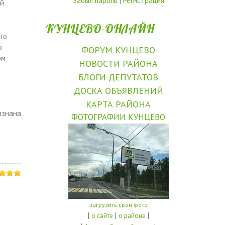
Забыл пароль
|
Регистрация
ой
КУНЦЕВО-ОНЛАЙН
го
о
ФОРУМ КУНЦЕВО
ом
НОВОСТИ РАЙОНА
БЛОГИ ДЕПУТАТОВ
ДОСКА ОБЪЯВЛЕНИЙ
КАРТА РАЙОНА
изнана
ФОТОГРАФИИ КУНЦЕВО
загрузить свои фото
|
|
|
о сайте
о районе