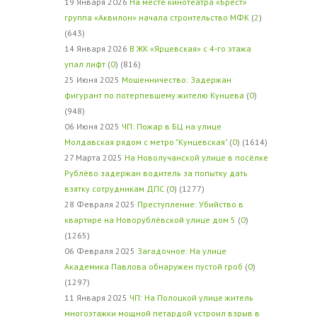
19 Января 2026
На месте кинотеатра «Брест»
группа «Аквилон» начала строительство МФК
(
2
)
(643)
14 Января 2026
В ЖК «Ярцевская» с 4-го этажа
упал лифт
(
0
) (816)
25 Июня 2025
Мошенничество: Задержан
фигурант по потерпевшему жителю Кунцева
(
0
)
(948)
06 Июня 2025
ЧП: Пожар в БЦ на улице
Молдавская рядом с метро "Кунцевская"
(
0
) (1614)
27 Марта 2025
На Новолучанской улице в посёлке
Рублёво задержан водитель за попытку дать
взятку сотрудникам ДПС
(
0
) (1277)
28 Февраля 2025
Преступление: Убийство в
квартире на Новорублёвской улице дом 5
(
0
)
(1265)
06 Февраля 2025
Загадочное: На улице
Академика Павлова обнаружен пустой гроб
(
0
)
(1297)
11 Января 2025
ЧП: На Полоцкой улице житель
многоэтажки мощной петардой устроил взрыв в