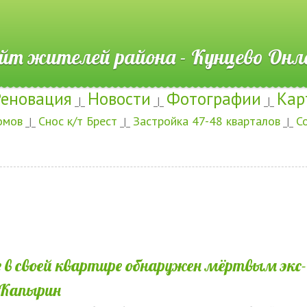
ителей района - Кунцево
Реновация
Новости
Фотографии
Кар
_|_
_|_
_|_
омов
Снос к/т Брест
Застройка 47-48 кварталов
С
_|_
_|_
_|_
 в своей квартире обнаружен мёртвым экс-
 Капырин