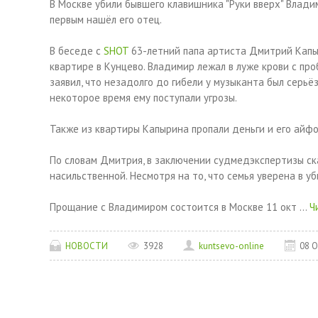
В Москве убили бывшего клавишника "Руки вверх" Владим
первым нашёл его отец.
В беседе с
SHOT
63-летний папа артиста Дмитрий Капыр
квартире в Кунцево. Владимир лежал в луже крови с про
заявил, что незадолго до гибели у музыканта был серь
некоторое время ему поступали угрозы.
Также из квартиры Капырина пропали деньги и его айфо
По словам Дмитрия, в заключении судмедэкспертизы ска
насильственной. Несмотря на то, что семья уверена в 
Прощание с Владимиром состоится в Москве 11 окт
...
Ч
НОВОСТИ
3928
kuntsevo-online
08 