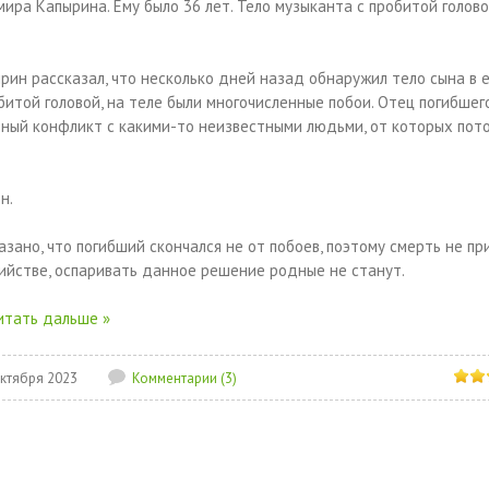
ира Капырина. Ему было 36 лет. Тело музыканта с пробитой голов
ин рассказал, что несколько дней назад обнаружил тело сына в е
битой головой, на теле были многочисленные побои. Отец погибшег
ёзный конфликт с какими-то неизвестными людьми, от которых пот
н.
зано, что погибший скончался не от побоев, поэтому смерть не пр
убийстве, оспаривать данное решение родные не станут.
итать дальше »
Октября 2023
Комментарии (3)