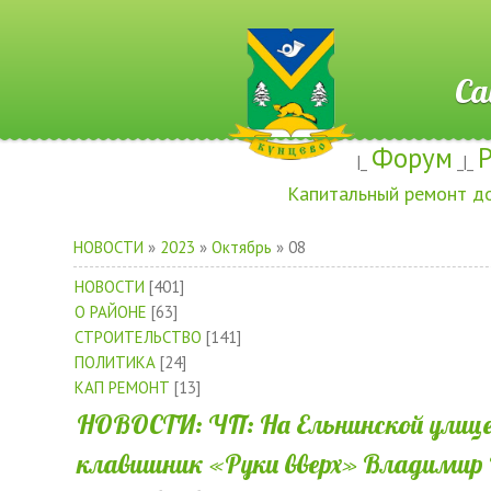
Сайт ж
Форум
|_
_|_
Капитальный ремонт д
НОВОСТИ
»
2023
»
Октябрь
»
08
НОВОСТИ
[401]
О РАЙОНЕ
[63]
СТРОИТЕЛЬСТВО
[141]
ПОЛИТИКА
[24]
КАП РЕМОНТ
[13]
НОВОСТИ: ЧП: На Ельнинской улице
клавишник «Руки вверх» Владимир