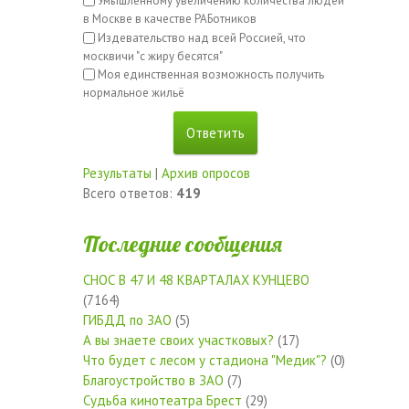
Умышленному увеличению количества людей
в Москве в качестве РАБотников
Издевательство над всей Россией, что
москвичи "с жиру бесятся"
Моя единственная возможность получить
нормальное жильё
Результаты
|
Архив опросов
Всего ответов:
419
Последние сообщения
СНОС В 47 И 48 КВАРТАЛАХ КУНЦЕВО
(7164)
ГИБДД по ЗАО
(5)
А вы знаете своих участковых?
(17)
Что будет с лесом у стадиона "Медик"?
(0)
Благоустройство в ЗАО
(7)
Судьба кинотеатра Брест
(29)