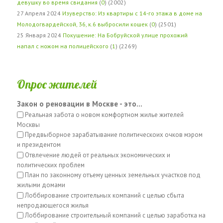
девушку во время свидания
(
0
) (2002)
27 Апреля 2024
Изуверство: Из квартиры с 14-го этажа в доме на
Молодогвардейской, 36, к.6 выбросили кошек
(
0
) (2501)
25 Января 2024
Покушение: На Бобруйской улице прохожий
напал с ножом на полицейского
(
1
) (2269)
Опрос жителей
Закон о реновации в Москве - это...
Реальная забота о новом комфортном жилье жителей
Москвы
Предвыборное зарабатывание политическоих очков мэром
и президентом
Отвлечение людей от реальных экономических и
политических проблем
План по законному отъему ценных земельных участков под
жилыми домами
Лоббирование строительных компаний с целью сбыта
непродающегося жилья
Лоббирование строительный компаний с целью заработка на