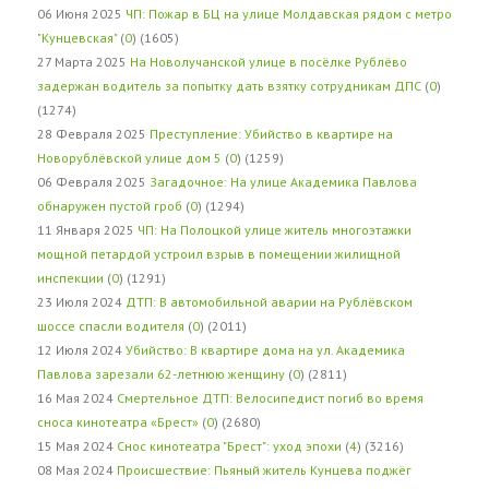
06 Июня 2025
ЧП: Пожар в БЦ на улице Молдавская рядом с метро
"Кунцевская"
(
0
) (1605)
27 Марта 2025
На Новолучанской улице в посёлке Рублёво
задержан водитель за попытку дать взятку сотрудникам ДПС
(
0
)
(1274)
28 Февраля 2025
Преступление: Убийство в квартире на
Новорублёвской улице дом 5
(
0
) (1259)
06 Февраля 2025
Загадочное: На улице Академика Павлова
обнаружен пустой гроб
(
0
) (1294)
11 Января 2025
ЧП: На Полоцкой улице житель многоэтажки
мощной петардой устроил взрыв в помещении жилищной
инспекции
(
0
) (1291)
23 Июля 2024
ДТП: В автомобильной аварии на Рублёвском
шоссе спасли водителя
(
0
) (2011)
12 Июля 2024
Убийство: В квартире дома на ул. Академика
Павлова зарезали 62-летнюю женщину
(
0
) (2811)
16 Мая 2024
Смертельное ДТП: Велосипедист погиб во время
сноса кинотеатра «Брест»
(
0
) (2680)
15 Мая 2024
Снос кинотеатра "Брест": уход эпохи
(
4
) (3216)
08 Мая 2024
Происшествие: Пьяный житель Кунцева поджёг