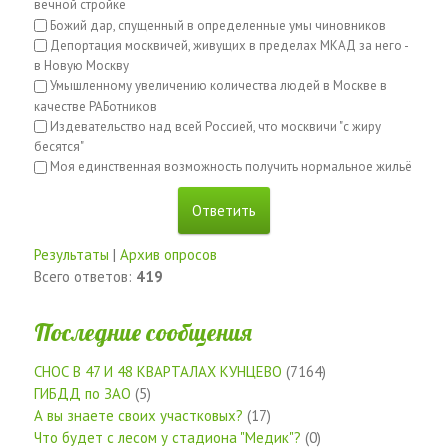
вечной стройке
Божий дар, спущенный в определенные умы чиновников
Депортация москвичей, живущих в пределах МКАД за него -
в Новую Москву
Умышленному увеличению количества людей в Москве в
качестве РАБотников
Издевательство над всей Россией, что москвичи "с жиру
бесятся"
Моя единственная возможность получить нормальное жильё
Результаты
|
Архив опросов
Всего ответов:
419
Последние сообщения
СНОС В 47 И 48 КВАРТАЛАХ КУНЦЕВО
(7164)
ГИБДД по ЗАО
(5)
А вы знаете своих участковых?
(17)
Что будет с лесом у стадиона "Медик"?
(0)