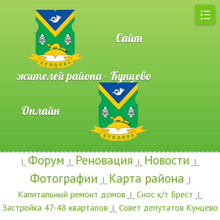
Сайт
жителей района - Кунцево
Онлайн
Форум
Реновация
Новости
|_
_|_
_|_
_|_
Фотографии
Карта района
_|_
_|
Капитальный ремонт домов
Снос к/т Брест
_|_
_|_
Застройка 47-48 кварталов
Совет депутатов Кунцево
_|_