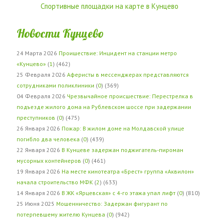
Спортивные площадки на карте в Кунцево
Новости Кунцево
24 Марта 2026
Проишествие: Инцидент на станции метро
«Кунцево»
(
1
) (462)
25 Февраля 2026
Аферисты в мессенджерах представляются
сотрудниками поликлиники
(
0
) (369)
04 Февраля 2026
Чрезвычайное происшествие: Перестрелка в
подъезде жилого дома на Рублевском шоссе при задержании
преступников
(
0
) (475)
26 Января 2026
Пожар: В жилом доме на Молдавской улице
погибло два человека
(
0
) (439)
22 Января 2026
В Кунцеве задержан поджигатель-пироман
мусорных контейнеров
(
0
) (461)
19 Января 2026
На месте кинотеатра «Брест» группа «Аквилон»
начала строительство МФК
(
2
) (633)
14 Января 2026
В ЖК «Ярцевская» с 4-го этажа упал лифт
(
0
) (810)
25 Июня 2025
Мошенничество: Задержан фигурант по
потерпевшему жителю Кунцева
(
0
) (942)